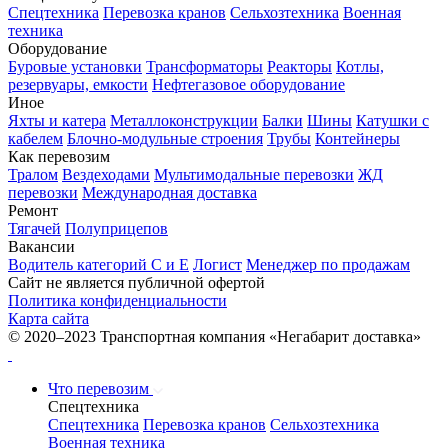
Спецтехника
Перевозка кранов
Сельхозтехника
Военная
техника
Оборудование
Буровые установки
Трансформаторы
Реакторы
Котлы,
резервуары, емкости
Нефтегазовое оборудование
Иное
Яхты и катера
Металлоконструкции
Балки
Шины
Катушки с
кабелем
Блочно-модульные строения
Трубы
Контейнеры
Как перевозим
Тралом
Вездеходами
Мультимодальные перевозки
ЖД
перевозки
Международная доставка
Ремонт
Тягачей
Полуприцепов
Вакансии
Водитель категорий С и Е
Логист
Менеджер по продажам
Сайт не является публичной офертой
Политика конфиденциальности
Карта сайта
© 2020–2023 Транспортная компания «Негабарит доставка»
Что перевозим
Спецтехника
Спецтехника
Перевозка кранов
Сельхозтехника
Военная техника