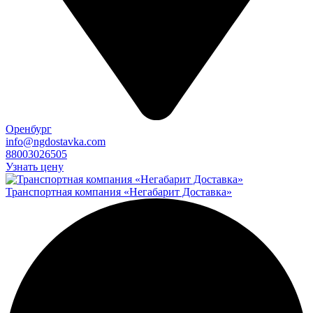
Оренбург
info@ngdostavka.com
88003026505
Узнать цену
Транспортная компания «Негабарит Доставка»