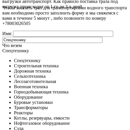
выгрузки автотранспорт. Как правило поставка трала под
загрузку происходит от 1-го до 3-х дней.
Чтобы заказать трал для транспортировки водного транспорта
вам необходимо просто заполнить форму и мы свяжемся с
вами в течение 5 минут , либо позвоните по номеру
+78003026505
Имя:
Что везем
Спецтехнику
Спецтехнику
Строительная техника
Дорожная техника
Сельхозтехника
Лесозаготовительная
Военная техника
Горнодобывающая техника
Оборудование
Буровые установки
Трансформаторы
Реакторы
Котлы, резервуары, емкости
Нефтегазовое оборудование
Cуда