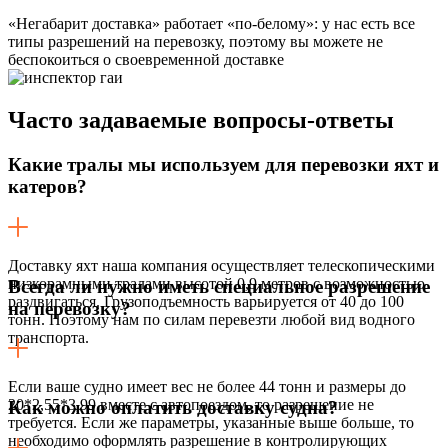
«Негабарит доставка» работает «по-белому»: у нас есть все
типы разрешений на перевозку, поэтому вы можете не
беспокоиться о своевременной доставке
Часто задаваемые
вопросы-ответы
Какие тралы мы используем для перевозки яхт и
катеров?
Доставку яхт наша компания осуществляет телескопическими
низкорамными тралами высотой 0,9 метров с возможностью
Всегда ли нужно иметь специальное разрешение
раздвигаться. Грузоподъемность варьируется от 40 до 100
на перевозку?
тонн. Поэтому нам по силам перевезти любой вид водного
транспорта.
Если ваше судно имеет вес не более 44 тонн и размеры до
20*2,55*3,99 вместе с автопоездом, то разрешение не
Как можно оплатить доставку судна?
требуется. Если же параметры, указанные выше больше, то
необходимо оформлять разрешение в контролирующих