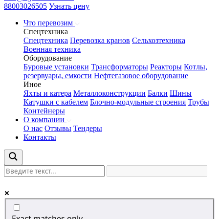
88003026505
Узнать цену
Что перевозим
Спецтехника
Спецтехника
Перевозка кранов
Сельхозтехника
Военная техника
Оборудование
Буровые установки
Трансформаторы
Реакторы
Котлы,
резервуары, емкости
Нефтегазовое оборудование
Иное
Яхты и катера
Металлоконструкции
Балки
Шины
Катушки с кабелем
Блочно-модульные строения
Трубы
Контейнеры
О компании
О нас
Отзывы
Тендеры
Контакты
Exact matches only