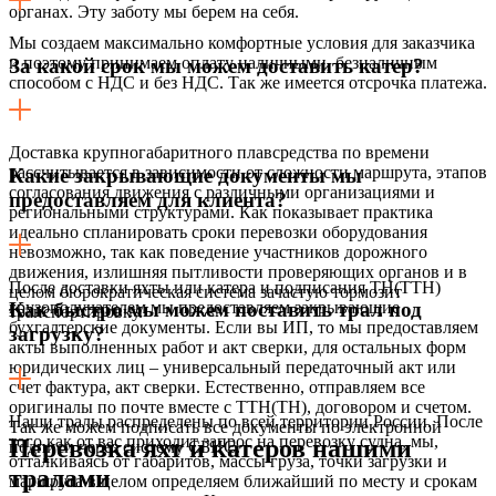
органах. Эту заботу мы берем на себя.
Мы создаем максимально комфортные условия для заказчика
и поэтому принимаем оплату наличными, безналичным
За какой срок мы можем доставить катер?
способом с НДС и без НДС. Так же имеется отсрочка платежа.
Доставка крупногабаритного плавсредства по времени
рассчитывается в зависимости от сложности маршрута, этапов
Какие закрывающие документы мы
согласования движения с различными организациями и
предоставляем для клиента?
региональными структурами. Как показывает практика
идеально спланировать сроки перевозки оборудования
невозможно, так как поведение участников дорожного
движения, излишняя пытливости проверяющих органов и в
После доставки яхты или катера и подписания ТН(ТТН)
целом бюрократическая система зачастую тормозит
грузополучателем мы предоставляем закрывающие
Как быстро мы можем поставить трал под
транспортировку.
бухгалтерские документы. Если вы ИП, то мы предоставляем
загрузку?
акты выполненных работ и акт сверки, для остальных форм
юридических лиц – универсальный передаточный акт или
счет фактура, акт сверки. Естественно, отправляем все
оригиналы по почте вместе с ТТН(ТН), договором и счетом.
Наши тралы распределены по всей территории России. После
Так же можем подписать все документы по электронной
того как от вас приходит запрос на перевозку судна, мы,
Перевозка яхт и катеров нашими
подписи через систему СБИС.
отталкиваясь от габаритов, массы груза, точки загрузки и
тралами
маршрута в целом определяем ближайший по месту и срокам