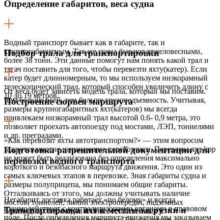
Определение габаритов, веса судна
Водный транспорт бывает как в габарите, так и
крупногабаритным. Так же судна бывают тяжеловесными,
Подбор трала для транспортировки
более 38 тонн. Эти данные помогут нам понять какой трал и
тягач поставить для того, чтобы перевезти яхту(катер). Если
катер будет длинномерным, то мы используем низкорамный
телескопический трал, который способен увеличить длину с
От веса будет зависеть модель трала, который мы поставим.
10 до 19 метров.
Чем больше осей, тем больше грузоподъемность. Учитывая,
Построение сюрвея маршрута
размеры крупногабаритных яхт(катеров) мы всегда
привлекаем низкорамный трал высотой 0.6- 0,9 метра, это
позволяет проехать автопоезду под мостами, ЛЭП, тоннелями
и др. преградами.
«Как перевозят яхты автотранспортом?» — этим вопросом
задаются многие начинающие перевозчики. Перевозка яхт kpp
Подготовка разрешительной документации для
не может быть реализована без определения максимально
перевозки водного транспорта
короткого и безопасного маршрута движения. Это один из
самых ключевых этапов в перевозке. Зная габариты судна и
размеры полуприцепа, мы понимаем общие габариты.
Отталкиваясь от этого, мы должны учитывать наличие
Негабарит доставка работает «по белому» и всегда
мостов, тоннелей, линий электропередач, надземных
взаимодействует с контролирующими органами в правовом
Транспортировка яхт к местам загрузки и
пешеходных переходов и иных естественных и
поле. После определения маршрута движения мы заказываем
искусственных преград по высоте. Так же логист