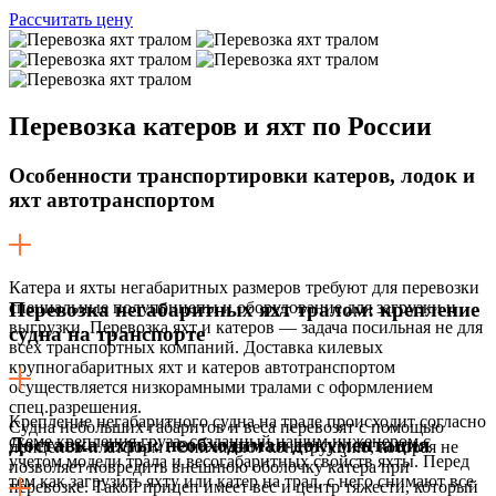
Рассчитать цену
Перевозка
катеров и яхт по России
Особенности транспортировки катеров, лодок и
яхт автотранспортом
Катера и яхты негабаритных размеров требуют для перевозки
специальные полуприцепы и оборудование для загрузки и
Перевозка негабаритных яхт тралом: крепление
выгрузки. Перевозка яхт и катеров — задача посильная не для
судна на транспорте
всех транспортных компаний. Доставка килевых
крупногабаритных яхт и катеров автотранспортом
осуществляется низкорамными тралами с оформлением
спец.разрешения.
Крепление негабаритного судна на трале происходит согласно
Судна небольших габаритов и веса перевозят с помощью
схеме крепления груза, созданный нашим инженером с
Доставка яхты: необходимая документация
прицепов-платформ . Они имеют конструкцию, которая не
учетом модели трала и весогабаритных свойств яхты. Перед
позволяет повредить внешнюю оболочку катера при
тем как загрузить яхту или катер на трал, с него снимают все
перевозке. Такой прицеп имеет вес и центр тяжести, который