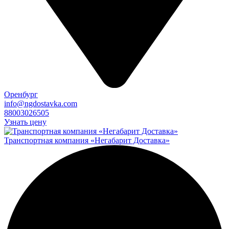
Оренбург
info@ngdostavka.com
88003026505
Узнать цену
Транспортная компания «Негабарит Доставка»