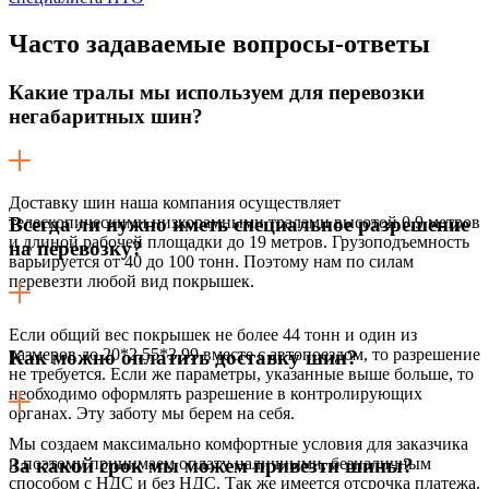
Часто задаваемые
вопросы-ответы
Какие тралы мы используем для перевозки
негабаритных шин?
Доставку шин наша компания осуществляет
телескопическими низкорамными тралами высотой 0,9 метров
Всегда ли нужно иметь специальное разрешение
и длиной рабочей площадки до 19 метров. Грузоподъемность
на перевозку?
варьируется от 40 до 100 тонн. Поэтому нам по силам
перевезти любой вид покрышек.
Если общий вес покрышек не более 44 тонн и один из
размеров до 20*2,55*3,99 вместе с автопоездом, то разрешение
Как можно оплатить доставку шин?
не требуется. Если же параметры, указанные выше больше, то
необходимо оформлять разрешение в контролирующих
органах. Эту заботу мы берем на себя.
Мы создаем максимально комфортные условия для заказчика
и поэтому принимаем оплату наличными, безналичным
За какой срок мы можем привезти шины?
способом с НДС и без НДС. Так же имеется отсрочка платежа.