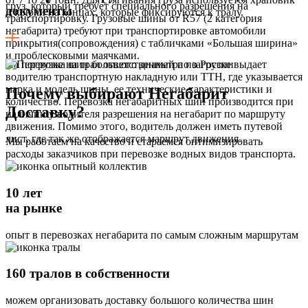
груз, который требует специального разрешения на
документы
и крюки на концах, которые фиксируются к тралу.
транспортировку. Грузовые шины от R57 (2 категория
негабарита) требуют при транспортировке автомобили
прикрытия(сопровождения) с табличками «Большая ширина»
и проблесковыми маячками.
На погрузке на трал ответственный по загрузке выдает
водителю транспортную накладную или ТТН, где указывается
марка и модель шины, ее технические характеристики и
Почему выбирают Негабарит
количество. Перевозка негабаритных шин производится при
Доставку?
наличии у водителя разрешения на негабарит по маршруту
движения. Помимо этого, водитель должен иметь путевой
лист, где так же отображается маршрут движения.
Мы работаем на качество и стараемся оптимизировать
расходы заказчиков при перевозке водных видов транспорта.
10 лет
на рынке
опыт в перевозках негабарита по самым сложным маршрутам
160 тралов в собственности
можем организовать доставку большого количества шин