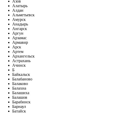
Азов
Алатырь
Алдан
Альметьевск
Амурск
Анадырь
Ангарск
Аргун
Арзамас
Армавир
Арск
Артем
Архангельск
Астрахань
Ачинск
Б
Байкальск
Балабаново
Балаково
Балахна
Балашиха
Балашов
Барабинск
Барнаул
Батайск