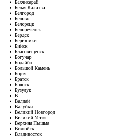
Бахчисарай
Белая Калитва
Белгород
Белово
Белорецк
Белореченск
Бердск
Березники
Бийск
Благовещенск
Богучар
Бодайбо
Большой Камень
Борзя
Братск
Брянск
Бузулук
В
Валдай
Валуйки
Великий Новгород
Великий Устюг
Верхняя Пышма
Вилюйск
Владивосток