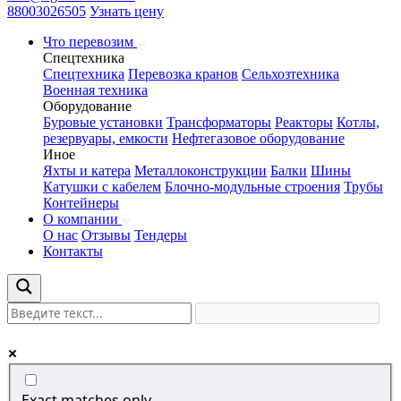
88003026505
Узнать цену
Что перевозим
Спецтехника
Спецтехника
Перевозка кранов
Сельхозтехника
Военная техника
Оборудование
Буровые установки
Трансформаторы
Реакторы
Котлы,
резервуары, емкости
Нефтегазовое оборудование
Иное
Яхты и катера
Металлоконструкции
Балки
Шины
Катушки с кабелем
Блочно-модульные строения
Трубы
Контейнеры
О компании
О нас
Отзывы
Тендеры
Контакты
Exact matches only