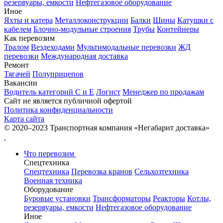
резервуары, емкости
Нефтегазовое оборудование
Иное
Яхты и катера
Металлоконструкции
Балки
Шины
Катушки с
кабелем
Блочно-модульные строения
Трубы
Контейнеры
Как перевозим
Тралом
Вездеходами
Мультимодальные перевозки
ЖД
перевозки
Международная доставка
Ремонт
Тягачей
Полуприцепов
Вакансии
Водитель категорий С и Е
Логист
Менеджер по продажам
Сайт не является публичной офертой
Политика конфиденциальности
Карта сайта
© 2020–2023 Транспортная компания «Негабарит доставка»
Что перевозим
Спецтехника
Спецтехника
Перевозка кранов
Сельхозтехника
Военная техника
Оборудование
Буровые установки
Трансформаторы
Реакторы
Котлы,
резервуары, емкости
Нефтегазовое оборудование
Иное