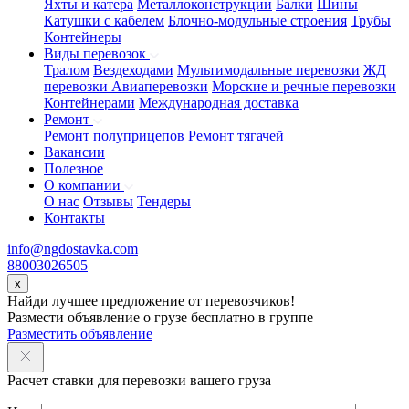
Яхты и катера
Металлоконструкции
Балки
Шины
Катушки с кабелем
Блочно-модульные строения
Трубы
Контейнеры
Виды перевозок
Тралом
Вездеходами
Мультимодальные перевозки
ЖД
перевозки
Авиаперевозки
Морские и речные перевозки
Контейнерами
Международная доставка
Ремонт
Ремонт полуприцепов
Ремонт тягачей
Вакансии
Полезное
О компании
О нас
Отзывы
Тендеры
Контакты
info@ngdostavka.com
88003026505
x
Найди лучшее предложение от перевозчиков!
Размести объявление о грузе бесплатно в группе
Разместить объявление
Расчет ставки для перевозки вашего груза