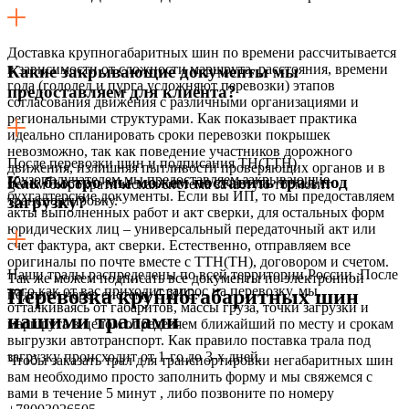
Доставка крупногабаритных шин по времени рассчитывается
в зависимости от сложности маршрута, расстояния, времени
Какие закрывающие документы мы
года (гололед и пурга усложняют перевозки) этапов
предоставляем для клиента?
согласования движения с различными организациями и
региональными структурами. Как показывает практика
идеально спланировать сроки перевозки покрышек
невозможно, так как поведение участников дорожного
После перевозки шин и подписания ТН(ТТН)
движения, излишняя пытливости проверяющих органов и в
грузополучателем мы предоставляем закрывающие
Как быстро мы можем поставить трал под
целом бюрократическая система зачастую тормозит
бухгалтерские документы. Если вы ИП, то мы предоставляем
транспортировку.
загрузку?
акты выполненных работ и акт сверки, для остальных форм
юридических лиц – универсальный передаточный акт или
счет фактура, акт сверки. Естественно, отправляем все
оригиналы по почте вместе с ТТН(ТН), договором и счетом.
Наши тралы распределены по всей территории России. После
Так же можем подписать все документы по электронной
того как от вас приходит запрос на перевозку, мы,
Перевозка крупногабаритных шин
подписи через систему СБИС.
отталкиваясь от габаритов, массы груза, точки загрузки и
нашими тралами
маршрута в целом определяем ближайший по месту и срокам
выгрузки автотранспорт. Как правило поставка трала под
загрузку происходит от 1-го до 3-х дней.
Чтобы заказать трал для транспортировки негабаритных шин
вам необходимо просто заполнить форму и мы свяжемся с
вами в течение 5 минут , либо позвоните по номеру