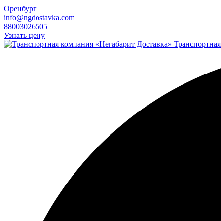
Оренбург
info@ngdostavka.com
88003026505
Узнать цену
Транспортная