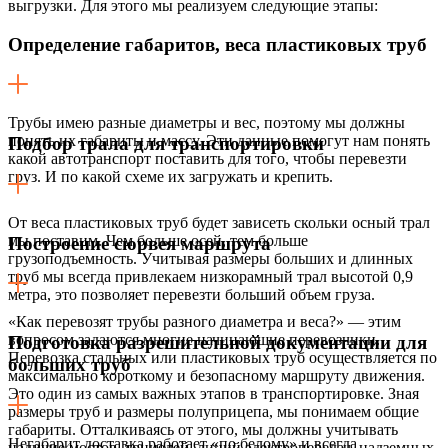
выгрузки. Для этого мы реализуем следующие этапы:
Определение габаритов, веса пластиковых труб
Трубы имею разные диаметры и вес, поэтому мы должны
понять их габариты и массу. Эти данные помогут нам понять
Подбор трала для транспортировки
какой автотранспорт поставить для того, чтобы перевезти
груз. И по какой схеме их загружать и крепить.
От веса пластиковых труб будет зависеть скольки осный трал
мы поставим. Чем больше осей, тем больше
Построение сюрвея маршрута
грузоподъемность. Учитывая размеры больших и длинных
труб мы всегда привлекаем низкорамный трал высотой 0,9
метра, это позволяет перевезти больший объем груза.
«Как перевозят трубы разного диаметра и веса?» — этим
вопросом задаются многие начинающие перевозчики.
Подготовка разрешительной документации для
Перевозка стальных или пластиковых труб осуществляется по
больших труб
максимально короткому и безопасному маршруту движения.
Это один из самых важных этапов в транспортировке. Зная
размеры труб и размеры полуприцепа, мы понимаем общие
габариты. Отталкиваясь от этого, мы должны учитывать
Негабарит доставка работает «по белому» и всегда
наличие мостов, тоннелей, линий электропередач, надземных