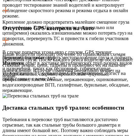
проводит тестирование знаний водителей и контролирует
соблюдение скоростного режима и режима отдыха в онлайн
режиме.
Крепление должно предотвратить малейшее смещение груза
на платформе. Если Груз закрепили неправильно или
Отсутствие GPS контроля на Авто
цепи(ремни) оказались изношенными можно потерять груз на
поворотах, перевернуть ТС и привести к гибели участников
движения.
В случае попытки угона авто с грузом, GPS трекинг
Наши водители проходят обучение по правильным схемам
позволяет быстро отследить местоположение груза и поймать
Перевозка стальных труб
крепления груза. После каждого рейса водители обслуживают
угонщика.
Мы имеем опыт в доставке
металлических труб разных видов
стяжные ремни, цепи, талрепы и проверяют их на наличие
и назначений, таких как бесшовные, горячекатаные,
повреждений. В случае сомнений оперативно меняет на
На всех наших ТС установлен GPS мониторинг. Логист на
холоднокатаные, сварные, крекинговые чугунные,
новые.
связи с ним и с вами 24/7.
профильные, толстостенные, нержавеющие, оцинкованные,
водогазопроводные ВГП, газлифтные, бурильные, обсадные,
нержавеющие.
Доставка стальных труб тралом: особенности
Требования к перевозке труб выставляются достаточно
серьезные, так как стальные трубы большого диаметра и
длины имеют большой вес. Поэтому важно соблюдать меры
безопасности на всех этапах доставки с момента загрузки до