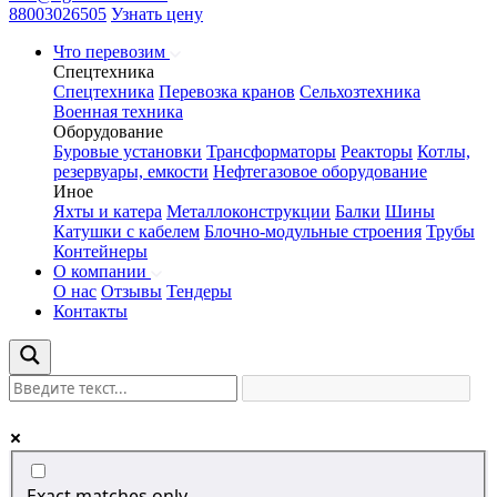
88003026505
Узнать цену
Что перевозим
Спецтехника
Спецтехника
Перевозка кранов
Сельхозтехника
Военная техника
Оборудование
Буровые установки
Трансформаторы
Реакторы
Котлы,
резервуары, емкости
Нефтегазовое оборудование
Иное
Яхты и катера
Металлоконструкции
Балки
Шины
Катушки с кабелем
Блочно-модульные строения
Трубы
Контейнеры
О компании
О нас
Отзывы
Тендеры
Контакты
Exact matches only