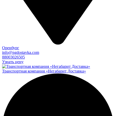
Оренбург
info@ngdostavka.com
88003026505
Узнать цену
Транспортная компания «Негабарит Доставка»