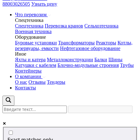
88003026505
Узнать цену
Что перевозим
Спецтехника
Спецтехника
Перевозка кранов
Сельхозтехника
Военная техника
Оборудование
Буровые установки
Трансформаторы
Реакторы
Котлы,
резервуары, емкости
Нефтегазовое оборудование
Иное
Яхты и катера
Металлоконструкции
Балки
Шины
Катушки с кабелем
Блочно-модульные строения
Трубы
Контейнеры
О компании
О нас
Отзывы
Тендеры
Контакты
Exact matches only