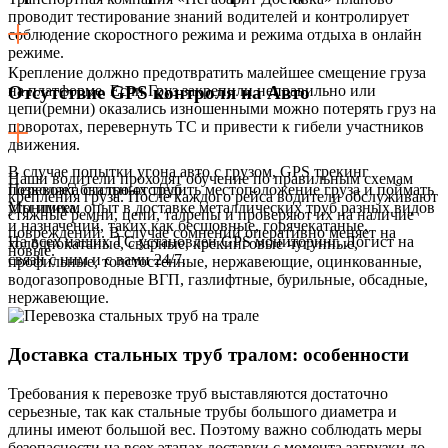
проводит тестирование знаний водителей и контролирует
соблюдение скоростного режима и режима отдыха в онлайн
режиме.
Крепление должно предотвратить малейшее смещение груза
на платформе. Если Груз закрепили неправильно или
Отсутствие GPS контроля на Авто
цепи(ремни) оказались изношенными можно потерять груз на
поворотах, перевернуть ТС и привести к гибели участников
движения.
В случае попытки угона авто с грузом, GPS трекинг
Наши водители проходят обучение по правильным схемам
позволяет быстро отследить местоположение груза и поймать
Перевозка стальных труб
крепления груза. После каждого рейса водители обслуживают
угонщика.
Мы имеем опыт в доставке
металлических труб разных видов
стяжные ремни, цепи, талрепы и проверяют их на наличие
и назначений, таких как бесшовные, горячекатаные,
повреждений. В случае сомнений оперативно меняет на
На всех наших ТС установлен GPS мониторинг. Логист на
холоднокатаные, сварные, крекинговые чугунные,
новые.
связи с ним и с вами 24/7.
профильные, толстостенные, нержавеющие, оцинкованные,
водогазопроводные ВГП, газлифтные, бурильные, обсадные,
нержавеющие.
Доставка стальных труб тралом: особенности
Требования к перевозке труб выставляются достаточно
серьезные, так как стальные трубы большого диаметра и
длины имеют большой вес. Поэтому важно соблюдать меры
безопасности на всех этапах доставки с момента загрузки до