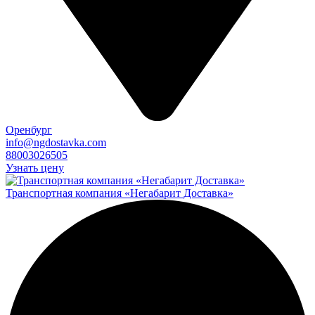
Оренбург
info@ngdostavka.com
88003026505
Узнать цену
Транспортная компания «Негабарит Доставка»