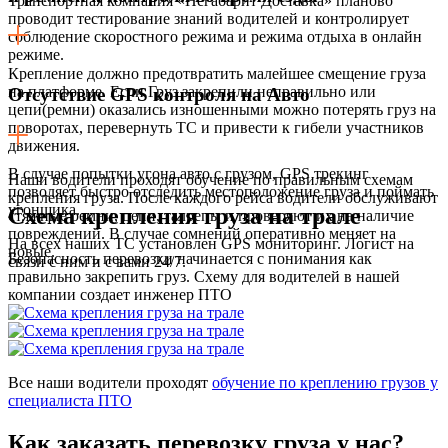
Транспортная компания «Негабарит Доставка» планово
проводит тестирование знаний водителей и контролирует
соблюдение скоростного режима и режима отдыха в онлайн
режиме.
Крепление должно предотвратить малейшее смещение груза
на платформе. Если Груз закрепили неправильно или
Отсутствие GPS контроля на Авто
цепи(ремни) оказались изношенными можно потерять груз на
поворотах, перевернуть ТС и привести к гибели участников
движения.
В случае попытки угона авто с грузом, GPS трекинг
Наши водители проходят обучение по правильным схемам
позволяет быстро отследить местоположение груза и поймать
крепления груза. После каждого рейса водители обслуживают
угонщика.
Схема крепления груза на трале
стяжные ремни, цепи, талрепы и проверяют их на наличие
повреждений. В случае сомнений оперативно меняет на
На всех наших ТС установлен GPS мониторинг. Логист на
новые.
Безопасность перевозки начинается с понимания как
связи с ним и с вами 24/7.
правильно закрепить груз. Схему для водителей в нашей
компании создает инженер ПТО
Все наши водители проходят
обучение по креплению грузов у
специалиста ПТО
Как заказать перевозку груза у нас?