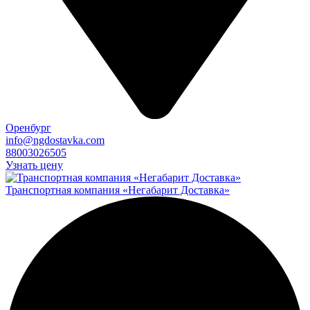
Оренбург
info@ngdostavka.com
88003026505
Узнать цену
Транспортная компания «Негабарит Доставка»