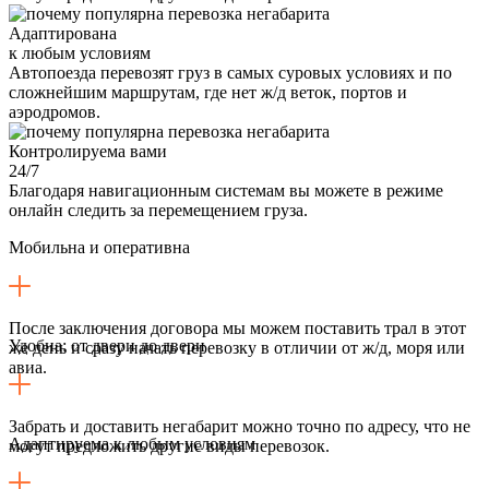
Адаптирована
к любым условиям
Автопоезда перевозят груз в самых суровых условиях и по
сложнейшим маршрутам, где нет ж/д веток, портов и
аэродромов.
Контролируема вами
24/7
Благодаря навигационным системам вы можете в режиме
онлайн следить за перемещением груза.
Мобильна и оперативна
После заключения договора мы можем поставить трал в этот
Удобна: от двери до двери
же день и сразу начать перевозку в отличии от ж/д, моря или
авиа.
Забрать и доставить негабарит можно точно по адресу, что не
Адаптируема к любым условиям
могут предложить другие виды перевозок.