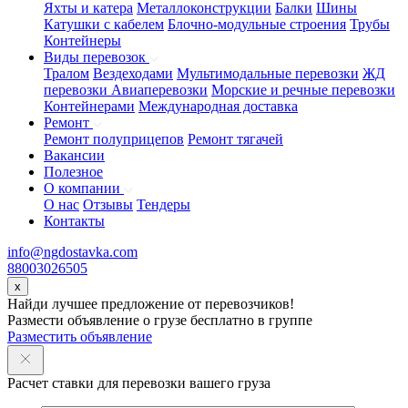
Яхты и катера
Металлоконструкции
Балки
Шины
Катушки с кабелем
Блочно-модульные строения
Трубы
Контейнеры
Виды перевозок
Тралом
Вездеходами
Мультимодальные перевозки
ЖД
перевозки
Авиаперевозки
Морские и речные перевозки
Контейнерами
Международная доставка
Ремонт
Ремонт полуприцепов
Ремонт тягачей
Вакансии
Полезное
О компании
О нас
Отзывы
Тендеры
Контакты
info@ngdostavka.com
88003026505
x
Найди лучшее предложение от перевозчиков!
Размести объявление о грузе бесплатно в группе
Разместить объявление
Расчет ставки для перевозки вашего груза