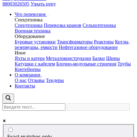
88003026505
Узнать цену
Что перевозим
Спецтехника
Спецтехника
Перевозка кранов
Сельхозтехника
Военная техника
Оборудование
Буровые установки
Трансформаторы
Реакторы
Котлы,
резервуары, емкости
Нефтегазовое оборудование
Иное
Яхты и катера
Металлоконструкции
Балки
Шины
Катушки с кабелем
Блочно-модульные строения
Трубы
Контейнеры
О компании
О нас
Отзывы
Тендеры
Контакты
Exact matches only