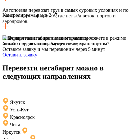
Автопоезда перевозят груз в самых суровых условиях и по
Контролируема вами 24/7
сложнейшим маршрутам, где нет ж/д веток, портов и
аэродромов.
Благодаря навигационным системам вы можете в режиме
онлайн следить за перемещением груза.
Хотите перевезти негабарит нашим транспортом?
Оставьте заявку и мы перезвоним через 5 минут
Оставить заявку
Перевезти негабарит можно в
следующих направлениях
Якутск
Усть-Кут
Красноярск
Чита
Иркутск