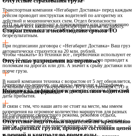
Отсутствие страхования груза
Транспортная компания «Негабарит Доставка» перед каждым
рейсом проводит инструктаж водителей по алгоритму их
действий и мошеннических схем. Отдел безопасности
ДТП на дороге приводит к повреждению или уничтожению
проверяет всех вакантов-водителей при приеме на работу.
ценного груза и долгим Судебный процессам, порой
Старая техника и несоблюдение сроков ТО
безрезультатным.
При подписании договора с «Негабарит Доставка» Ваш груз
автоматически страхуется на 20 млн. рублей.
Чтобы «выжать» из техники все , перевозчики используют ее
более 10 лет с минимальными вложениями,, что приводит к
Отсутствие разрешения на перевозку
поломкам на дорогах или дтп. А значит к срыву доставки или
порче груза.
В нашей компании техника с возрастом от 5 лет обновляется,
Перевозка по-черному «на авось» приводит к Штрафам и
остальная проходит своевременно ТО в собственном СТО и
постановке ТС на штрафстоянку вместе с грузом. Итог срыв
Низкая квалификация и дисциплина водителей
аккредитованных сервисах.
даты прибытия.
В связи с тем, что наши авто не стоят на месте, мы имеем
разрешения на огромное количество маршрутов для разных
Не соблюдение скоростного режима, режимов отдыха,
видов и категорий грузов.
контроля за состоянием ТС приводит к авариям , съездам с
Отсутствие подготовки водителей по креплению
трассы , поломкам или повреждению груза в дороге.
негабаритных грузов, проверке состояния цепей
и ремней и контроля во время езды