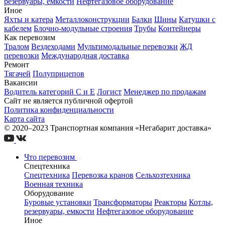
резервуары, емкости
Нефтегазовое оборудование
Иное
Яхты и катера
Металлоконструкции
Балки
Шины
Катушки с
кабелем
Блочно-модульные строения
Трубы
Контейнеры
Как перевозим
Тралом
Вездеходами
Мультимодальные перевозки
ЖД
перевозки
Международная доставка
Ремонт
Тягачей
Полуприцепов
Вакансии
Водитель категорий С и Е
Логист
Менеджер по продажам
Сайт не является публичной офертой
Политика конфиденциальности
Карта сайта
© 2020–2023 Транспортная компания «Негабарит доставка»
Что перевозим
Спецтехника
Спецтехника
Перевозка кранов
Сельхозтехника
Военная техника
Оборудование
Буровые установки
Трансформаторы
Реакторы
Котлы,
резервуары, емкости
Нефтегазовое оборудование
Иное