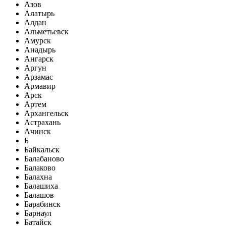
Азов
Алатырь
Алдан
Альметьевск
Амурск
Анадырь
Ангарск
Аргун
Арзамас
Армавир
Арск
Артем
Архангельск
Астрахань
Ачинск
Б
Байкальск
Балабаново
Балаково
Балахна
Балашиха
Балашов
Барабинск
Барнаул
Батайск