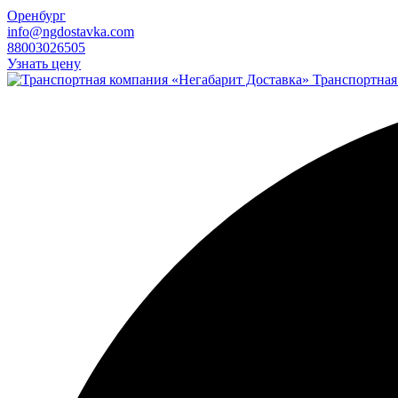
Оренбург
info@ngdostavka.com
88003026505
Узнать цену
Транспортная