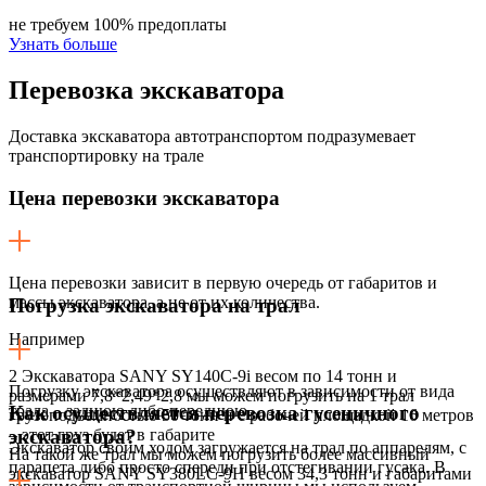
не требуем 100% предоплаты
Узнать больше
Перевозка
экскаватора
Доставка экскаватора автотранспортом подразумевает
транспортировку на трале
Цена перевозки экскаватора
Цена перевозки зависит в первую очередь от габаритов и
массы экскаватора, а не от их количества.
Погрузка экскаватора на трал
Например
2 Экскаватора SANY SY140C-9i весом по 14 тонн и
Погрузку экскаватора осуществляют в зависимости от вида
размерами 7,8*2,49*2,8 мы можем погрузить на 1 трал
трала – заднюю либо переднюю.
Как осуществляется перевозка гусеничного
грузоподъемностью 50 тонн и с рабочей площадкой 16 метров
– этот груз будет в габарите
экскаватора?
Экскаватор своим ходом загружается на трал по аппарелям, с
На такой же трал мы можем погрузить более массивный
парапета либо просто спереди при отстегивании гусака. В
экскаватор SANY SY380LC-9H весом 34,3 тонн и габаритами