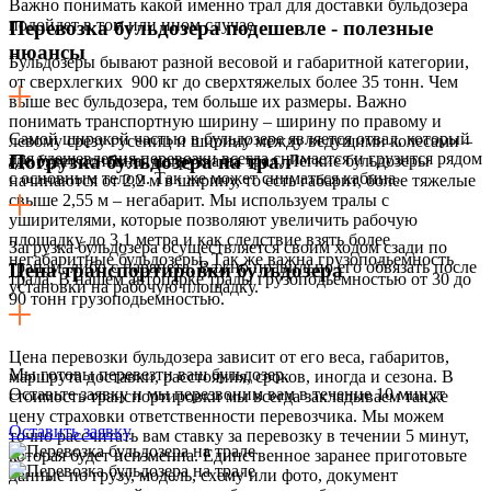
Важно понимать какой именно трал для доставки бульдозера
подойдет в том или ином случае
Перевозка бульдозера подешевле - полезные
нюансы
Бульдозеры бывают разной весовой и габаритной категории,
от сверхлегких 900 кг до сверхтяжелых более 35 тонн. Чем
выше вес бульдозера, тем больше их размеры. Важно
понимать транспортную ширину – ширину по правому и
Самой широкой частью в бульдозере является отвал, который
левому срезу гусениц и ширину между ведущими колесами –
для удешевления перевозки всегда снимается и грузится рядом
Погрузка бульдозера на трал
где будет основная нагрузка на трал. Легкие бульдозеры
с основным телом. Так же может сниматься кабина.
начинаются от 2,2 м в ширину, то есть габарит, более тяжелые
свыше 2,55 м – негабарит. Мы используем тралы с
уширителями, которые позволяют увеличить рабочую
площадку до 3,1 метра и как следствие взять более
Загрузка бульдозера осуществляется своим ходом сзади по
негабаритные бульдозеры. Так же важна грузоподьемность
трапам, либо с парапета. Важно правильно его обвязать после
Цена транспортировки бульдозера
трала. В нашем автопарке тралы грузоподьемностью от 30 до
установки на рабочую площадку.
90 тонн грузоподьемностью.
Цена перевозки бульдозера зависит от его веса, габаритов,
Мы готовы перевезти ваш бульдозер.
маршрута доставки, расстояния, сроков, иногда и сезона. В
Оставьте заявку и мы перезвоним вам в течение 10 минут
стоимость транспортировки мы всегда закладываем также
цену страховки ответственности перевозчика. Мы можем
Оставить заявку
точно рассчитать вам ставку за перевозку в течении 5 минут,
которая будет неизменна. Единственное заранее приготовьте
данные по грузу, модель, схему или фото, документ