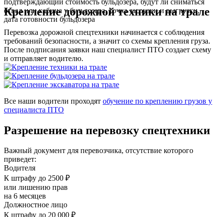
подтверждающий стоимость бульдозера, будут ли сниматься
Крепление дорожной техники на трале
отвал или кабина у бульдозера, точка загрузки и выгрузки,
дата готовности бульдозера
Перевозка дорожной спецтехники начинается с соблюдения
требований безопасности, а значит со схемы крепления груза.
После подписания заявки наш специалист ПТО создает схему
и отправляет водителю.
Все наши водители проходят
обучение по креплению грузов у
специалиста ПТО
Разрешение на перевозку спецтехники
Важный документ для перевозчика, отсутствие которого
приведет:
Водителя
К штрафу до 2500 ₽
или лишению прав
на 6 месяцев
Должностное лицо
К штрафу до 20 000 ₽