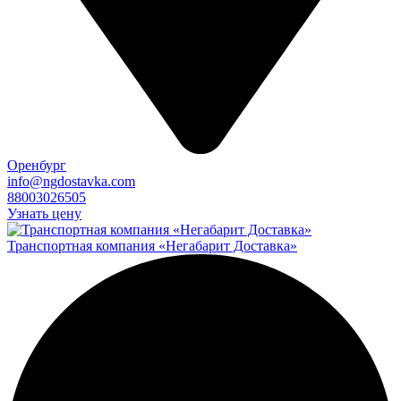
Оренбург
info@ngdostavka.com
88003026505
Узнать цену
Транспортная компания «Негабарит Доставка»