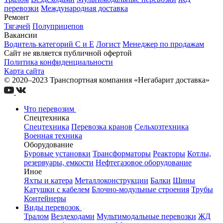
перевозки
Международная доставка
Ремонт
Тягачей
Полуприцепов
Вакансии
Водитель категорий С и Е
Логист
Менеджер по продажам
Сайт не является публичной офертой
Политика конфиденциальности
Карта сайта
© 2020–2023 Транспортная компания «Негабарит доставка»
Что перевозим
Спецтехника
Спецтехника
Перевозка кранов
Сельхозтехника
Военная техника
Оборудование
Буровые установки
Трансформаторы
Реакторы
Котлы,
резервуары, емкости
Нефтегазовое оборудование
Иное
Яхты и катера
Металлоконструкции
Балки
Шины
Катушки с кабелем
Блочно-модульные строения
Трубы
Контейнеры
Виды перевозок
Тралом
Вездеходами
Мультимодальные перевозки
ЖД