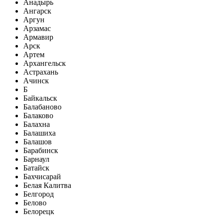
Анадырь
Ангарск
Аргун
Арзамас
Армавир
Арск
Артем
Архангельск
Астрахань
Ачинск
Б
Байкальск
Балабаново
Балаково
Балахна
Балашиха
Балашов
Барабинск
Барнаул
Батайск
Бахчисарай
Белая Калитва
Белгород
Белово
Белорецк