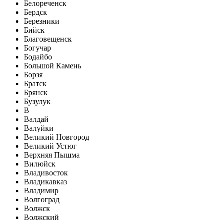
Белореченск
Бердск
Березники
Бийск
Благовещенск
Богучар
Бодайбо
Большой Камень
Борзя
Братск
Брянск
Бузулук
В
Валдай
Валуйки
Великий Новгород
Великий Устюг
Верхняя Пышма
Вилюйск
Владивосток
Владикавказ
Владимир
Волгоград
Волжск
Волжский