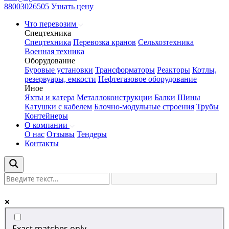
88003026505
Узнать цену
Что перевозим
Спецтехника
Спецтехника
Перевозка кранов
Сельхозтехника
Военная техника
Оборудование
Буровые установки
Трансформаторы
Реакторы
Котлы,
резервуары, емкости
Нефтегазовое оборудование
Иное
Яхты и катера
Металлоконструкции
Балки
Шины
Катушки с кабелем
Блочно-модульные строения
Трубы
Контейнеры
О компании
О нас
Отзывы
Тендеры
Контакты
Exact matches only