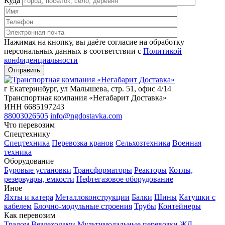
Куда
Нажимая на кнопку, вы даёте согласие на обработку
персональных данных в соответствии c
Политикой
конфиденциальности
г Екатеринбург, ул Малышева, стр. 51, офис 4/14
Транспортная компания «Негабарит Доставка»
ИНН 6685197243
88003026505
info@ngdostavka.com
Что перевозим
Спецтехнику
Спецтехника
Перевозка кранов
Сельхозтехника
Военная
техника
Оборудование
Буровые установки
Трансформаторы
Реакторы
Котлы,
резервуары, емкости
Нефтегазовое оборудование
Иное
Яхты и катера
Металлоконструкции
Балки
Шины
Катушки с
кабелем
Блочно-модульные строения
Трубы
Контейнеры
Как перевозим
Тралом
Вездеходами
Мультимодальные перевозки
ЖД