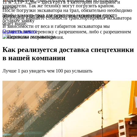
зависимости от транспортной ширины мы используем
11 м*3,19*3,28м – здесь груз в 1 категории по ширине и
уширители. Так же технику могут погрузить краном.
высоте.
После погрузки экскаватора на трал, обязательно необходимо
Чтобы заказать трал для перевозки экскаватора просто
обвязать его цепями согласно схеме крепления груза.
Во втором варианте стоимость транспортировки экскаватора
оставьте заявку
будет выше.
В зависимости от веса и габаритов экскаватора мы
Оставить заявку
осуществляем перевозку с разрешением, либо с разрешением
и машинами сопровождения.
Как реализуется доставка спецтехники
в нашей компании
Лучше 1 раз увидеть чем 100 раз услышать