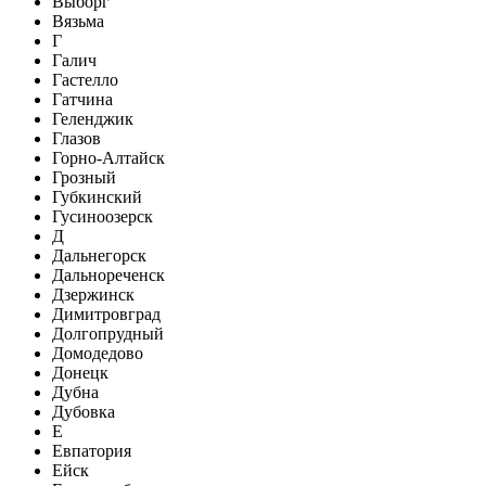
Выборг
Вязьма
Г
Галич
Гастелло
Гатчина
Геленджик
Глазов
Горно-Алтайск
Грозный
Губкинский
Гусиноозерск
Д
Дальнегорск
Дальнореченск
Дзержинск
Димитровград
Долгопрудный
Домодедово
Донецк
Дубна
Дубовка
Е
Евпатория
Ейск