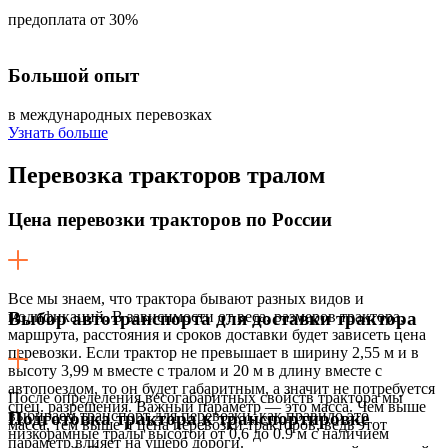
предоплата от 30%
Большой опыт
в международных перевозках
Узнать больше
Перевозка
тракторов тралом
Цена перевозки тракторов по России
Все мы знаем, что трактора бывают разных видов и
модификаций. В зависимости от веса, размеров трактора,
Выбор автотранспорта для доставки трактора
маршрута, расстояния и сроков доставки будет зависеть цена
перевозки. Если трактор не превышает в ширину 2,55 м и в
высоту 3,99 м вместе с тралом и 20 м в длину вместе с
автопоездом, то он будет габаритным, а значит не потребуется
После определения весогабаритных свойств трактора мы
спец. разрешения. Важный параметр — это масса. Чем выше
выбираем транспорт для перевозки, как правило это
Подготовка трактора к транспортировке
масса, тем выше и цена перевозки тракторов, ведь этот
низкорамные тралы высотой от 0,6 до 0.9 м с наличием
параметр влияет на ущерб дороги.