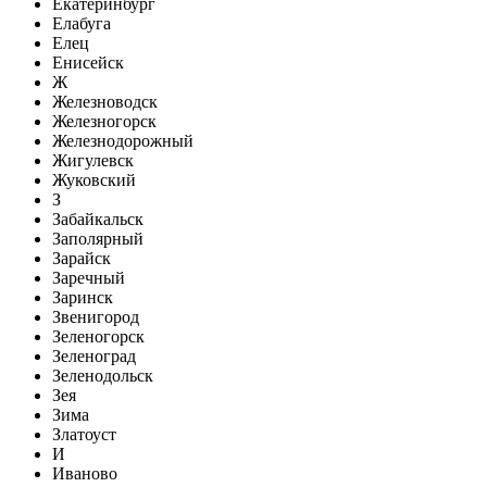
Екатеринбург
Елабуга
Елец
Енисейск
Ж
Железноводск
Железногорск
Железнодорожный
Жигулевск
Жуковский
З
Забайкальск
Заполярный
Зарайск
Заречный
Заринск
Звенигород
Зеленогорск
Зеленоград
Зеленодольск
Зея
Зима
Златоуст
И
Иваново