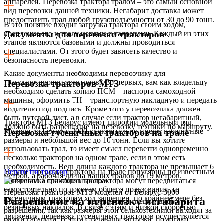
аппарелей. Перевозка трактора тралом – это самый основной
вид перевозки данной техники. Негабарит доставка может
предоставить трал любой грузоподъемности от 30 до 90 тонн.
В это понятие входит загрузка трактора своим ходом,
крепление его к тралу цепями и талрепами. Каждый из этих
Документы для перевозки тракторов
этапов являются базовыми и должны проводиться
специалистами. От этого будет зависеть качество и
безопасность перевозки.
Какие документы необходимы перевозчику для
транспортировки тракторов? Во-первых, вам как владельцу
Перевозка тракторов МТЗ
необходимо сделать копию ПСМ – паспорта самоходной
машины, оформить ТН – транспортную накладную и передать
водителю под подпись. Кроме того у перевозчика должен
быть путевой лист, а в случае если трактор негабаритный,
Трактора МТЗ Беларус имеют широкий модельный ряд.
должно быть разрешение на перевозку техники по маршруту.
Модели до Беларус-2000 включительно имеют габаритные
Перевозка гусеничных тракторов на трале
размеры и небольшой вес до 10 тонн. Если вы хотите
использовать трал, то имеет смысл перевезти одновременно
несколько тракторов на одном трале, если в этом есть
необходимость. Ведь длина каждого трактора не превышает 6
Услуги перевозки трактора на трале популярны по известным
Перевезти трактор
метров, а рабочая длина наших тралов до 19 метров.
причинам. Если колесные трактора могут передвигаться
самостоятельно по дорогам общего пользования, то
Перевозка тракторов МТЗ моделей от Беларус-3000
гусеничным тракторам ход запрещен, по крайней мере без
Разрешение на перевозку негабарита
предполагает наличие у перевозчика специального
резиновых накладок. В связи с этим и низкой скоростью
разрешения, так как размеры этой сельхозтехники выходят за
движения, перевозка гусеничных тракторов осуществляется
рамки габарита. В этом случае для загрузки помогают