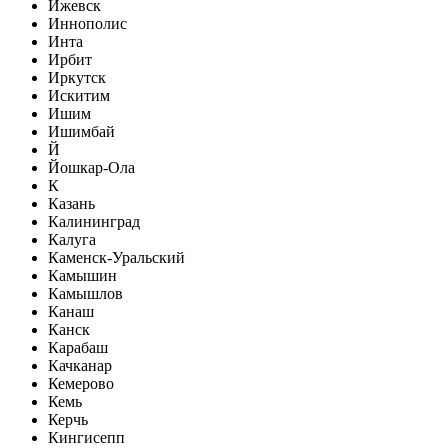
Ижевск
Иннополис
Инта
Ирбит
Иркутск
Искитим
Ишим
Ишимбай
Й
Йошкар-Ола
К
Казань
Калининград
Калуга
Каменск-Уральский
Камышин
Камышлов
Канаш
Канск
Карабаш
Качканар
Кемерово
Кемь
Керчь
Кингисепп