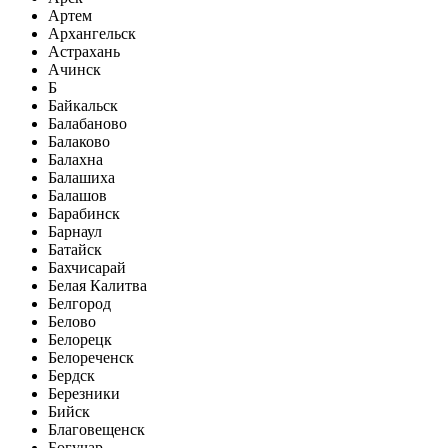
Артем
Архангельск
Астрахань
Ачинск
Б
Байкальск
Балабаново
Балаково
Балахна
Балашиха
Балашов
Барабинск
Барнаул
Батайск
Бахчисарай
Белая Калитва
Белгород
Белово
Белорецк
Белореченск
Бердск
Березники
Бийск
Благовещенск
Богучар