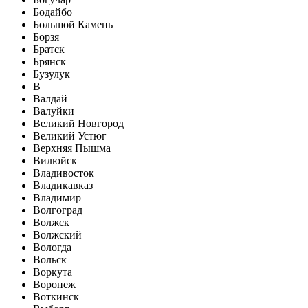
Бодайбо
Большой Камень
Борзя
Братск
Брянск
Бузулук
В
Валдай
Валуйки
Великий Новгород
Великий Устюг
Верхняя Пышма
Вилюйск
Владивосток
Владикавказ
Владимир
Волгоград
Волжск
Волжский
Вологда
Вольск
Воркута
Воронеж
Воткинск