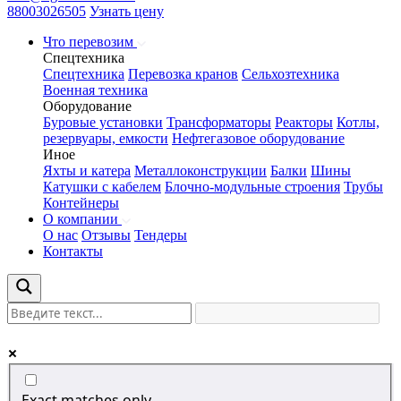
88003026505
Узнать цену
Что перевозим
Спецтехника
Спецтехника
Перевозка кранов
Сельхозтехника
Военная техника
Оборудование
Буровые установки
Трансформаторы
Реакторы
Котлы,
резервуары, емкости
Нефтегазовое оборудование
Иное
Яхты и катера
Металлоконструкции
Балки
Шины
Катушки с кабелем
Блочно-модульные строения
Трубы
Контейнеры
О компании
О нас
Отзывы
Тендеры
Контакты
Exact matches only