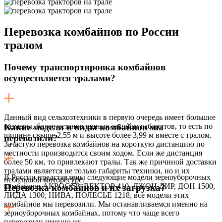
Перевозка
комбайнов по России
тралом
Почему транспортировка комбайнов
осуществляется тралами?
Данный вид сельхозтехники в первую очередь имеет большие
размеры, более установленных законом габаритов, то есть по
Какие модели и виды комбайнов мы
ширине свыше 2,55 м и высоте более 3,99 м вместе с тралом.
перевозили?
Зачастую перевозка комбайнов на короткую дистанцию по
местности производится своим ходом. Если же дистанция
более 50 км, то привлекают тралы. Так же причиной доставки
тралами является не только габариты техники, но и их
В России представлены следующие модели зерноуборочных
небольшой моторесурс.
комбайнов АКРОС 58, ВЕКТОР 410, ДЖОН ДИР, ДОН 1500,
Перевозка комбайнов и их загрузка?
ЛИДА 1300, НИВА, ПОЛЕСЬЕ 1218, все модели этих
комбайнов мы перевозили. Мы останавливаемся именно на
зерноуборочных комбайнах, потому что чаще всего
перевозили именно их.