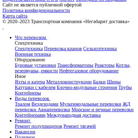
Сайт не является публичной офертой
Политика конфиденциальности
Карта сайта
© 2020–2023 Транспортная компания «Негабарит доставка»
Что перевозим
Спецтехника
Спецтехника
Перевозка кранов
Сельхозтехника
Военная техника
Оборудование
Буровые установки
Трансформаторы
Реакторы
Котлы,
резервуары, емкости
Нефтегазовое оборудование
Иное
Яхты и катера
Металлоконструкции
Балки
Шины
Катушки с кабелем
Блочно-модульные строения
Трубы
Контейнеры
Виды перевозок
Тралом
Вездеходами
Мультимодальные перевозки
ЖД
перевозки
Авиаперевозки
Морские и речные перевозки
Контейнерами
Международная доставка
Ремонт
Ремонт полуприцепов
Ремонт тягачей
Вакансии
Полезное