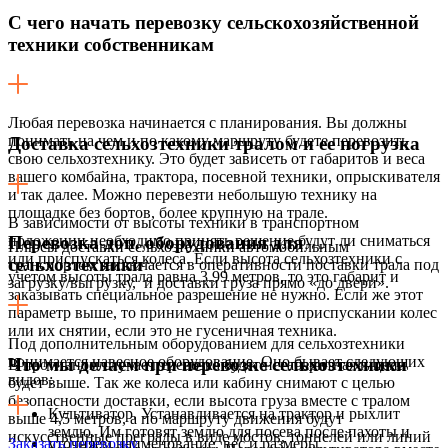
С чего начать перевозку сельскохозяйственной
техники собственникам
Любая перевозка начинается с планирования. Вы должны
понимать на чем и по какому маршруту будете перевозить
Доставка сельхозтехники тралом и ее погрузка
свою сельхозтехнику. Это будет зависеть от габаритов и веса
вашего комбайна, трактора, посевной техники, опрыскивателя
и так далее. Можно перевезти небольшую технику на
площадке без бортов, более крупную на трале.
В зависимости от высоты техники в транспортном
положении необходимо принять решение будут ли сниматься
Перевозка доп. оборудования для
Плюсы доставки сельхозтехники автомобильным
или приспускаться колеса. Если высота сельхозтехники с
сельхозтехники
транспортом заключается в оперативности поставки трала под
учетом высоты трала равна 3.99 метров, то это габарит и
загрузку/выгрузку, и доставки груза прямо «до двери».
заказывать специальное разрешение не нужно. Если же этот
параметр выше, то принимаем решение о приспускании колес
или их снятии, если это не гусеничная техника.
Под дополнительным оборудованием для сельхозтехники
понимается навесное оборудование. Оно бывает следующих
Что мы делаем при перевозке сельхозтехники
В противном случае перевозка будет негабаритная и цена
видов:
будет выше. Так же колеса или кабину снимают с целью
безопасности доставки, если высота груза вместе с тралом
Культиватор. Устанавливается на трактор и рыхлит
выше 4,5 метров, а по маршруту движения будут
землю. Им готовят землю для посева после пахоты и
искусственные преграды в виде мостов, тоннелей или линий
Заказать перевозку
уточняем наименование, вес и размеры