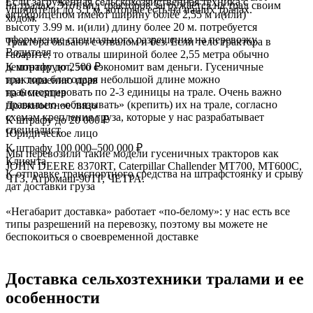
Если загруженная сельскохозяйственная техника с
на тралах. Этот вид тракторов загружается на трал своим
уширители до 3,1 м, которые есть на наших тралах.
автоприцепом имеют ширину более 2,55 м и(или)
ходом.
высоту 3.99 м. и(или) длину более 20 м. потребуется
оформление специального разрешения на перевозку.
Трактора бывают с отвалом и без. Если тело трактора в
Водителя
габарите, то отвалы шириной более 2,55 метра обычно
К штрафу до 2500 ₽
демонтируют, это сэкономит вам деньги. Гусеничные
трактора благодаря небольшой длине можно
или лишению прав
транспортировать по 2-3 единицы на трале. Очень важно
на 6 месяцев
правильно «обвязывать» (крепить) их на трале, согласно
Должностное лицо
схемам крепления груза, которые у нас разрабатывает
К штрафу до 20 000 ₽
специалист.
Юридическое лицо
К штрафу 100 000–500 000 ₽
Мы перевозили такие модели гусеничных тракторов как
Клиента
JOHN DEERE 8370RT, Caterpillar Challender МТ700, МТ600С,
К отправке транспортного средства на штрафстоянку и срыву
ЧТЗ, Агромаш-90ТГ, ЧЕТРА.
дат доставки груза
«Негабарит доставка» работает «по-белому»: у нас есть все
типы разрешений на перевозку, поэтому вы можете не
беспокоиться о своевременной доставке
Доставка
сельхозтехники тралами и ее
особенности