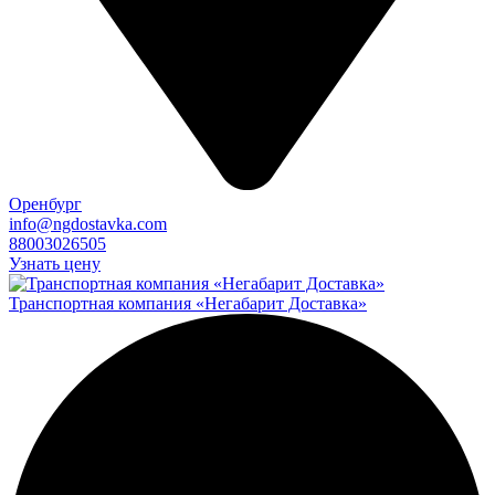
Оренбург
info@ngdostavka.com
88003026505
Узнать цену
Транспортная компания «Негабарит Доставка»