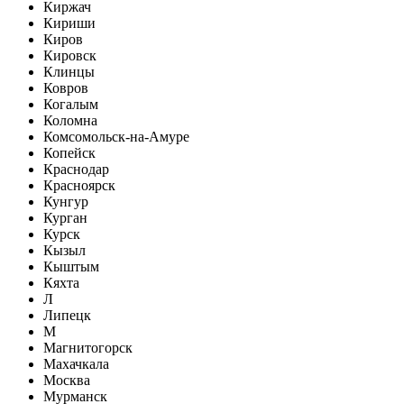
Киржач
Кириши
Киров
Кировск
Клинцы
Ковров
Когалым
Коломна
Комсомольск-на-Амуре
Копейск
Краснодар
Красноярск
Кунгур
Курган
Курск
Кызыл
Кыштым
Кяхта
Л
Липецк
М
Магнитогорск
Махачкала
Москва
Мурманск