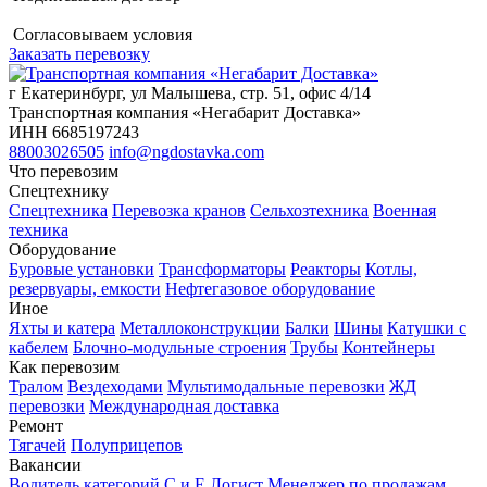
Согласовываем условия
Заказать перевозку
г Екатеринбург, ул Малышева, стр. 51, офис 4/14
Транспортная компания «Негабарит Доставка»
ИНН 6685197243
88003026505
info@ngdostavka.com
Что перевозим
Спецтехнику
Спецтехника
Перевозка кранов
Сельхозтехника
Военная
техника
Оборудование
Буровые установки
Трансформаторы
Реакторы
Котлы,
резервуары, емкости
Нефтегазовое оборудование
Иное
Яхты и катера
Металлоконструкции
Балки
Шины
Катушки с
кабелем
Блочно-модульные строения
Трубы
Контейнеры
Как перевозим
Тралом
Вездеходами
Мультимодальные перевозки
ЖД
перевозки
Международная доставка
Ремонт
Тягачей
Полуприцепов
Вакансии
Водитель категорий С и Е
Логист
Менеджер по продажам