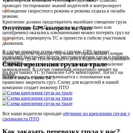
Транспортная компания «Негабарит Доставка» планово
проводит тестирование знаний водителей и контролирует
соблюдение скоростного режима и режима отдыха в онлайн
режиме.
Крепление должно предотвратить малейшее смещение груза
на платформе. Если Груз закрепили неправильно или
Отсутствие GPS контроля на Авто
цепи(ремни) оказались изношенными можно потерять груз на
поворотах, перевернуть ТС и привести к гибели участников
движения.
В случае попытки угона авто с грузом, GPS трекинг
Наши водители проходят обучение по правильным схемам
позволяет быстро отследить местоположение груза и поймать
крепления груза. После каждого рейса водители обслуживают
угонщика.
Схема крепления груза на трале
стяжные ремни, цепи, талрепы и проверяют их на наличие
повреждений. В случае сомнений оперативно меняет на
На всех наших ТС установлен GPS мониторинг. Логист на
новые.
Безопасность перевозки начинается с понимания как
связи с ним и с вами 24/7.
правильно закрепить груз. Схему для водителей в нашей
компании создает инженер ПТО
Все наши водители проходят
обучение по креплению грузов у
специалиста ПТО
Как заказать перевозку груза у нас?