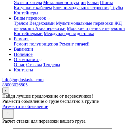
Яхты и катера
Металлоконструкции
Балки
Шины
Катушки с кабелем
Блочно-модульные строения
Трубы
Контейнеры
Виды перевозок
Тралом
Вездеходами
Мультимодальные перевозки
ЖД
перевозки
Авиаперевозки
Морские и речные перевозки
Контейнерами
Международная доставка
Ремонт
Ремонт полуприцепов
Ремонт тягачей
Вакансии
Полезное
О компании
О нас
Отзывы
Тендеры
Контакты
info@ngdostavka.com
88003026505
x
Найди лучшее предложение от перевозчиков!
Размести объявление о грузе бесплатно в группе
Разместить объявление
Расчет ставки для перевозки вашего груза