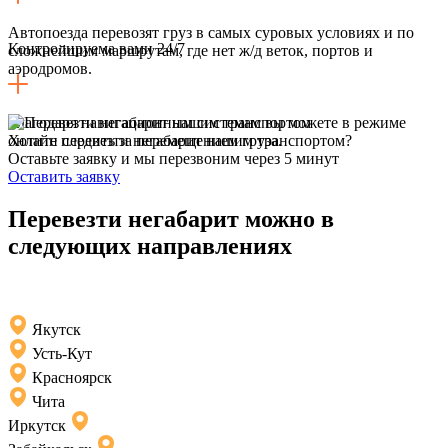
Автопоезда перевозят груз в самых суровых условиях и по
Контролируема вами 24/7
сложнейшим маршрутам, где нет ж/д веток, портов и
аэродромов.
Благодаря навигационным системам вы можете в режиме
онлайн следить за перемещением груза.
Хотите перевезти негабарит нашим транспортом?
Оставьте заявку и мы перезвоним через 5 минут
Оставить заявку
Перевезти негабарит можно в
следующих направлениях
Якутск
Усть-Кут
Красноярск
Чита
Иркутск