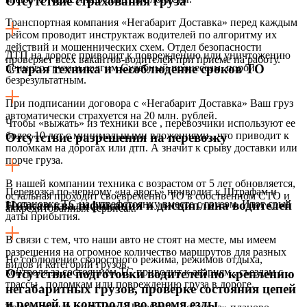
Отсутствие страхования груза
Транспортная компания «Негабарит Доставка» перед каждым
рейсом проводит инструктаж водителей по алгоритму их
действий и мошеннических схем. Отдел безопасности
ДТП на дороге приводит к повреждению или уничтожению
проверяет всех вакантов-водителей при приеме на работу.
ценного груза и долгим Судебный процессам, порой
Старая техника и несоблюдение сроков ТО
безрезультатным.
При подписании договора с «Негабарит Доставка» Ваш груз
автоматически страхуется на 20 млн. рублей.
Чтобы «выжать» из техники все , перевозчики используют ее
более 10 лет с минимальными вложениями,, что приводит к
Отсутствие разрешения на перевозку
поломкам на дорогах или дтп. А значит к срыву доставки или
порче груза.
В нашей компании техника с возрастом от 5 лет обновляется,
Перевозка по-черному «на авось» приводит к Штрафам и
остальная проходит своевременно ТО в собственном СТО и
постановке ТС на штрафстоянку вместе с грузом. Итог срыв
Низкая квалификация и дисциплина водителей
аккредитованных сервисах.
даты прибытия.
В связи с тем, что наши авто не стоят на месте, мы имеем
разрешения на огромное количество маршрутов для разных
Не соблюдение скоростного режима, режимов отдыха,
видов и категорий грузов.
контроля за состоянием ТС приводит к авариям , съездам с
Отсутствие подготовки водителей по креплению
трассы , поломкам или повреждению груза в дороге.
негабаритных грузов, проверке состояния цепей
и ремней и контроля во время езды