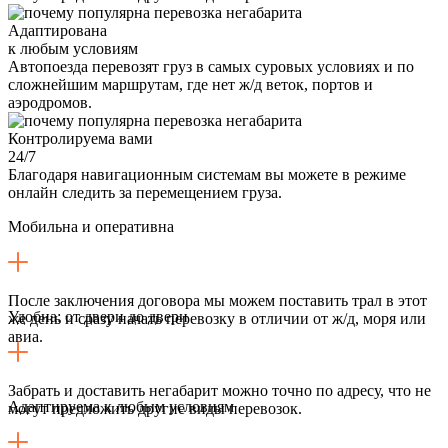
Адаптирована
к любым условиям
Автопоезда перевозят груз в самых суровых условиях и по
сложнейшим маршрутам, где нет ж/д веток, портов и
аэродромов.
Контролируема вами
24/7
Благодаря навигационным системам вы можете в режиме
онлайн следить за перемещением груза.
Мобильна и оперативна
После заключения договора мы можем поставить трал в этот
Удобна: от двери до двери
же день и сразу начать перевозку в отличии от ж/д, моря или
авиа.
Забрать и доставить негабарит можно точно по адресу, что не
Адаптируема к любым условиям
могут предложить другие виды перевозок.