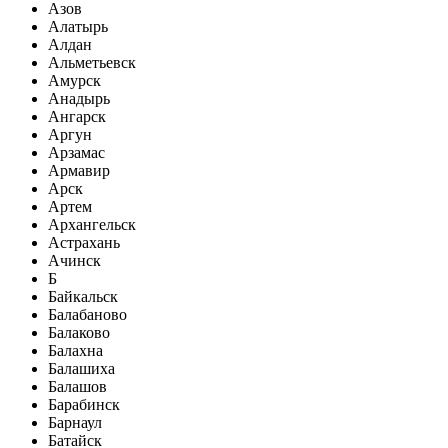
Азов
Алатырь
Алдан
Альметьевск
Амурск
Анадырь
Ангарск
Аргун
Арзамас
Армавир
Арск
Артем
Архангельск
Астрахань
Ачинск
Б
Байкальск
Балабаново
Балаково
Балахна
Балашиха
Балашов
Барабинск
Барнаул
Батайск