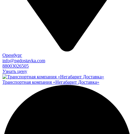
Оренбург
info@ngdostavka.com
88003026505
Узнать цену
Транспортная компания «Негабарит Доставка»