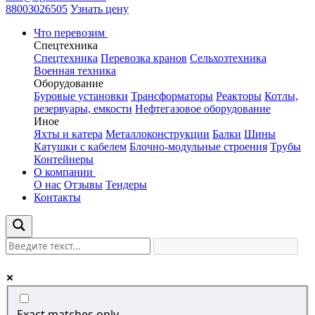
88003026505
Узнать цену
Что перевозим
Спецтехника
Спецтехника
Перевозка кранов
Сельхозтехника
Военная техника
Оборудование
Буровые установки
Трансформаторы
Реакторы
Котлы,
резервуары, емкости
Нефтегазовое оборудование
Иное
Яхты и катера
Металлоконструкции
Балки
Шины
Катушки с кабелем
Блочно-модульные строения
Трубы
Контейнеры
О компании
О нас
Отзывы
Тендеры
Контакты
Exact matches only