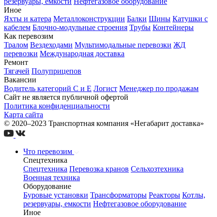
резервуары, емкости
Нефтегазовое оборудование
Иное
Яхты и катера
Металлоконструкции
Балки
Шины
Катушки с
кабелем
Блочно-модульные строения
Трубы
Контейнеры
Как перевозим
Тралом
Вездеходами
Мультимодальные перевозки
ЖД
перевозки
Международная доставка
Ремонт
Тягачей
Полуприцепов
Вакансии
Водитель категорий С и Е
Логист
Менеджер по продажам
Сайт не является публичной офертой
Политика конфиденциальности
Карта сайта
© 2020–2023 Транспортная компания «Негабарит доставка»
Что перевозим
Спецтехника
Спецтехника
Перевозка кранов
Сельхозтехника
Военная техника
Оборудование
Буровые установки
Трансформаторы
Реакторы
Котлы,
резервуары, емкости
Нефтегазовое оборудование
Иное