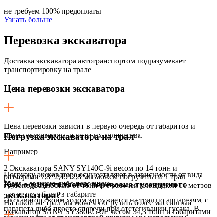
не требуем 100% предоплаты
Узнать больше
Перевозка
экскаватора
Доставка экскаватора автотранспортом подразумевает
транспортировку на трале
Цена перевозки экскаватора
Цена перевозки зависит в первую очередь от габаритов и
массы экскаватора, а не от их количества.
Погрузка экскаватора на трал
Например
2 Экскаватора SANY SY140C-9i весом по 14 тонн и
Погрузку экскаватора осуществляют в зависимости от вида
размерами 7,8*2,49*2,8 мы можем погрузить на 1 трал
трала – заднюю либо переднюю.
Как осуществляется перевозка гусеничного
грузоподъемностью 50 тонн и с рабочей площадкой 16 метров
– этот груз будет в габарите
экскаватора?
Экскаватор своим ходом загружается на трал по аппарелям, с
На такой же трал мы можем погрузить более массивный
парапета либо просто спереди при отстегивании гусака. В
экскаватор SANY SY380LC-9H весом 34,3 тонн и габаритами