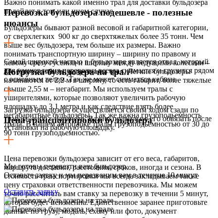
Важно понимать какой именно трал для доставки бульдозера
подойдет в том или ином случае
Перевозка бульдозера подешевле - полезные
нюансы
Бульдозеры бывают разной весовой и габаритной категории,
от сверхлегких 900 кг до сверхтяжелых более 35 тонн. Чем
выше вес бульдозера, тем больше их размеры. Важно
понимать транспортную ширину – ширину по правому и
Самой широкой частью в бульдозере является отвал, который
левому срезу гусениц и ширину между ведущими колесами –
для удешевления перевозки всегда снимается и грузится рядом
Погрузка бульдозера на трал
где будет основная нагрузка на трал. Легкие бульдозеры
с основным телом. Так же может сниматься кабина.
начинаются от 2,2 м в ширину, то есть габарит, более тяжелые
свыше 2,55 м – негабарит. Мы используем тралы с
уширителями, которые позволяют увеличить рабочую
площадку до 3,1 метра и как следствие взять более
Загрузка бульдозера осуществляется своим ходом сзади по
негабаритные бульдозеры. Так же важна грузоподьемность
трапам, либо с парапета. Важно правильно его обвязать после
Цена транспортировки бульдозера
трала. В нашем автопарке тралы грузоподьемностью от 30 до
установки на рабочую площадку.
90 тонн грузоподьемностью.
Цена перевозки бульдозера зависит от его веса, габаритов,
Мы готовы перевезти ваш бульдозер.
маршрута доставки, расстояния, сроков, иногда и сезона. В
Оставьте заявку и мы перезвоним вам в течение 10 минут
стоимость транспортировки мы всегда закладываем также
цену страховки ответственности перевозчика. Мы можем
Оставить заявку
точно рассчитать вам ставку за перевозку в течении 5 минут,
которая будет неизменна. Единственное заранее приготовьте
данные по грузу, модель, схему или фото, документ