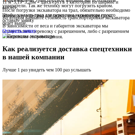
зависимости от транспортной ширины мы используем
11 м*3,19*3,28м – здесь груз в 1 категории по ширине и
уширители. Так же технику могут погрузить краном.
высоте.
После погрузки экскаватора на трал, обязательно необходимо
Чтобы заказать трал для перевозки экскаватора просто
обвязать его цепями согласно схеме крепления груза.
Во втором варианте стоимость транспортировки экскаватора
оставьте заявку
будет выше.
В зависимости от веса и габаритов экскаватора мы
Оставить заявку
осуществляем перевозку с разрешением, либо с разрешением
и машинами сопровождения.
Как реализуется доставка спецтехники
в нашей компании
Лучше 1 раз увидеть чем 100 раз услышать