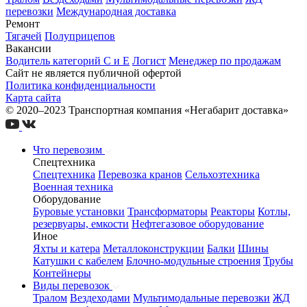
перевозки
Международная доставка
Ремонт
Тягачей
Полуприцепов
Вакансии
Водитель категорий С и Е
Логист
Менеджер по продажам
Сайт не является публичной офертой
Политика конфиденциальности
Карта сайта
© 2020–2023 Транспортная компания «Негабарит доставка»
Что перевозим
Спецтехника
Спецтехника
Перевозка кранов
Сельхозтехника
Военная техника
Оборудование
Буровые установки
Трансформаторы
Реакторы
Котлы,
резервуары, емкости
Нефтегазовое оборудование
Иное
Яхты и катера
Металлоконструкции
Балки
Шины
Катушки с кабелем
Блочно-модульные строения
Трубы
Контейнеры
Виды перевозок
Тралом
Вездеходами
Мультимодальные перевозки
ЖД