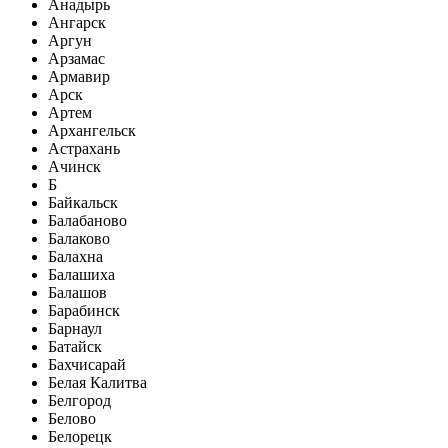
Анадырь
Ангарск
Аргун
Арзамас
Армавир
Арск
Артем
Архангельск
Астрахань
Ачинск
Б
Байкальск
Балабаново
Балаково
Балахна
Балашиха
Балашов
Барабинск
Барнаул
Батайск
Бахчисарай
Белая Калитва
Белгород
Белово
Белорецк