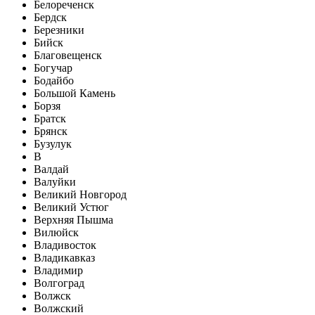
Белореченск
Бердск
Березники
Бийск
Благовещенск
Богучар
Бодайбо
Большой Камень
Борзя
Братск
Брянск
Бузулук
В
Валдай
Валуйки
Великий Новгород
Великий Устюг
Верхняя Пышма
Вилюйск
Владивосток
Владикавказ
Владимир
Волгоград
Волжск
Волжский