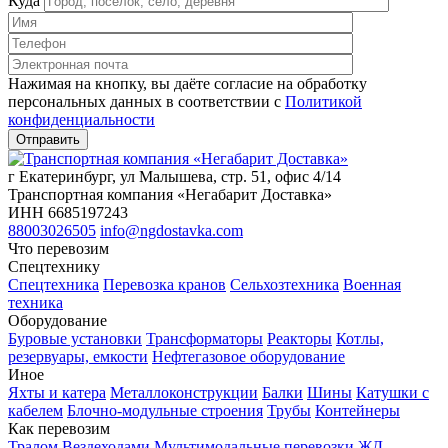
Куда
Нажимая на кнопку, вы даёте согласие на обработку
персональных данных в соответствии c
Политикой
конфиденциальности
г Екатеринбург, ул Малышева, стр. 51, офис 4/14
Транспортная компания «Негабарит Доставка»
ИНН 6685197243
88003026505
info@ngdostavka.com
Что перевозим
Спецтехнику
Спецтехника
Перевозка кранов
Сельхозтехника
Военная
техника
Оборудование
Буровые установки
Трансформаторы
Реакторы
Котлы,
резервуары, емкости
Нефтегазовое оборудование
Иное
Яхты и катера
Металлоконструкции
Балки
Шины
Катушки с
кабелем
Блочно-модульные строения
Трубы
Контейнеры
Как перевозим
Тралом
Вездеходами
Мультимодальные перевозки
ЖД