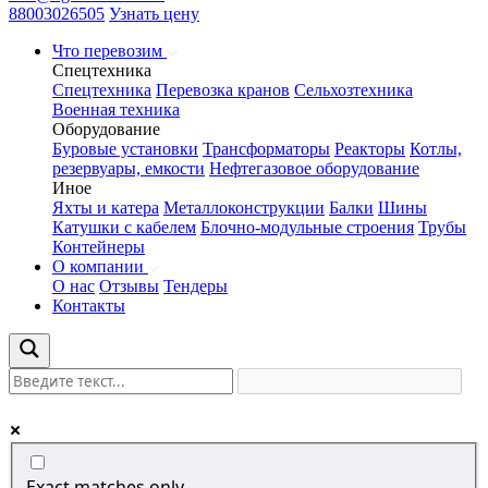
88003026505
Узнать цену
Что перевозим
Спецтехника
Спецтехника
Перевозка кранов
Сельхозтехника
Военная техника
Оборудование
Буровые установки
Трансформаторы
Реакторы
Котлы,
резервуары, емкости
Нефтегазовое оборудование
Иное
Яхты и катера
Металлоконструкции
Балки
Шины
Катушки с кабелем
Блочно-модульные строения
Трубы
Контейнеры
О компании
О нас
Отзывы
Тендеры
Контакты
Exact matches only