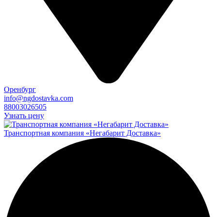
Оренбург
info@ngdostavka.com
88003026505
Узнать цену
Транспортная компания «Негабарит Доставка»