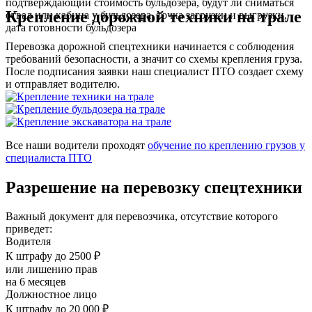
подтверждающий стоимость бульдозера, будут ли сниматься
Крепление дорожной техники на трале
отвал или кабина у бульдозера, точка загрузки и выгрузки,
дата готовности бульдозера
Перевозка дорожной спецтехники начинается с соблюдения
требований безопасности, а значит со схемы крепления груза.
После подписания заявки наш специалист ПТО создает схему
и отправляет водителю.
Все наши водители проходят
обучение по креплению грузов у
специалиста ПТО
Разрешение на перевозку спецтехники
Важный документ для перевозчика, отсутствие которого
приведет:
Водителя
К штрафу до 2500 ₽
или лишению прав
на 6 месяцев
Должностное лицо
К штрафу до 20 000 ₽