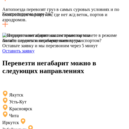
Автопоезда перевозят груз в самых суровых условиях и по
Контролируема вами 24/7
сложнейшим маршрутам, где нет ж/д веток, портов и
аэродромов.
Благодаря навигационным системам вы можете в режиме
онлайн следить за перемещением груза.
Хотите перевезти негабарит нашим транспортом?
Оставьте заявку и мы перезвоним через 5 минут
Оставить заявку
Перевезти негабарит можно в
следующих направлениях
Якутск
Усть-Кут
Красноярск
Чита
Иркутск