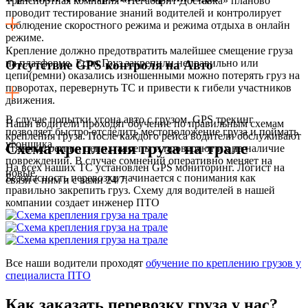
Транспортная компания «Негабарит Доставка» планово
проводит тестирование знаний водителей и контролирует
соблюдение скоростного режима и режима отдыха в онлайн
режиме.
Крепление должно предотвратить малейшее смещение груза
на платформе. Если Груз закрепили неправильно или
Отсутствие GPS контроля на Авто
цепи(ремни) оказались изношенными можно потерять груз на
поворотах, перевернуть ТС и привести к гибели участников
движения.
В случае попытки угона авто с грузом, GPS трекинг
Наши водители проходят обучение по правильным схемам
позволяет быстро отследить местоположение груза и поймать
крепления груза. После каждого рейса водители обслуживают
угонщика.
Схема крепления груза на трале
стяжные ремни, цепи, талрепы и проверяют их на наличие
повреждений. В случае сомнений оперативно меняет на
На всех наших ТС установлен GPS мониторинг. Логист на
новые.
Безопасность перевозки начинается с понимания как
связи с ним и с вами 24/7.
правильно закрепить груз. Схему для водителей в нашей
компании создает инженер ПТО
Все наши водители проходят
обучение по креплению грузов у
специалиста ПТО
Как заказать перевозку груза у нас?