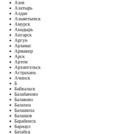
Азов
Алатырь
Алдан
Альметьевск
Амурск
Анадырь
Ангарск
Аргун
Арзамас
Армавир
Арск
Артем
Архангельск
Астрахань
Ачинск
Б
Байкальск
Балабаново
Балаково
Балахна
Балашиха
Балашов
Барабинск
Барнаул
Батайск