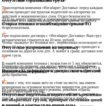
Отсутствие страхования груза
Транспортная компания «Негабарит Доставка» перед каждым
рейсом проводит инструктаж водителей по алгоритму их
действий и мошеннических схем. Отдел безопасности
ДТП на дороге приводит к повреждению или уничтожению
проверяет всех вакантов-водителей при приеме на работу.
ценного груза и долгим Судебный процессам, порой
Старая техника и несоблюдение сроков ТО
безрезультатным.
При подписании договора с «Негабарит Доставка» Ваш груз
автоматически страхуется на 20 млн. рублей.
Чтобы «выжать» из техники все , перевозчики используют ее
более 10 лет с минимальными вложениями,, что приводит к
Отсутствие разрешения на перевозку
поломкам на дорогах или дтп. А значит к срыву доставки или
порче груза.
В нашей компании техника с возрастом от 5 лет обновляется,
Перевозка по-черному «на авось» приводит к Штрафам и
остальная проходит своевременно ТО в собственном СТО и
постановке ТС на штрафстоянку вместе с грузом. Итог срыв
Низкая квалификация и дисциплина водителей
аккредитованных сервисах.
даты прибытия.
В связи с тем, что наши авто не стоят на месте, мы имеем
разрешения на огромное количество маршрутов для разных
Не соблюдение скоростного режима, режимов отдыха,
видов и категорий грузов.
контроля за состоянием ТС приводит к авариям , съездам с
Отсутствие подготовки водителей по креплению
трассы , поломкам или повреждению груза в дороге.
негабаритных грузов, проверке состояния цепей
и ремней и контроля во время езды