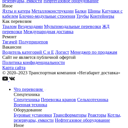
резервуары, емкости
Нефтегазовое оборудование
Иное
Яхты и катера
Металлоконструкции
Балки
Шины
Катушки с
кабелем
Блочно-модульные строения
Трубы
Контейнеры
Как перевозим
Тралом
Вездеходами
Мультимодальные перевозки
ЖД
перевозки
Международная доставка
Ремонт
Тягачей
Полуприцепов
Вакансии
Водитель категорий С и Е
Логист
Менеджер по продажам
Сайт не является публичной офертой
Политика конфиденциальности
Карта сайта
© 2020–2023 Транспортная компания «Негабарит доставка»
Что перевозим
Спецтехника
Спецтехника
Перевозка кранов
Сельхозтехника
Военная техника
Оборудование
Буровые установки
Трансформаторы
Реакторы
Котлы,
резервуары, емкости
Нефтегазовое оборудование
Иное