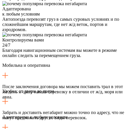
Адаптирована
к любым условиям
Автопоезда перевозят груз в самых суровых условиях и по
сложнейшим маршрутам, где нет ж/д веток, портов и
аэродромов.
Контролируема вами
24/7
Благодаря навигационным системам вы можете в режиме
онлайн следить за перемещением груза.
Мобильна и оперативна
После заключения договора мы можем поставить трал в этот
Удобна: от двери до двери
же день и сразу начать перевозку в отличии от ж/д, моря или
авиа.
Забрать и доставить негабарит можно точно по адресу, что не
Адаптируема к любым условиям
могут предложить другие виды перевозок.