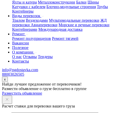
Яхты и катера
Металлоконструкции
Балки
Шины
Катушки с кабелем
Блочно-модульные строения
Трубы
Контейнеры
Виды перевозок
Тралом
Вездеходами
Мультимодальные перевозки
ЖД
перевозки
Авиаперевозки
Морские и речные перевозки
Контейнерами
Международная доставка
Ремонт
Ремонт полуприцепов
Ремонт тягачей
Вакансии
Полезное
О компании
О нас
Отзывы
Тендеры
Контакты
info@ngdostavka.com
88003026505
x
Найди лучшее предложение от перевозчиков!
Размести объявление о грузе бесплатно в группе
Разместить объявление
Расчет ставки для перевозки вашего груза