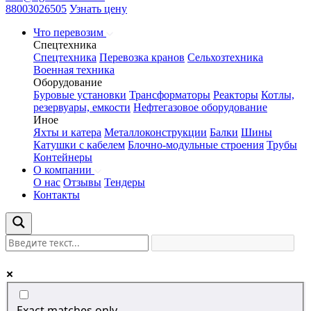
88003026505
Узнать цену
Что перевозим
Спецтехника
Спецтехника
Перевозка кранов
Сельхозтехника
Военная техника
Оборудование
Буровые установки
Трансформаторы
Реакторы
Котлы,
резервуары, емкости
Нефтегазовое оборудование
Иное
Яхты и катера
Металлоконструкции
Балки
Шины
Катушки с кабелем
Блочно-модульные строения
Трубы
Контейнеры
О компании
О нас
Отзывы
Тендеры
Контакты
Exact matches only