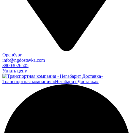
Оренбург
info@ngdostavka.com
88003026505
Узнать цену
Транспортная компания «Негабарит Доставка»