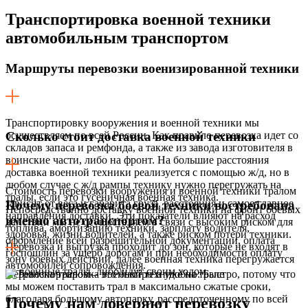
Транспортировка военной техники
автомобильным транспортом
Маршруты перевозки военизированной техники
Транспортировку вооружения и военной техники мы
осуществляем по всей России. Как правило перевозка идет со
Сколько стоит доставка военной техники
складов запаса и ремфонда, а также из завода изготовителя в
воинские части, либо на фронт. На большие расстояния
доставка военной техники реализуется с помощью ж/д, но в
любом случае с ж/д рампы технику нужно перегружать на
Стоимость перевозки вооружения и военной техники тралом
тралы, если это гусеничная военная техника.
зависит от веса и габарита груза, расстояния и самое главное
Почему перевозка боевой техники востребована
Непосредственно доставку военной техники на фронт боевых
направления доставки. Эти показатели влияют на расход
именно автотранспортом?
действий мы не осуществляем в связи с высоким риском для
топлива, амортизацию техники, зарплату водителя,
здоровья, жизни водителей, а также риском потери техники.
оформление всей разрешительной документации, оплата
Перевозка и выгрузка проходит до зон, которые не входят в
госпошлин за ущерб дорогам и при необходимости оплату
зону боевых действий, далее военная техника перегружается
автомобилей сопровождения.
на военные тралы, либо идут своим ходом.
Перевозка тралом – это быстро и удобно. Быстро, потому что
мы можем поставить трал в максимально сжатые сроки,
благодаря большому автопарку, рассредоточенному по всей
Почему нам доверяют перевозку