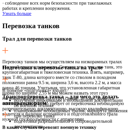
· соблюдение всех норм безопасности при такелажных
работах и креплении вооружения.
Узнать больше
Перевозка
танков
Трал для перевозки танков
Перевозку танков мы осуществляем на низкорамных тралах
высокой грузоподьемности. Связано это с тем, что танк, это
Подготовка к перевозке танка на трале
крупногабаритная и тяжеловесная техника. Взять, например,
танк Т-80, длина которого вместе со стволом в походном
положении равна 9.5 м, ширина 3,6 м, высота 2.2 м, а масса
равна 46 тоннам. Учитывая, что установленная габаритная
В понятие «подготовка» входит:
норма по ширине 2,55 м мы можем назвать этот груз
Транспортировка танка – для чего это делать
негабаритным. Более того груз свыше 38 тонн, является
получение информации и необходимой документации
автотранспортом
тяжеловесным. Все это требует от перевозчика необходимую
по военной технике
разрешительную документацию, высокую квалификацию
планирование необходимых тралов, маршрута движения
водителя и наличие исправного и подготовленного трала
при перевозке танка
нужной грузоподъемности с аппарелями.
подготовка разрешительной и сопроводительной
документации
В каких случаях перевозят военную технику