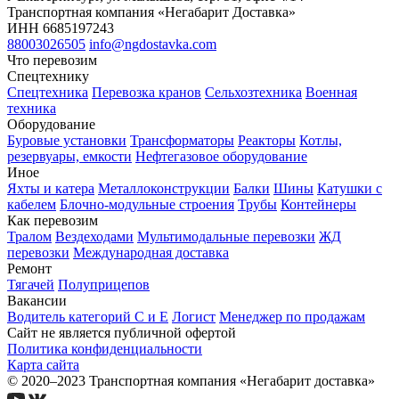
Транспортная компания «Негабарит Доставка»
ИНН 6685197243
88003026505
info@ngdostavka.com
Что перевозим
Спецтехнику
Спецтехника
Перевозка кранов
Сельхозтехника
Военная
техника
Оборудование
Буровые установки
Трансформаторы
Реакторы
Котлы,
резервуары, емкости
Нефтегазовое оборудование
Иное
Яхты и катера
Металлоконструкции
Балки
Шины
Катушки с
кабелем
Блочно-модульные строения
Трубы
Контейнеры
Как перевозим
Тралом
Вездеходами
Мультимодальные перевозки
ЖД
перевозки
Международная доставка
Ремонт
Тягачей
Полуприцепов
Вакансии
Водитель категорий С и Е
Логист
Менеджер по продажам
Сайт не является публичной офертой
Политика конфиденциальности
Карта сайта
© 2020–2023 Транспортная компания «Негабарит доставка»