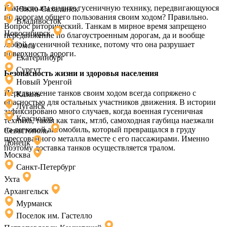
Как часто вы видите гусеничную технику, передвигающуюся
Южно-Сахалинск
по дорогам общего пользования своим ходом? Правильно.
Владивосток
Вопрос риторический. Танкам в мирное время запрещено
Новосибирск
передвижение по благоустроенным дорогам, да и вообще
любой гусеничной технике, потому что она разрушает
Омск
поверхность дороги.
Екатеринбург
Сургут
Безопасность жизни и здоровья населения
Новый Уренгой
Передвижение танков своим ходом всегда сопряжено с
Казань
опасностью для остальных участников движения. В истории
Луганск
зафиксировано много случаев, когда военная гусеничная
Краснодар
техника, такая как танк, мтлб, самоходная гаубица наезжали
на легковой автомобиль, который превращался в груду
Севастополь
прессованного металла вместе с его пассажирами. Именно
Донецк
поэтому доставка танков осуществляется тралом.
Москва
Санкт-Петербург
Ухта
Архангельск
Мурманск
Поселок им. Гастелло