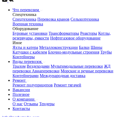
Что перевозим
Спецтехника
Спецтехника
Перевозка кранов
Сельхозтехника
Военная техника
Оборудование
Буровые установки
Трансформаторы
Реакторы
Котлы,
резервуары, емкости
Нефтегазовое оборудование
Иное
Яхты и катера
Металлоконструкции
Балки
Шины
Катушки с кабелем
Блочно-модульные строения
Трубы
Контейнеры
Виды перевозок
Тралом
Вездеходами
Мультимодальные перевозки
ЖД
перевозки
Авиаперевозки
Морские и речные перевозки
Контейнерами
Международная доставка
Ремонт
Ремонт полуприцепов
Ремонт тягачей
Вакансии
Полезное
О компании
О нас
Отзывы
Тендеры
Контакты