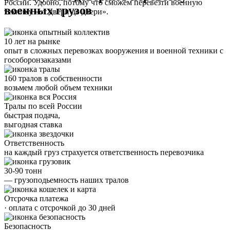
России. Удобно, потому что сможем перевезти военную
военных грузов
технику «от двери до двери».
10 лет на рынке
опыт в сложных перевозках вооружения и военной техники с
гособоронзаказами
160 тралов в собственности
возьмем любой объем техники
Тралы по всей России
быстрая подача,
выгодная ставка
Ответственность
на каждый груз страхуется ответственность перевозчика
30-90 тонн
— грузоподьемность наших тралов
Отсрочка платежа
· оплата с отсрочкой до 30 дней
Безопасность