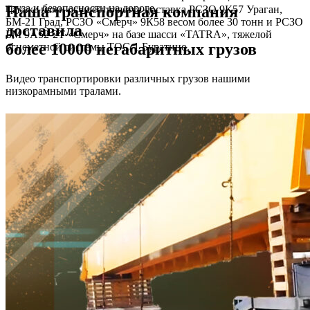
груза и безопасности на дороге.
Наша транспортная компания
Так же нами осуществляется доставка РСЗО 9К57 Ураган,
БМ-21 Град, РСЗО «Смерч» 9К58 весом более 30 тонн и РСЗО
доставила
БМ 9А52-2Т «Смерч» на базе шасси «TATRA», тяжелой
более 10000 негабаритных грузов
огнеметной системы ТОС-1 Буратино.
Видео транспортировки различных грузов нашими
низкорамными тралами.