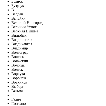
Брянск
Бузулук
В
Валдай
Валуйки
Великий Новгород
Великий Устюг
Верхняя Пышма
Вилюйск
Владивосток
Владикавказ
Владимир
Волгоград
Волжск
Волжский
Вологда
Вольск
Воркута
Воронеж
Воткинск
Выборг
Вязьма
Г
Галич
Гастелло