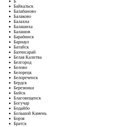
Б
Байкальск
Балабаново
Балаково
Балахна
Балашиха
Балашов
Барабинск
Барнаул
Батайск
Бахчисарай
Белая Калитва
Белгород
Белово
Белорецк
Белореченск
Бердск
Березники
Бийск
Благовещенск
Богучар
Бодайбо
Большой Камень
Борзя
Братск