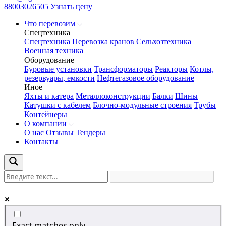
88003026505
Узнать цену
Что перевозим
Спецтехника
Спецтехника
Перевозка кранов
Сельхозтехника
Военная техника
Оборудование
Буровые установки
Трансформаторы
Реакторы
Котлы,
резервуары, емкости
Нефтегазовое оборудование
Иное
Яхты и катера
Металлоконструкции
Балки
Шины
Катушки с кабелем
Блочно-модульные строения
Трубы
Контейнеры
О компании
О нас
Отзывы
Тендеры
Контакты
Exact matches only