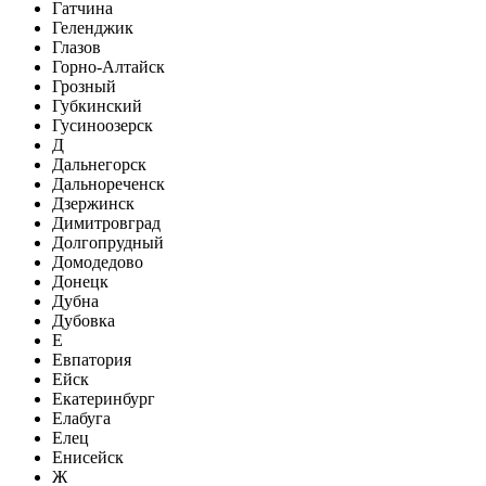
Гатчина
Геленджик
Глазов
Горно-Алтайск
Грозный
Губкинский
Гусиноозерск
Д
Дальнегорск
Дальнореченск
Дзержинск
Димитровград
Долгопрудный
Домодедово
Донецк
Дубна
Дубовка
Е
Евпатория
Ейск
Екатеринбург
Елабуга
Елец
Енисейск
Ж