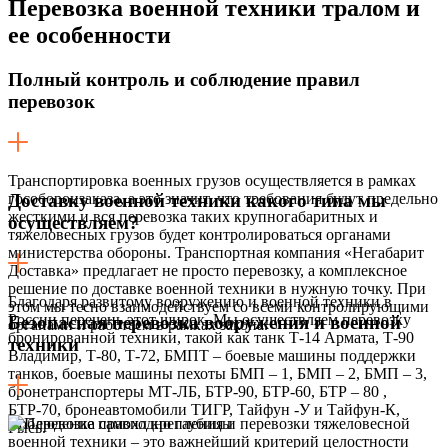
Перевозка военной техники тралом
и
ее особенности
Полный контроль и соблюдение правил
перевозок
Транспортировка военных грузов осуществляется в рамках
гособоронзаказа, а это значит, что требования будут предельно
Доставку военной техники какого типа мы
жесткими и вся перевозка таких крупногабаритных и
осуществляем?
тяжеловесных грузов будет контролироваться органами
министерства обороны. Транспортная компания «Негабарит
Доставка» предлагает не просто перевозку, а комплексное
решение по доставке военной техники в нужную точку. При
Благодаря развитому вооружению и военной техники в
этом мы тесно взаимодействуем со всеми контролирующими
России перечень этот широк. Мы осуществляем перевозку
Безопасная перевозка вооружения и военной
органами и работаем в рамках закона.
бронированной техники, такой как танк Т-14 Армата, Т-90
техники
Владимир, Т-80, Т-72, БМПТ – боевые машины поддержки
танков, боевые машины пехоты БМП – 1, БМП – 2, БМП – 3,
бронетранспортеры МТ-ЛБ, БТР-90, БТР-60, БТР – 80 ,
БТР-70, бронеавтомобили ТИГР, Тайфун -У и Тайфун-К,
Соблюдение правил крепления и перевозки тяжеловесной
Рысь.
военной техники – это важнейший критерий целостности