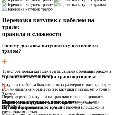
Перевозка катушек с кабелем на
трале:
правила и сложности
Почему доставка катушки осуществляется
тралом?
Транспортировка катушек всегда связано с большим риском в
не профессиональных руках.
Крепление катушек при транспортировке
Катушки с кабелем бывают разных размеров и массы, но даже
при минимальных размерах вес катушки превышает 5 тонн и
3 метра
Перед загрузкой катушки на трал наш инженер проводит
расчет согласно габаритам, массе груза и создает схему
Перевозка катушек с помощью
в высоту и длину(диаметр).Поэтому, чтобы доставить
крепления.
катушки необходим трал с большой рабочей площадкой и
сертифицированных цепей
грузоподьемностью.
В связи с тем что катушка имеет круглую форму и перевозят