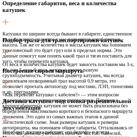
Определение габаритов, веса и количества
катушек
Катушки по ширине всегда бывают в габарите, единственное
из-за большого диаметра у нас появляется негабаритная
Подбор трала для транспортировки катушек
высота. Так же от количества и массы катушек мы понимаем
тяжеловесный это будет груз или в пределах нормы. Эти
данные помогут нам понять какой трал и тягач поставить для
того, чтобы перевезти катушки.
От веса и количества катушек будет зависеть поставим мы 3-х,
4-х или 5-осный трал, которые имеют разную
Построение сюрвея маршрута
грузоподъемность. Учитывая диаметр катушек, мы всегда
привлекаем низкорамный трал высотой 0,9 метра, это
позволяет проехать автопоезду под мостами, ЛЭП, тоннелями
и др. преградами.
«Как перевозят катушки с кабелем?» — этим вопросом
задаются многие начинающие перевозчики. Перевозка
Доставка катушек: подготовка разрешительной
крупногабаритных катушек не может быть реализована без
документации
определения максимально короткого и безопасного маршрута
движения. Это один из самых важных этапов в данной
логистической схеме. Зная размеры катушек и размеры
автоприцепа, мы понимаем общие габариты. Отталкиваясь от
Негабарит доставка работает «по белому» и всегда
этого, мы должны учитывать наличие мостов, тоннелей,