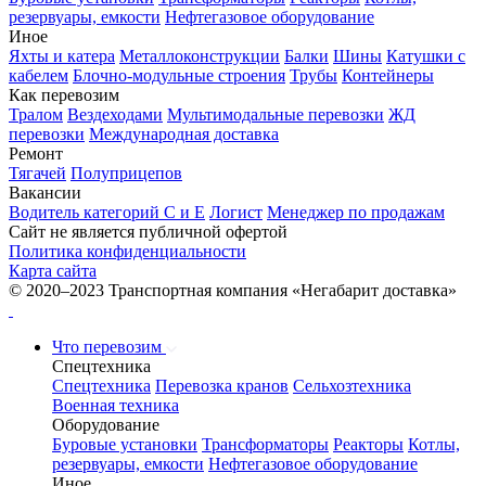
резервуары, емкости
Нефтегазовое оборудование
Иное
Яхты и катера
Металлоконструкции
Балки
Шины
Катушки с
кабелем
Блочно-модульные строения
Трубы
Контейнеры
Как перевозим
Тралом
Вездеходами
Мультимодальные перевозки
ЖД
перевозки
Международная доставка
Ремонт
Тягачей
Полуприцепов
Вакансии
Водитель категорий С и Е
Логист
Менеджер по продажам
Сайт не является публичной офертой
Политика конфиденциальности
Карта сайта
© 2020–2023 Транспортная компания «Негабарит доставка»
Что перевозим
Спецтехника
Спецтехника
Перевозка кранов
Сельхозтехника
Военная техника
Оборудование
Буровые установки
Трансформаторы
Реакторы
Котлы,
резервуары, емкости
Нефтегазовое оборудование
Иное