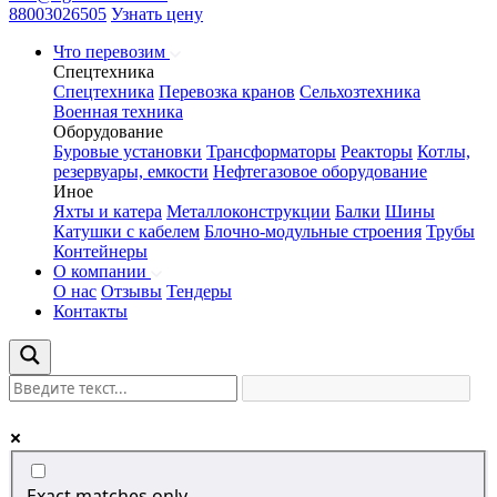
88003026505
Узнать цену
Что перевозим
Спецтехника
Спецтехника
Перевозка кранов
Сельхозтехника
Военная техника
Оборудование
Буровые установки
Трансформаторы
Реакторы
Котлы,
резервуары, емкости
Нефтегазовое оборудование
Иное
Яхты и катера
Металлоконструкции
Балки
Шины
Катушки с кабелем
Блочно-модульные строения
Трубы
Контейнеры
О компании
О нас
Отзывы
Тендеры
Контакты
Exact matches only