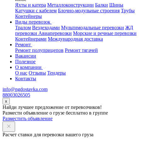
Яхты и катера
Металлоконструкции
Балки
Шины
Катушки с кабелем
Блочно-модульные строения
Трубы
Контейнеры
Виды перевозок
Тралом
Вездеходами
Мультимодальные перевозки
ЖД
перевозки
Авиаперевозки
Морские и речные перевозки
Контейнерами
Международная доставка
Ремонт
Ремонт полуприцепов
Ремонт тягачей
Вакансии
Полезное
О компании
О нас
Отзывы
Тендеры
Контакты
info@ngdostavka.com
88003026505
x
Найди лучшее предложение от перевозчиков!
Размести объявление о грузе бесплатно в группе
Разместить объявление
Расчет ставки для перевозки вашего груза