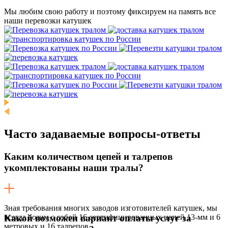
Мы любим свою работу и поэтому фиксируем на память все
наши перевозки катушек
Часто задаваемые
вопросы-ответы
Каким количеством цепей и талрепов
укомплектованы наши тралы?
Зная требования многих заводов изготовителей катушек, мы
всегда возим с собой 16 сертифицированных цепей 13-мм и 6
Какой возможен вариант оплаты услуг за
метровых и 16 талрепов.