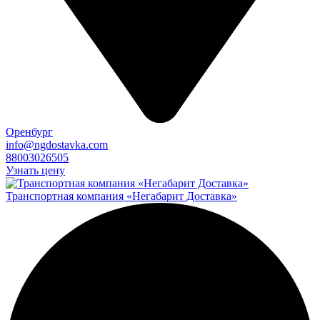
Оренбург
info@ngdostavka.com
88003026505
Узнать цену
Транспортная компания «Негабарит Доставка»