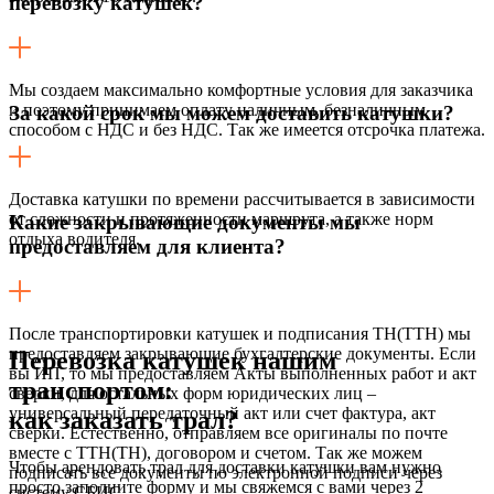
перевозку катушек?
Мы создаем максимально комфортные условия для заказчика
и поэтому принимаем оплату наличным, безналичным
За какой срок мы можем доставить катушки?
способом с НДС и без НДС. Так же имеется отсрочка платежа.
Доставка катушки по времени рассчитывается в зависимости
от сложности и протяженности маршрута, а также норм
Какие закрывающие документы мы
отдыха водителя.
предоставляем для клиента?
После транспортировки катушек и подписания ТН(ТТН) мы
предоставляем закрывающие бухгалтерские документы. Если
Перевозка катушек нашим
вы ИП, то мы предоставляем Акты выполненных работ и акт
транспортом:
сверки, для остальных форм юридических лиц –
универсальный передаточный акт или счет фактура, акт
как заказать трал?
сверки. Естественно, отправляем все оригиналы по почте
вместе с ТТН(ТН), договором и счетом. Так же можем
Чтобы арендовать трал для доставки катушки вам нужно
подписать все документы по электронной подписи через
просто заполните форму и мы свяжемся с вами через 2
систему СБИС.