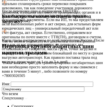
идеально спланировать сроки перевозки покрышек
невозможно, так как поведение участников дорожного
После перевозки шин и подписания ТН(ТТН)
движения, излишняя пытливости проверяющих органов и в
грузополучателем мы предоставляем закрывающие
Как быстро мы можем поставить трал под
целом бюрократическая система зачастую тормозит
бухгалтерские документы. Если вы ИП, то мы предоставляем
транспортировку.
загрузку?
акты выполненных работ и акт сверки, для остальных форм
юридических лиц – универсальный передаточный акт или
счет фактура, акт сверки. Естественно, отправляем все
оригиналы по почте вместе с ТТН(ТН), договором и счетом.
Наши тралы распределены по всей территории России. После
Так же можем подписать все документы по электронной
того как от вас приходит запрос на перевозку, мы,
Перевозка крупногабаритных шин
подписи через систему СБИС.
отталкиваясь от габаритов, массы груза, точки загрузки и
нашими тралами
маршрута в целом определяем ближайший по месту и срокам
выгрузки автотранспорт. Как правило поставка трала под
загрузку происходит от 1-го до 3-х дней.
Чтобы заказать трал для транспортировки негабаритных шин
вам необходимо просто заполнить форму и мы свяжемся с
вами в течение 5 минут , либо позвоните по номеру
+78003026505
Имя:
Что везем
Спецтехнику
Спецтехнику