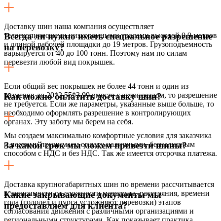
Доставку шин наша компания осуществляет
телескопическими низкорамными тралами высотой 0,9 метров
Всегда ли нужно иметь специальное разрешение
и длиной рабочей площадки до 19 метров. Грузоподъемность
на перевозку?
варьируется от 40 до 100 тонн. Поэтому нам по силам
перевезти любой вид покрышек.
Если общий вес покрышек не более 44 тонн и один из
размеров до 20*2,55*3,99 вместе с автопоездом, то разрешение
Как можно оплатить доставку шин?
не требуется. Если же параметры, указанные выше больше, то
необходимо оформлять разрешение в контролирующих
органах. Эту заботу мы берем на себя.
Мы создаем максимально комфортные условия для заказчика
и поэтому принимаем оплату наличными, безналичным
За какой срок мы можем привезти шины?
способом с НДС и без НДС. Так же имеется отсрочка платежа.
Доставка крупногабаритных шин по времени рассчитывается
в зависимости от сложности маршрута, расстояния, времени
Какие закрывающие документы мы
года (гололед и пурга усложняют перевозки) этапов
предоставляем для клиента?
согласования движения с различными организациями и
региональными структурами. Как показывает практика