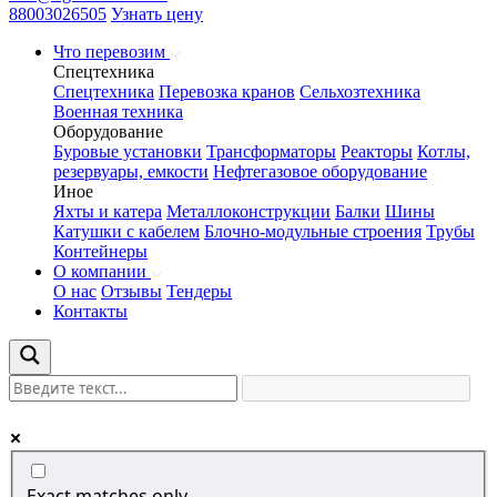
88003026505
Узнать цену
Что перевозим
Спецтехника
Спецтехника
Перевозка кранов
Сельхозтехника
Военная техника
Оборудование
Буровые установки
Трансформаторы
Реакторы
Котлы,
резервуары, емкости
Нефтегазовое оборудование
Иное
Яхты и катера
Металлоконструкции
Балки
Шины
Катушки с кабелем
Блочно-модульные строения
Трубы
Контейнеры
О компании
О нас
Отзывы
Тендеры
Контакты
Exact matches only