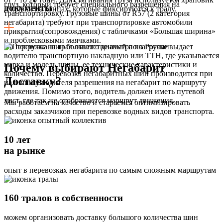
груз, который требует специального разрешения на
документы
и крюки на концах, которые фиксируются к тралу.
транспортировку. Грузовые шины от R57 (2 категория
негабарита) требуют при транспортировке автомобили
прикрытия(сопровождения) с табличками «Большая ширина»
и проблесковыми маячками.
На погрузке на трал ответственный по загрузке выдает
водителю транспортную накладную или ТТН, где указывается
марка и модель шины, ее технические характеристики и
Почему выбирают Негабарит
количество. Перевозка негабаритных шин производится при
Доставку?
наличии у водителя разрешения на негабарит по маршруту
движения. Помимо этого, водитель должен иметь путевой
лист, где так же отображается маршрут движения.
Мы работаем на качество и стараемся оптимизировать
расходы заказчиков при перевозке водных видов транспорта.
10 лет
на рынке
опыт в перевозках негабарита по самым сложным маршрутам
160 тралов в собственности
можем организовать доставку большого количества шин