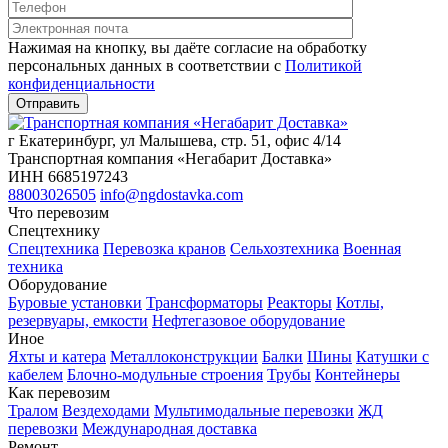
Нажимая на кнопку, вы даёте согласие на обработку
персональных данных в соответствии c
Политикой
конфиденциальности
г Екатеринбург, ул Малышева, стр. 51, офис 4/14
Транспортная компания «Негабарит Доставка»
ИНН 6685197243
88003026505
info@ngdostavka.com
Что перевозим
Спецтехнику
Спецтехника
Перевозка кранов
Сельхозтехника
Военная
техника
Оборудование
Буровые установки
Трансформаторы
Реакторы
Котлы,
резервуары, емкости
Нефтегазовое оборудование
Иное
Яхты и катера
Металлоконструкции
Балки
Шины
Катушки с
кабелем
Блочно-модульные строения
Трубы
Контейнеры
Как перевозим
Тралом
Вездеходами
Мультимодальные перевозки
ЖД
перевозки
Международная доставка
Ремонт