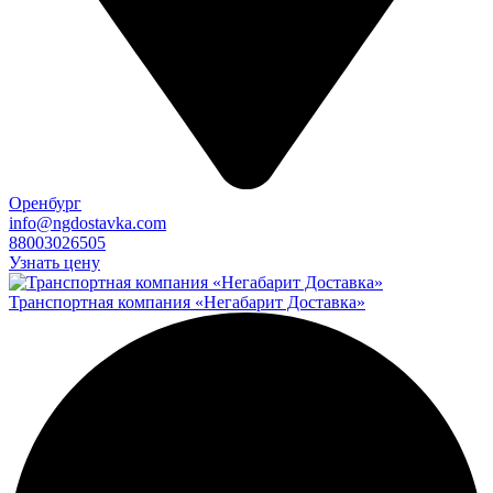
Оренбург
info@ngdostavka.com
88003026505
Узнать цену
Транспортная компания «Негабарит Доставка»