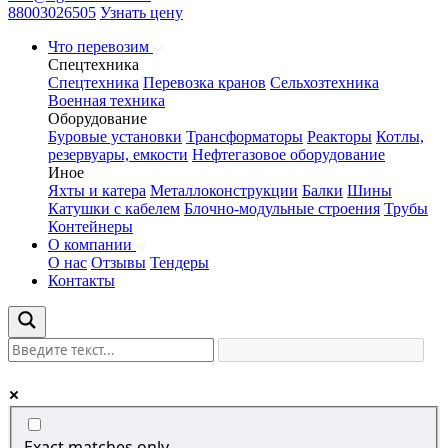
88003026505
Узнать цену
Что перевозим
Спецтехника
Спецтехника
Перевозка кранов
Сельхозтехника
Военная техника
Оборудование
Буровые установки
Трансформаторы
Реакторы
Котлы,
резервуары, емкости
Нефтегазовое оборудование
Иное
Яхты и катера
Металлоконструкции
Балки
Шины
Катушки с кабелем
Блочно-модульные строения
Трубы
Контейнеры
О компании
О нас
Отзывы
Тендеры
Контакты
Exact matches only