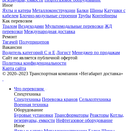
Иное
Яхты и катера
Металлоконструкции
Балки
Шины
Катушки с
кабелем
Блочно-модульные строения
Трубы
Контейнеры
Как перевозим
Тралом
Вездеходами
Мультимодальные перевозки
ЖД
перевозки
Международная доставка
Ремонт
Тягачей
Полуприцепов
Вакансии
Водитель категорий С и Е
Логист
Менеджер по продажам
Сайт не является публичной офертой
Политика конфиденциальности
Карта сайта
© 2020–2023 Транспортная компания «Негабарит доставка»
Что перевозим
Спецтехника
Спецтехника
Перевозка кранов
Сельхозтехника
Военная техника
Оборудование
Буровые установки
Трансформаторы
Реакторы
Котлы,
резервуары, емкости
Нефтегазовое оборудование
Иное
Яхты и катера
Металлоконструкции
Балки
Шины