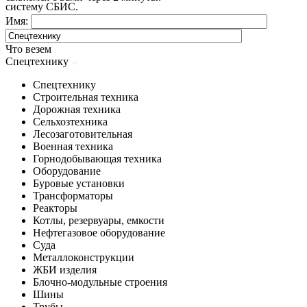
систему СБИС.
Имя:
Что везем
Спецтехнику
Спецтехнику
Строительная техника
Дорожная техника
Сельхозтехника
Лесозаготовительная
Военная техника
Горнодобывающая техника
Оборудование
Буровые установки
Трансформаторы
Реакторы
Котлы, резервуары, емкости
Нефтегазовое оборудование
Cуда
Металлоконструкции
ЖБИ изделия
Блочно-модульные строения
Шины
Трубы