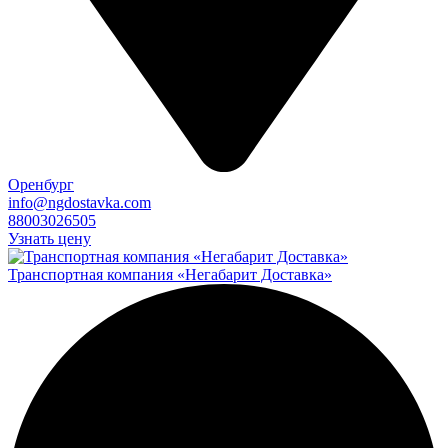
Оренбург
info@ngdostavka.com
88003026505
Узнать цену
Транспортная компания «Негабарит Доставка»