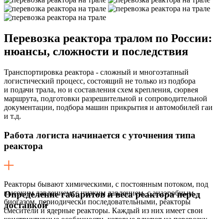
Перевозка реактора тралом по России:
нюансы, сложности и последствия
Транспортировка реактора - сложный и многоэтапный
логистический процесс, состоящий не только из подбора
и подачи трала, но и составления схем крепления, сюрвея
маршрута, подготовки разрешительной и сопроводительной
документации, подбора машин прикрытия и автомобилей гаи
и т.д.
Работа логиста начинается с уточнения типа
реактора
Реакторы бывают химическими, с постоянным потоком, под
высоким давлением, с низким давлением, с анаэробным
Определение габаритов и веса реактора перед
биогазом, периодически последовательными, реакторы
доставкой
смесители и ядерные реакторы. Каждый из них имеет свои