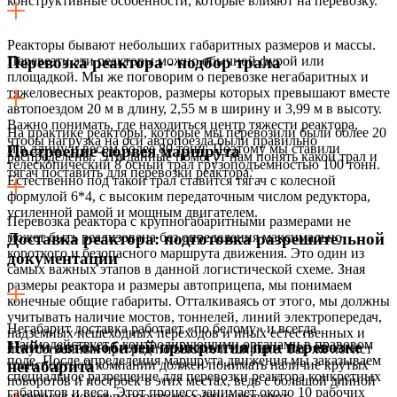
конструктивные особенности, которые влияют на перевозку.
Реакторы бывают небольших габаритных размеров и массы.
Перевезти эти реакторы можно обычной фурой или
Перевозка реактора - подбор трала
площадкой. Мы же поговорим о перевозке негабаритных и
тяжеловесных реакторов, размеры которых превышают вместе
автопоездом 20 м в длину, 2,55 м в ширину и 3,99 м в высоту.
Важно понимать, где находиться центр тяжести реактора,
На практике реакторы, которые мы перевозили были более 20
чтобы нагрузка на оси автопоезда были правильно
м в длину и весом более 80 тонн. Поэтому мы ставили
Построение сюрвея маршрута
распределены. Эти данные помогут нам понять какой трал и
телескопический 8 осный трал грузоподъемностью 100 тонн.
тягач поставить для перевозки реактора.
Естественно под такой трал ставится тягач с колесной
формулой 6*4, с высоким передаточным числом редуктора,
усиленной рамой и мощным двигателем.
Перевозка реактора с крупногабаритными размерами не
может быть реализована без определения максимально
Доставка реактора: подготовка разрешительной
короткого и безопасного маршрута движения. Это один из
документации
самых важных этапов в данной логистической схеме. Зная
размеры реактора и размеры автоприцепа, мы понимаем
конечные общие габариты. Отталкиваясь от этого, мы должны
учитывать наличие мостов, тоннелей, линий электропередач,
Негабарит доставка работает «по белому» и всегда
надземных пешеходных переходов и иных естественных и
взаимодействует с контролирующими органами в правовом
Найм автомобилей прикрытия при перевозке
искусственных преград по высоте и ширине. Так же логист
поле. После определения маршрута движения мы заказываем
транспортной компании должен понимать наличие крутых
негабарита
специальное разрешение для перевозки реактора конкретных
поворотов и построек в этих местах, ведь с большой длиной
габаритов и веса. Этот процесс занимает около 10 рабочих
автопоезд может попросту не зайти в поворот.