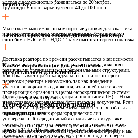
метров с возможностью раздвигаться до 20 метров.
перевозку?
Грузоподъемность варьируется от 40 до 100 тонн.
Мы создаем максимально комфортные условия для заказчика
и поэтому принимаем оплату наличными, безналичным
За какой срок мы можем доставить реактор?
способом с НДС и без НДС. Так же имеется отсрочка платежа.
Доставка реактора по времени рассчитывается в зависимости
от сложности маршрута, этапов согласования движения с
Какие закрывающие документы мы
различными организациями и региональными структурами.
предоставляем для клиента?
Как показывает практика идеально спланировать сроки
перевозки реактора невозможно, так как поведение
участников дорожного движения, излишней пытливости
проверяющих органов и в целом бюрократической системы
После транспортировки реактора и подписания ТН(ТТН) мы
зачастую тормозит перевозку.
предоставляем закрывающие бухгалтерские документы. Если
Перевозка реактора нашим
вы ИП, то мы предоставляем Акты выполненных работ и акт
транспортом
сверки, для остальных форм юридических лиц –
универсальный передаточный акт или счет фактура, акт
сверки. Естественно отправляем все оригиналы по почте
Чтобы заказать трал для транспортировки реактора вам не
вместе с ТТН(ТН), договором и счетом. Так же можем
нужно делать много действий, просто заполните форму и мы
подписать все документы по электронной подписи через
свяжемся с вами через 2 минуты.