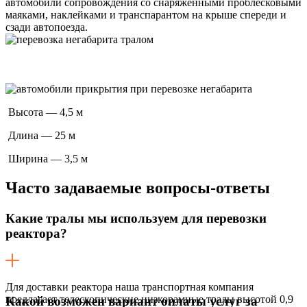
автомобили сопровождения со снаряженными проблесковыми
маяками, наклейками и транспарантом на крыше спереди и
сзади автопоезда.
Высота — 4,5 м
Длина — 25 м
Ширина — 3,5 м
Часто задаваемые
вопросы-ответы
Какие тралы мы используем для перевозки
реактора?
Для доставки реактора наша транспортная компания
предлагает телескопические низкорамные тралы высотой 0,9
Какой возможен вариант оплаты услуг за