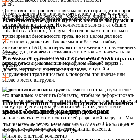
дней.
Отсутствие построения сюрвея маршрута приводит к порче
Помимо разрешительной документации на всем маршруте
или уничтожению реактора – снос моста, линий ЛЭБ и др.
перевозки реактора транспорт должны сопровождать
Наличие подъездных путей к местам загрузки и
автомобили прикрытия. Их количество зависит от общих
выгрузки реактора
габаритов автопоезда и груза. Это очень важно не только с
точки зрения безопасности груза, но и в целом для всех
участников движения. Так же мы прибегаем к найму
автомобилей ГАИ, для перекрытия движения в определенных
Мы всегда уточняем о возможности не только подъехать на
местах.
площадку для загрузки и выгрузки, но и возможности
Расчет и создание схемы крепления реактора на
развернуться с уже имеющимся грузом. Так же важно
Отсутствие автомобилей прикрытия приводит к ДТП на
трале
понимать сможет ли максимально раздвинутый и
дороге, жертвам и уничтожению груза.
загруженный трал вписаться в повороты при выезде или
заезде в место выгрузки.
Недостаточно просто загрузить реактор на трал, нужно еще
его правильно закрепить (обвязать), чтобы не деформировать
стяжными материалами. Наш инженер делает точных расчет и
Почему наша транспортная кампания
схему крепления груза для водителя. Определяет точки
имеет большой кредит доверия
крепления, какие фиксирующие приспособления
использовать с учетом показателей разрывной нагрузки. Мы
используем грузовые и тяговые цепи 10-ки и 13-ки , талрепы
Мы перевозим негабарит коммерческих и гос.организаций,
и стяжные ленты имеющие сертификаты качества.
которые остаются с нами навсегда.
Отсутствие правильного расчета, подбора средств крепления