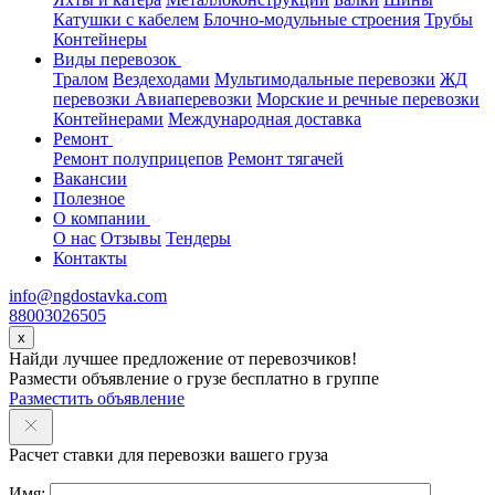
Катушки с кабелем
Блочно-модульные строения
Трубы
Контейнеры
Виды перевозок
Тралом
Вездеходами
Мультимодальные перевозки
ЖД
перевозки
Авиаперевозки
Морские и речные перевозки
Контейнерами
Международная доставка
Ремонт
Ремонт полуприцепов
Ремонт тягачей
Вакансии
Полезное
О компании
О нас
Отзывы
Тендеры
Контакты
info@ngdostavka.com
88003026505
x
Найди лучшее предложение от перевозчиков!
Размести объявление о грузе бесплатно в группе
Разместить объявление
Расчет ставки для перевозки вашего груза
Имя: