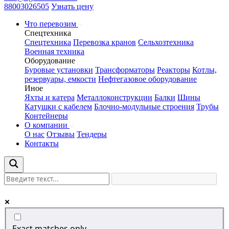
88003026505
Узнать цену
Что перевозим
Спецтехника
Спецтехника
Перевозка кранов
Сельхозтехника
Военная техника
Оборудование
Буровые установки
Трансформаторы
Реакторы
Котлы,
резервуары, емкости
Нефтегазовое оборудование
Иное
Яхты и катера
Металлоконструкции
Балки
Шины
Катушки с кабелем
Блочно-модульные строения
Трубы
Контейнеры
О компании
О нас
Отзывы
Тендеры
Контакты
Exact matches only