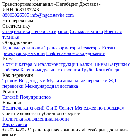
Транспортная компания «Негабарит Доставка»
ИНН 6685197243
88003026505
info@ngdostavka.com
Что перевозим
Спецтехнику
Спецтехника
Перевозка кранов
Сельхозтехника
Военная
техника
Оборудование
Буровые установки
Трансформаторы
Реакторы
Котлы,
резервуары, емкости
Нефтегазовое оборудование
Иное
Яхты и катера
Металлоконструкции
Балки
Шины
Катушки с
кабелем
Блочно-модульные строения
Трубы
Контейнеры
Как перевозим
Тралом
Вездеходами
Мультимодальные перевозки
ЖД
перевозки
Международная доставка
Ремонт
Тягачей
Полуприцепов
Вакансии
Водитель категорий С и Е
Логист
Менеджер по продажам
Сайт не является публичной офертой
Политика конфиденциальности
Карта сайта
© 2020–2023 Транспортная компания «Негабарит доставка»