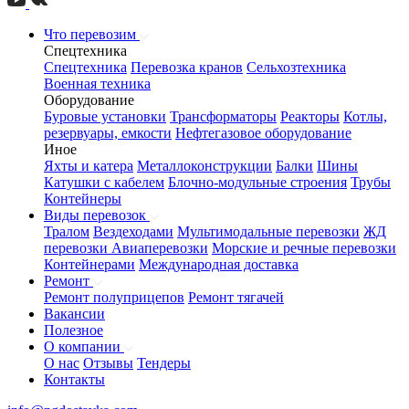
Что перевозим
Спецтехника
Спецтехника
Перевозка кранов
Сельхозтехника
Военная техника
Оборудование
Буровые установки
Трансформаторы
Реакторы
Котлы,
резервуары, емкости
Нефтегазовое оборудование
Иное
Яхты и катера
Металлоконструкции
Балки
Шины
Катушки с кабелем
Блочно-модульные строения
Трубы
Контейнеры
Виды перевозок
Тралом
Вездеходами
Мультимодальные перевозки
ЖД
перевозки
Авиаперевозки
Морские и речные перевозки
Контейнерами
Международная доставка
Ремонт
Ремонт полуприцепов
Ремонт тягачей
Вакансии
Полезное
О компании
О нас
Отзывы
Тендеры
Контакты