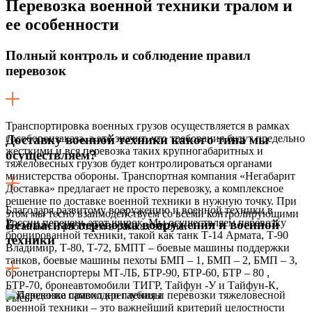
Перевозка военной техники тралом
и
ее особенности
Полный контроль и соблюдение правил
перевозок
Транспортировка военных грузов осуществляется в рамках
гособоронзаказа, а это значит, что требования будут предельно
Доставку военной техники какого типа мы
жесткими и вся перевозка таких крупногабаритных и
осуществляем?
тяжеловесных грузов будет контролироваться органами
министерства обороны. Транспортная компания «Негабарит
Доставка» предлагает не просто перевозку, а комплексное
решение по доставке военной техники в нужную точку. При
Благодаря развитому вооружению и военной техники в
этом мы тесно взаимодействуем со всеми контролирующими
России перечень этот широк. Мы осуществляем перевозку
Безопасная перевозка вооружения и военной
органами и работаем в рамках закона.
бронированной техники, такой как танк Т-14 Армата, Т-90
техники
Владимир, Т-80, Т-72, БМПТ – боевые машины поддержки
танков, боевые машины пехоты БМП – 1, БМП – 2, БМП – 3,
бронетранспортеры МТ-ЛБ, БТР-90, БТР-60, БТР – 80 ,
БТР-70, бронеавтомобили ТИГР, Тайфун -У и Тайфун-К,
Соблюдение правил крепления и перевозки тяжеловесной
Рысь.
военной техники – это важнейший критерий целостности