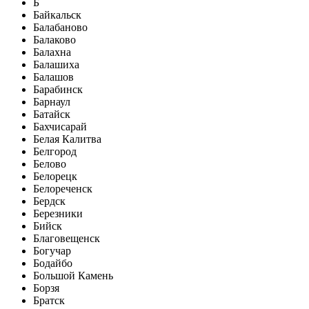
Б
Байкальск
Балабаново
Балаково
Балахна
Балашиха
Балашов
Барабинск
Барнаул
Батайск
Бахчисарай
Белая Калитва
Белгород
Белово
Белорецк
Белореченск
Бердск
Березники
Бийск
Благовещенск
Богучар
Бодайбо
Большой Камень
Борзя
Братск