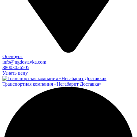
Оренбург
info@ngdostavka.com
88003026505
Узнать цену
Транспортная компания «Негабарит Доставка»