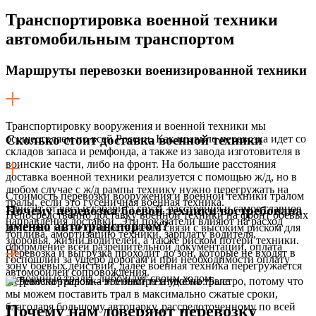
Транспортировка военной техники
автомобильным транспортом
Маршруты перевозки военизированной техники
Транспортировку вооружения и военной техники мы
осуществляем по всей России. Как правило перевозка идет со
Сколько стоит доставка военной техники
складов запаса и ремфонда, а также из завода изготовителя в
воинские части, либо на фронт. На большие расстояния
доставка военной техники реализуется с помощью ж/д, но в
любом случае с ж/д рампы технику нужно перегружать на
Стоимость перевозки вооружения и военной техники тралом
тралы, если это гусеничная военная техника.
зависит от веса и габарита груза, расстояния и самое главное
Почему перевозка боевой техники востребована
Непосредственно доставку военной техники на фронт боевых
направления доставки. Эти показатели влияют на расход
именно автотранспортом?
действий мы не осуществляем в связи с высоким риском для
топлива, амортизацию техники, зарплату водителя,
здоровья, жизни водителей, а также риском потери техники.
оформление всей разрешительной документации, оплата
Перевозка и выгрузка проходит до зон, которые не входят в
госпошлин за ущерб дорогам и при необходимости оплату
зону боевых действий, далее военная техника перегружается
автомобилей сопровождения.
на военные тралы, либо идут своим ходом.
Перевозка тралом – это быстро и удобно. Быстро, потому что
мы можем поставить трал в максимально сжатые сроки,
благодаря большому автопарку, рассредоточенному по всей
Почему нам доверяют перевозку