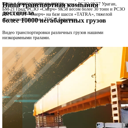
груза и безопасности на дороге.
Наша транспортная компания
Так же нами осуществляется доставка РСЗО 9К57 Ураган,
БМ-21 Град, РСЗО «Смерч» 9К58 весом более 30 тонн и РСЗО
доставила
БМ 9А52-2Т «Смерч» на базе шасси «TATRA», тяжелой
более 10000 негабаритных грузов
огнеметной системы ТОС-1 Буратино.
Видео транспортировки различных грузов нашими
низкорамными тралами.