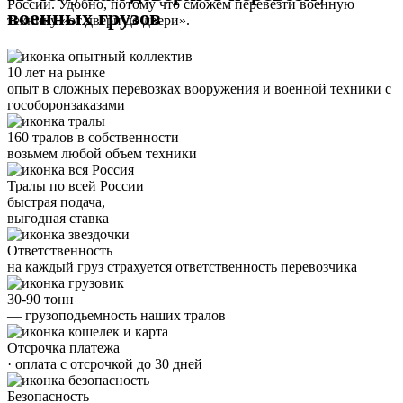
России. Удобно, потому что сможем перевезти военную
военных грузов
технику «от двери до двери».
10 лет на рынке
опыт в сложных перевозках вооружения и военной техники с
гособоронзаказами
160 тралов в собственности
возьмем любой объем техники
Тралы по всей России
быстрая подача,
выгодная ставка
Ответственность
на каждый груз страхуется ответственность перевозчика
30-90 тонн
— грузоподьемность наших тралов
Отсрочка платежа
· оплата с отсрочкой до 30 дней
Безопасность