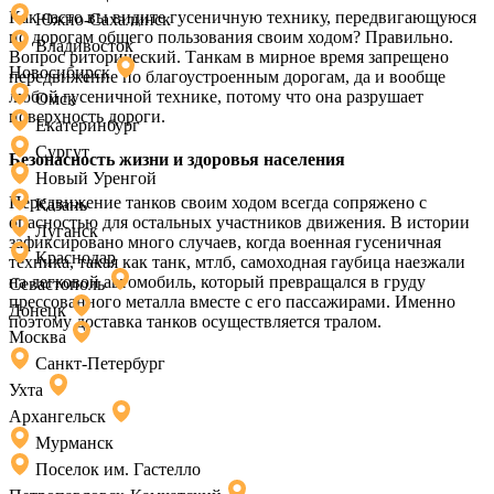
Как часто вы видите гусеничную технику, передвигающуюся
Южно-Сахалинск
по дорогам общего пользования своим ходом? Правильно.
Владивосток
Вопрос риторический. Танкам в мирное время запрещено
Новосибирск
передвижение по благоустроенным дорогам, да и вообще
любой гусеничной технике, потому что она разрушает
Омск
поверхность дороги.
Екатеринбург
Сургут
Безопасность жизни и здоровья населения
Новый Уренгой
Передвижение танков своим ходом всегда сопряжено с
Казань
опасностью для остальных участников движения. В истории
Луганск
зафиксировано много случаев, когда военная гусеничная
Краснодар
техника, такая как танк, мтлб, самоходная гаубица наезжали
на легковой автомобиль, который превращался в груду
Севастополь
прессованного металла вместе с его пассажирами. Именно
Донецк
поэтому доставка танков осуществляется тралом.
Москва
Санкт-Петербург
Ухта
Архангельск
Мурманск
Поселок им. Гастелло