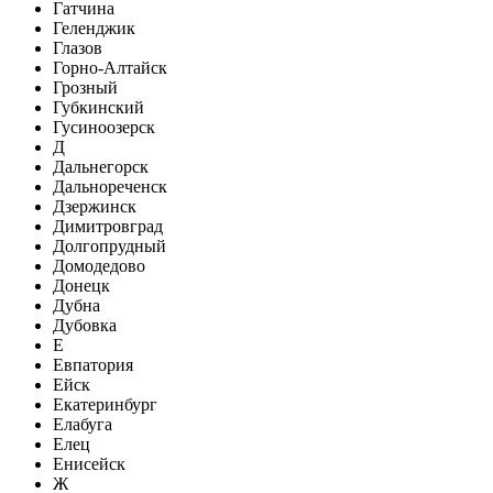
Гатчина
Геленджик
Глазов
Горно-Алтайск
Грозный
Губкинский
Гусиноозерск
Д
Дальнегорск
Дальнореченск
Дзержинск
Димитровград
Долгопрудный
Домодедово
Донецк
Дубна
Дубовка
Е
Евпатория
Ейск
Екатеринбург
Елабуга
Елец
Енисейск
Ж