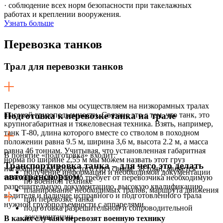
· соблюдение всех норм безопасности при такелажных
работах и креплении вооружения.
Узнать больше
Перевозка
танков
Трал для перевозки танков
Перевозку танков мы осуществляем на низкорамных тралах
высокой грузоподьемности. Связано это с тем, что танк, это
Подготовка к перевозке танка на трале
крупногабаритная и тяжеловесная техника. Взять, например,
танк Т-80, длина которого вместе со стволом в походном
положении равна 9.5 м, ширина 3,6 м, высота 2.2 м, а масса
равна 46 тоннам. Учитывая, что установленная габаритная
В понятие «подготовка» входит:
норма по ширине 2,55 м мы можем назвать этот груз
Транспортировка танка – для чего это делать
негабаритным. Более того груз свыше 38 тонн, является
получение информации и необходимой документации
автотранспортом
тяжеловесным. Все это требует от перевозчика необходимую
по военной технике
разрешительную документацию, высокую квалификацию
планирование необходимых тралов, маршрута движения
водителя и наличие исправного и подготовленного трала
при перевозке танка
нужной грузоподъемности с аппарелями.
подготовка разрешительной и сопроводительной
документации
В каких случаях перевозят военную технику