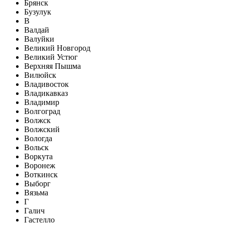
Брянск
Бузулук
В
Валдай
Валуйки
Великий Новгород
Великий Устюг
Верхняя Пышма
Вилюйск
Владивосток
Владикавказ
Владимир
Волгоград
Волжск
Волжский
Вологда
Вольск
Воркута
Воронеж
Воткинск
Выборг
Вязьма
Г
Галич
Гастелло