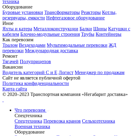
техника
Оборудование
Буровые установки
Трансформаторы
Реакторы
Котлы,
резервуары, емкости
Нефтегазовое оборудование
Иное
Яхты и катера
Металлоконструкции
Балки
Шины
Катушки с
кабелем
Блочно-модульные строения
Трубы
Контейнеры
Как перевозим
Тралом
Вездеходами
Мультимодальные перевозки
ЖД
перевозки
Международная доставка
Ремонт
Тягачей
Полуприцепов
Вакансии
Водитель категорий С и Е
Логист
Менеджер по продажам
Сайт не является публичной офертой
Политика конфиденциальности
Карта сайта
© 2020–2023 Транспортная компания «Негабарит доставка»
Что перевозим
Спецтехника
Спецтехника
Перевозка кранов
Сельхозтехника
Военная техника
Оборудование