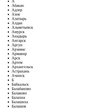
А
Абакан
Адлер
Азов
Алатырь
Алдан
Альметьевск
Амурск
Анадырь
Ангарск
Аргун
Арзамас
Армавир
Арск
Артем
Архангельск
Астрахань
Ачинск
Б
Байкальск
Балабаново
Балаково
Балахна
Балашиха
Балашов