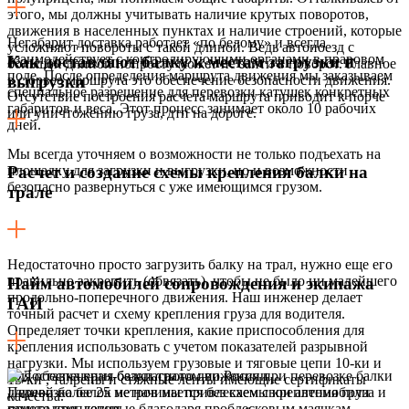
этого, мы должны учитывать наличие крутых поворотов,
движения в населенных пунктах и наличие строений, которые
Негабарит доставка работает «по белому» и всегда
усложняют повороты с такой длиной. Ведь автопоезд с
взаимодействует с контролирующими органами в правовом
Как доставляют балку к местам загрузки и
большой длиной попросту может не зайти в поворот. Главное
поле. После определения маршрута движения мы заказываем
в сюрвее маршрута это обеспечение безопасности движения.
выгрузки
специальное разрешение для перевозки катушек конкретных
Отсутствие построения расчета маршрута приводит к порче
габаритов и веса. Этот процесс занимает около 10 рабочих
или уничтожению груза, дтп на дороге.
дней.
Мы всегда уточняем о возможности не только подъехать на
площадку для загрузки и выгрузки, но и возможности
Расчет и создание схемы крепления балки на
безопасно развернуться с уже имеющимся грузом.
трале
Недостаточно просто загрузить балку на трал, нужно еще его
правильно закрепить (обвязать), чтобы не было ни малейшего
Найм автомобилей сопровождения и экипажа
продольно-поперечного движения. Наш инженер делает
ГАИ
точный расчет и схему крепления груза для водителя.
Определяет точки крепления, какие приспособления для
крепления использовать с учетом показателей разрывной
нагрузки. Мы используем грузовые и тяговые цепи 10-ки и
Для обеспечения безопасного движения при перевозке балки
13-ки , талрепы и стяжные ленты имеющие сертификаты
длиной более 25 метров мы привлекаем свои автомобили
Перевозка балок не начинается без схемы крепления груза и
качества.
прикрытия, которые благодаря проблесковым маячкам,
самого крепления