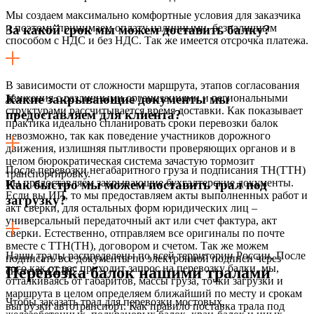
Мы создаем максимально комфортные условия для заказчика
и поэтому принимаем оплату наличными, безналичным
За какой срок мы можем доставить балку?
способом с НДС и без НДС. Так же имеется отсрочка платежа.
В зависимости от сложности маршрута, этапов согласования
движения с различными организациями и региональными
Какие закрывающие документы мы
структурами рассчитывается время доставки. Как показывает
предоставляем для клиента?
практика идеально спланировать сроки перевозки балок
невозможно, так как поведение участников дорожного
движения, излишняя пытливости проверяющих органов и в
целом бюрократическая система зачастую тормозит
После перевозки негабаритного груза и подписания ТН(ТТН)
транспортировку.
мы предоставляем закрывающие бухгалтерские документы.
Как быстро мы можем поставить трал под
Если вы ИП, то мы предоставляем акты выполненных работ и
загрузку?
акт сверки, для остальных форм юридических лиц –
универсальный передаточный акт или счет фактура, акт
сверки. Естественно, отправляем все оригиналы по почте
вместе с ТТН(ТН), договором и счетом. Так же можем
Наши тралы распределены по всей территории России. После
подписать все документы по электронной подписи через
того как от вас приходит запрос на перевозку балки, мы,
Перевозка балок нашими тралами
систему СБИС.
отталкиваясь от габаритов, массы груза, точки загрузки и
маршрута в целом определяем ближайший по месту и срокам
Чтобы заказать трал для перевозки мостовых,
выгрузки автотранспорт. Как правило поставка трала под