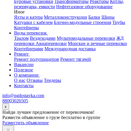
Буровые установки
Трансформаторы
Реакторы
Котлы,
резервуары, емкости
Нефтегазовое оборудование
Иное
Яхты и катера
Металлоконструкции
Балки
Шины
Катушки с кабелем
Блочно-модульные строения
Трубы
Контейнеры
Виды перевозок
Тралом
Вездеходами
Мультимодальные перевозки
ЖД
перевозки
Авиаперевозки
Морские и речные перевозки
Контейнерами
Международная доставка
Ремонт
Ремонт полуприцепов
Ремонт тягачей
Вакансии
Полезное
О компании
О нас
Отзывы
Тендеры
Контакты
info@ngdostavka.com
88003026505
x
Найди лучшее предложение от перевозчиков!
Размести объявление о грузе бесплатно в группе
Разместить объявление