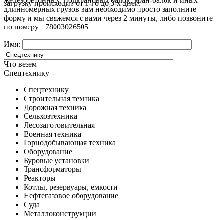
железобетонных, подкрановых балок, кран-балок и иных
загрузку происходит от 1-го до 3-х дней.
длинномерных грузов вам необходимо просто заполните
форму и мы свяжемся с вами через 2 минуты, либо позвоните
по номеру
+78003026505
Имя:
Что везем
Спецтехнику
Спецтехнику
Строительная техника
Дорожная техника
Сельхозтехника
Лесозаготовительная
Военная техника
Горнодобывающая техника
Оборудование
Буровые установки
Трансформаторы
Реакторы
Котлы, резервуары, емкости
Нефтегазовое оборудование
Cуда
Металлоконструкции