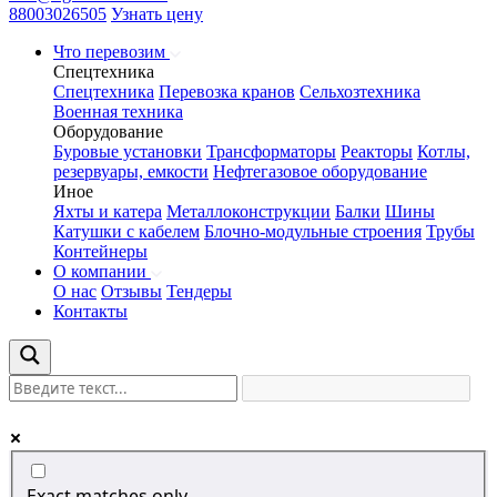
88003026505
Узнать цену
Что перевозим
Спецтехника
Спецтехника
Перевозка кранов
Сельхозтехника
Военная техника
Оборудование
Буровые установки
Трансформаторы
Реакторы
Котлы,
резервуары, емкости
Нефтегазовое оборудование
Иное
Яхты и катера
Металлоконструкции
Балки
Шины
Катушки с кабелем
Блочно-модульные строения
Трубы
Контейнеры
О компании
О нас
Отзывы
Тендеры
Контакты
Exact matches only