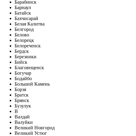
Барабинск
Барнаул
Батайск
Бахчисарай
Белая Калитва
Белгород
Белово
Белорецк
Белореченск
Бердск
Березники
Бийск
Благовещенск
Богучар
Бодайбо
Большой Камень
Борзя
Братск
Брянск
Бузулук
В
Валдай
Валуйки
Великий Новгород
Великий Устюг