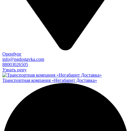
Оренбург
info@ngdostavka.com
88003026505
Узнать цену
Транспортная компания «Негабарит Доставка»