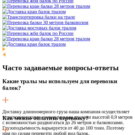
Часто задаваемые
вопросы-ответы
Какие тралы мы используем для перевозки
балок?
Доставку длинномерного груза наша компания осуществляет
телескопическими низкорамными тралами высотой 0,9 метров
Как можно оплатить перевозку?
с возможностью раздвигаться до 26 метров и балковозами.
Грузоподъемность варьируется от 40 до 100 тонн. Поэтому
нам по силам перевезти любой вид балок.