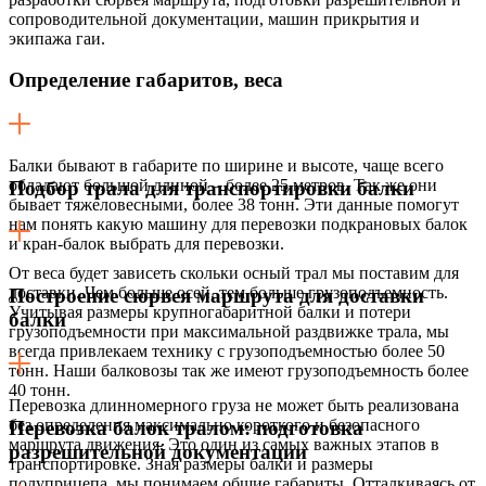
сопроводительной документации, машин прикрытия и
экипажа гаи.
Определение габаритов, веса
Балки бывают в габарите по ширине и высоте, чаще всего
обладают большой длиной – более 25 метров. Так же они
Подбор трала для транспортировки балки
бывает тяжеловесными, более 38 тонн. Эти данные помогут
нам понять какую машину для перевозки подкрановых балок
и кран-балок выбрать для перевозки.
От веса будет зависеть скольки осный трал мы поставим для
доставки. Чем больше осей, тем больше грузоподъемность.
Построение сюрвея маршрута для доставки
Учитывая размеры крупногабаритной балки и потери
балки
грузоподъемности при максимальной раздвижке трала, мы
всегда привлекаем технику с грузоподъемностью более 50
тонн. Наши балковозы так же имеют грузоподъемность более
40 тонн.
Перевозка длинномерного груза не может быть реализована
без определения максимально короткого и безопасного
Перевозка балок тралом: подготовка
маршрута движения. Это один из самых важных этапов в
разрешительной документации
транспортировке. Зная размеры балки и размеры
полуприцепа, мы понимаем общие габариты. Отталкиваясь от