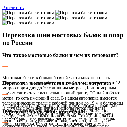
Рассчитать
Перевозка шин
мостовых балок и опор
по России
Что такое мостовые балки и чем их перевозят?
Мостовые балки в большей своей части можно назвать
длинномерными грузами, так как длина их начинается от 12
Перевозка железобетонных балок: загрузка
метров и доходит до 30 с лишним метров. Длинномерным
грузом считается груз превышающий длину ТС на 2 и более
метра, то есть имеющий свес. В нашем автопарке имеются
телескопические тралы с рабочей длиной до 19 м и балковозы.
Загрузка жби балок на трал происходит верхом с помощью
В случаях с большей длиной используются прицепы
кранов. Плюсом доставки балки является равномерное
Перевозка балок жби: крепление
роспуски. Мы перевозили балки длиной 25 метров. Как?-
распределение нагрузки по всем осям. Если длина балки
скажете вы. Не забываем у нас есть гусек длиной 4 метра,
превышает длину рабочей площадки трала, то загрузку
плюс раздвижка 19 метров и допустимый свес 2 метра.
осуществляют на гусек, а второй конец укладывают на