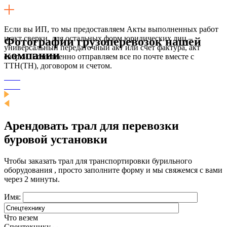
Если вы ИП, то мы предоставляем Акты выполненных работ
и акт сверки, для остальных форм юридических лиц –
Фотографии грузоперевозок нашей
универсальный передаточный акт или счет фактура, акт
компании
сверки. Естественно отправляем все по почте вместе с
ТТН(ТН), договором и счетом.
Арендовать трал для перевозки
буровой установки
Чтобы заказать трал для транспортировки бурильного
оборудования , просто заполните форму и мы свяжемся с вами
через 2 минуты.
Имя:
Что везем
Спецтехнику