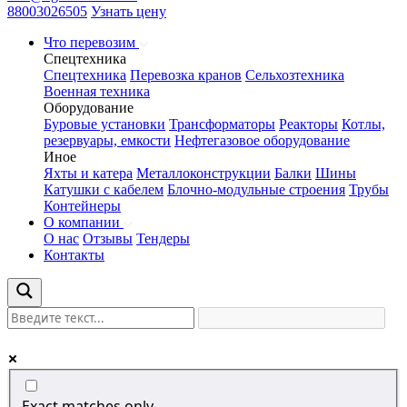
88003026505
Узнать цену
Что перевозим
Спецтехника
Спецтехника
Перевозка кранов
Сельхозтехника
Военная техника
Оборудование
Буровые установки
Трансформаторы
Реакторы
Котлы,
резервуары, емкости
Нефтегазовое оборудование
Иное
Яхты и катера
Металлоконструкции
Балки
Шины
Катушки с кабелем
Блочно-модульные строения
Трубы
Контейнеры
О компании
О нас
Отзывы
Тендеры
Контакты
Exact matches only