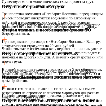
Существует много мошеннических схем воровства груза
знают которые лишь опытные логисты.
Отсутствие страхования груза
Транспортная компания «Негабарит Доставка» перед каждым
рейсом проводит инструктаж водителей по алгоритму их
действий и мошеннических схем. Отдел безопасности
ДТП на дороге приводит к повреждению или уничтожению
проверяет всех вакантов-водителей при приеме на работу.
ценного груза и долгим Судебный процессам, порой
Старая техника и несоблюдение сроков ТО
безрезультатным.
При подписании договора с «Негабарит Доставка» Ваш груз
автоматически страхуется на 20 млн. рублей.
Чтобы «выжать» из техники все , перевозчики используют ее
более 10 лет с минимальными вложениями,, что приводит к
Отсутствие разрешения на перевозку
поломкам на дорогах или дтп. А значит к срыву доставки или
порче груза.
В нашей компании техника с возрастом от 5 лет обновляется,
Перевозка по-черному «на авось» приводит к Штрафам и
остальная проходит своевременно ТО в собственном СТО и
постановке ТС на штрафстоянку вместе с грузом. Итог срыв
Низкая квалификация и дисциплина водителей
аккредитованных сервисах.
даты прибытия.
В связи с тем, что наши авто не стоят на месте, мы имеем
разрешения на огромное количество маршрутов для разных
Не соблюдение скоростного режима, режимов отдыха,
видов и категорий грузов.
контроля за состоянием ТС приводит к авариям , съездам с
Отсутствие подготовки водителей по креплению
трассы , поломкам или повреждению груза в дороге.
негабаритных грузов, проверке состояния цепей