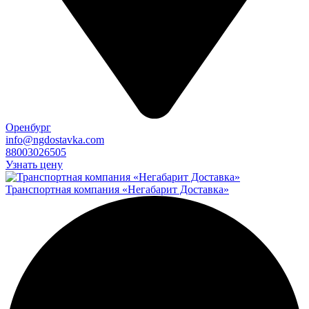
Оренбург
info@ngdostavka.com
88003026505
Узнать цену
Транспортная компания «Негабарит Доставка»