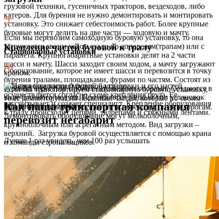
грузовой техники, гусеничных тракторов, вездеходов, либо
катеров. Для бурения не нужно демонтировать и монтировать
установку. Это снижает себестоимость работ. Более крупные
буровые могут делить на две части — ходовую и мачту.
Если мы перевозим самоходную буровую установку, то она
загружается своим ходом сзади по аппарелям(трапам) или с
Крепление частей буровой к тралу
Стационарные установки
парапета. Крупногабаритные установки делят на 2 части
шасси и мачту. Шасси заходит своим ходом, а мачту загружают
Оборудование, которое не имеет шасси и перевозится в точку
краном.
бурения тралами, площадками, фурами по частям. Состоят из
Обвязка (крепление) буровой установки и его частей
буровых агрегатов с дополнительными опорами. Создаются в
Если мы транспортируем стационарную буровую установку,
осуществляется согласно схеме крепления груза. Ее
виде блочного модуля. Применяется данный тип установок
то ее демонтируют на несколько частей, которые по своим
рассчитывает и создает специалист. Крепление оборудования
Как наша транспортная компания
при нефте и газодобыче.
габаритам позволяют осуществить перевозку по автодорогам.
к тралу происходит цепями, талрепами и стяжными лентами.
Демонтировать оборудование могут мелкоблочным,
перевозит негабарит
крупноблочным или агрегатным методом. Вид загрузки –
верхний. Загрузка буровой осуществляется с помощью крана
Лучше 1 раз увидеть, чем 100 раз услышать
и команды стропальщиков.
Части буровой должны быть равномерно распределены на
трале при загрузке, так чтобы нагрузка на оси трала и тягача
были одинаковыми. В противном случае это черевато
поломкой трала.