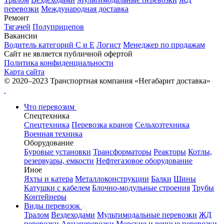
перевозки
Международная доставка
Ремонт
Тягачей
Полуприцепов
Вакансии
Водитель категорий С и Е
Логист
Менеджер по продажам
Сайт не является публичной офертой
Политика конфиденциальности
Карта сайта
© 2020–2023 Транспортная компания «Негабарит доставка»
Что перевозим
Спецтехника
Спецтехника
Перевозка кранов
Сельхозтехника
Военная техника
Оборудование
Буровые установки
Трансформаторы
Реакторы
Котлы,
резервуары, емкости
Нефтегазовое оборудование
Иное
Яхты и катера
Металлоконструкции
Балки
Шины
Катушки с кабелем
Блочно-модульные строения
Трубы
Контейнеры
Виды перевозок
Тралом
Вездеходами
Мультимодальные перевозки
ЖД
перевозки
Авиаперевозки
Морские и речные перевозки