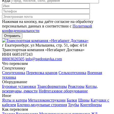
Куда
Нажимая на кнопку, вы даёте согласие на обработку
персональных данных в соответствии c
Политикой
конфиденциальности
г Екатеринбург, ул Малышева, стр. 51, офис 4/14
Транспортная компания «Негабарит Доставка»
ИНН 6685197243
88003026505
info@ngdostavka.com
Что перевозим
Спецтехнику
Спецтехника
Перевозка кранов
Сельхозтехника
Военная
техника
Оборудование
Буровые установки
Трансформаторы
Реакторы
Котлы,
резервуары, емкости
Нефтегазовое оборудование
Иное
Яхты и катера
Металлоконструкции
Балки
Шины
Катушки с
кабелем
Блочно-модульные строения
Трубы
Контейнеры
Как перевозим
Тралом
Вездеходами
Мультимодальные перевозки
ЖД