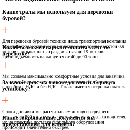
Какие тралы мы используем для перевозки
буровой?
Для перевозки буровой техники наша транспортная компания
предлагает телескопические низкорамные тралы высотой 0,9
Какой возможен вариант оплаты услуг по
метров с возможностью раздвигаться до 19 метров.
перевозке?
Грузоподъемность варьируется от 40 до 90 тонн.
Мы создаем максимально комфортные условия для заказчика
и поэтому принимаем оплату наличными, безналичным
За какой срок мы можем доставить буровую
способом с НДС и без НДС. Так же имеется отсрочка платежа.
установку?
Сроки доставки мы рассчитываем исходя из среднего
показателя 500 км в сутки с учетом времени отдыха водителя,
Какие закрывающие документы мы
но на практике доставка бурильного оборудования
предоставляем для клиента?
происходит значительно быстрее.