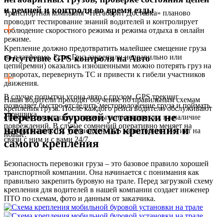
и ремней и контроля во время езды
Транспортная компания «Негабарит Доставка» планово
проводит тестирование знаний водителей и контролирует
соблюдение скоростного режима и режима отдыха в онлайн
режиме.
Крепление должно предотвратить малейшее смещение груза
на платформе. Если Груз закрепили неправильно или
Отсутствие GPS контроля на Авто
цепи(ремни) оказались изношенными можно потерять груз на
поворотах, перевернуть ТС и привести к гибели участников
движения.
В случае попытки угона авто с грузом, GPS трекинг
Наши водители проходят обучение по правильным схемам
позволяет быстро отследить местоположение груза и поймать
крепления груза. После каждого рейса водители обслуживают
угонщика.
Перевозка буровой установки не
стяжные ремни, цепи, талрепы и проверяют их на наличие
повреждений. В случае сомнений оперативно меняет на
начинается без схемы крепления и
На всех наших ТС установлен GPS мониторинг. Логист на
новые.
связи с ним и с вами 24/7.
самого крепления
Безопасность перевозки груза – это базовое правило хорошей
транспортной компании. Она начинается с понимания как
правильно закрепить буровую на трале. Перед загрузкой схему
крепления для водителей в нашей компании создает инженер
ПТО по схемам, фото и данным от заказчика.