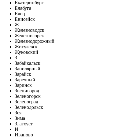
Екатеринбург
Елабуга
Елец
Енисейск
Ж
Железноводск
Железногорск
Железнодорожный
Жигулевск
Жуковский
З
Забайкальск
Заполярный
Зарайск
Заречный
Заринск
Звенигород
Зеленогорск
Зеленоград
Зеленодольск
Зея
Зима
Златоуст
И
Иваново