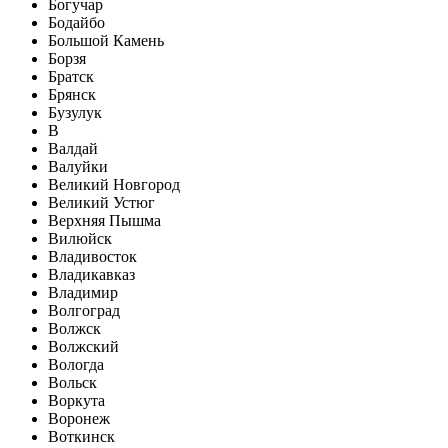
Богучар
Бодайбо
Большой Камень
Борзя
Братск
Брянск
Бузулук
В
Валдай
Валуйки
Великий Новгород
Великий Устюг
Верхняя Пышма
Вилюйск
Владивосток
Владикавказ
Владимир
Волгоград
Волжск
Волжский
Вологда
Вольск
Воркута
Воронеж
Воткинск