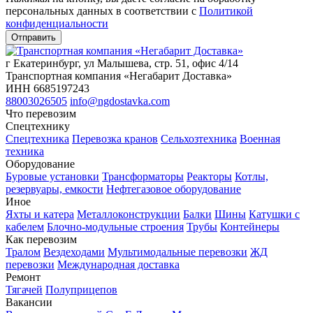
персональных данных в соответствии c
Политикой
конфиденциальности
г Екатеринбург, ул Малышева, стр. 51, офис 4/14
Транспортная компания «Негабарит Доставка»
ИНН 6685197243
88003026505
info@ngdostavka.com
Что перевозим
Спецтехнику
Спецтехника
Перевозка кранов
Сельхозтехника
Военная
техника
Оборудование
Буровые установки
Трансформаторы
Реакторы
Котлы,
резервуары, емкости
Нефтегазовое оборудование
Иное
Яхты и катера
Металлоконструкции
Балки
Шины
Катушки с
кабелем
Блочно-модульные строения
Трубы
Контейнеры
Как перевозим
Тралом
Вездеходами
Мультимодальные перевозки
ЖД
перевозки
Международная доставка
Ремонт
Тягачей
Полуприцепов
Вакансии