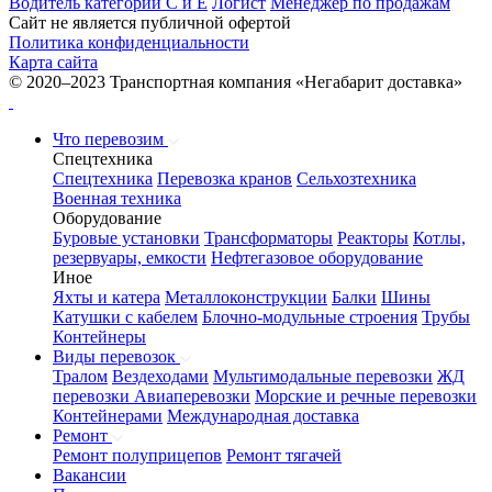
Водитель категорий С и Е
Логист
Менеджер по продажам
Сайт не является публичной офертой
Политика конфиденциальности
Карта сайта
© 2020–2023 Транспортная компания «Негабарит доставка»
Что перевозим
Спецтехника
Спецтехника
Перевозка кранов
Сельхозтехника
Военная техника
Оборудование
Буровые установки
Трансформаторы
Реакторы
Котлы,
резервуары, емкости
Нефтегазовое оборудование
Иное
Яхты и катера
Металлоконструкции
Балки
Шины
Катушки с кабелем
Блочно-модульные строения
Трубы
Контейнеры
Виды перевозок
Тралом
Вездеходами
Мультимодальные перевозки
ЖД
перевозки
Авиаперевозки
Морские и речные перевозки
Контейнерами
Международная доставка
Ремонт
Ремонт полуприцепов
Ремонт тягачей
Вакансии