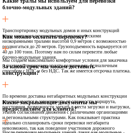
Какие тралы мы используем для перевозки
блочно-модульных зданий?
Транспортировку модульных домов и иных конструкций
наша компания осуществляет телескопическими
Как можно оплатить перевозку?
низкорамными тралами высотой 0,9 метров с возможностью
раздвигаться до 20 метров. Грузоподъемность варьируется от
40 до 100 тонн. Поэтому нам по силам перевезти любые
блочно-модульные здания.
Мы создаем максимально комфортные условия для заказчика
и поэтому принимаем оплату наличными, безналичным
За какой срок мы можем доставить
способом с НДС и без НДС. Так же имеется отсрочка платежа.
конструкции?
По времени доставка негабаритных модульных конструкции
рассчитывается в зависимости от сложности маршрута,
Какие закрывающие документы мы
расстояния, возможности заехать в места загрузки и выгрузки,
предоставляем для клиента?
этапов согласования движения с различными организациями
и региональными структурами. Как показывает практика
идеально спланировать сроки перевозки негабарита
невозможно, так как поведение участников дорожного
После перевозки модульных зданий, таких как модульные