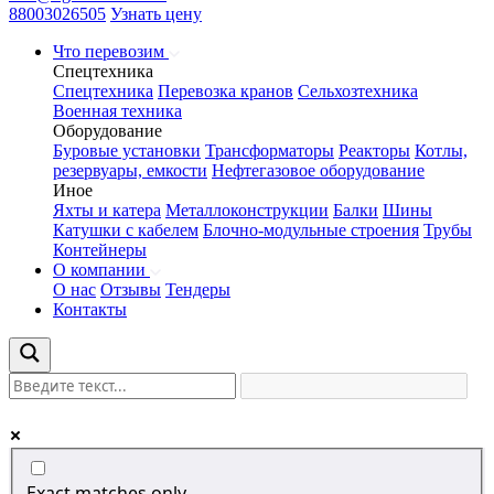
88003026505
Узнать цену
Что перевозим
Спецтехника
Спецтехника
Перевозка кранов
Сельхозтехника
Военная техника
Оборудование
Буровые установки
Трансформаторы
Реакторы
Котлы,
резервуары, емкости
Нефтегазовое оборудование
Иное
Яхты и катера
Металлоконструкции
Балки
Шины
Катушки с кабелем
Блочно-модульные строения
Трубы
Контейнеры
О компании
О нас
Отзывы
Тендеры
Контакты
Exact matches only