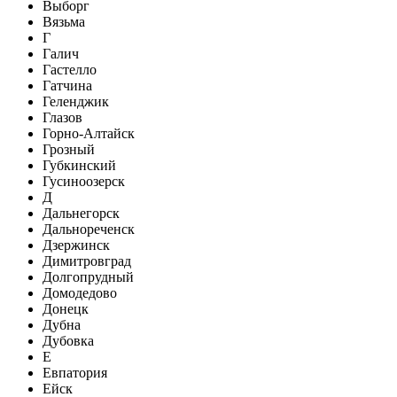
Выборг
Вязьма
Г
Галич
Гастелло
Гатчина
Геленджик
Глазов
Горно-Алтайск
Грозный
Губкинский
Гусиноозерск
Д
Дальнегорск
Дальнореченск
Дзержинск
Димитровград
Долгопрудный
Домодедово
Донецк
Дубна
Дубовка
Е
Евпатория
Ейск