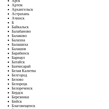
Арск
Артем
Архангельск
Астрахань
Ачинск
Б
Байкальск
Балабаново
Балаково
Балахна
Балашиха
Балашов
Барабинск
Барнаул
Батайск
Бахчисарай
Белая Калитва
Белгород
Белово
Белорецк
Белореченск
Бердск
Березники
Бийск
Благовещенск