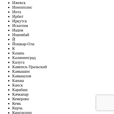
Ижевск
Иннополис
Инта
Ирбит
Иркутск
Искитим
Ишим
Ишимбай
Й
Йошкар-Ола
К
Казань
Калининград
Калуга
Каменск-Уральский
Камышин
Камышлов
Канаш
Канск
Карабаш
Качканар
Кемерово
Кемь
Керчь
Кингисепп