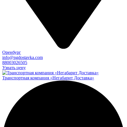
Оренбург
info@ngdostavka.com
88003026505
Узнать цену
Транспортная компания «Негабарит Доставка»