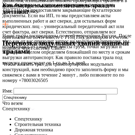
движения, излишняя пытливости проверяющих органов и в
дома, котельные и другие конструкции и подписания
Как быстро мы можем поставить трал для
целом бюрократическая система зачастую тормозит
ТН(ТТН) мы предоставляем закрывающие бухгалтерские
транспортировку.
доставки?
документы. Если вы ИП, то мы предоставляем акты
выполненных работ и акт сверки, для остальных форм
юридических лиц – универсальный передаточный акт или
счет фактура, акт сверки. Естественно, отправляем все
Наши тралы распределены по всей территории России. После
оригиналы по почте вместе с ТТН(ТН), договором и счетом.
того как от вас приходит запрос на модульную перевозку, мы,
Перевозка модульных зданий нашими
Так же можем подписать все документы по электронной
отталкиваясь от габаритов, массы груза, точки загрузки и
подписи через систему СБИС.
тралами
маршрута в целом определяем ближайший по месту и срокам
выгрузки автотранспорт. Как правило поставка трала под
загрузку происходит от 1-го до 3-х дней.
Чтобы заказать трал для транспортировки модульных
конструкций, вам необходимо просто заполнить форму и мы
свяжемся с вами в течение 2 минут , либо позвоните по по
номеру
+78003026505
Имя:
Что везем
Спецтехнику
Спецтехнику
Строительная техника
Дорожная техника