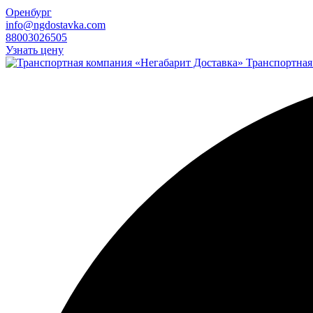
Оренбург
info@ngdostavka.com
88003026505
Узнать цену
Транспортная