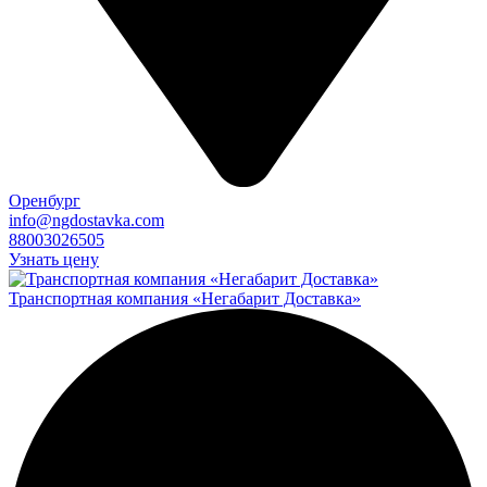
Оренбург
info@ngdostavka.com
88003026505
Узнать цену
Транспортная компания «Негабарит Доставка»