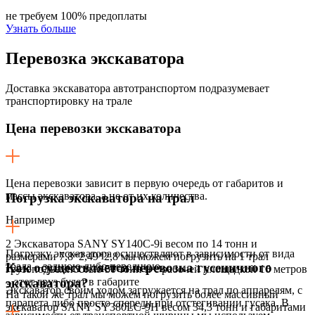
не требуем 100% предоплаты
Узнать больше
Перевозка
экскаватора
Доставка экскаватора автотранспортом подразумевает
транспортировку на трале
Цена перевозки экскаватора
Цена перевозки зависит в первую очередь от габаритов и
массы экскаватора, а не от их количества.
Погрузка экскаватора на трал
Например
2 Экскаватора SANY SY140C-9i весом по 14 тонн и
Погрузку экскаватора осуществляют в зависимости от вида
размерами 7,8*2,49*2,8 мы можем погрузить на 1 трал
трала – заднюю либо переднюю.
Как осуществляется перевозка гусеничного
грузоподъемностью 50 тонн и с рабочей площадкой 16 метров
– этот груз будет в габарите
экскаватора?
Экскаватор своим ходом загружается на трал по аппарелям, с
На такой же трал мы можем погрузить более массивный
парапета либо просто спереди при отстегивании гусака. В
экскаватор SANY SY380LC-9H весом 34,3 тонн и габаритами