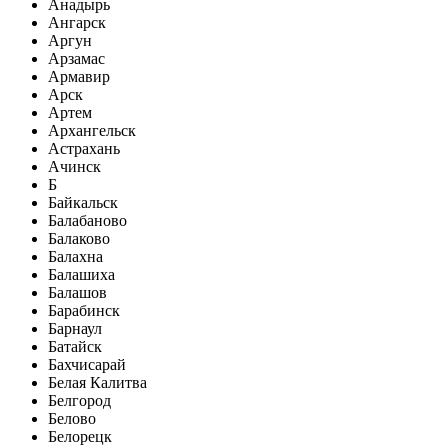
Анадырь
Ангарск
Аргун
Арзамас
Армавир
Арск
Артем
Архангельск
Астрахань
Ачинск
Б
Байкальск
Балабаново
Балаково
Балахна
Балашиха
Балашов
Барабинск
Барнаул
Батайск
Бахчисарай
Белая Калитва
Белгород
Белово
Белорецк