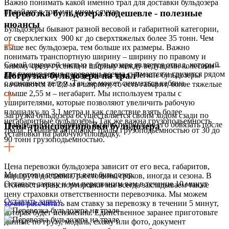
Важно понимать какой именно трал для доставки бульдозера
подойдет в том или ином случае
Перевозка бульдозера подешевле - полезные
нюансы
Бульдозеры бывают разной весовой и габаритной категории,
от сверхлегких 900 кг до сверхтяжелых более 35 тонн. Чем
выше вес бульдозера, тем больше их размеры. Важно
понимать транспортную ширину – ширину по правому и
Самой широкой частью в бульдозере является отвал, который
левому срезу гусениц и ширину между ведущими колесами –
для удешевления перевозки всегда снимается и грузится рядом
Погрузка бульдозера на трал
где будет основная нагрузка на трал. Легкие бульдозеры
с основным телом. Так же может сниматься кабина.
начинаются от 2,2 м в ширину, то есть габарит, более тяжелые
свыше 2,55 м – негабарит. Мы используем тралы с
уширителями, которые позволяют увеличить рабочую
площадку до 3,1 метра и как следствие взять более
Загрузка бульдозера осуществляется своим ходом сзади по
негабаритные бульдозеры. Так же важна грузоподьемность
трапам, либо с парапета. Важно правильно его обвязать после
Цена транспортировки бульдозера
трала. В нашем автопарке тралы грузоподьемностью от 30 до
установки на рабочую площадку.
90 тонн грузоподьемностью.
Цена перевозки бульдозера зависит от его веса, габаритов,
Мы готовы перевезти ваш бульдозер.
маршрута доставки, расстояния, сроков, иногда и сезона. В
Оставьте заявку и мы перезвоним вам в течение 10 минут
стоимость транспортировки мы всегда закладываем также
цену страховки ответственности перевозчика. Мы можем
Оставить заявку
точно рассчитать вам ставку за перевозку в течении 5 минут,
которая будет неизменна. Единственное заранее приготовьте
данные по грузу, модель, схему или фото, документ