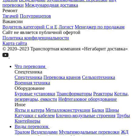
перевозки
Международная доставка
Ремонт
Тягачей
Полуприцепов
Вакансии
Водитель категорий С и Е
Логист
Менеджер по продажам
Сайт не является публичной офертой
Политика конфиденциальности
Карта сайта
© 2020–2023 Транспортная компания «Негабарит доставка»
Что перевозим
Спецтехника
Спецтехника
Перевозка кранов
Сельхозтехника
Военная техника
Оборудование
Буровые установки
Трансформаторы
Реакторы
Котлы,
резервуары, емкости
Нефтегазовое оборудование
Иное
Яхты и катера
Металлоконструкции
Балки
Шины
Катушки с кабелем
Блочно-модульные строения
Трубы
Контейнеры
Виды перевозок
Тралом
Вездеходами
Мультимодальные перевозки
ЖД