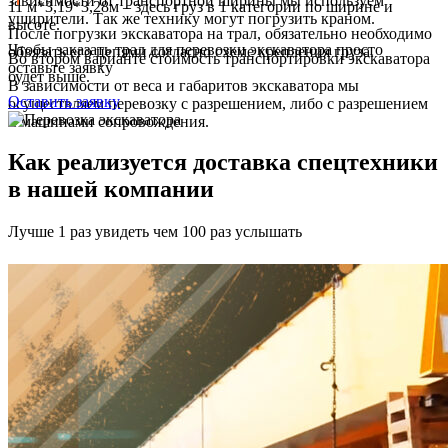
зависимости от транспортной ширины мы используем
11 м*3,19*3,28м – здесь груз в 1 категории по ширине и
уширители. Так же технику могут погрузить краном.
высоте.
После погрузки экскаватора на трал, обязательно необходимо
Чтобы заказать трал для перевозки экскаватора просто
обвязать его цепями согласно схеме крепления груза.
Во втором варианте стоимость транспортировки экскаватора
оставьте заявку
будет выше.
В зависимости от веса и габаритов экскаватора мы
Оставить заявку
осуществляем перевозку с разрешением, либо с разрешением
и машинами сопровождения.
Как реализуется доставка спецтехники
в нашей компании
Лучше 1 раз увидеть чем 100 раз услышать