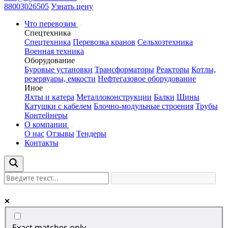
88003026505
Узнать цену
Что перевозим
Спецтехника
Спецтехника
Перевозка кранов
Сельхозтехника
Военная техника
Оборудование
Буровые установки
Трансформаторы
Реакторы
Котлы,
резервуары, емкости
Нефтегазовое оборудование
Иное
Яхты и катера
Металлоконструкции
Балки
Шины
Катушки с кабелем
Блочно-модульные строения
Трубы
Контейнеры
О компании
О нас
Отзывы
Тендеры
Контакты
Exact matches only