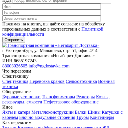
Куда
Нажимая на кнопку, вы даёте согласие на обработку
персональных данных в соответствии c
Политикой
конфиденциальности
г Екатеринбург, ул Малышева, стр. 51, офис 4/14
Транспортная компания «Негабарит Доставка»
ИНН 6685197243
88003026505
info@ngdostavka.com
Что перевозим
Спецтехнику
Спецтехника
Перевозка кранов
Сельхозтехника
Военная
техника
Оборудование
Буровые установки
Трансформаторы
Реакторы
Котлы,
резервуары, емкости
Нефтегазовое оборудование
Иное
Яхты и катера
Металлоконструкции
Балки
Шины
Катушки с
кабелем
Блочно-модульные строения
Трубы
Контейнеры
Как перевозим
Тралом
Вездеходами
Мультимодальные перевозки
ЖД