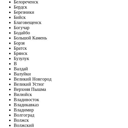
Белореченск
Бердск
Березники
Бийск
Благовещенск
Богучар
Бодайбо
Большой Камень
Борзя
Братск
Брянск
Бузулук
В
Валдай
Валуйки
Великий Новгород
Великий Устюг
Верхняя Пышма
Вилюйск
Владивосток
Владикавказ
Владимир
Волгоград
Волжск
Волжский