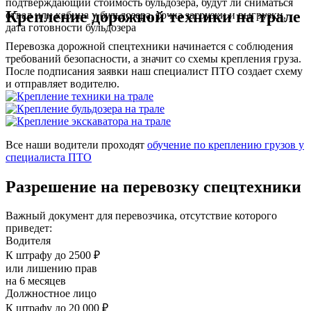
подтверждающий стоимость бульдозера, будут ли сниматься
Крепление дорожной техники на трале
отвал или кабина у бульдозера, точка загрузки и выгрузки,
дата готовности бульдозера
Перевозка дорожной спецтехники начинается с соблюдения
требований безопасности, а значит со схемы крепления груза.
После подписания заявки наш специалист ПТО создает схему
и отправляет водителю.
Все наши водители проходят
обучение по креплению грузов у
специалиста ПТО
Разрешение на перевозку спецтехники
Важный документ для перевозчика, отсутствие которого
приведет:
Водителя
К штрафу до 2500 ₽
или лишению прав
на 6 месяцев
Должностное лицо
К штрафу до 20 000 ₽