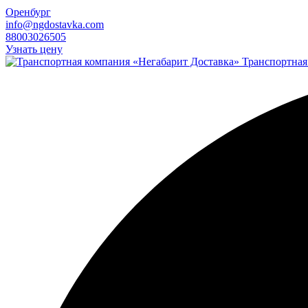
Оренбург
info@ngdostavka.com
88003026505
Узнать цену
Транспортная