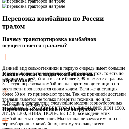
Перевозка
комбайнов по России
тралом
Почему транспортировка комбайнов
осуществляется тралами?
Данный вид сельхозтехники в первую очередь имеет большие
размеры, более установленных законом габаритов, то есть по
Какие модели и виды комбайнов мы
ширине свыше 2,55 м и высоте более 3,99 м вместе с тралом.
перевозили?
Зачастую перевозка комбайнов на короткую дистанцию по
местности производится своим ходом. Если же дистанция
более 50 км, то привлекают тралы. Так же причиной доставки
тралами является не только габариты техники, но и их
В России представлены следующие модели зерноуборочных
небольшой моторесурс.
комбайнов АКРОС 58, ВЕКТОР 410, ДЖОН ДИР, ДОН 1500,
Перевозка комбайнов и их загрузка?
ЛИДА 1300, НИВА, ПОЛЕСЬЕ 1218, все модели этих
комбайнов мы перевозили. Мы останавливаемся именно на
зерноуборочных комбайнах, потому что чаще всего
перевозили именно их.