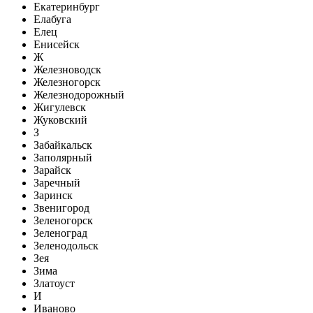
Екатеринбург
Елабуга
Елец
Енисейск
Ж
Железноводск
Железногорск
Железнодорожный
Жигулевск
Жуковский
З
Забайкальск
Заполярный
Зарайск
Заречный
Заринск
Звенигород
Зеленогорск
Зеленоград
Зеленодольск
Зея
Зима
Златоуст
И
Иваново