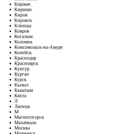
Киржач
Кириши
Киров
Кировск
Клинцы
Ковров
Когалым
Коломна
Комсомольск-на-Амуре
Копейск
Краснодар
Красноярск
Кунгур
Курган
Курск
Кызыл
Кыштым
Кяхта
Л
Липецк
М
Магнитогорск
Махачкала
Москва
Мурманск