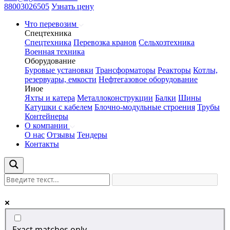
88003026505
Узнать цену
Что перевозим
Спецтехника
Спецтехника
Перевозка кранов
Сельхозтехника
Военная техника
Оборудование
Буровые установки
Трансформаторы
Реакторы
Котлы,
резервуары, емкости
Нефтегазовое оборудование
Иное
Яхты и катера
Металлоконструкции
Балки
Шины
Катушки с кабелем
Блочно-модульные строения
Трубы
Контейнеры
О компании
О нас
Отзывы
Тендеры
Контакты
Exact matches only