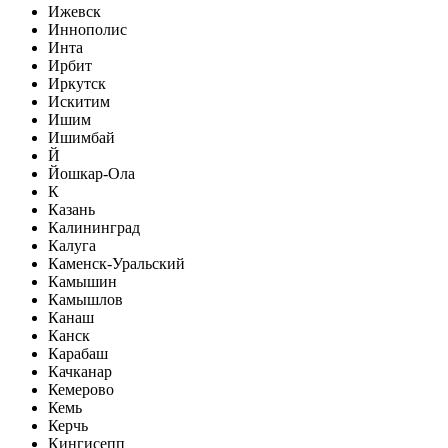
Ижевск
Иннополис
Инта
Ирбит
Иркутск
Искитим
Ишим
Ишимбай
Й
Йошкар-Ола
К
Казань
Калининград
Калуга
Каменск-Уральский
Камышин
Камышлов
Канаш
Канск
Карабаш
Качканар
Кемерово
Кемь
Керчь
Кингисепп