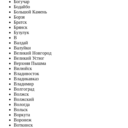
Богучар
Бодайбо
Большой Камень
Борзя
Братск
Брянск
Бузулук
В
Валдай
Валуйки
Великий Новгород
Великий Устюг
Верхняя Пышма
Вилюйск
Владивосток
Владикавказ
Владимир
Волгоград
Волжск
Волжский
Вологда
Вольск
Воркута
Воронеж
Воткинск