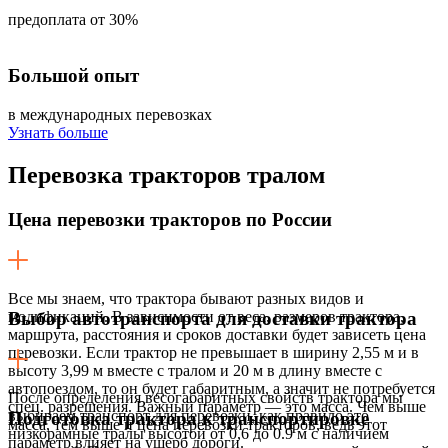
предоплата от 30%
Большой опыт
в международных перевозках
Узнать больше
Перевозка
тракторов тралом
Цена перевозки тракторов по России
Все мы знаем, что трактора бывают разных видов и
модификаций. В зависимости от веса, размеров трактора,
Выбор автотранспорта для доставки трактора
маршрута, расстояния и сроков доставки будет зависеть цена
перевозки. Если трактор не превышает в ширину 2,55 м и в
высоту 3,99 м вместе с тралом и 20 м в длину вместе с
автопоездом, то он будет габаритным, а значит не потребуется
После определения весогабаритных свойств трактора мы
спец. разрешения. Важный параметр — это масса. Чем выше
выбираем транспорт для перевозки, как правило это
Подготовка трактора к транспортировке
масса, тем выше и цена перевозки тракторов, ведь этот
низкорамные тралы высотой от 0,6 до 0.9 м с наличием
параметр влияет на ущерб дороги.