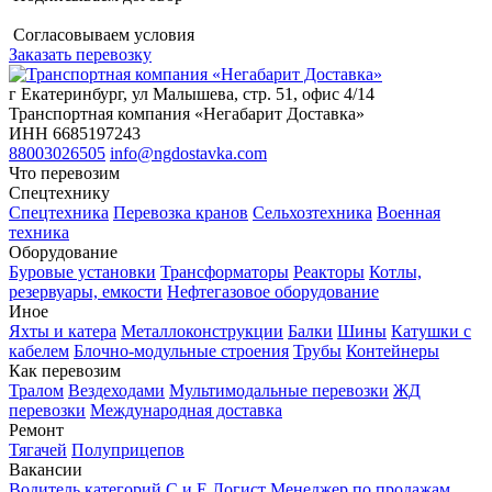
Согласовываем условия
Заказать перевозку
г Екатеринбург, ул Малышева, стр. 51, офис 4/14
Транспортная компания «Негабарит Доставка»
ИНН 6685197243
88003026505
info@ngdostavka.com
Что перевозим
Спецтехнику
Спецтехника
Перевозка кранов
Сельхозтехника
Военная
техника
Оборудование
Буровые установки
Трансформаторы
Реакторы
Котлы,
резервуары, емкости
Нефтегазовое оборудование
Иное
Яхты и катера
Металлоконструкции
Балки
Шины
Катушки с
кабелем
Блочно-модульные строения
Трубы
Контейнеры
Как перевозим
Тралом
Вездеходами
Мультимодальные перевозки
ЖД
перевозки
Международная доставка
Ремонт
Тягачей
Полуприцепов
Вакансии
Водитель категорий С и Е
Логист
Менеджер по продажам