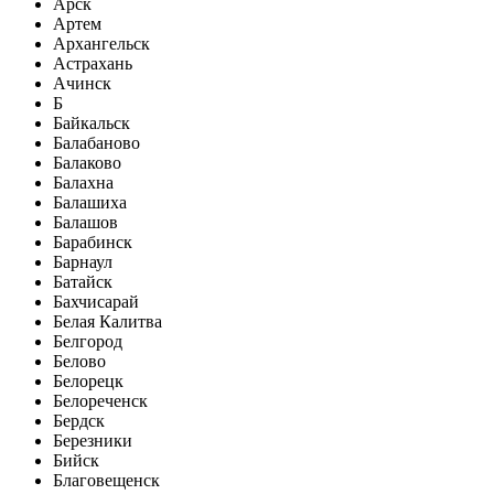
Арск
Артем
Архангельск
Астрахань
Ачинск
Б
Байкальск
Балабаново
Балаково
Балахна
Балашиха
Балашов
Барабинск
Барнаул
Батайск
Бахчисарай
Белая Калитва
Белгород
Белово
Белорецк
Белореченск
Бердск
Березники
Бийск
Благовещенск