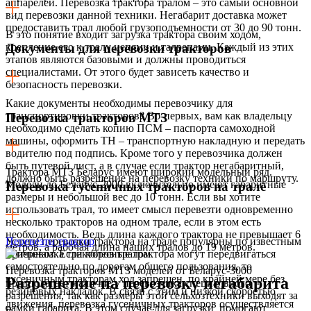
аппарелей. Перевозка трактора тралом – это самый основной
вид перевозки данной техники. Негабарит доставка может
предоставить трал любой грузоподъемности от 30 до 90 тонн.
В это понятие входит загрузка трактора своим ходом,
крепление его к тралу цепями и талрепами. Каждый из этих
Документы для перевозки тракторов
этапов являются базовыми и должны проводиться
специалистами. От этого будет зависеть качество и
безопасность перевозки.
Какие документы необходимы перевозчику для
транспортировки тракторов? Во-первых, вам как владельцу
Перевозка тракторов МТЗ
необходимо сделать копию ПСМ – паспорта самоходной
машины, оформить ТН – транспортную накладную и передать
водителю под подпись. Кроме того у перевозчика должен
быть путевой лист, а в случае если трактор негабаритный,
Трактора МТЗ Беларус имеют широкий модельный ряд.
должно быть разрешение на перевозку техники по маршруту.
Модели до Беларус-2000 включительно имеют габаритные
Перевозка гусеничных тракторов на трале
размеры и небольшой вес до 10 тонн. Если вы хотите
использовать трал, то имеет смысл перевезти одновременно
несколько тракторов на одном трале, если в этом есть
необходимость. Ведь длина каждого трактора не превышает 6
Услуги перевозки трактора на трале популярны по известным
Перевезти трактор
метров, а рабочая длина наших тралов до 19 метров.
причинам. Если колесные трактора могут передвигаться
самостоятельно по дорогам общего пользования, то
Перевозка тракторов МТЗ моделей от Беларус-3000
гусеничным тракторам ход запрещен, по крайней мере без
Разрешение на перевозку негабарита
предполагает наличие у перевозчика специального
резиновых накладок. В связи с этим и низкой скоростью
разрешения, так как размеры этой сельхозтехники выходят за
движения, перевозка гусеничных тракторов осуществляется
рамки габарита. В этом случае для загрузки помогают