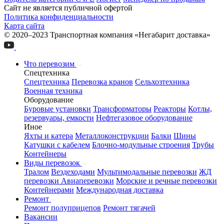
Сайт не является публичной офертой
Политика конфиденциальности
Карта сайта
© 2020–2023 Транспортная компания «Негабарит доставка»
Что перевозим
Спецтехника
Спецтехника
Перевозка кранов
Сельхозтехника
Военная техника
Оборудование
Буровые установки
Трансформаторы
Реакторы
Котлы,
резервуары, емкости
Нефтегазовое оборудование
Иное
Яхты и катера
Металлоконструкции
Балки
Шины
Катушки с кабелем
Блочно-модульные строения
Трубы
Контейнеры
Виды перевозок
Тралом
Вездеходами
Мультимодальные перевозки
ЖД
перевозки
Авиаперевозки
Морские и речные перевозки
Контейнерами
Международная доставка
Ремонт
Ремонт полуприцепов
Ремонт тягачей
Вакансии