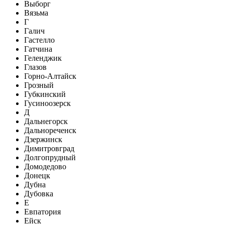
Выборг
Вязьма
Г
Галич
Гастелло
Гатчина
Геленджик
Глазов
Горно-Алтайск
Грозный
Губкинский
Гусиноозерск
Д
Дальнегорск
Дальнореченск
Дзержинск
Димитровград
Долгопрудный
Домодедово
Донецк
Дубна
Дубовка
Е
Евпатория
Ейск