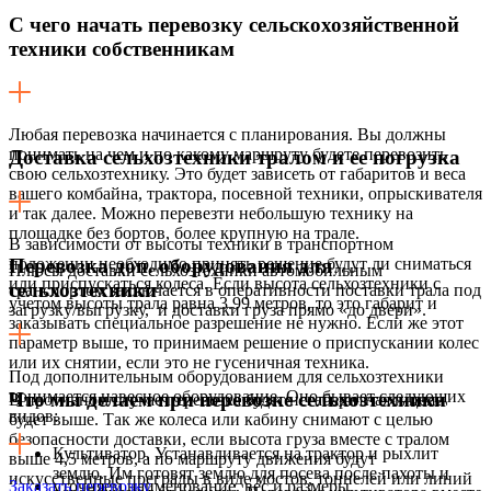
С чего начать перевозку сельскохозяйственной
техники собственникам
Любая перевозка начинается с планирования. Вы должны
понимать на чем и по какому маршруту будете перевозить
Доставка сельхозтехники тралом и ее погрузка
свою сельхозтехнику. Это будет зависеть от габаритов и веса
вашего комбайна, трактора, посевной техники, опрыскивателя
и так далее. Можно перевезти небольшую технику на
площадке без бортов, более крупную на трале.
В зависимости от высоты техники в транспортном
положении необходимо принять решение будут ли сниматься
Перевозка доп. оборудования для
Плюсы доставки сельхозтехники автомобильным
или приспускаться колеса. Если высота сельхозтехники с
сельхозтехники
транспортом заключается в оперативности поставки трала под
учетом высоты трала равна 3.99 метров, то это габарит и
загрузку/выгрузку, и доставки груза прямо «до двери».
заказывать специальное разрешение не нужно. Если же этот
параметр выше, то принимаем решение о приспускании колес
или их снятии, если это не гусеничная техника.
Под дополнительным оборудованием для сельхозтехники
понимается навесное оборудование. Оно бывает следующих
Что мы делаем при перевозке сельхозтехники
В противном случае перевозка будет негабаритная и цена
видов:
будет выше. Так же колеса или кабину снимают с целью
безопасности доставки, если высота груза вместе с тралом
Культиватор. Устанавливается на трактор и рыхлит
выше 4,5 метров, а по маршруту движения будут
землю. Им готовят землю для посева после пахоты и
искусственные преграды в виде мостов, тоннелей или линий
Заказать перевозку
уточняем наименование, вес и размеры