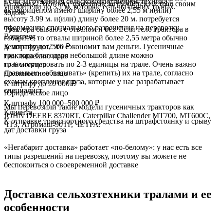
Если загруженная сельскохозяйственная техника с
на тралах. Этот вид тракторов загружается на трал своим
уширители до 3,1 м, которые есть на наших тралах.
автоприцепом имеют ширину более 2,55 м и(или)
ходом.
высоту 3.99 м. и(или) длину более 20 м. потребуется
оформление специального разрешения на перевозку.
Трактора бывают с отвалом и без. Если тело трактора в
Водителя
габарите, то отвалы шириной более 2,55 метра обычно
К штрафу до 2500 ₽
демонтируют, это сэкономит вам деньги. Гусеничные
трактора благодаря небольшой длине можно
или лишению прав
транспортировать по 2-3 единицы на трале. Очень важно
на 6 месяцев
правильно «обвязывать» (крепить) их на трале, согласно
Должностное лицо
схемам крепления груза, которые у нас разрабатывает
К штрафу до 20 000 ₽
специалист.
Юридическое лицо
К штрафу 100 000–500 000 ₽
Мы перевозили такие модели гусеничных тракторов как
Клиента
JOHN DEERE 8370RT, Caterpillar Challender МТ700, МТ600С,
К отправке транспортного средства на штрафстоянку и срыву
ЧТЗ, Агромаш-90ТГ, ЧЕТРА.
дат доставки груза
«Негабарит доставка» работает «по-белому»: у нас есть все
типы разрешений на перевозку, поэтому вы можете не
беспокоиться о своевременной доставке
Доставка
сельхозтехники тралами и ее
особенности