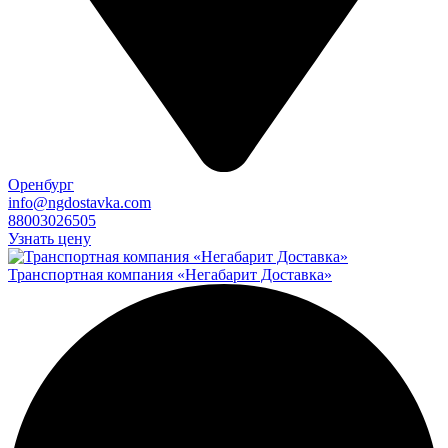
Оренбург
info@ngdostavka.com
88003026505
Узнать цену
Транспортная компания «Негабарит Доставка»