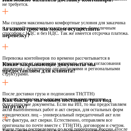
не требуется.
Мы создаем максимально комфортные условия для заказчика
и поэтому принимаем оплату наличными, безналичным
За какой срок мы можем осуществить
способом с НДС и без НДС. Так же имеется отсрочка платежа.
перевезку?
Перевозка контейнеров по времени рассчитывается в
зависимости от сложности маршрута, этапов согласования
Какие закрывающие документы мы
движения с различными организациями и региональными
предоставляем для клиента?
структурами.
После доставки груза и подписания ТН(ТТН)
грузополучателем мы предоставляем закрывающие
Как быстро мы можем поставить трал под
бухгалтерские документы. Если вы ИП, то мы предоставляем
загрузку?
акты выполненных работ и акт сверки, для остальных форм
юридических лиц – универсальный передаточный акт или
счет фактура, акт сверки. Естественно, отправляем все
оригиналы по почте вместе с ТТН(ТН), договором и счетом.
Наши тралы распределены по всей территории России. После
Так же можем подписать все документы по электронной