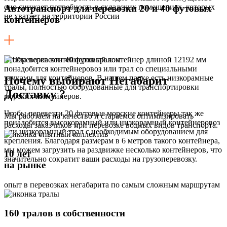
оно снижает потребность в складских помещениях, которых
Автотранспорт для перевозки 20 и 40 футовых
не хватает на территории России
контейнеров
Чтобы перевезти 40 футовый контейнер длиной 12192 мм
понадобится контейнеровоз или трал со специальными
замками для контейнеров. В нашем парке есть низкорамные
Почему выбирают Негабарит
тралы, полностью оборудованные для транспортировки
Доставку ?
морских контейнеров.
Чтобы перевезти 20 футовые морские контейнеры так же
Мы работаем на качество и стараемся оптимизировать
понадобится высокорамный или низкорамный контейнеровоз
расходы заказчиков при перевозке водных видов транспорта.
или низкорамный трал с необходимым оборудованием для
крепления. Благодаря размерам в 6 метров такого контейнера,
мы можем загрузить на раздвижке несколько контейнеров, что
10 лет
значительно сократит ваши расходы на грузоперевозку.
на рынке
опыт в перевозках негабарита по самым сложным маршрутам
160 тралов в собственности