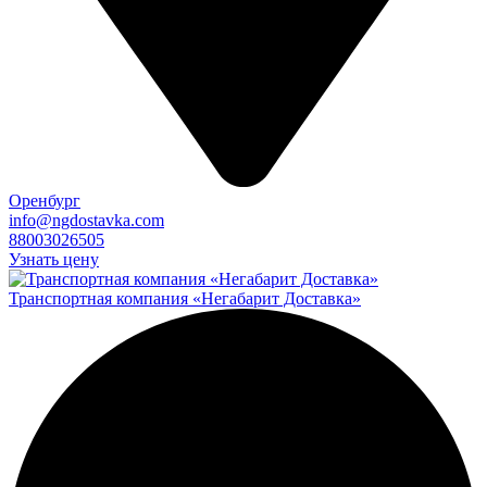
Оренбург
info@ngdostavka.com
88003026505
Узнать цену
Транспортная компания «Негабарит Доставка»