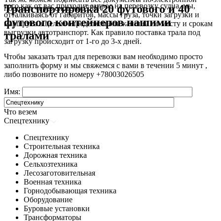
того как от вас приходит запрос на перевозку судна, мы,
Транспортировка 20 футового и 40
подписи через систему СБИС.
отталкиваясь от габаритов, массы груза, точки загрузки и
футового контейнеров нашими
маршрута в целом определяем ближайший по месту и срокам
выгрузки автотранспорт. Как правило поставка трала под
тралами
загрузку происходит от 1-го до 3-х дней.
Чтобы заказать трал для перевозки вам необходимо просто
заполнить форму и мы свяжемся с вами в течении 5 минут ,
либо позвоните по номеру
+78003026505
Имя:
Что везем
Спецтехнику
Спецтехнику
Строительная техника
Дорожная техника
Сельхозтехника
Лесозаготовительная
Военная техника
Горнодобывающая техника
Оборудование
Буровые установки
Трансформаторы