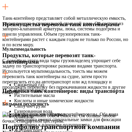
Танк-контейнер представляет собой металлическую емкость,
закрепленную в специальной стальной раме. Он состоит из
Преимущества перевозки танк контейнерами
запорно-клапанной арматуры, люка, системы подогрева и
панели управления. Объем грузоперевозок танк-
контейнерами растет с каждым годом не только по России, но
и по всем миру.
Мультимодальность
Продукты, которые перевозят танк-
C помощью этого вида тары грузовладелец упрощает себе
контейнерами
задачу по транспортировке разными видами транспорта.
Используется мультимодальность, тоесть мы можем
перевозить танк контейнеры на судне, затем просто
перегрузить его на автотранспорт или жд площадку и
Сжиженый газ
продолжать перевозку без перекачивания жидкости в другие
Нефтепродукты
Перевозка танк контейнеров: виды транспорта
емкости.
Растительные масла
Кислоты и иные химические жидкости
Большая ресурсность
Сыпучие грузы
Газированная вода
Автотранспорт – тралы, контейнеровозы. Оба вида
Большой внутренний объем емкости. Он больше любой
Алкоголь
транспорта имеют специальные замки для фиксации
бочки, стандартной цистерны.
контейнера к площадке полуприцепа.
Портфолио транспортной компании
Жд транспорт