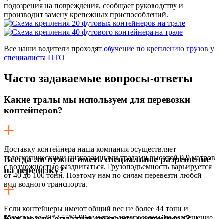
подозрения на повреждения, сообщает руководству и
производит замену крепежных приспособлений.
Все наши водители проходят
обучение по креплению грузов у
специалиста ПТО
Часто задаваемые
вопросы-ответы
Какие тралы мы используем для перевозки
контейнеров?
Доставку контейнера наша компания осуществляет
телескопическими низкорамными тралами высотой 0,9 метров
Всегда ли нужно иметь специальное разрешение
с возможностью раздвигаться. Грузоподъемность варьируется
на перевозку?
от 40 до 100 тонн. Поэтому нам по силам перевезти любой
вид водного транспорта.
Если контейнеры имеют общий вес не более 44 тонн и
размеры до 20*2,55*3,99 вместе с автопоездом, то разрешение
Как можно оплатить доставку контейнера?