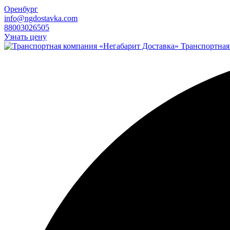
Оренбург
info@ngdostavka.com
88003026505
Узнать цену
Транспортная