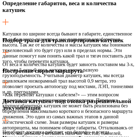
Определение габаритов, веса и количества
катушек
Катушки по ширине всегда бывают в габарите, единственное
из-за большого диаметра у нас появляется негабаритная
Подбор трала для транспортировки катушек
высота. Так же от количества и массы катушек мы понимаем
тяжеловесный это будет груз или в пределах нормы. Эти
данные помогут нам понять какой трал и тягач поставить для
того, чтобы перевезти катушки.
От веса и количества катушек будет зависеть поставим мы 3-х,
4-х или 5-осный трал, которые имеют разную
Построение сюрвея маршрута
грузоподъемность. Учитывая диаметр катушек, мы всегда
привлекаем низкорамный трал высотой 0,9 метра, это
позволяет проехать автопоезду под мостами, ЛЭП, тоннелями
и др. преградами.
«Как перевозят катушки с кабелем?» — этим вопросом
задаются многие начинающие перевозчики. Перевозка
Доставка катушек: подготовка разрешительной
крупногабаритных катушек не может быть реализована без
документации
определения максимально короткого и безопасного маршрута
движения. Это один из самых важных этапов в данной
логистической схеме. Зная размеры катушек и размеры
автоприцепа, мы понимаем общие габариты. Отталкиваясь от
Негабарит доставка работает «по белому» и всегда
этого, мы должны учитывать наличие мостов, тоннелей,