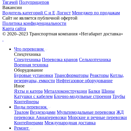
Тягачей
Полуприцепов
Вакансии
Водитель категорий С и Е
Логист
Менеджер по продажам
Сайт не является публичной офертой
Политика конфиденциальности
Карта сайта
© 2020–2023 Транспортная компания «Негабарит доставка»
Что перевозим
Спецтехника
Спецтехника
Перевозка кранов
Сельхозтехника
Военная техника
Оборудование
Буровые установки
Трансформаторы
Реакторы
Котлы,
резервуары, емкости
Нефтегазовое оборудование
Иное
Яхты и катера
Металлоконструкции
Балки
Шины
Катушки с кабелем
Блочно-модульные строения
Трубы
Контейнеры
Виды перевозок
Тралом
Вездеходами
Мультимодальные перевозки
ЖД
перевозки
Авиаперевозки
Морские и речные перевозки
Контейнерами
Международная доставка
Ремонт