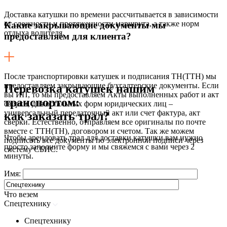
Доставка катушки по времени рассчитывается в зависимости
от сложности и протяженности маршрута, а также норм
Какие закрывающие документы мы
отдыха водителя.
предоставляем для клиента?
После транспортировки катушек и подписания ТН(ТТН) мы
предоставляем закрывающие бухгалтерские документы. Если
Перевозка катушек нашим
вы ИП, то мы предоставляем Акты выполненных работ и акт
транспортом:
сверки, для остальных форм юридических лиц –
универсальный передаточный акт или счет фактура, акт
как заказать трал?
сверки. Естественно, отправляем все оригиналы по почте
вместе с ТТН(ТН), договором и счетом. Так же можем
Чтобы арендовать трал для доставки катушки вам нужно
подписать все документы по электронной подписи через
просто заполните форму и мы свяжемся с вами через 2
систему СБИС.
минуты.
Имя:
Что везем
Спецтехнику
Спецтехнику