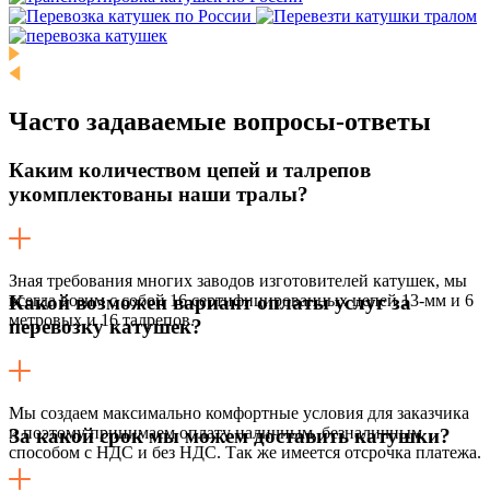
Часто задаваемые
вопросы-ответы
Каким количеством цепей и талрепов
укомплектованы наши тралы?
Зная требования многих заводов изготовителей катушек, мы
всегда возим с собой 16 сертифицированных цепей 13-мм и 6
Какой возможен вариант оплаты услуг за
метровых и 16 талрепов.
перевозку катушек?
Мы создаем максимально комфортные условия для заказчика
и поэтому принимаем оплату наличным, безналичным
За какой срок мы можем доставить катушки?
способом с НДС и без НДС. Так же имеется отсрочка платежа.