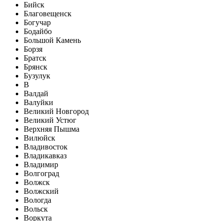
Бийск
Благовещенск
Богучар
Бодайбо
Большой Камень
Борзя
Братск
Брянск
Бузулук
В
Валдай
Валуйки
Великий Новгород
Великий Устюг
Верхняя Пышма
Вилюйск
Владивосток
Владикавказ
Владимир
Волгоград
Волжск
Волжский
Вологда
Вольск
Воркута