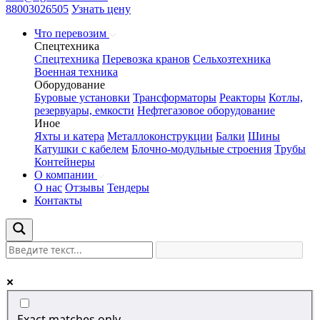
88003026505
Узнать цену
Что перевозим
Спецтехника
Спецтехника
Перевозка кранов
Сельхозтехника
Военная техника
Оборудование
Буровые установки
Трансформаторы
Реакторы
Котлы,
резервуары, емкости
Нефтегазовое оборудование
Иное
Яхты и катера
Металлоконструкции
Балки
Шины
Катушки с кабелем
Блочно-модульные строения
Трубы
Контейнеры
О компании
О нас
Отзывы
Тендеры
Контакты
Exact matches only