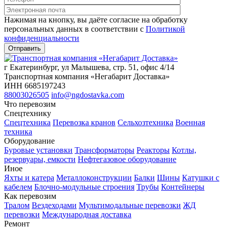
Нажимая на кнопку, вы даёте согласие на обработку
персональных данных в соответствии c
Политикой
конфиденциальности
г Екатеринбург, ул Малышева, стр. 51, офис 4/14
Транспортная компания «Негабарит Доставка»
ИНН 6685197243
88003026505
info@ngdostavka.com
Что перевозим
Спецтехнику
Спецтехника
Перевозка кранов
Сельхозтехника
Военная
техника
Оборудование
Буровые установки
Трансформаторы
Реакторы
Котлы,
резервуары, емкости
Нефтегазовое оборудование
Иное
Яхты и катера
Металлоконструкции
Балки
Шины
Катушки с
кабелем
Блочно-модульные строения
Трубы
Контейнеры
Как перевозим
Тралом
Вездеходами
Мультимодальные перевозки
ЖД
перевозки
Международная доставка
Ремонт