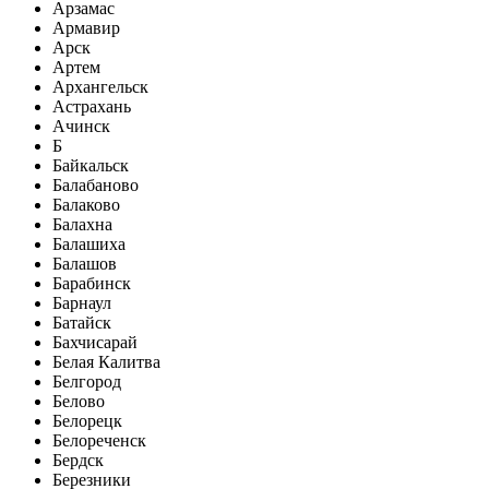
Арзамас
Армавир
Арск
Артем
Архангельск
Астрахань
Ачинск
Б
Байкальск
Балабаново
Балаково
Балахна
Балашиха
Балашов
Барабинск
Барнаул
Батайск
Бахчисарай
Белая Калитва
Белгород
Белово
Белорецк
Белореченск
Бердск
Березники