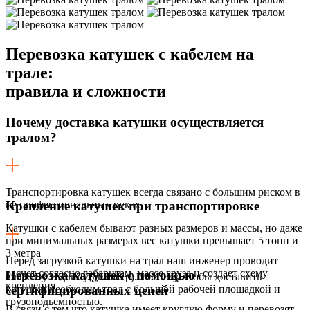
Перевозка катушек с кабелем на
трале:
правила и сложности
Почему доставка катушки осуществляется
тралом?
Транспортировка катушек всегда связано с большим риском в
не профессиональных руках.
Крепление катушек при транспортировке
Катушки с кабелем бывают разных размеров и массы, но даже
при минимальных размерах вес катушки превышает 5 тонн и
3 метра
Перед загрузкой катушки на трал наш инженер проводит
расчет согласно габаритам, массе груза и создает схему
Перевозка катушек с помощью
в высоту и длину(диаметр).Поэтому, чтобы доставить
крепления.
катушки необходим трал с большой рабочей площадкой и
сертифицированных цепей
грузоподьемностью.
В связи с тем что катушка имеет круглую форму и перевозят