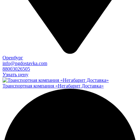
Оренбург
info@ngdostavka.com
88003026505
Узнать цену
Транспортная компания «Негабарит Доставка»