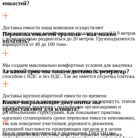
емкостей?
Доставка емкости наша компания осуществляет
телескопическими низкорамными тралами высотой 0,9 метров
Перевозка емкостей тралами – как можно
с возможностью раздвигаться до 20 метров. Грузоподъемность
оплатить?
варьируется от 40 до 100 тонн.
Мы создаем максимально комфортные условия для заказчика
и поэтому принимаем оплату наличными, безналичным
За какой срок мы можем доставить резервуар?
способом с НДС и без НДС. Так же имеется отсрочка платежа.
Доставка крупногабаритной емкости по времени
рассчитывается в зависимости от сложности маршрута, этапов
Какие закрывающие документы мы
согласования движения с различными организациями и
предоставляем для клиента?
региональными структурами. Как показывает практика
идеально спланировать сроки перевозки емкости невозможно,
так как поведение участников дорожного движения,
излишней пытливости проверяющих органов и в целом
После перевозки емкости и подписания ТН(ТТН) мы
бюрократической системы зачастую тормозит перевозку.