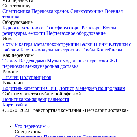
Что перевозим
Спецтехнику
Спецтехника
Перевозка кранов
Сельхозтехника
Военная
техника
Оборудование
Буровые установки
Трансформаторы
Реакторы
Котлы,
резервуары, емкости
Нефтегазовое оборудование
Иное
Яхты и катера
Металлоконструкции
Балки
Шины
Катушки с
кабелем
Блочно-модульные строения
Трубы
Контейнеры
Как перевозим
Тралом
Вездеходами
Мультимодальные перевозки
ЖД
перевозки
Международная доставка
Ремонт
Тягачей
Полуприцепов
Вакансии
Водитель категорий С и Е
Логист
Менеджер по продажам
Сайт не является публичной офертой
Политика конфиденциальности
Карта сайта
© 2020–2023 Транспортная компания «Негабарит доставка»
Что перевозим
Спецтехника