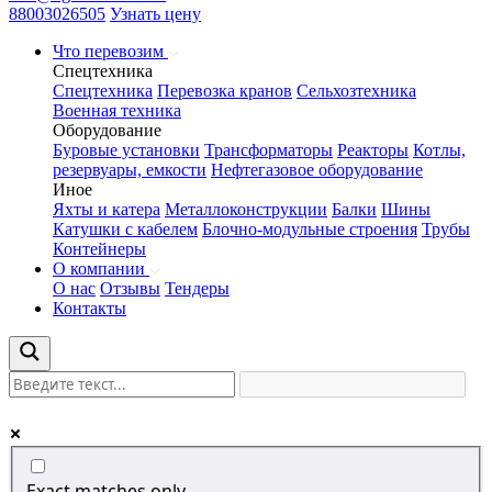
88003026505
Узнать цену
Что перевозим
Спецтехника
Спецтехника
Перевозка кранов
Сельхозтехника
Военная техника
Оборудование
Буровые установки
Трансформаторы
Реакторы
Котлы,
резервуары, емкости
Нефтегазовое оборудование
Иное
Яхты и катера
Металлоконструкции
Балки
Шины
Катушки с кабелем
Блочно-модульные строения
Трубы
Контейнеры
О компании
О нас
Отзывы
Тендеры
Контакты
Exact matches only