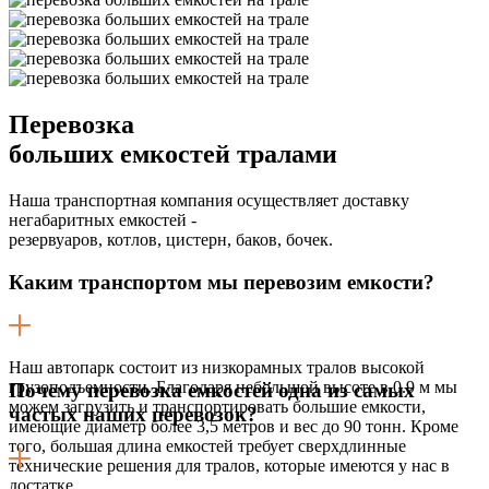
Перевозка
больших емкостей тралами
Наша транспортная компания осуществляет доставку
негабаритных емкостей -
резервуаров, котлов, цистерн, баков, бочек.
Каким транспортом мы перевозим емкости?
Наш автопарк состоит из низкорамных тралов высокой
грузоподъемности. Благодаря небольшой высоте в 0.9 м мы
Почему перевозка емкостей одна из самых
можем загрузить и транспортировать большие емкости,
частых наших перевозок?
имеющие диаметр более 3,5 метров и вес до 90 тонн. Кроме
того, большая длина емкостей требует сверхдлинные
технические решения для тралов, которые имеются у нас в
достатке.