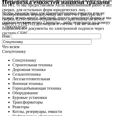
предоставляем закрывающие бухгалтерские документы. Если
Перевозка емкостей нашими тралами
вы ИП, то мы предоставляем Акты выполненных работ и акт
сверки, для остальных форм юридических лиц –
Чтобы заказать трал для транспортировки емкости вам не
универсальный передаточный акт или счет фактура, акт
нужно делать много действий, просто заполните форму и мы
сверки. Естественно отправляем все оригиналы по почте
свяжемся с вами через 2 минуты , либо позвоните по номеру
вместе с ТТН(ТН), договором и счетом. Так же можем
+78003026505
подписать все документы по электронной подписи через
систему СБИС.
Имя:
Что везем
Спецтехнику
Спецтехнику
Строительная техника
Дорожная техника
Сельхозтехника
Лесозаготовительная
Военная техника
Горнодобывающая техника
Оборудование
Буровые установки
Трансформаторы
Реакторы
Котлы, резервуары, емкости