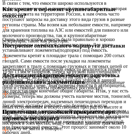
В связи с тем, что емкости широко используются в
нефтегазохимической и пищевой промышленности, которая
Как крепят и перевозят крупногабаритные
сильно развита на территории России, к нам очень часто
емкости?
поступают запросы на доставку этого вида грузов в разные
регионы страны. Мы возим как небольшие емкости, например
для хранения топлива на АЗС или емкостей для пивного или
молочного производства, так и крупногабаритные
Очень важно чтобы емкость была правильно и хорошо
резервуары, такие как реакторы.
зафиксирована на рабочей площадке трала. Для этого
Построение оптимального маршрута доставки
устанавливают ложементы(подпорки) под емкость.
Ложементы крепят к площадке трала с помощью 200 сотых
гвоздей. Сами емкости после укладки на ложементы
закрепляют к тралу с помощью грузовых и тяговых цепей от
Перевозка крупногабаритной емкости реализуется только
10 до 13 мм и талрепов. Перед загрузкой наш специалист
после определения короткого и безопасного маршрута
Доставка негабаритной емкости: подготовка
создает схему загрузки емкости на трал с расчет
движения. Это один из самых важных этапов в данной
разрешительной документации
обоснованием. Мы используем только сертифицированные
логистической схеме. Зная размеры емкости и автоприцепа,
цепи и стяжные ленты проверенных российских
мы представляем конечные общие габариты. Итак, у нас есть
производителей.
размеры, теперь мы должны учесть наличие мостов, тоннелей,
линий электропередач, надземных пешеходных переходов и
Негабарит доставка работает «по белому» и всегда
иных естественных и искусственных преград по высоте и
взаимодействует с контролирующими органами в правовом
Привлечение автомобилей прикрытия при
ширине по маршруту движения. Так же логист транспортной
поле. После определения маршрута движения мы заказываем
компании должен понимать наличие крутых поворотов и
перевозке негабарита
специальное разрешение для перевозки крупногабаритной
построек в этих местах, ведь с большой длиной трал может
или тяжеловесной емкости. Этот процесс занимает около 10
попросту не зайти в поворот.
рабочих дней.