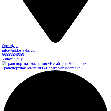
Оренбург
info@ngdostavka.com
88003026505
Узнать цену
Транспортная компания «Негабарит Доставка»