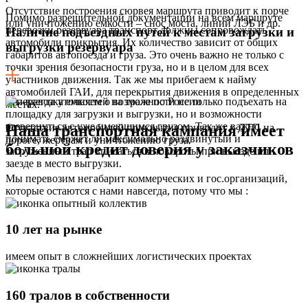
Отсутствие построения сюрвея маршрута приводит к порче
Помимо разрешительной документации на всем маршруте
или уничтожению емкости – снос моста, линий ЛЭБ и др.
перевозки резервуара транспорт должны сопровождать
Наличие подъездных путей к местам загрузки и
автомобили прикрытия. Их количество зависит от общих
выгрузки резервуара
габаритов автопоезда и груза. Это очень важно не только с
точки зрения безопасности груза, но и в целом для всех
участников движения. Так же мы прибегаем к найму
автомобилей ГАИ, для перекрытия движения в определенных
Мы всегда уточняем о возможности не только подъехать на
местах.
площадку для загрузки и выгрузки, но и возможности
развернуться с уже имеющимся грузом. Так же важно
Наша транспортная кампания имеет
Отсутствие автомобилей прикрытия приводит к ДТП на
понимать сможет ли максимально раздвинутый и
дороге, жертвам и уничтожению груза.
большой кредит доверия у заказчиков
загруженный трал вписаться в повороты при выезде или
заезде в место выгрузки.
Мы перевозим негабарит коммерческих и гос.организаций,
которые остаются с нами навсегда, потому что мы :
10 лет на рынке
имеем опыт в сложнейших логистических проектах
160 тралов в собственности