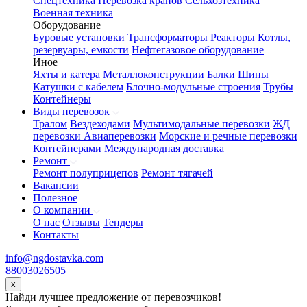
Спецтехника
Перевозка кранов
Сельхозтехника
Военная техника
Оборудование
Буровые установки
Трансформаторы
Реакторы
Котлы,
резервуары, емкости
Нефтегазовое оборудование
Иное
Яхты и катера
Металлоконструкции
Балки
Шины
Катушки с кабелем
Блочно-модульные строения
Трубы
Контейнеры
Виды перевозок
Тралом
Вездеходами
Мультимодальные перевозки
ЖД
перевозки
Авиаперевозки
Морские и речные перевозки
Контейнерами
Международная доставка
Ремонт
Ремонт полуприцепов
Ремонт тягачей
Вакансии
Полезное
О компании
О нас
Отзывы
Тендеры
Контакты
info@ngdostavka.com
88003026505
x
Найди лучшее предложение от перевозчиков!