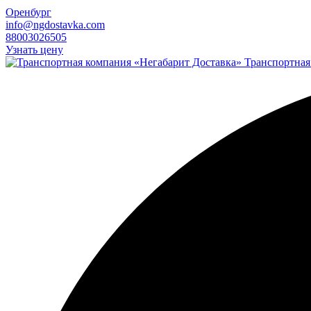
Оренбург
info@ngdostavka.com
88003026505
Узнать цену
Транспортная