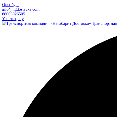
Оренбург
info@ngdostavka.com
88003026505
Узнать цену
Транспортная