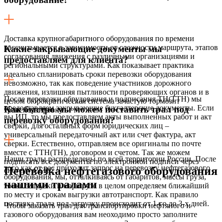
Доставка крупногабаритного оборудования по времени
рассчитывается в зависимости от сложности маршрута, этапов
Какие закрывающие документы мы
согласования движения с различными организациями и
предоставляем для клиента?
региональными структурами. Как показывает практика
идеально спланировать сроки перевозки оборудования
невозможно, так как поведение участников дорожного
движения, излишняя пытливости проверяющих органов и в
После перевозки обрудования и подписания ТН(ТТН) мы
целом бюрократическая система зачастую тормозит
предоставляем закрывающие бухгалтерские документы. Если
Как быстро мы можем поставить трал под
транспортировку.
вы ИП, то мы предоставляем акты выполненных работ и акт
перевозку оборудования?
сверки, для остальных форм юридических лиц –
универсальный передаточный акт или счет фактура, акт
сверки. Естественно, отправляем все оригиналы по почте
вместе с ТТН(ТН), договором и счетом. Так же можем
Наши тралы распределены по всей территории России. После
подписать все документы по электронной подписи через
того как от вас приходит запрос на перевозку нефтегазового
Перевозка нефтегазового оборудования
систему СБИС.
оборудования, мы, отталкиваясь от габаритов, массы груза,
нашими тралами
точки загрузки и маршрута в целом определяем ближайший
по месту и срокам выгрузки автотранспорт. Как правило
поставка трала под загрузку происходит от 1-го до 3-х дней.
Чтобы заказать трал для транспортировки нефтяного и
газового оборудования вам неоходимо просто заполните