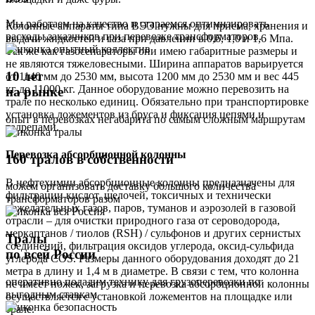
Мы работаем на качество и стараемся оптимизировать
Колонные аппараты типа ВЭЭ нужны для приема, хранения и
расходы заказчиков при перевозке трансформаторов.
выдачи жидкостей и газа при давлении в 0,6, 1,0 и 1,6 Мпа.
Так же как газосепараторы они имею габаритные размеры и
не являются тяжеловесными. Ширина аппаратов варьируется
10 лет
от 1140 мм до 2530 мм, высота 1200 мм до 2530 мм и вес 445
кг до 11000 кг. Данное оборудование можно перевозить на
на рынке
трале по несколько единиц. Обязательно при транспортировке
установка ложементов из бруса и фиксация цепями и
опыт в перевозках негабарита по самым сложным маршрутам
талрепами.
Перевозка абсорбционной колонны
160 тралов в собственности
В нефтехимии абсорбционные колонны предназначены для
можем организовать доставку большого количества
фильтрации кислот, щелочей, токсичных и технически
трансформаторов разом
нежелательных газов, паров, туманов и аэрозолей в газовой
отрасли – для очистки природного газа от сероводорода,
меркаптанов / тиолов (RSH) / сульфонов и других сернистых
Тралы
соединений, фильтрация оксидов углерода, оксид-сульфида
по всей России
углерода COS. Размеры данного оборудования доходят до 21
метра в длину и 1,4 м в диаметре. В связи с тем, что колонна
оперативно подадим технику для грузоперевозки по
не имеет ножек, загрузка и перевозка абсорбционной колонны
выгодным ставкам
осуществляется с установкой ложементов на площадке или
трале.