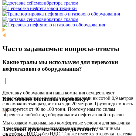
Часто задаваемые
вопросы-ответы
Какие тралы мы используем для перевозки
нефтегазового оборудования?
Доставку оборудования наша компания осуществляет
телескопическими низкорамными тралами высотой 0,9 метров
Как можно оплатить перевозку?
с возможностью раздвигаться до 20 метров. Грузоподъемность
варьируется от 40 до 100 тонн. Поэтому нам по силам
перевезти любой вид оборудования нефтегазовой отрасли.
Мы создаем максимально комфортные условия для заказчика
и поэтому принимаем оплату наличными, безналичным
За какой срок мы можем доставить
способом с НДС и без НДС. Так же имеется отсрочка платежа.
оборудование?