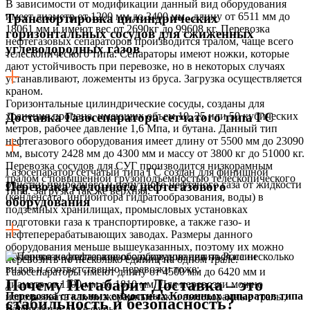
В зависимости от модификации данный вид оборудования
имеет диаметр от 1200 мм до 3400 мм , длину от 6511 мм до
Транспортировка цилиндрических
18061 мм и имеют вес от 2690кг до 99608 кг. Перевозка
горизонтальных сосудов для сжиженных
нефтегазовых сепараторов производится тралом, чаще всего
углеводородных газов
телескопического типа. Сепараторы имеют ножки, которые
дают устойчивость при перевозке, но в некоторых случаях
устанавливают, ложементы из бруса. Загрузка осуществляется
краном.
Горизонтальные цилиндрические сосуды, созданы для
хранения пропана, имеющих объем 10, 25 или 50 кубических
Доставка Газосепаратора сетчатого типа ГС
метров, рабочее давление 1,6 Мпа, и бутана. Данный тип
нефтегазового оборудования имеет длину от 5500 мм до 23090
мм, высоту 2428 мм до 4300 мм и массу от 3800 кг до 51000 кг.
Перевозка сосудов для СУГ производится низкорамным
Газосепаратор сетчатый типа ГС создан для финишной
тралом с повышенной грузоподъемностью телескопического
очистки природного и попутного нефтяного газа от жидкости
Перевозка колонного нефтегазового
типа. Загрузка так же верхняя.
(конденсата, ингибитора гидратообразования, воды) в
оборудования
подземных хранилищах, промысловых установках
подготовки газа к транспортировке, а также газо- и
нефтеперерабатывающих заводах. Размеры данного
оборудования меньше вышеуказанных, поэтому их можно
Колонное нефтегазовое оборудование делиться на несколько
перевозить по несколько единиц на одном трале.
видов и соответственно перевозки тоже:
Газосепараторы имеют длину от 4500 мм до 6420 мм и
Почему Негабарит Доставка – это
диаметр от 1100 мм до 1810 мм. Для перевозки можно
Перевозка стальных емкостных Колонных аппаратов типа
использовать как низкорамные так и высокорамные тралы,
стабильность и безопасность?
ВЭЭ
площадки и даже фуры.