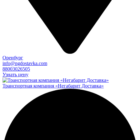
Оренбург
info@ngdostavka.com
88003026505
Узнать цену
Транспортная компания «Негабарит Доставка»