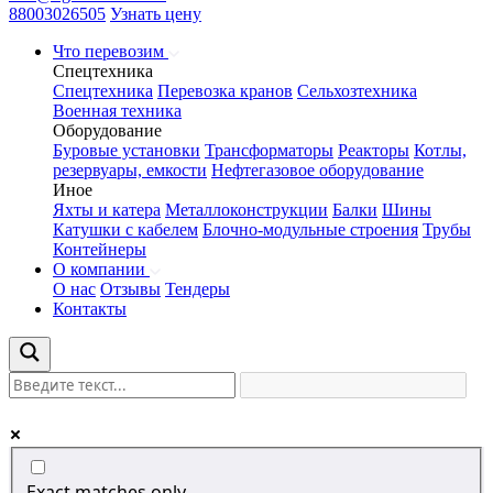
88003026505
Узнать цену
Что перевозим
Спецтехника
Спецтехника
Перевозка кранов
Сельхозтехника
Военная техника
Оборудование
Буровые установки
Трансформаторы
Реакторы
Котлы,
резервуары, емкости
Нефтегазовое оборудование
Иное
Яхты и катера
Металлоконструкции
Балки
Шины
Катушки с кабелем
Блочно-модульные строения
Трубы
Контейнеры
О компании
О нас
Отзывы
Тендеры
Контакты
Exact matches only