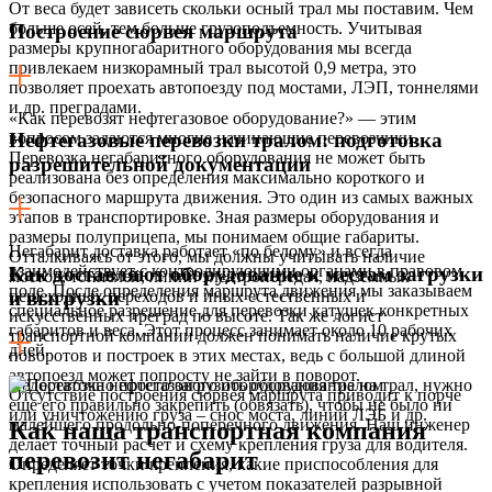
От веса будет зависеть скольки осный трал мы поставим. Чем
больше осей, тем больше грузоподъемность. Учитывая
Построение сюрвея маршрута
размеры крупногабаритного оборудования мы всегда
привлекаем низкорамный трал высотой 0,9 метра, это
позволяет проехать автопоезду под мостами, ЛЭП, тоннелями
и др. преградами.
«Как перевозят нефтегазовое оборудование?» — этим
вопросом задаются многие начинающие перевозчики.
Нефтегазовые перевозки тралом: подготовка
Перевозка негабаритного оборудования не может быть
разрешительной документации
реализована без определения максимально короткого и
безопасного маршрута движения. Это один из самых важных
этапов в транспортировке. Зная размеры оборудования и
размеры полуприцепа, мы понимаем общие габариты.
Негабарит доставка работает «по белому» и всегда
Отталкиваясь от этого, мы должны учитывать наличие
взаимодействует с контролирующими органами в правовом
Как доставляют оборудование к местам загрузки
мостов, тоннелей, линий электропередач, надземных
поле. После определения маршрута движения мы заказываем
пешеходных переходов и иных естественных и
и выгрузки
специальное разрешение для перевозки катушек конкретных
искусственных преград по высоте. Так же логист
габаритов и веса. Этот процесс занимает около 10 рабочих
транспортной компании должен понимать наличие крутых
дней.
поворотов и построек в этих местах, ведь с большой длиной
автопоезд может попросту не зайти в поворот.
Недостаточно просто загрузить оборудование на трал, нужно
Отсутствие построения сюрвея маршрута приводит к порче
еще его правильно закрепить (обвязать), чтобы не было ни
или уничтожению груза – снос моста, линий ЛЭБ и др.
малейшего продольно-поперечного движения. Наш инженер
Как наша транспортная компания
делает точный расчет и схему крепления груза для водителя.
перевозит негабарит
Определяет точки крепления, какие приспособления для
крепления использовать с учетом показателей разрывной