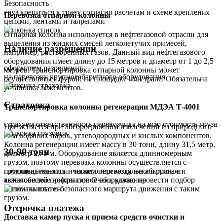
Безопасность
груз крепиться к тралу согласно расчетам и схеме крепления
Перевозка отпарной колонны
цепями, лентами и талрепами
Отпарная колонна используется в нефтегазовой отрасли для
выделения из жидких смесей легколетучих примесей,
Наличие разрешений
например, растворенных газов. Данный вид нефтегазового
оборудования имеет длину до 15 метров и диаметр от 1 до 2,5
оформляем разрешения
метров. Транспортировка отпарной колонны может
на перевозку крупногабаритного оборудования
осуществляться фурой, на площадке или трале. Обязательна
установка ложементов.
Страховка
Транспортировка колонны регенерации МДЭА Т-4001
страхуем ответственность перевозчика на всю стоимость груза
Применяется при абсорбционном извлечении из природного
газа водяных паров, углеводородных и кислых компонентов.
Колонна регенерации имеет массу в 30 тонн, длину 31,5 метр,
30-90 тонн
диаметр 2,75 м. Оборудование является длинномерным
грузом, поэтому перевозка колонны осуществляется с
помощью телескопического или модульного трала и
грузоподъемность – можем перевезти негабаритное и
автомобилей прикрытия. Очень важно провести подбор
тяжеловесное нефтегазовое оборудование
оптимального и безопасного маршрута движения с таким
грузом.
Отсрочка платежа
Доставка камер пуска и приема средств очистки и