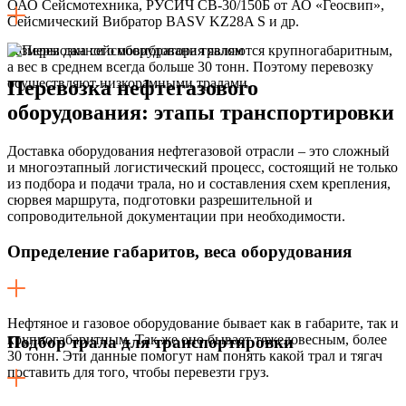
ОАО Сейсмотехника, РУСИЧ СВ-30/150Б от АО «Геосвип»,
Сейсмический Вибратор BASV KZ28A S и др.
Размеры данного оборудования являются крупногабаритным,
а вес в среднем всегда больше 30 тонн. Поэтому перевозку
осуществляют низкорамными тралами.
Перевозка нефтегазового
оборудования:
этапы транспортировки
Доставка оборудования нефтегазовой отрасли – это сложный
и многоэтапный логистический процесс, состоящий не только
из подбора и подачи трала, но и составления схем крепления,
сюрвея маршрута, подготовки разрешительной и
сопроводительной документации при необходимости.
Определение габаритов, веса оборудования
Нефтяное и газовое оборудование бывает как в габарите, так и
крупногабаритным. Так же оно бывает тяжеловесным, более
Подбор трала для транспортировки
30 тонн. Эти данные помогут нам понять какой трал и тягач
поставить для того, чтобы перевезти груз.