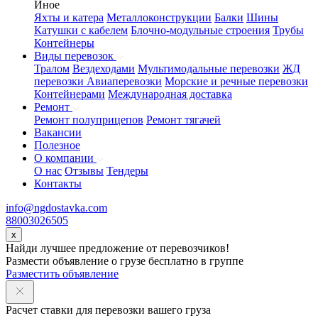
Иное
Яхты и катера
Металлоконструкции
Балки
Шины
Катушки с кабелем
Блочно-модульные строения
Трубы
Контейнеры
Виды перевозок
Тралом
Вездеходами
Мультимодальные перевозки
ЖД
перевозки
Авиаперевозки
Морские и речные перевозки
Контейнерами
Международная доставка
Ремонт
Ремонт полуприцепов
Ремонт тягачей
Вакансии
Полезное
О компании
О нас
Отзывы
Тендеры
Контакты
info@ngdostavka.com
88003026505
x
Найди лучшее предложение от перевозчиков!
Размести объявление о грузе бесплатно в группе
Разместить объявление
Расчет ставки для перевозки вашего груза