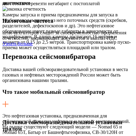
диагностики
мы готовы перевезти негабарит с постоплатой
Камеры запуска и приема предназначены для запуска в
Налоговая чистота
трубопровод и приема из него поточных средств (скребков,
разделителей, дефектоскопов и др). Это нефтегазовое
оборудование имеет разные габариты в зависимости от
штат бухгалтеров следит за своевременностью оформления
модификации. В длину камеры достигают 16 метров и
отчетностей, закрывающих документов и выплат НДС
диаметр от 0,15 до 2,5 метров. Транспортировка камер пуско-
Узнать больше
приема может осуществляться площадкой или тралом.
Перевозка
сейсмовибратора
Доставка вашей сейсморазведовательной установки в места
газовых и нефтяных месторождений России может быть
организована нашими тралами.
Что такое мобильный сейсмовибратор
Это нефтегазовая установка, предназначенная для
сейсмической разведки нефтяных и газовых месторождений.
Доставка сейсморазведовательной установки
На рынке существуют следующий модели — Nоmad 65 и
тралом
Nоmad 65T, Батыр от Башнефтьгеофизика, CВ-30/120Н от