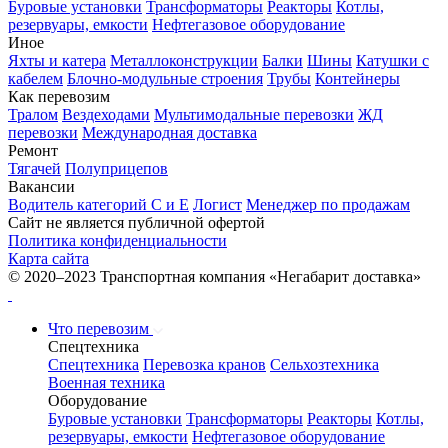
Буровые установки
Трансформаторы
Реакторы
Котлы,
резервуары, емкости
Нефтегазовое оборудование
Иное
Яхты и катера
Металлоконструкции
Балки
Шины
Катушки с
кабелем
Блочно-модульные строения
Трубы
Контейнеры
Как перевозим
Тралом
Вездеходами
Мультимодальные перевозки
ЖД
перевозки
Международная доставка
Ремонт
Тягачей
Полуприцепов
Вакансии
Водитель категорий С и Е
Логист
Менеджер по продажам
Сайт не является публичной офертой
Политика конфиденциальности
Карта сайта
© 2020–2023 Транспортная компания «Негабарит доставка»
Что перевозим
Спецтехника
Спецтехника
Перевозка кранов
Сельхозтехника
Военная техника
Оборудование
Буровые установки
Трансформаторы
Реакторы
Котлы,
резервуары, емкости
Нефтегазовое оборудование