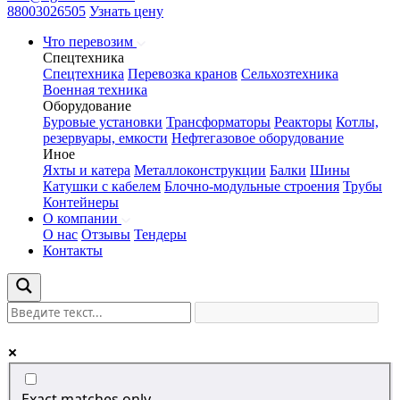
88003026505
Узнать цену
Что перевозим
Спецтехника
Спецтехника
Перевозка кранов
Сельхозтехника
Военная техника
Оборудование
Буровые установки
Трансформаторы
Реакторы
Котлы,
резервуары, емкости
Нефтегазовое оборудование
Иное
Яхты и катера
Металлоконструкции
Балки
Шины
Катушки с кабелем
Блочно-модульные строения
Трубы
Контейнеры
О компании
О нас
Отзывы
Тендеры
Контакты
Exact matches only