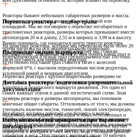
конструктивные особенности, которые влияют на перевозку.
Реакторы бывают небольших габаритных размеров и массы.
Перевезти эти реакторы можно обычной фурой или
Перевозка реактора - подбор трала
площадкой. Мы же поговорим о перевозке негабаритных и
тяжеловесных реакторов, размеры которых превышают вместе
автопоездом 20 м в длину, 2,55 м в ширину и 3,99 м в высоту.
Важно понимать, где находиться центр тяжести реактора,
На практике реакторы, которые мы перевозили были более 20
чтобы нагрузка на оси автопоезда были правильно
м в длину и весом более 80 тонн. Поэтому мы ставили
Построение сюрвея маршрута
распределены. Эти данные помогут нам понять какой трал и
телескопический 8 осный трал грузоподъемностью 100 тонн.
тягач поставить для перевозки реактора.
Естественно под такой трал ставится тягач с колесной
формулой 6*4, с высоким передаточным числом редуктора,
усиленной рамой и мощным двигателем.
Перевозка реактора с крупногабаритными размерами не
может быть реализована без определения максимально
Доставка реактора: подготовка разрешительной
короткого и безопасного маршрута движения. Это один из
документации
самых важных этапов в данной логистической схеме. Зная
размеры реактора и размеры автоприцепа, мы понимаем
конечные общие габариты. Отталкиваясь от этого, мы должны
учитывать наличие мостов, тоннелей, линий электропередач,
Негабарит доставка работает «по белому» и всегда
надземных пешеходных переходов и иных естественных и
взаимодействует с контролирующими органами в правовом
Найм автомобилей прикрытия при перевозке
искусственных преград по высоте и ширине. Так же логист
поле. После определения маршрута движения мы заказываем
транспортной компании должен понимать наличие крутых
негабарита
специальное разрешение для перевозки реактора конкретных
поворотов и построек в этих местах, ведь с большой длиной
габаритов и веса. Этот процесс занимает около 10 рабочих
автопоезд может попросту не зайти в поворот.