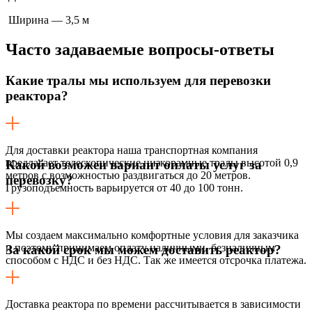
Ширина — 3,5 м
Часто задаваемые
вопросы-ответы
Какие тралы мы используем для перевозки
реактора?
Для доставки реактора наша транспортная компания
предлагает телескопические низкорамные тралы высотой 0,9
Какой возможен вариант оплаты услуг за
метров с возможностью раздвигаться до 20 метров.
перевозку?
Грузоподъемность варьируется от 40 до 100 тонн.
Мы создаем максимально комфортные условия для заказчика
и поэтому принимаем оплату наличными, безналичным
За какой срок мы можем доставить реактор?
способом с НДС и без НДС. Так же имеется отсрочка платежа.
Доставка реактора по времени рассчитывается в зависимости