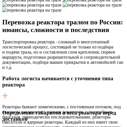
Перевозка реактора тралом по России:
нюансы, сложности и последствия
Транспортировка реактора - сложный и многоэтапный
логистический процесс, состоящий не только из подбора
и подачи трала, но и составления схем крепления, сюрвея
маршрута, подготовки разрешительной и сопроводительной
документации, подбора машин прикрытия и автомобилей гаи
и т.д.
Работа логиста начинается с уточнения типа
реактора
Реакторы бывают химическими, с постоянным потоком, под
высоким давлением, с низким давлением, с анаэробным
Определение габаритов и веса реактора перед
биогазом, периодически последовательными, реакторы
доставкой
смесители и ядерные реакторы. Каждый из них имеет свои