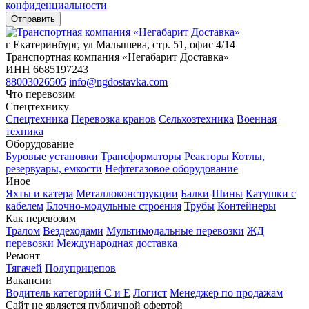
конфиденциальности
г Екатеринбург, ул Малышева, стр. 51, офис 4/14
Транспортная компания «Негабарит Доставка»
ИНН 6685197243
88003026505
info@ngdostavka.com
Что перевозим
Спецтехнику
Спецтехника
Перевозка кранов
Сельхозтехника
Военная
техника
Оборудование
Буровые установки
Трансформаторы
Реакторы
Котлы,
резервуары, емкости
Нефтегазовое оборудование
Иное
Яхты и катера
Металлоконструкции
Балки
Шины
Катушки с
кабелем
Блочно-модульные строения
Трубы
Контейнеры
Как перевозим
Тралом
Вездеходами
Мультимодальные перевозки
ЖД
перевозки
Международная доставка
Ремонт
Тягачей
Полуприцепов
Вакансии
Водитель категорий С и Е
Логист
Менеджер по продажам
Сайт не является публичной офертой