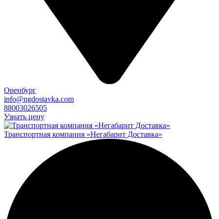
Оренбург
info@ngdostavka.com
88003026505
Узнать цену
Транспортная компания «Негабарит Доставка»