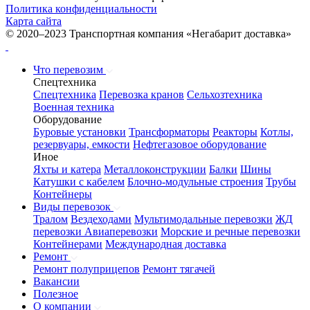
Политика конфиденциальности
Карта сайта
© 2020–2023 Транспортная компания «Негабарит доставка»
Что перевозим
Спецтехника
Спецтехника
Перевозка кранов
Сельхозтехника
Военная техника
Оборудование
Буровые установки
Трансформаторы
Реакторы
Котлы,
резервуары, емкости
Нефтегазовое оборудование
Иное
Яхты и катера
Металлоконструкции
Балки
Шины
Катушки с кабелем
Блочно-модульные строения
Трубы
Контейнеры
Виды перевозок
Тралом
Вездеходами
Мультимодальные перевозки
ЖД
перевозки
Авиаперевозки
Морские и речные перевозки
Контейнерами
Международная доставка
Ремонт
Ремонт полуприцепов
Ремонт тягачей
Вакансии
Полезное
О компании