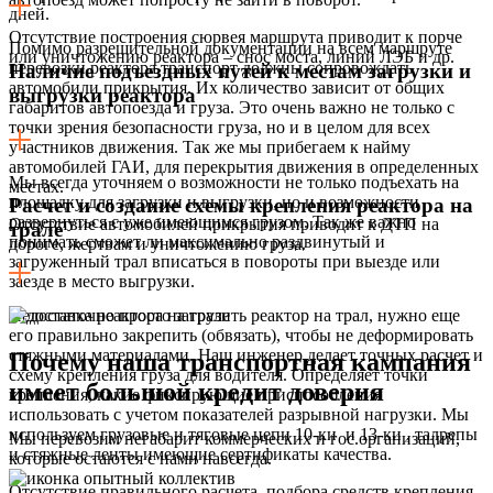
дней.
Отсутствие построения сюрвея маршрута приводит к порче
Помимо разрешительной документации на всем маршруте
или уничтожению реактора – снос моста, линий ЛЭБ и др.
перевозки реактора транспорт должны сопровождать
Наличие подъездных путей к местам загрузки и
автомобили прикрытия. Их количество зависит от общих
выгрузки реактора
габаритов автопоезда и груза. Это очень важно не только с
точки зрения безопасности груза, но и в целом для всех
участников движения. Так же мы прибегаем к найму
автомобилей ГАИ, для перекрытия движения в определенных
Мы всегда уточняем о возможности не только подъехать на
местах.
площадку для загрузки и выгрузки, но и возможности
Расчет и создание схемы крепления реактора на
развернуться с уже имеющимся грузом. Так же важно
Отсутствие автомобилей прикрытия приводит к ДТП на
трале
понимать сможет ли максимально раздвинутый и
дороге, жертвам и уничтожению груза.
загруженный трал вписаться в повороты при выезде или
заезде в место выгрузки.
Недостаточно просто загрузить реактор на трал, нужно еще
его правильно закрепить (обвязать), чтобы не деформировать
стяжными материалами. Наш инженер делает точных расчет и
Почему наша транспортная кампания
схему крепления груза для водителя. Определяет точки
имеет большой кредит доверия
крепления, какие фиксирующие приспособления
использовать с учетом показателей разрывной нагрузки. Мы
используем грузовые и тяговые цепи 10-ки и 13-ки , талрепы
Мы перевозим негабарит коммерческих и гос.организаций,
и стяжные ленты имеющие сертификаты качества.
которые остаются с нами навсегда.
Отсутствие правильного расчета, подбора средств крепления