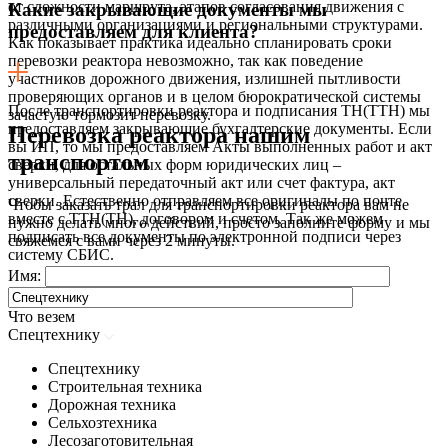
от сложности маршрута, этапов согласования движения с
Какие закрывающие документы мы
различными организациями и региональными структурами.
предоставляем для клиента?
Как показывает практика идеально спланировать сроки
перевозки реактора невозможно, так как поведение
участников дорожного движения, излишней пытливости
проверяющих органов и в целом бюрократической системы
После транспортировки реактора и подписания ТН(ТТН) мы
зачастую тормозит перевозку.
предоставляем закрывающие бухгалтерские документы. Если
Перевозка реактора нашим
вы ИП, то мы предоставляем Акты выполненных работ и акт
транспортом
сверки, для остальных форм юридических лиц –
универсальный передаточный акт или счет фактура, акт
сверки. Естественно отправляем все оригиналы по почте
Чтобы заказать трал для транспортировки реактора вам не
вместе с ТТН(ТН), договором и счетом. Так же можем
нужно делать много действий, просто заполните форму и мы
подписать все документы по электронной подписи через
свяжемся с вами через 2 минуты.
систему СБИС.
Имя:
Что везем
Спецтехнику
Спецтехнику
Строительная техника
Дорожная техника
Сельхозтехника
Лесозаготовительная