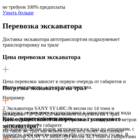
не требуем 100% предоплаты
Узнать больше
Перевозка
экскаватора
Доставка экскаватора автотранспортом подразумевает
транспортировку на трале
Цена перевозки экскаватора
Цена перевозки зависит в первую очередь от габаритов и
массы экскаватора, а не от их количества.
Погрузка экскаватора на трал
Например
2 Экскаватора SANY SY140C-9i весом по 14 тонн и
Погрузку экскаватора осуществляют в зависимости от вида
размерами 7,8*2,49*2,8 мы можем погрузить на 1 трал
трала – заднюю либо переднюю.
Как осуществляется перевозка гусеничного
грузоподъемностью 50 тонн и с рабочей площадкой 16 метров
– этот груз будет в габарите
экскаватора?
Экскаватор своим ходом загружается на трал по аппарелям, с
На такой же трал мы можем погрузить более массивный
парапета либо просто спереди при отстегивании гусака. В
экскаватор SANY SY380LC-9H весом 34,3 тонн и габаритами