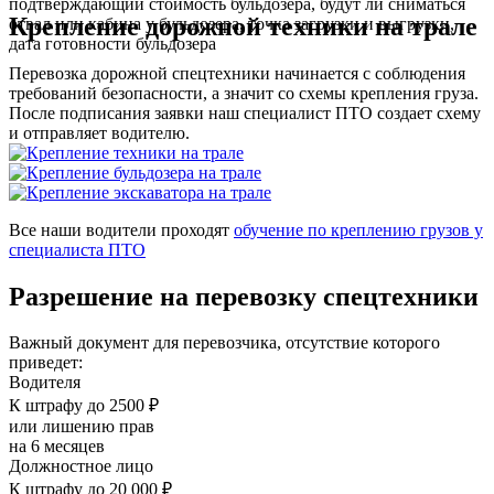
подтверждающий стоимость бульдозера, будут ли сниматься
Крепление дорожной техники на трале
отвал или кабина у бульдозера, точка загрузки и выгрузки,
дата готовности бульдозера
Перевозка дорожной спецтехники начинается с соблюдения
требований безопасности, а значит со схемы крепления груза.
После подписания заявки наш специалист ПТО создает схему
и отправляет водителю.
Все наши водители проходят
обучение по креплению грузов у
специалиста ПТО
Разрешение на перевозку спецтехники
Важный документ для перевозчика, отсутствие которого
приведет:
Водителя
К штрафу до 2500 ₽
или лишению прав
на 6 месяцев
Должностное лицо
К штрафу до 20 000 ₽