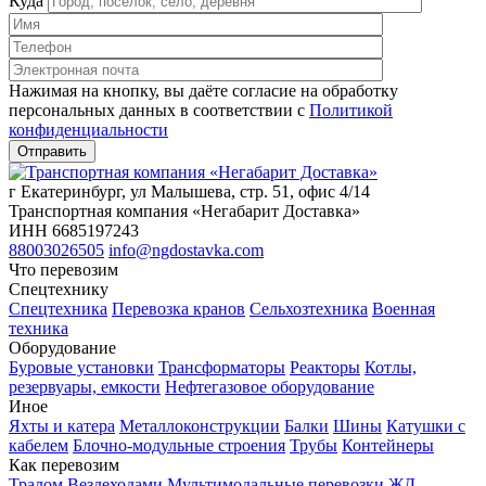
Куда
Нажимая на кнопку, вы даёте согласие на обработку
персональных данных в соответствии c
Политикой
конфиденциальности
г Екатеринбург, ул Малышева, стр. 51, офис 4/14
Транспортная компания «Негабарит Доставка»
ИНН 6685197243
88003026505
info@ngdostavka.com
Что перевозим
Спецтехнику
Спецтехника
Перевозка кранов
Сельхозтехника
Военная
техника
Оборудование
Буровые установки
Трансформаторы
Реакторы
Котлы,
резервуары, емкости
Нефтегазовое оборудование
Иное
Яхты и катера
Металлоконструкции
Балки
Шины
Катушки с
кабелем
Блочно-модульные строения
Трубы
Контейнеры
Как перевозим
Тралом
Вездеходами
Мультимодальные перевозки
ЖД