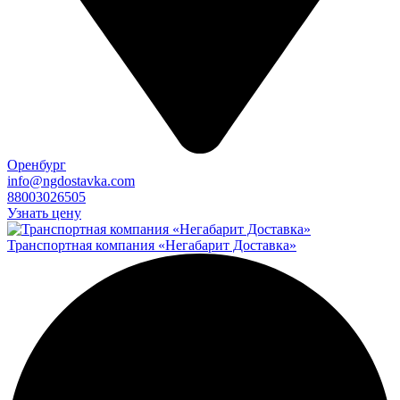
Оренбург
info@ngdostavka.com
88003026505
Узнать цену
Транспортная компания «Негабарит Доставка»