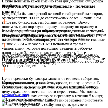
Важно понимать какой именно трал для доставки бульдозера
подойдет в том или ином случае
Перевозка бульдозера подешевле - полезные
нюансы
Бульдозеры бывают разной весовой и габаритной категории,
от сверхлегких 900 кг до сверхтяжелых более 35 тонн. Чем
выше вес бульдозера, тем больше их размеры. Важно
понимать транспортную ширину – ширину по правому и
Самой широкой частью в бульдозере является отвал, который
левому срезу гусениц и ширину между ведущими колесами –
для удешевления перевозки всегда снимается и грузится рядом
Погрузка бульдозера на трал
где будет основная нагрузка на трал. Легкие бульдозеры
с основным телом. Так же может сниматься кабина.
начинаются от 2,2 м в ширину, то есть габарит, более тяжелые
свыше 2,55 м – негабарит. Мы используем тралы с
уширителями, которые позволяют увеличить рабочую
площадку до 3,1 метра и как следствие взять более
Загрузка бульдозера осуществляется своим ходом сзади по
негабаритные бульдозеры. Так же важна грузоподьемность
трапам, либо с парапета. Важно правильно его обвязать после
Цена транспортировки бульдозера
трала. В нашем автопарке тралы грузоподьемностью от 30 до
установки на рабочую площадку.
90 тонн грузоподьемностью.
Цена перевозки бульдозера зависит от его веса, габаритов,
Мы готовы перевезти ваш бульдозер.
маршрута доставки, расстояния, сроков, иногда и сезона. В
Оставьте заявку и мы перезвоним вам в течение 10 минут
стоимость транспортировки мы всегда закладываем также
цену страховки ответственности перевозчика. Мы можем
Оставить заявку
точно рассчитать вам ставку за перевозку в течении 5 минут,
которая будет неизменна. Единственное заранее приготовьте
данные по грузу, модель, схему или фото, документ