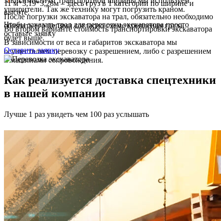
зависимости от транспортной ширины мы используем
11 м*3,19*3,28м – здесь груз в 1 категории по ширине и
уширители. Так же технику могут погрузить краном.
высоте.
После погрузки экскаватора на трал, обязательно необходимо
Чтобы заказать трал для перевозки экскаватора просто
обвязать его цепями согласно схеме крепления груза.
Во втором варианте стоимость транспортировки экскаватора
оставьте заявку
будет выше.
В зависимости от веса и габаритов экскаватора мы
Оставить заявку
осуществляем перевозку с разрешением, либо с разрешением
и машинами сопровождения.
Как реализуется доставка спецтехники
в нашей компании
Лучше 1 раз увидеть чем 100 раз услышать