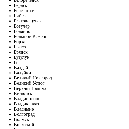
Белореченск
Бердск
Березники
Бийск
Благовещенск
Богучар
Бодайбо
Большой Камень
Борзя
Братск
Брянск
Бузулук
В
Валдай
Валуйки
Великий Новгород
Великий Устюг
Верхняя Пышма
Вилюйск
Владивосток
Владикавказ
Владимир
Волгоград
Волжск
Волжский