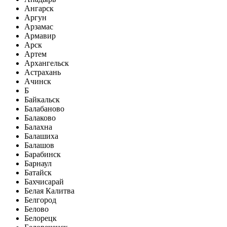
Ангарск
Аргун
Арзамас
Армавир
Арск
Артем
Архангельск
Астрахань
Ачинск
Б
Байкальск
Балабаново
Балаково
Балахна
Балашиха
Балашов
Барабинск
Барнаул
Батайск
Бахчисарай
Белая Калитва
Белгород
Белово
Белорецк