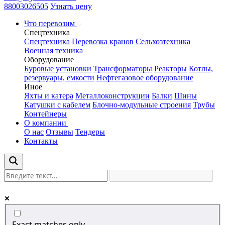
88003026505
Узнать цену
Что перевозим
Спецтехника
Спецтехника
Перевозка кранов
Сельхозтехника
Военная техника
Оборудование
Буровые установки
Трансформаторы
Реакторы
Котлы,
резервуары, емкости
Нефтегазовое оборудование
Иное
Яхты и катера
Металлоконструкции
Балки
Шины
Катушки с кабелем
Блочно-модульные строения
Трубы
Контейнеры
О компании
О нас
Отзывы
Тендеры
Контакты
Exact matches only