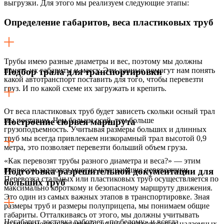
выгрузки. Для этого мы реализуем следующие этапы:
Определение габаритов, веса пластиковых труб
Трубы имею разные диаметры и вес, поэтому мы должны
понять их габариты и массу. Эти данные помогут нам понять
Подбор трала для транспортировки
какой автотранспорт поставить для того, чтобы перевезти
груз. И по какой схеме их загружать и крепить.
От веса пластиковых труб будет зависеть скольки осный трал
мы поставим. Чем больше осей, тем больше
Построение сюрвея маршрута
грузоподъемность. Учитывая размеры больших и длинных
труб мы всегда привлекаем низкорамный трал высотой 0,9
метра, это позволяет перевезти больший объем груза.
«Как перевозят трубы разного диаметра и веса?» — этим
вопросом задаются многие начинающие перевозчики.
Подготовка разрешительной документации для
Перевозка стальных или пластиковых труб осуществляется по
больших труб
максимально короткому и безопасному маршруту движения.
Это один из самых важных этапов в транспортировке. Зная
размеры труб и размеры полуприцепа, мы понимаем общие
габариты. Отталкиваясь от этого, мы должны учитывать
Негабарит доставка работает «по белому» и всегда
наличие мостов, тоннелей, линий электропередач, надземных