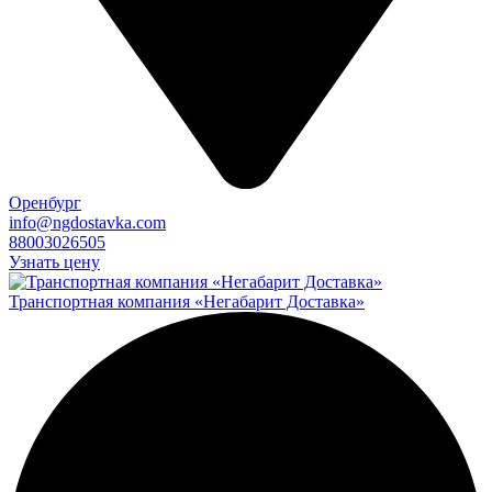
Оренбург
info@ngdostavka.com
88003026505
Узнать цену
Транспортная компания «Негабарит Доставка»