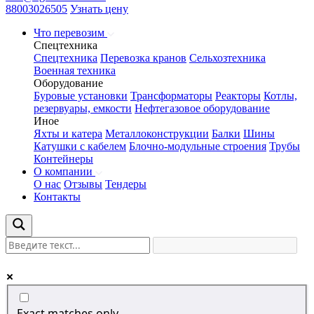
88003026505
Узнать цену
Что перевозим
Спецтехника
Спецтехника
Перевозка кранов
Сельхозтехника
Военная техника
Оборудование
Буровые установки
Трансформаторы
Реакторы
Котлы,
резервуары, емкости
Нефтегазовое оборудование
Иное
Яхты и катера
Металлоконструкции
Балки
Шины
Катушки с кабелем
Блочно-модульные строения
Трубы
Контейнеры
О компании
О нас
Отзывы
Тендеры
Контакты
Exact matches only