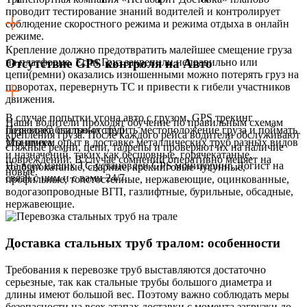
проводит тестирование знаний водителей и контролирует
соблюдение скоростного режима и режима отдыха в онлайн
режиме.
Крепление должно предотвратить малейшее смещение груза
на платформе. Если Груз закрепили неправильно или
Отсутствие GPS контроля на Авто
цепи(ремни) оказались изношенными можно потерять груз на
поворотах, перевернуть ТС и привести к гибели участников
движения.
В случае попытки угона авто с грузом, GPS трекинг
Наши водители проходят обучение по правильным схемам
позволяет быстро отследить местоположение груза и поймать
Перевозка стальных труб
крепления груза. После каждого рейса водители обслуживают
угонщика.
Мы имеем опыт в доставке
металлических труб разных видов
стяжные ремни, цепи, талрепы и проверяют их на наличие
и назначений, таких как бесшовные, горячекатаные,
повреждений. В случае сомнений оперативно меняет на
На всех наших ТС установлен GPS мониторинг. Логист на
холоднокатаные, сварные, крекинговые чугунные,
новые.
связи с ним и с вами 24/7.
профильные, толстостенные, нержавеющие, оцинкованные,
водогазопроводные ВГП, газлифтные, бурильные, обсадные,
нержавеющие.
Доставка стальных труб тралом: особенности
Требования к перевозке труб выставляются достаточно
серьезные, так как стальные трубы большого диаметра и
длины имеют большой вес. Поэтому важно соблюдать меры
безопасности на всех этапах доставки с момента загрузки до