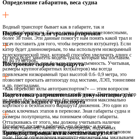
Определение габаритов, веса судна
Водный транспорт бывает как в габарите, так и
крупногабаритным. Так же судна бывают тяжеловесными,
Подбор трала для транспортировки
более 38 тонн. Эти данные помогут нам понять какой трал и
тягач поставить для того, чтобы перевезти яхту(катер). Если
катер будет длинномерным, то мы используем низкорамный
телескопический трал, который способен увеличить длину с
От веса будет зависеть модель трала, который мы поставим.
10 до 19 метров.
Чем больше осей, тем больше грузоподъемность. Учитывая,
Построение сюрвея маршрута
размеры крупногабаритных яхт(катеров) мы всегда
привлекаем низкорамный трал высотой 0.6- 0,9 метра, это
позволяет проехать автопоезду под мостами, ЛЭП, тоннелями
и др. преградами.
«Как перевозят яхты автотранспортом?» — этим вопросом
задаются многие начинающие перевозчики. Перевозка яхт kpp
Подготовка разрешительной документации для
не может быть реализована без определения максимально
перевозки водного транспорта
короткого и безопасного маршрута движения. Это один из
самых ключевых этапов в перевозке. Зная габариты судна и
размеры полуприцепа, мы понимаем общие габариты.
Отталкиваясь от этого, мы должны учитывать наличие
Негабарит доставка работает «по белому» и всегда
мостов, тоннелей, линий электропередач, надземных
взаимодействует с контролирующими органами в правовом
Транспортировка яхт к местам загрузки и
пешеходных переходов и иных естественных и
поле. После определения маршрута движения мы заказываем
искусственных преград по высоте. Так же логист