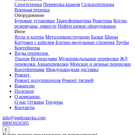
Спецтехника
Перевозка кранов
Сельхозтехника
Военная техника
Оборудование
Буровые установки
Трансформаторы
Реакторы
Котлы,
резервуары, емкости
Нефтегазовое оборудование
Иное
Яхты и катера
Металлоконструкции
Балки
Шины
Катушки с кабелем
Блочно-модульные строения
Трубы
Контейнеры
Виды перевозок
Тралом
Вездеходами
Мультимодальные перевозки
ЖД
перевозки
Авиаперевозки
Морские и речные перевозки
Контейнерами
Международная доставка
Ремонт
Ремонт полуприцепов
Ремонт тягачей
Вакансии
Полезное
О компании
О нас
Отзывы
Тендеры
Контакты
info@ngdostavka.com
88003026505
x
Найди лучшее предложение от перевозчиков!