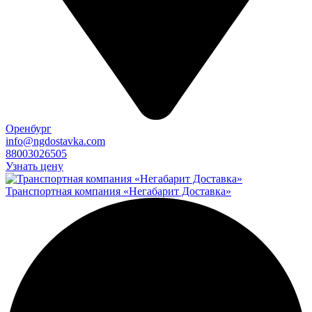
Оренбург
info@ngdostavka.com
88003026505
Узнать цену
Транспортная компания «Негабарит Доставка»