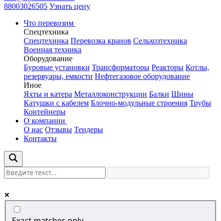
88003026505
Узнать цену
Что перевозим
Спецтехника
Спецтехника
Перевозка кранов
Сельхозтехника
Военная техника
Оборудование
Буровые установки
Трансформаторы
Реакторы
Котлы,
резервуары, емкости
Нефтегазовое оборудование
Иное
Яхты и катера
Металлоконструкции
Балки
Шины
Катушки с кабелем
Блочно-модульные строения
Трубы
Контейнеры
О компании
О нас
Отзывы
Тендеры
Контакты
Exact matches only