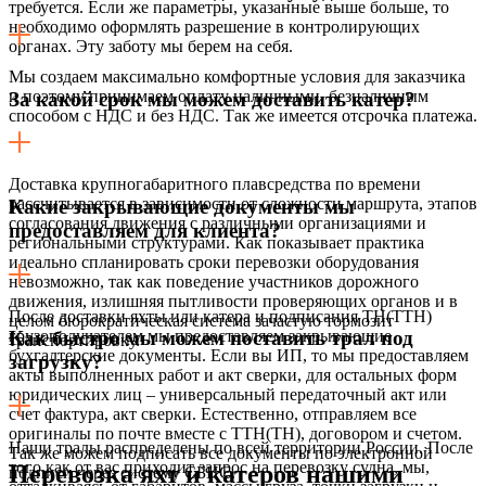
требуется. Если же параметры, указанные выше больше, то
необходимо оформлять разрешение в контролирующих
органах. Эту заботу мы берем на себя.
Мы создаем максимально комфортные условия для заказчика
и поэтому принимаем оплату наличными, безналичным
За какой срок мы можем доставить катер?
способом с НДС и без НДС. Так же имеется отсрочка платежа.
Доставка крупногабаритного плавсредства по времени
рассчитывается в зависимости от сложности маршрута, этапов
Какие закрывающие документы мы
согласования движения с различными организациями и
предоставляем для клиента?
региональными структурами. Как показывает практика
идеально спланировать сроки перевозки оборудования
невозможно, так как поведение участников дорожного
движения, излишняя пытливости проверяющих органов и в
После доставки яхты или катера и подписания ТН(ТТН)
целом бюрократическая система зачастую тормозит
грузополучателем мы предоставляем закрывающие
Как быстро мы можем поставить трал под
транспортировку.
бухгалтерские документы. Если вы ИП, то мы предоставляем
загрузку?
акты выполненных работ и акт сверки, для остальных форм
юридических лиц – универсальный передаточный акт или
счет фактура, акт сверки. Естественно, отправляем все
оригиналы по почте вместе с ТТН(ТН), договором и счетом.
Наши тралы распределены по всей территории России. После
Так же можем подписать все документы по электронной
того как от вас приходит запрос на перевозку судна, мы,
Перевозка яхт и катеров нашими
подписи через систему СБИС.