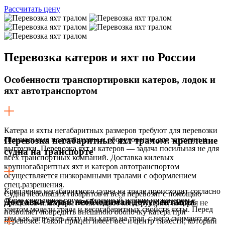
Рассчитать цену
Перевозка
катеров и яхт по России
Особенности транспортировки катеров, лодок и
яхт автотранспортом
Катера и яхты негабаритных размеров требуют для перевозки
специальные полуприцепы и оборудование для загрузки и
Перевозка негабаритных яхт тралом: крепление
выгрузки. Перевозка яхт и катеров — задача посильная не для
судна на транспорте
всех транспортных компаний. Доставка килевых
крупногабаритных яхт и катеров автотранспортом
осуществляется низкорамными тралами с оформлением
спец.разрешения.
Крепление негабаритного судна на трале происходит согласно
Судна небольших габаритов и веса перевозят с помощью
схеме крепления груза, созданный нашим инженером с
Доставка яхты: необходимая документация
прицепов-платформ . Они имеют конструкцию, которая не
учетом модели трала и весогабаритных свойств яхты. Перед
позволяет повредить внешнюю оболочку катера при
тем как загрузить яхту или катер на трал, с него снимают все
перевозке. Такой прицеп имеет вес и центр тяжести, который