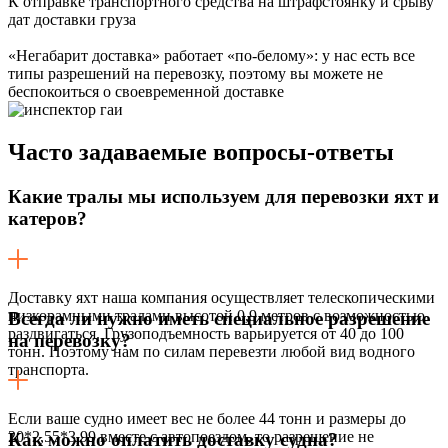
К отправке транспортного средства на штрафстоянку и срыву
дат доставки груза
«Негабарит доставка» работает «по-белому»: у нас есть все
типы разрешений на перевозку, поэтому вы можете не
беспокоиться о своевременной доставке
Часто задаваемые
вопросы-ответы
Какие тралы мы используем для перевозки яхт и
катеров?
Доставку яхт наша компания осуществляет телескопическими
низкорамными тралами высотой 0,9 метров с возможностью
Всегда ли нужно иметь специальное разрешение
раздвигаться. Грузоподъемность варьируется от 40 до 100
на перевозку?
тонн. Поэтому нам по силам перевезти любой вид водного
транспорта.
Если ваше судно имеет вес не более 44 тонн и размеры до
20*2,55*3,99 вместе с автопоездом, то разрешение не
Как можно оплатить доставку судна?