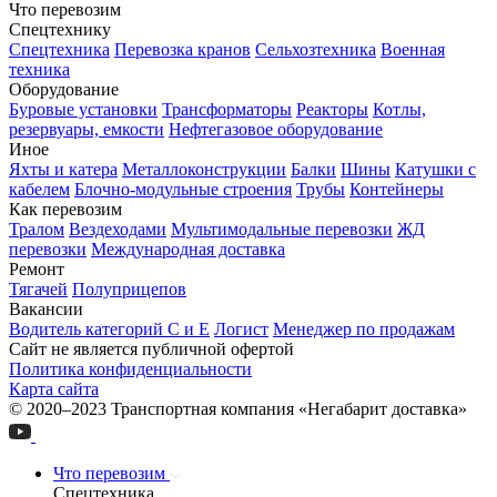
Что перевозим
Спецтехнику
Спецтехника
Перевозка кранов
Сельхозтехника
Военная
техника
Оборудование
Буровые установки
Трансформаторы
Реакторы
Котлы,
резервуары, емкости
Нефтегазовое оборудование
Иное
Яхты и катера
Металлоконструкции
Балки
Шины
Катушки с
кабелем
Блочно-модульные строения
Трубы
Контейнеры
Как перевозим
Тралом
Вездеходами
Мультимодальные перевозки
ЖД
перевозки
Международная доставка
Ремонт
Тягачей
Полуприцепов
Вакансии
Водитель категорий С и Е
Логист
Менеджер по продажам
Сайт не является публичной офертой
Политика конфиденциальности
Карта сайта
© 2020–2023 Транспортная компания «Негабарит доставка»
Что перевозим
Спецтехника