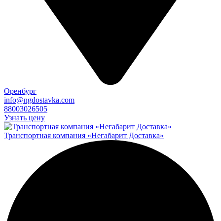
Оренбург
info@ngdostavka.com
88003026505
Узнать цену
Транспортная компания «Негабарит Доставка»