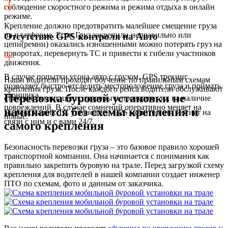
соблюдение скоростного режима и режима отдыха в онлайн
режиме.
Крепление должно предотвратить малейшее смещение груза
на платформе. Если Груз закрепили неправильно или
Отсутствие GPS контроля на Авто
цепи(ремни) оказались изношенными можно потерять груз на
поворотах, перевернуть ТС и привести к гибели участников
движения.
В случае попытки угона авто с грузом, GPS трекинг
Наши водители проходят обучение по правильным схемам
позволяет быстро отследить местоположение груза и поймать
крепления груза. После каждого рейса водители обслуживают
угонщика.
Перевозка буровой установки не
стяжные ремни, цепи, талрепы и проверяют их на наличие
повреждений. В случае сомнений оперативно меняет на
начинается без схемы крепления и
На всех наших ТС установлен GPS мониторинг. Логист на
новые.
связи с ним и с вами 24/7.
самого крепления
Безопасность перевозки груза – это базовое правило хорошей
транспортной компании. Она начинается с понимания как
правильно закрепить буровую на трале. Перед загрузкой схему
крепления для водителей в нашей компании создает инженер
ПТО по схемам, фото и данным от заказчика.