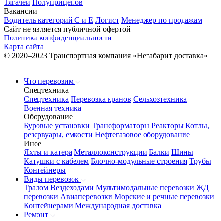
Тягачей
Полуприцепов
Вакансии
Водитель категорий С и Е
Логист
Менеджер по продажам
Сайт не является публичной офертой
Политика конфиденциальности
Карта сайта
© 2020–2023 Транспортная компания «Негабарит доставка»
Что перевозим
Спецтехника
Спецтехника
Перевозка кранов
Сельхозтехника
Военная техника
Оборудование
Буровые установки
Трансформаторы
Реакторы
Котлы,
резервуары, емкости
Нефтегазовое оборудование
Иное
Яхты и катера
Металлоконструкции
Балки
Шины
Катушки с кабелем
Блочно-модульные строения
Трубы
Контейнеры
Виды перевозок
Тралом
Вездеходами
Мультимодальные перевозки
ЖД
перевозки
Авиаперевозки
Морские и речные перевозки
Контейнерами
Международная доставка
Ремонт