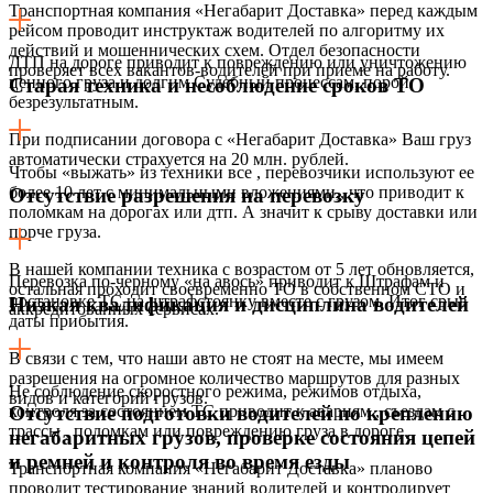
Транспортная компания «Негабарит Доставка» перед каждым
рейсом проводит инструктаж водителей по алгоритму их
действий и мошеннических схем. Отдел безопасности
ДТП на дороге приводит к повреждению или уничтожению
проверяет всех вакантов-водителей при приеме на работу.
ценного груза и долгим Судебный процессам, порой
Старая техника и несоблюдение сроков ТО
безрезультатным.
При подписании договора с «Негабарит Доставка» Ваш груз
автоматически страхуется на 20 млн. рублей.
Чтобы «выжать» из техники все , перевозчики используют ее
более 10 лет с минимальными вложениями,, что приводит к
Отсутствие разрешения на перевозку
поломкам на дорогах или дтп. А значит к срыву доставки или
порче груза.
В нашей компании техника с возрастом от 5 лет обновляется,
Перевозка по-черному «на авось» приводит к Штрафам и
остальная проходит своевременно ТО в собственном СТО и
постановке ТС на штрафстоянку вместе с грузом. Итог срыв
Низкая квалификация и дисциплина водителей
аккредитованных сервисах.
даты прибытия.
В связи с тем, что наши авто не стоят на месте, мы имеем
разрешения на огромное количество маршрутов для разных
Не соблюдение скоростного режима, режимов отдыха,
видов и категорий грузов.
контроля за состоянием ТС приводит к авариям , съездам с
Отсутствие подготовки водителей по креплению
трассы , поломкам или повреждению груза в дороге.
негабаритных грузов, проверке состояния цепей
и ремней и контроля во время езды
Транспортная компания «Негабарит Доставка» планово
проводит тестирование знаний водителей и контролирует