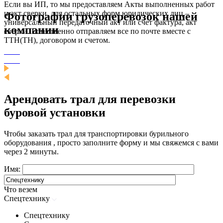
Если вы ИП, то мы предоставляем Акты выполненных работ
и акт сверки, для остальных форм юридических лиц –
Фотографии грузоперевозок нашей
универсальный передаточный акт или счет фактура, акт
компании
сверки. Естественно отправляем все по почте вместе с
ТТН(ТН), договором и счетом.
Арендовать трал для перевозки
буровой установки
Чтобы заказать трал для транспортировки бурильного
оборудования , просто заполните форму и мы свяжемся с вами
через 2 минуты.
Имя:
Что везем
Спецтехнику
Спецтехнику