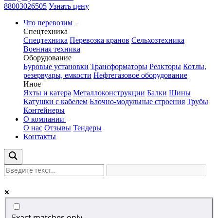
88003026505
Узнать цену
Что перевозим
Спецтехника
Спецтехника
Перевозка кранов
Сельхозтехника
Военная техника
Оборудование
Буровые установки
Трансформаторы
Реакторы
Котлы,
резервуары, емкости
Нефтегазовое оборудование
Иное
Яхты и катера
Металлоконструкции
Балки
Шины
Катушки с кабелем
Блочно-модульные строения
Трубы
Контейнеры
О компании
О нас
Отзывы
Тендеры
Контакты
Exact matches only