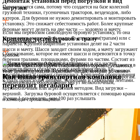
Демонтаж установки перед погрузкой и вид
Перемещается сама, потому что создается на базе колесной
загрузки
грузовой техники, гусеничных тракторов, вездеходов, либо
катеров. Для бурения не нужно демонтировать и монтировать
установку. Это снижает себестоимость работ. Более крупные
буровые могут делить на две части — ходовую и мачту.
Если мы перевозим самоходную буровую установку, то она
загружается своим ходом сзади по аппарелям(трапам) или с
Крепление частей буровой к тралу
Стационарные установки
парапета. Крупногабаритные установки делят на 2 части
шасси и мачту. Шасси заходит своим ходом, а мачту загружают
Оборудование, которое не имеет шасси и перевозится в точку
краном.
бурения тралами, площадками, фурами по частям. Состоят из
Обвязка (крепление) буровой установки и его частей
буровых агрегатов с дополнительными опорами. Создаются в
Если мы транспортируем стационарную буровую установку,
осуществляется согласно схеме крепления груза. Ее
виде блочного модуля. Применяется данный тип установок
то ее демонтируют на несколько частей, которые по своим
рассчитывает и создает специалист. Крепление оборудования
Как наша транспортная компания
при нефте и газодобыче.
габаритам позволяют осуществить перевозку по автодорогам.
к тралу происходит цепями, талрепами и стяжными лентами.
Демонтировать оборудование могут мелкоблочным,
перевозит негабарит
крупноблочным или агрегатным методом. Вид загрузки –
верхний. Загрузка буровой осуществляется с помощью крана
Лучше 1 раз увидеть, чем 100 раз услышать
и команды стропальщиков.
Части буровой должны быть равномерно распределены на
трале при загрузке, так чтобы нагрузка на оси трала и тягача
были одинаковыми. В противном случае это черевато
поломкой трала.