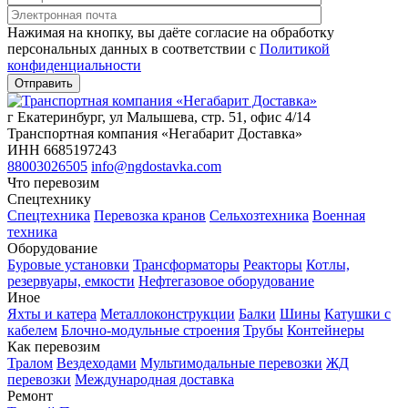
Нажимая на кнопку, вы даёте согласие на обработку
персональных данных в соответствии c
Политикой
конфиденциальности
г Екатеринбург, ул Малышева, стр. 51, офис 4/14
Транспортная компания «Негабарит Доставка»
ИНН 6685197243
88003026505
info@ngdostavka.com
Что перевозим
Спецтехнику
Спецтехника
Перевозка кранов
Сельхозтехника
Военная
техника
Оборудование
Буровые установки
Трансформаторы
Реакторы
Котлы,
резервуары, емкости
Нефтегазовое оборудование
Иное
Яхты и катера
Металлоконструкции
Балки
Шины
Катушки с
кабелем
Блочно-модульные строения
Трубы
Контейнеры
Как перевозим
Тралом
Вездеходами
Мультимодальные перевозки
ЖД
перевозки
Международная доставка
Ремонт