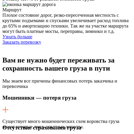
Маршрут
Плохое состояние дорог, резко-пересеченная местность с
крутыми подъемами и спусками увеличивает расход топлива
до 65% и амортизацию техники. Так же на участке маршрута
могут быть платные мосты, переправы, зимники и т.д.
Узнать больше
Заказать перевозку
Вам не нужно будет переживать
за
сохранность вашего груза в пути
Мы знаем все причины финансовых потерь заказчика и
перевозчика
Мошенники — потеря груза
Существует много мошеннических схем воровства груза
знают которые лишь опытные логисты.
Отсутствие страхования груза