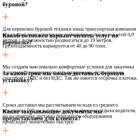
буровой?
Для перевозки буровой техники наша транспортная компания
предлагает телескопические низкорамные тралы высотой 0,9
Какой возможен вариант оплаты услуг по
метров с возможностью раздвигаться до 19 метров.
перевозке?
Грузоподъемность варьируется от 40 до 90 тонн.
Мы создаем максимально комфортные условия для заказчика
и поэтому принимаем оплату наличными, безналичным
За какой срок мы можем доставить буровую
способом с НДС и без НДС. Так же имеется отсрочка платежа.
установку?
Сроки доставки мы рассчитываем исходя из среднего
показателя 500 км в сутки с учетом времени отдыха водителя,
Какие закрывающие документы мы
но на практике доставка бурильного оборудования
предоставляем для клиента?
происходит значительно быстрее.