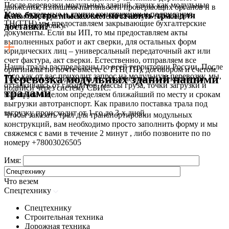
После перевозки модульных зданий, таких как модульные
движения, излишняя пытливости проверяющих органов и в
дома, котельные и другие конструкции и подписания
Как быстро мы можем поставить трал для
целом бюрократическая система зачастую тормозит
ТН(ТТН) мы предоставляем закрывающие бухгалтерские
транспортировку.
доставки?
документы. Если вы ИП, то мы предоставляем акты
выполненных работ и акт сверки, для остальных форм
юридических лиц – универсальный передаточный акт или
счет фактура, акт сверки. Естественно, отправляем все
Наши тралы распределены по всей территории России. После
оригиналы по почте вместе с ТТН(ТН), договором и счетом.
того как от вас приходит запрос на модульную перевозку, мы,
Перевозка модульных зданий нашими
Так же можем подписать все документы по электронной
отталкиваясь от габаритов, массы груза, точки загрузки и
подписи через систему СБИС.
тралами
маршрута в целом определяем ближайший по месту и срокам
выгрузки автотранспорт. Как правило поставка трала под
загрузку происходит от 1-го до 3-х дней.
Чтобы заказать трал для транспортировки модульных
конструкций, вам необходимо просто заполнить форму и мы
свяжемся с вами в течение 2 минут , либо позвоните по по
номеру
+78003026505
Имя:
Что везем
Спецтехнику
Спецтехнику
Строительная техника
Дорожная техника