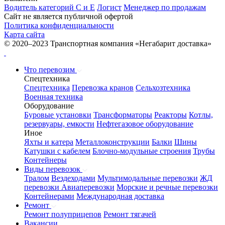
Водитель категорий С и Е
Логист
Менеджер по продажам
Сайт не является публичной офертой
Политика конфиденциальности
Карта сайта
© 2020–2023 Транспортная компания «Негабарит доставка»
Что перевозим
Спецтехника
Спецтехника
Перевозка кранов
Сельхозтехника
Военная техника
Оборудование
Буровые установки
Трансформаторы
Реакторы
Котлы,
резервуары, емкости
Нефтегазовое оборудование
Иное
Яхты и катера
Металлоконструкции
Балки
Шины
Катушки с кабелем
Блочно-модульные строения
Трубы
Контейнеры
Виды перевозок
Тралом
Вездеходами
Мультимодальные перевозки
ЖД
перевозки
Авиаперевозки
Морские и речные перевозки
Контейнерами
Международная доставка
Ремонт
Ремонт полуприцепов
Ремонт тягачей
Вакансии