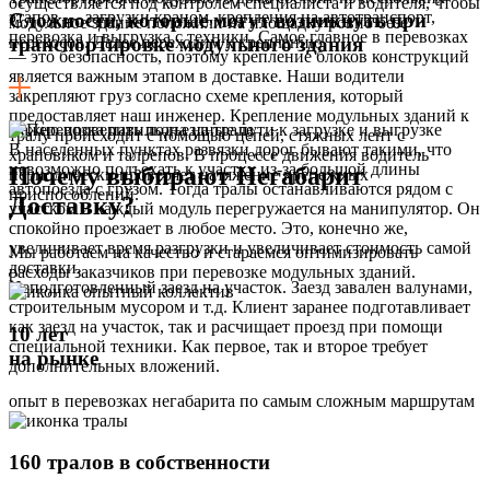
осуществляется под контролем специалиста и водителя, чтобы
этапов — загрузки краном, крепления на автотранспорт,
Сложности, которые могут возникнуть при
модульное здание положили на площадку ровно безе
перевозка и выгрузка с техники. Самое главное в перевозках
перекосов. Далее переходим к креплению.
транспортировке модульного здания
— это безопасность, поэтому крепление блоков конструкций
является важным этапом в доставке. Наши водители
закрепляют груз согласно схеме крепления, который
предоставляет наш инженер. Крепление модульных зданий к
Важно проверить подъездные пути к загрузке и выгрузке
тралу происходит с помощью цепей, стяжных лент с
В населенных пунктах развязки дорог бывают такими, что
храповиком и талрепов. В процессе движения водитель
невозможно подъехать к участку из-за большой длины
Почему выбирают Негабарит
периодически проверяет натяжение крепежных
автопоезда с грузом. Тогда тралы останавливаются рядом с
приспособлений.
Доставку?
участком и каждый модуль перегружается на манипулятор. Он
спокойно проезжает в любое место. Это, конечно же,
увеличивает время разгрузки и увеличивает стоимость самой
Мы работаем на качество и стараемся оптимизировать
доставки.
расходы заказчиков при перевозке модульных зданий.
Неподготовленный заезд на участок. Заезд завален валунами,
строительным мусором и т.д. Клиент заранее подготавливает
как заезд на участок, так и расчищает проезд при помощи
10 лет
специальной техники. Как первое, так и второе требует
на рынке
дополнительных вложений.
опыт в перевозках негабарита по самым сложным маршрутам
160 тралов в собственности