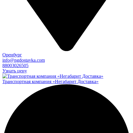
Оренбург
info@ngdostavka.com
88003026505
Узнать цену
Транспортная компания «Негабарит Доставка»