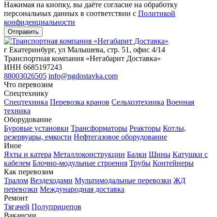
Нажимая на кнопку, вы даёте согласие на обработку
персональных данных в соответствии c
Политикой
конфиденциальности
г Екатеринбург, ул Малышева, стр. 51, офис 4/14
Транспортная компания «Негабарит Доставка»
ИНН 6685197243
88003026505
info@ngdostavka.com
Что перевозим
Спецтехнику
Спецтехника
Перевозка кранов
Сельхозтехника
Военная
техника
Оборудование
Буровые установки
Трансформаторы
Реакторы
Котлы,
резервуары, емкости
Нефтегазовое оборудование
Иное
Яхты и катера
Металлоконструкции
Балки
Шины
Катушки с
кабелем
Блочно-модульные строения
Трубы
Контейнеры
Как перевозим
Тралом
Вездеходами
Мультимодальные перевозки
ЖД
перевозки
Международная доставка
Ремонт
Тягачей
Полуприцепов
Вакансии