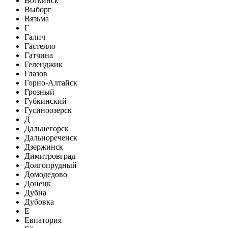
Воткинск
Выборг
Вязьма
Г
Галич
Гастелло
Гатчина
Геленджик
Глазов
Горно-Алтайск
Грозный
Губкинский
Гусиноозерск
Д
Дальнегорск
Дальнореченск
Дзержинск
Димитровград
Долгопрудный
Домодедово
Донецк
Дубна
Дубовка
Е
Евпатория