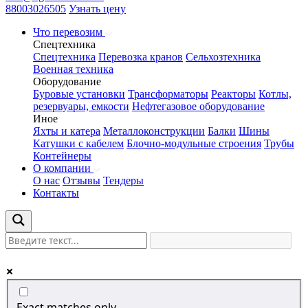
88003026505
Узнать цену
Что перевозим
Спецтехника
Спецтехника
Перевозка кранов
Сельхозтехника
Военная техника
Оборудование
Буровые установки
Трансформаторы
Реакторы
Котлы,
резервуары, емкости
Нефтегазовое оборудование
Иное
Яхты и катера
Металлоконструкции
Балки
Шины
Катушки с кабелем
Блочно-модульные строения
Трубы
Контейнеры
О компании
О нас
Отзывы
Тендеры
Контакты
Exact matches only