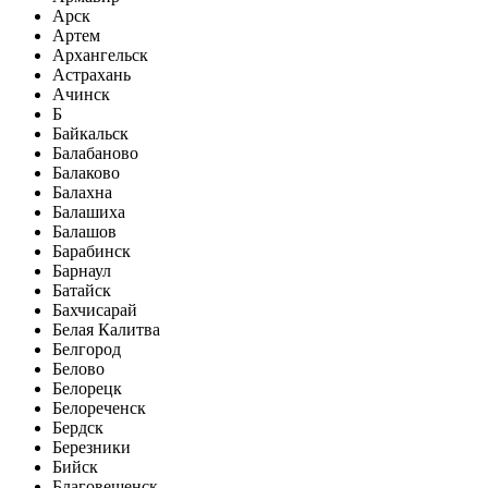
Арск
Артем
Архангельск
Астрахань
Ачинск
Б
Байкальск
Балабаново
Балаково
Балахна
Балашиха
Балашов
Барабинск
Барнаул
Батайск
Бахчисарай
Белая Калитва
Белгород
Белово
Белорецк
Белореченск
Бердск
Березники
Бийск
Благовещенск