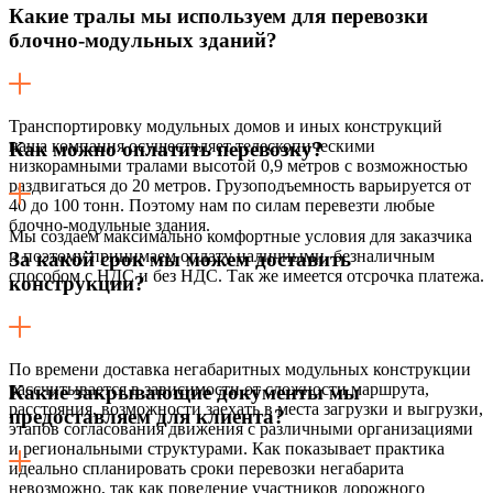
Какие тралы мы используем для перевозки
блочно-модульных зданий?
Транспортировку модульных домов и иных конструкций
наша компания осуществляет телескопическими
Как можно оплатить перевозку?
низкорамными тралами высотой 0,9 метров с возможностью
раздвигаться до 20 метров. Грузоподъемность варьируется от
40 до 100 тонн. Поэтому нам по силам перевезти любые
блочно-модульные здания.
Мы создаем максимально комфортные условия для заказчика
и поэтому принимаем оплату наличными, безналичным
За какой срок мы можем доставить
способом с НДС и без НДС. Так же имеется отсрочка платежа.
конструкции?
По времени доставка негабаритных модульных конструкции
рассчитывается в зависимости от сложности маршрута,
Какие закрывающие документы мы
расстояния, возможности заехать в места загрузки и выгрузки,
предоставляем для клиента?
этапов согласования движения с различными организациями
и региональными структурами. Как показывает практика
идеально спланировать сроки перевозки негабарита
невозможно, так как поведение участников дорожного