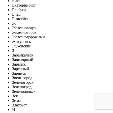
Ейск
Екатеринбург
Елабуга
Елец
Енисейск
Ж
Железноводск
Железногорск
Железнодорожный
Жигулевск
Жуковский
З
Забайкальск
Заполярный
Зарайск
Заречный
Заринск
Звенигород
Зеленогорск
Зеленоград
Зеленодольск
Зея
Зима
Златоуст
И