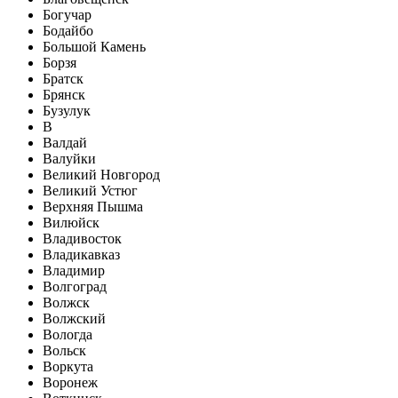
Богучар
Бодайбо
Большой Камень
Борзя
Братск
Брянск
Бузулук
В
Валдай
Валуйки
Великий Новгород
Великий Устюг
Верхняя Пышма
Вилюйск
Владивосток
Владикавказ
Владимир
Волгоград
Волжск
Волжский
Вологда
Вольск
Воркута
Воронеж