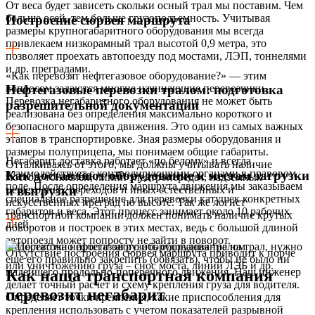
От веса будет зависеть скольки осный трал мы поставим. Чем
больше осей, тем больше грузоподъемность. Учитывая
Построение сюрвея маршрута
размеры крупногабаритного оборудования мы всегда
привлекаем низкорамный трал высотой 0,9 метра, это
позволяет проехать автопоезду под мостами, ЛЭП, тоннелями
и др. преградами.
«Как перевозят нефтегазовое оборудование?» — этим
вопросом задаются многие начинающие перевозчики.
Нефтегазовые перевозки тралом: подготовка
Перевозка негабаритного оборудования не может быть
разрешительной документации
реализована без определения максимально короткого и
безопасного маршрута движения. Это один из самых важных
этапов в транспортировке. Зная размеры оборудования и
размеры полуприцепа, мы понимаем общие габариты.
Негабарит доставка работает «по белому» и всегда
Отталкиваясь от этого, мы должны учитывать наличие
взаимодействует с контролирующими органами в правовом
Как доставляют оборудование к местам загрузки
мостов, тоннелей, линий электропередач, надземных
поле. После определения маршрута движения мы заказываем
пешеходных переходов и иных естественных и
и выгрузки
специальное разрешение для перевозки катушек конкретных
искусственных преград по высоте. Так же логист
габаритов и веса. Этот процесс занимает около 10 рабочих
транспортной компании должен понимать наличие крутых
дней.
поворотов и построек в этих местах, ведь с большой длиной
автопоезд может попросту не зайти в поворот.
Недостаточно просто загрузить оборудование на трал, нужно
Отсутствие построения сюрвея маршрута приводит к порче
еще его правильно закрепить (обвязать), чтобы не было ни
или уничтожению груза – снос моста, линий ЛЭБ и др.
малейшего продольно-поперечного движения. Наш инженер
Как наша транспортная компания
делает точный расчет и схему крепления груза для водителя.
перевозит негабарит
Определяет точки крепления, какие приспособления для
крепления использовать с учетом показателей разрывной