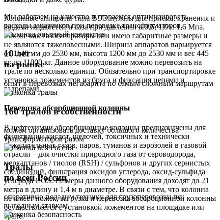
Мы работаем на качество и стараемся оптимизировать
Колонные аппараты типа ВЭЭ нужны для приема, хранения и
расходы заказчиков при перевозке трансформаторов.
выдачи жидкостей и газа при давлении в 0,6, 1,0 и 1,6 Мпа.
Так же как газосепараторы они имею габаритные размеры и
не являются тяжеловесными. Ширина аппаратов варьируется
10 лет
от 1140 мм до 2530 мм, высота 1200 мм до 2530 мм и вес 445
кг до 11000 кг. Данное оборудование можно перевозить на
на рынке
трале по несколько единиц. Обязательно при транспортировке
установка ложементов из бруса и фиксация цепями и
опыт в перевозках негабарита по самым сложным маршрутам
талрепами.
Перевозка абсорбционной колонны
160 тралов в собственности
В нефтехимии абсорбционные колонны предназначены для
можем организовать доставку большого количества
фильтрации кислот, щелочей, токсичных и технически
трансформаторов разом
нежелательных газов, паров, туманов и аэрозолей в газовой
отрасли – для очистки природного газа от сероводорода,
меркаптанов / тиолов (RSH) / сульфонов и других сернистых
Тралы
соединений, фильтрация оксидов углерода, оксид-сульфида
по всей России
углерода COS. Размеры данного оборудования доходят до 21
метра в длину и 1,4 м в диаметре. В связи с тем, что колонна
оперативно подадим технику для грузоперевозки по
не имеет ножек, загрузка и перевозка абсорбционной колонны
выгодным ставкам
осуществляется с установкой ложементов на площадке или
трале.