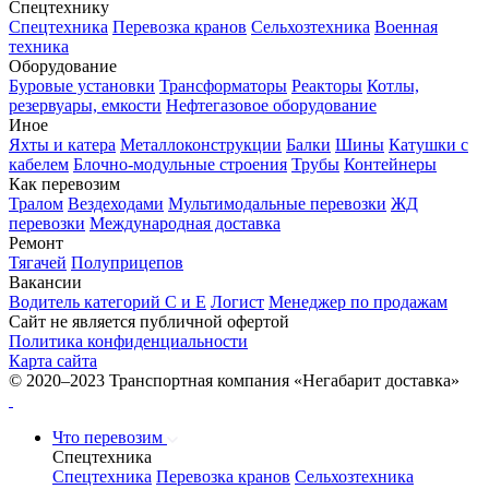
Спецтехнику
Спецтехника
Перевозка кранов
Сельхозтехника
Военная
техника
Оборудование
Буровые установки
Трансформаторы
Реакторы
Котлы,
резервуары, емкости
Нефтегазовое оборудование
Иное
Яхты и катера
Металлоконструкции
Балки
Шины
Катушки с
кабелем
Блочно-модульные строения
Трубы
Контейнеры
Как перевозим
Тралом
Вездеходами
Мультимодальные перевозки
ЖД
перевозки
Международная доставка
Ремонт
Тягачей
Полуприцепов
Вакансии
Водитель категорий С и Е
Логист
Менеджер по продажам
Сайт не является публичной офертой
Политика конфиденциальности
Карта сайта
© 2020–2023 Транспортная компания «Негабарит доставка»
Что перевозим
Спецтехника
Спецтехника
Перевозка кранов
Сельхозтехника