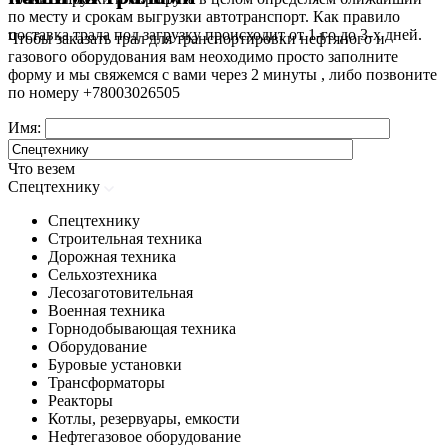
по месту и срокам выгрузки автотранспорт. Как правило
поставка трала под загрузку происходит от 1-го до 3-х дней.
Чтобы заказать трал для транспортировки нефтяного и
газового оборудования вам неоходимо просто заполните
форму и мы свяжемся с вами через 2 минуты , либо позвоните
по номеру
+78003026505
Имя:
Что везем
Спецтехнику
Спецтехнику
Строительная техника
Дорожная техника
Сельхозтехника
Лесозаготовительная
Военная техника
Горнодобывающая техника
Оборудование
Буровые установки
Трансформаторы
Реакторы
Котлы, резервуары, емкости
Нефтегазовое оборудование