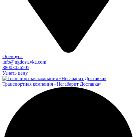
Оренбург
info@ngdostavka.com
88003026505
Узнать цену
Транспортная компания «Негабарит Доставка»