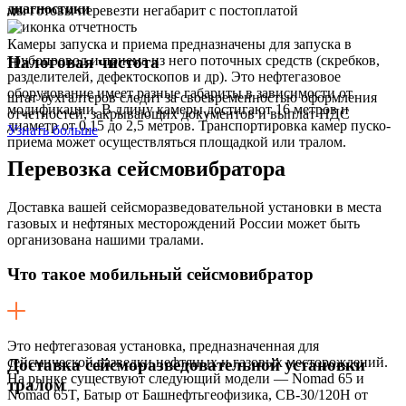
диагностики
мы готовы перевезти негабарит с постоплатой
Камеры запуска и приема предназначены для запуска в
Налоговая чистота
трубопровод и приема из него поточных средств (скребков,
разделителей, дефектоскопов и др). Это нефтегазовое
оборудование имеет разные габариты в зависимости от
штат бухгалтеров следит за своевременностью оформления
модификации. В длину камеры достигают 16 метров и
отчетностей, закрывающих документов и выплат НДС
диаметр от 0,15 до 2,5 метров. Транспортировка камер пуско-
Узнать больше
приема может осуществляться площадкой или тралом.
Перевозка
сейсмовибратора
Доставка вашей сейсморазведовательной установки в места
газовых и нефтяных месторождений России может быть
организована нашими тралами.
Что такое мобильный сейсмовибратор
Это нефтегазовая установка, предназначенная для
сейсмической разведки нефтяных и газовых месторождений.
Доставка сейсморазведовательной установки
На рынке существуют следующий модели — Nоmad 65 и
тралом
Nоmad 65T, Батыр от Башнефтьгеофизика, CВ-30/120Н от