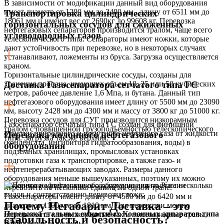
В зависимости от модификации данный вид оборудования
имеет диаметр от 1200 мм до 3400 мм , длину от 6511 мм до
Транспортировка цилиндрических
18061 мм и имеют вес от 2690кг до 99608 кг. Перевозка
горизонтальных сосудов для сжиженных
нефтегазовых сепараторов производится тралом, чаще всего
углеводородных газов
телескопического типа. Сепараторы имеют ножки, которые
дают устойчивость при перевозке, но в некоторых случаях
устанавливают, ложементы из бруса. Загрузка осуществляется
краном.
Горизонтальные цилиндрические сосуды, созданы для
хранения пропана, имеющих объем 10, 25 или 50 кубических
Доставка Газосепаратора сетчатого типа ГС
метров, рабочее давление 1,6 Мпа, и бутана. Данный тип
нефтегазового оборудования имеет длину от 5500 мм до 23090
мм, высоту 2428 мм до 4300 мм и массу от 3800 кг до 51000 кг.
Перевозка сосудов для СУГ производится низкорамным
Газосепаратор сетчатый типа ГС создан для финишной
тралом с повышенной грузоподъемностью телескопического
очистки природного и попутного нефтяного газа от жидкости
Перевозка колонного нефтегазового
типа. Загрузка так же верхняя.
(конденсата, ингибитора гидратообразования, воды) в
оборудования
подземных хранилищах, промысловых установках
подготовки газа к транспортировке, а также газо- и
нефтеперерабатывающих заводах. Размеры данного
оборудования меньше вышеуказанных, поэтому их можно
Колонное нефтегазовое оборудование делиться на несколько
перевозить по несколько единиц на одном трале.
видов и соответственно перевозки тоже:
Газосепараторы имеют длину от 4500 мм до 6420 мм и
Почему Негабарит Доставка – это
диаметр от 1100 мм до 1810 мм. Для перевозки можно
Перевозка стальных емкостных Колонных аппаратов типа
использовать как низкорамные так и высокорамные тралы,
стабильность и безопасность?
ВЭЭ
площадки и даже фуры.