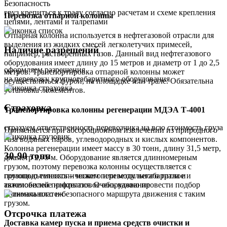
Безопасность
груз крепиться к тралу согласно расчетам и схеме крепления
Перевозка отпарной колонны
цепями, лентами и талрепами
Отпарная колонна используется в нефтегазовой отрасли для
выделения из жидких смесей легколетучих примесей,
Наличие разрешений
например, растворенных газов. Данный вид нефтегазового
оборудования имеет длину до 15 метров и диаметр от 1 до 2,5
оформляем разрешения
метров. Транспортировка отпарной колонны может
на перевозку крупногабаритного оборудования
осуществляться фурой, на площадке или трале. Обязательна
установка ложементов.
Страховка
Транспортировка колонны регенерации МДЭА Т-4001
страхуем ответственность перевозчика на всю стоимость груза
Применяется при абсорбционном извлечении из природного
газа водяных паров, углеводородных и кислых компонентов.
Колонна регенерации имеет массу в 30 тонн, длину 31,5 метр,
30-90 тонн
диаметр 2,75 м. Оборудование является длинномерным
грузом, поэтому перевозка колонны осуществляется с
помощью телескопического или модульного трала и
грузоподъемность – можем перевезти негабаритное и
автомобилей прикрытия. Очень важно провести подбор
тяжеловесное нефтегазовое оборудование
оптимального и безопасного маршрута движения с таким
грузом.
Отсрочка платежа
Доставка камер пуска и приема средств очистки и