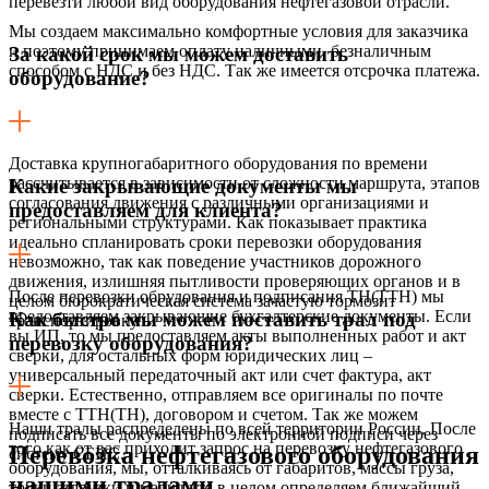
перевезти любой вид оборудования нефтегазовой отрасли.
Мы создаем максимально комфортные условия для заказчика
и поэтому принимаем оплату наличными, безналичным
За какой срок мы можем доставить
способом с НДС и без НДС. Так же имеется отсрочка платежа.
оборудование?
Доставка крупногабаритного оборудования по времени
рассчитывается в зависимости от сложности маршрута, этапов
Какие закрывающие документы мы
согласования движения с различными организациями и
предоставляем для клиента?
региональными структурами. Как показывает практика
идеально спланировать сроки перевозки оборудования
невозможно, так как поведение участников дорожного
движения, излишняя пытливости проверяющих органов и в
После перевозки обрудования и подписания ТН(ТТН) мы
целом бюрократическая система зачастую тормозит
предоставляем закрывающие бухгалтерские документы. Если
Как быстро мы можем поставить трал под
транспортировку.
вы ИП, то мы предоставляем акты выполненных работ и акт
перевозку оборудования?
сверки, для остальных форм юридических лиц –
универсальный передаточный акт или счет фактура, акт
сверки. Естественно, отправляем все оригиналы по почте
вместе с ТТН(ТН), договором и счетом. Так же можем
Наши тралы распределены по всей территории России. После
подписать все документы по электронной подписи через
того как от вас приходит запрос на перевозку нефтегазового
Перевозка нефтегазового оборудования
систему СБИС.
оборудования, мы, отталкиваясь от габаритов, массы груза,
нашими тралами
точки загрузки и маршрута в целом определяем ближайший