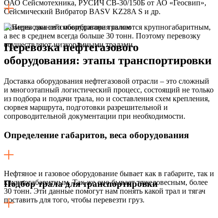
ОАО Сейсмотехника, РУСИЧ СВ-30/150Б от АО «Геосвип»,
Сейсмический Вибратор BASV KZ28A S и др.
Размеры данного оборудования являются крупногабаритным,
а вес в среднем всегда больше 30 тонн. Поэтому перевозку
осуществляют низкорамными тралами.
Перевозка нефтегазового
оборудования:
этапы транспортировки
Доставка оборудования нефтегазовой отрасли – это сложный
и многоэтапный логистический процесс, состоящий не только
из подбора и подачи трала, но и составления схем крепления,
сюрвея маршрута, подготовки разрешительной и
сопроводительной документации при необходимости.
Определение габаритов, веса оборудования
Нефтяное и газовое оборудование бывает как в габарите, так и
крупногабаритным. Так же оно бывает тяжеловесным, более
Подбор трала для транспортировки
30 тонн. Эти данные помогут нам понять какой трал и тягач
поставить для того, чтобы перевезти груз.