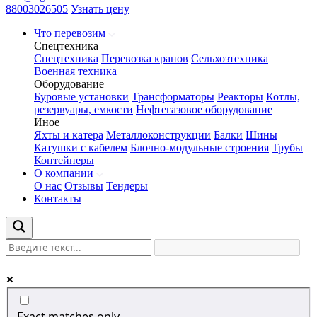
88003026505
Узнать цену
Что перевозим
Спецтехника
Спецтехника
Перевозка кранов
Сельхозтехника
Военная техника
Оборудование
Буровые установки
Трансформаторы
Реакторы
Котлы,
резервуары, емкости
Нефтегазовое оборудование
Иное
Яхты и катера
Металлоконструкции
Балки
Шины
Катушки с кабелем
Блочно-модульные строения
Трубы
Контейнеры
О компании
О нас
Отзывы
Тендеры
Контакты
Exact matches only