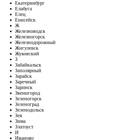
Екатеринбург
Елабуга
Елец
Енисейск
Ж
Железноводск
Железногорск
Железнодорожный
Жигулевск
Жуковский
З
Забайкальск
Заполярный
Зарайск
Заречный
Заринск
Звенигород
Зеленогорск
Зеленоград
Зеленодольск
Зея
Зима
Златоуст
И
Иваново