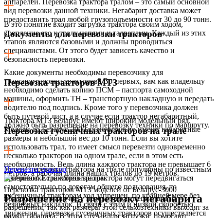
аппарелей. Перевозка трактора тралом – это самый основной
вид перевозки данной техники. Негабарит доставка может
предоставить трал любой грузоподъемности от 30 до 90 тонн.
В это понятие входит загрузка трактора своим ходом,
крепление его к тралу цепями и талрепами. Каждый из этих
Документы для перевозки тракторов
этапов являются базовыми и должны проводиться
специалистами. От этого будет зависеть качество и
безопасность перевозки.
Какие документы необходимы перевозчику для
транспортировки тракторов? Во-первых, вам как владельцу
Перевозка тракторов МТЗ
необходимо сделать копию ПСМ – паспорта самоходной
машины, оформить ТН – транспортную накладную и передать
водителю под подпись. Кроме того у перевозчика должен
быть путевой лист, а в случае если трактор негабаритный,
Трактора МТЗ Беларус имеют широкий модельный ряд.
должно быть разрешение на перевозку техники по маршруту.
Модели до Беларус-2000 включительно имеют габаритные
Перевозка гусеничных тракторов на трале
размеры и небольшой вес до 10 тонн. Если вы хотите
использовать трал, то имеет смысл перевезти одновременно
несколько тракторов на одном трале, если в этом есть
необходимость. Ведь длина каждого трактора не превышает 6
Услуги перевозки трактора на трале популярны по известным
Перевезти трактор
метров, а рабочая длина наших тралов до 19 метров.
причинам. Если колесные трактора могут передвигаться
самостоятельно по дорогам общего пользования, то
Перевозка тракторов МТЗ моделей от Беларус-3000
гусеничным тракторам ход запрещен, по крайней мере без
Разрешение на перевозку негабарита
предполагает наличие у перевозчика специального
резиновых накладок. В связи с этим и низкой скоростью
разрешения, так как размеры этой сельхозтехники выходят за
движения, перевозка гусеничных тракторов осуществляется
рамки габарита. В этом случае для загрузки помогают