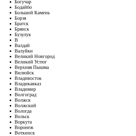
Богучар
Бодайбо
Большой Камень
Борзя
Братск
Брянск
Бузулук
В
Валдай
Валуйки
Великий Новгород
Великий Устюг
Верхняя Пышма
Вилюйск
Владивосток
Владикавказ
Владимир
Волгоград
Волжск
Волжский
Вологда
Вольск
Воркута
Воронеж
Воткинск