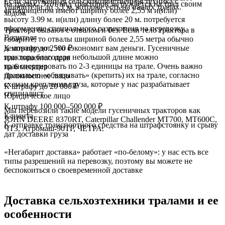
Если загруженная сельскохозяйственная техника с
на тралах. Этот вид тракторов загружается на трал своим
уширители до 3,1 м, которые есть на наших тралах.
автоприцепом имеют ширину более 2,55 м и(или)
ходом.
высоту 3.99 м. и(или) длину более 20 м. потребуется
оформление специального разрешения на перевозку.
Трактора бывают с отвалом и без. Если тело трактора в
Водителя
габарите, то отвалы шириной более 2,55 метра обычно
К штрафу до 2500 ₽
демонтируют, это сэкономит вам деньги. Гусеничные
трактора благодаря небольшой длине можно
или лишению прав
транспортировать по 2-3 единицы на трале. Очень важно
на 6 месяцев
правильно «обвязывать» (крепить) их на трале, согласно
Должностное лицо
схемам крепления груза, которые у нас разрабатывает
К штрафу до 20 000 ₽
специалист.
Юридическое лицо
К штрафу 100 000–500 000 ₽
Мы перевозили такие модели гусеничных тракторов как
Клиента
JOHN DEERE 8370RT, Caterpillar Challender МТ700, МТ600С,
К отправке транспортного средства на штрафстоянку и срыву
ЧТЗ, Агромаш-90ТГ, ЧЕТРА.
дат доставки груза
«Негабарит доставка» работает «по-белому»: у нас есть все
типы разрешений на перевозку, поэтому вы можете не
беспокоиться о своевременной доставке
Доставка
сельхозтехники тралами и ее
особенности