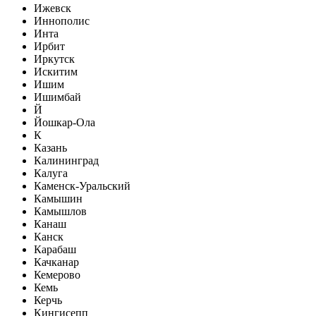
Ижевск
Иннополис
Инта
Ирбит
Иркутск
Искитим
Ишим
Ишимбай
Й
Йошкар-Ола
К
Казань
Калининград
Калуга
Каменск-Уральский
Камышин
Камышлов
Канаш
Канск
Карабаш
Качканар
Кемерово
Кемь
Керчь
Кингисепп