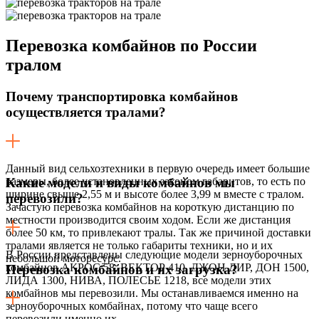
Перевозка
комбайнов по России
тралом
Почему транспортировка комбайнов
осуществляется тралами?
Данный вид сельхозтехники в первую очередь имеет большие
размеры, более установленных законом габаритов, то есть по
Какие модели и виды комбайнов мы
ширине свыше 2,55 м и высоте более 3,99 м вместе с тралом.
перевозили?
Зачастую перевозка комбайнов на короткую дистанцию по
местности производится своим ходом. Если же дистанция
более 50 км, то привлекают тралы. Так же причиной доставки
тралами является не только габариты техники, но и их
В России представлены следующие модели зерноуборочных
небольшой моторесурс.
комбайнов АКРОС 58, ВЕКТОР 410, ДЖОН ДИР, ДОН 1500,
Перевозка комбайнов и их загрузка?
ЛИДА 1300, НИВА, ПОЛЕСЬЕ 1218, все модели этих
комбайнов мы перевозили. Мы останавливаемся именно на
зерноуборочных комбайнах, потому что чаще всего
перевозили именно их.