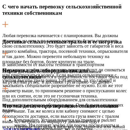
С чего начать перевозку сельскохозяйственной
техники собственникам
Любая перевозка начинается с планирования. Вы должны
понимать на чем и по какому маршруту будете перевозить
Доставка сельхозтехники тралом и ее погрузка
свою сельхозтехнику. Это будет зависеть от габаритов и веса
вашего комбайна, трактора, посевной техники, опрыскивателя
и так далее. Можно перевезти небольшую технику на
площадке без бортов, более крупную на трале.
В зависимости от высоты техники в транспортном
положении необходимо принять решение будут ли сниматься
Перевозка доп. оборудования для
Плюсы доставки сельхозтехники автомобильным
или приспускаться колеса. Если высота сельхозтехники с
сельхозтехники
транспортом заключается в оперативности поставки трала под
учетом высоты трала равна 3.99 метров, то это габарит и
загрузку/выгрузку, и доставки груза прямо «до двери».
заказывать специальное разрешение не нужно. Если же этот
параметр выше, то принимаем решение о приспускании колес
или их снятии, если это не гусеничная техника.
Под дополнительным оборудованием для сельхозтехники
понимается навесное оборудование. Оно бывает следующих
Что мы делаем при перевозке сельхозтехники
В противном случае перевозка будет негабаритная и цена
видов:
будет выше. Так же колеса или кабину снимают с целью
безопасности доставки, если высота груза вместе с тралом
Культиватор. Устанавливается на трактор и рыхлит
выше 4,5 метров, а по маршруту движения будут
землю. Им готовят землю для посева после пахоты и
искусственные преграды в виде мостов, тоннелей или линий
Заказать перевозку
уточняем наименование, вес и размеры