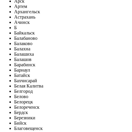
Арск
Артем
Архангельск
Астрахань
Ачинск
Б
Байкальск
Балабаново
Балаково
Балахна
Балашиха
Балашов
Барабинск
Барнаул
Батайск
Бахчисарай
Белая Калитва
Белгород
Белово
Белорецк
Белореченск
Бердск
Березники
Бийск
Благовещенск