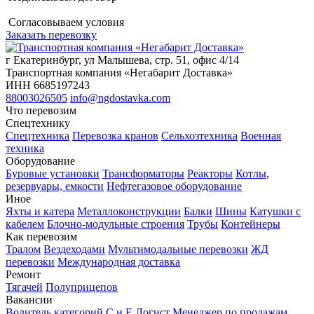
Согласовываем условия
Заказать перевозку
г Екатеринбург, ул Малышева, стр. 51, офис 4/14
Транспортная компания «Негабарит Доставка»
ИНН 6685197243
88003026505
info@ngdostavka.com
Что перевозим
Спецтехнику
Спецтехника
Перевозка кранов
Сельхозтехника
Военная
техника
Оборудование
Буровые установки
Трансформаторы
Реакторы
Котлы,
резервуары, емкости
Нефтегазовое оборудование
Иное
Яхты и катера
Металлоконструкции
Балки
Шины
Катушки с
кабелем
Блочно-модульные строения
Трубы
Контейнеры
Как перевозим
Тралом
Вездеходами
Мультимодальные перевозки
ЖД
перевозки
Международная доставка
Ремонт
Тягачей
Полуприцепов
Вакансии
Водитель категорий С и Е
Логист
Менеджер по продажам