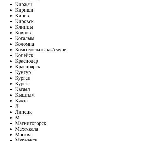
Киржач
Кириши
Киров
Кировск
Клинцы
Ковров
Когалым
Коломна
Комсомольск-на-Амуре
Копейск
Краснодар
Красноярск
Кунгур
Курган
Курск
Кызыл
Кыштым
Кяхта
Л
Липецк
М
Магнитогорск
Махачкала
Москва
Мурманск