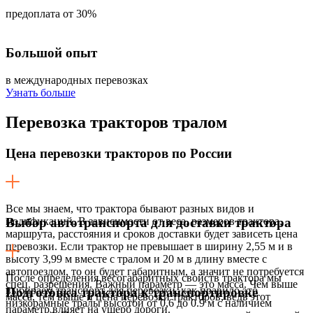
предоплата от 30%
Большой опыт
в международных перевозках
Узнать больше
Перевозка
тракторов тралом
Цена перевозки тракторов по России
Все мы знаем, что трактора бывают разных видов и
модификаций. В зависимости от веса, размеров трактора,
Выбор автотранспорта для доставки трактора
маршрута, расстояния и сроков доставки будет зависеть цена
перевозки. Если трактор не превышает в ширину 2,55 м и в
высоту 3,99 м вместе с тралом и 20 м в длину вместе с
автопоездом, то он будет габаритным, а значит не потребуется
После определения весогабаритных свойств трактора мы
спец. разрешения. Важный параметр — это масса. Чем выше
выбираем транспорт для перевозки, как правило это
Подготовка трактора к транспортировке
масса, тем выше и цена перевозки тракторов, ведь этот
низкорамные тралы высотой от 0,6 до 0.9 м с наличием
параметр влияет на ущерб дороги.