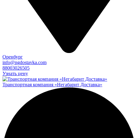
Оренбург
info@ngdostavka.com
88003026505
Узнать цену
Транспортная компания «Негабарит Доставка»