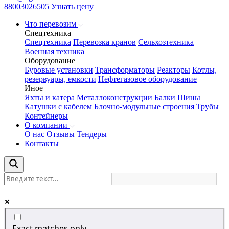
88003026505
Узнать цену
Что перевозим
Спецтехника
Спецтехника
Перевозка кранов
Сельхозтехника
Военная техника
Оборудование
Буровые установки
Трансформаторы
Реакторы
Котлы,
резервуары, емкости
Нефтегазовое оборудование
Иное
Яхты и катера
Металлоконструкции
Балки
Шины
Катушки с кабелем
Блочно-модульные строения
Трубы
Контейнеры
О компании
О нас
Отзывы
Тендеры
Контакты
Exact matches only