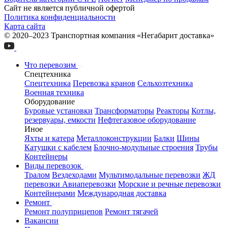
Сайт не является публичной офертой
Политика конфиденциальности
Карта сайта
© 2020–2023 Транспортная компания «Негабарит доставка»
Что перевозим
Спецтехника
Спецтехника
Перевозка кранов
Сельхозтехника
Военная техника
Оборудование
Буровые установки
Трансформаторы
Реакторы
Котлы,
резервуары, емкости
Нефтегазовое оборудование
Иное
Яхты и катера
Металлоконструкции
Балки
Шины
Катушки с кабелем
Блочно-модульные строения
Трубы
Контейнеры
Виды перевозок
Тралом
Вездеходами
Мультимодальные перевозки
ЖД
перевозки
Авиаперевозки
Морские и речные перевозки
Контейнерами
Международная доставка
Ремонт
Ремонт полуприцепов
Ремонт тягачей
Вакансии