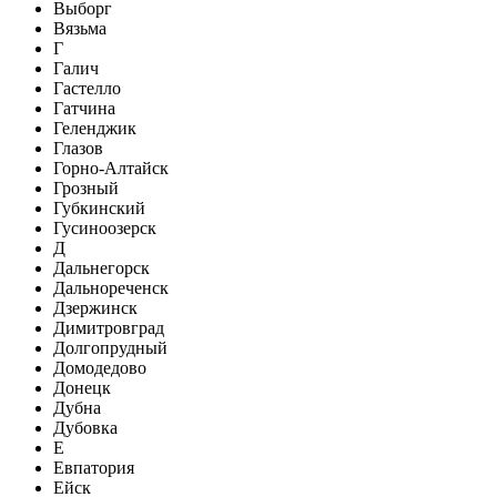
Выборг
Вязьма
Г
Галич
Гастелло
Гатчина
Геленджик
Глазов
Горно-Алтайск
Грозный
Губкинский
Гусиноозерск
Д
Дальнегорск
Дальнореченск
Дзержинск
Димитровград
Долгопрудный
Домодедово
Донецк
Дубна
Дубовка
Е
Евпатория
Ейск