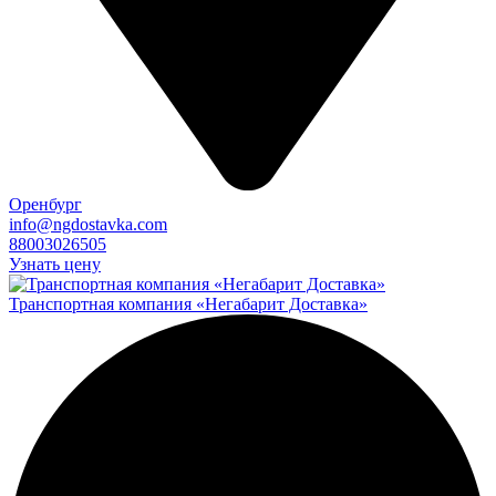
Оренбург
info@ngdostavka.com
88003026505
Узнать цену
Транспортная компания «Негабарит Доставка»