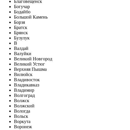
Благовещенск
Богучар
Бодайбо
Большой Камень
Борзя
Братск
Брянск
Бузулук
В
Валдай
Валуйки
Великий Новгород
Великий Устюг
Верхняя Пышма
Вилюйск
Владивосток
Владикавказ
Владимир
Волгоград
Волжск
Волжский
Вологда
Вольск
Воркута
Воронеж