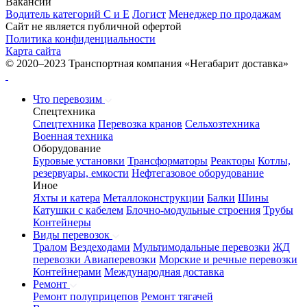
Вакансии
Водитель категорий С и Е
Логист
Менеджер по продажам
Сайт не является публичной офертой
Политика конфиденциальности
Карта сайта
© 2020–2023 Транспортная компания «Негабарит доставка»
Что перевозим
Спецтехника
Спецтехника
Перевозка кранов
Сельхозтехника
Военная техника
Оборудование
Буровые установки
Трансформаторы
Реакторы
Котлы,
резервуары, емкости
Нефтегазовое оборудование
Иное
Яхты и катера
Металлоконструкции
Балки
Шины
Катушки с кабелем
Блочно-модульные строения
Трубы
Контейнеры
Виды перевозок
Тралом
Вездеходами
Мультимодальные перевозки
ЖД
перевозки
Авиаперевозки
Морские и речные перевозки
Контейнерами
Международная доставка
Ремонт
Ремонт полуприцепов
Ремонт тягачей