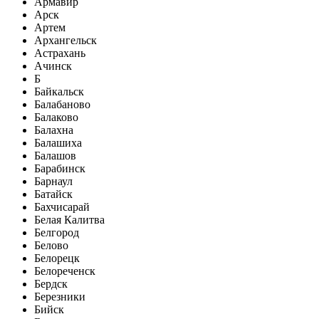
Армавир
Арск
Артем
Архангельск
Астрахань
Ачинск
Б
Байкальск
Балабаново
Балаково
Балахна
Балашиха
Балашов
Барабинск
Барнаул
Батайск
Бахчисарай
Белая Калитва
Белгород
Белово
Белорецк
Белореченск
Бердск
Березники
Бийск