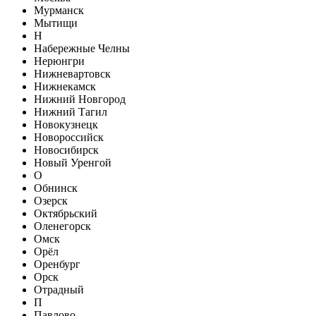
Мурманск
Мытищи
Н
Набережные Челны
Нерюнгри
Нижневартовск
Нижнекамск
Нижний Новгород
Нижний Тагил
Новокузнецк
Новороссийск
Новосибирск
Новый Уренгой
О
Обнинск
Озерск
Октябрьский
Оленегорск
Омск
Орёл
Оренбург
Орск
Отрадный
П
Павлово