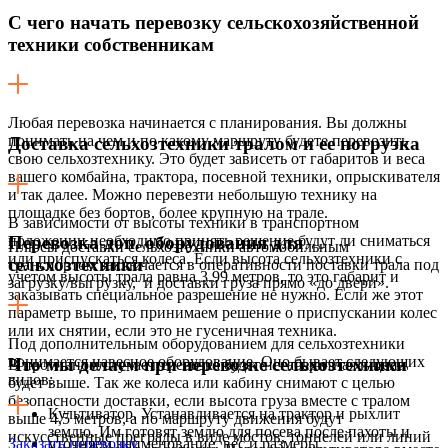
С чего начать перевозку сельскохозяйственной
техники собственникам
Любая перевозка начинается с планирования. Вы должны
понимать на чем и по какому маршруту будете перевозить
Доставка сельхозтехники тралом и ее погрузка
свою сельхозтехнику. Это будет зависеть от габаритов и веса
вашего комбайна, трактора, посевной техники, опрыскивателя
и так далее. Можно перевезти небольшую технику на
площадке без бортов, более крупную на трале.
В зависимости от высоты техники в транспортном
положении необходимо принять решение будут ли сниматься
Перевозка доп. оборудования для
Плюсы доставки сельхозтехники автомобильным
или приспускаться колеса. Если высота сельхозтехники с
сельхозтехники
транспортом заключается в оперативности поставки трала под
учетом высоты трала равна 3.99 метров, то это габарит и
загрузку/выгрузку, и доставки груза прямо «до двери».
заказывать специальное разрешение не нужно. Если же этот
параметр выше, то принимаем решение о приспускании колес
или их снятии, если это не гусеничная техника.
Под дополнительным оборудованием для сельхозтехники
понимается навесное оборудование. Оно бывает следующих
Что мы делаем при перевозке сельхозтехники
В противном случае перевозка будет негабаритная и цена
видов:
будет выше. Так же колеса или кабину снимают с целью
безопасности доставки, если высота груза вместе с тралом
Культиватор. Устанавливается на трактор и рыхлит
выше 4,5 метров, а по маршруту движения будут
землю. Им готовят землю для посева после пахоты и
искусственные преграды в виде мостов, тоннелей или линий
Заказать перевозку
уточняем наименование, вес и размеры