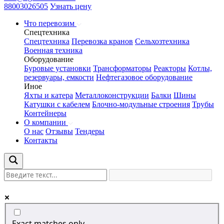
88003026505
Узнать цену
Что перевозим
Спецтехника
Спецтехника
Перевозка кранов
Сельхозтехника
Военная техника
Оборудование
Буровые установки
Трансформаторы
Реакторы
Котлы,
резервуары, емкости
Нефтегазовое оборудование
Иное
Яхты и катера
Металлоконструкции
Балки
Шины
Катушки с кабелем
Блочно-модульные строения
Трубы
Контейнеры
О компании
О нас
Отзывы
Тендеры
Контакты
Exact matches only