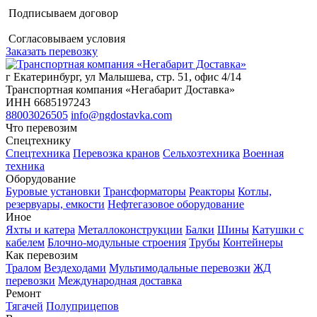
Подписываем договор
Согласовываем условия
Заказать перевозку
г Екатеринбург, ул Малышева, стр. 51, офис 4/14
Транспортная компания «Негабарит Доставка»
ИНН 6685197243
88003026505
info@ngdostavka.com
Что перевозим
Спецтехнику
Спецтехника
Перевозка кранов
Сельхозтехника
Военная
техника
Оборудование
Буровые установки
Трансформаторы
Реакторы
Котлы,
резервуары, емкости
Нефтегазовое оборудование
Иное
Яхты и катера
Металлоконструкции
Балки
Шины
Катушки с
кабелем
Блочно-модульные строения
Трубы
Контейнеры
Как перевозим
Тралом
Вездеходами
Мультимодальные перевозки
ЖД
перевозки
Международная доставка
Ремонт
Тягачей
Полуприцепов