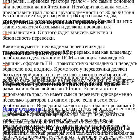
аппарелей. Перевозка трактора тралом – это самый основной
вид перевозки данной техники. Негабарит доставка может
предоставить трал любой грузоподъемности от 30 до 90 тонн.
В это понятие входит загрузка трактора своим ходом,
крепление его к тралу цепями и талрепами. Каждый из этих
Документы для перевозки тракторов
этапов являются базовыми и должны проводиться
специалистами. От этого будет зависеть качество и
безопасность перевозки.
Какие документы необходимы перевозчику для
транспортировки тракторов? Во-первых, вам как владельцу
Перевозка тракторов МТЗ
необходимо сделать копию ПСМ – паспорта самоходной
машины, оформить ТН – транспортную накладную и передать
водителю под подпись. Кроме того у перевозчика должен
быть путевой лист, а в случае если трактор негабаритный,
Трактора МТЗ Беларус имеют широкий модельный ряд.
должно быть разрешение на перевозку техники по маршруту.
Модели до Беларус-2000 включительно имеют габаритные
Перевозка гусеничных тракторов на трале
размеры и небольшой вес до 10 тонн. Если вы хотите
использовать трал, то имеет смысл перевезти одновременно
несколько тракторов на одном трале, если в этом есть
необходимость. Ведь длина каждого трактора не превышает 6
Услуги перевозки трактора на трале популярны по известным
Перевезти трактор
метров, а рабочая длина наших тралов до 19 метров.
причинам. Если колесные трактора могут передвигаться
самостоятельно по дорогам общего пользования, то
Перевозка тракторов МТЗ моделей от Беларус-3000
гусеничным тракторам ход запрещен, по крайней мере без
Разрешение на перевозку негабарита
предполагает наличие у перевозчика специального
резиновых накладок. В связи с этим и низкой скоростью
разрешения, так как размеры этой сельхозтехники выходят за
движения, перевозка гусеничных тракторов осуществляется
рамки габарита. В этом случае для загрузки помогают