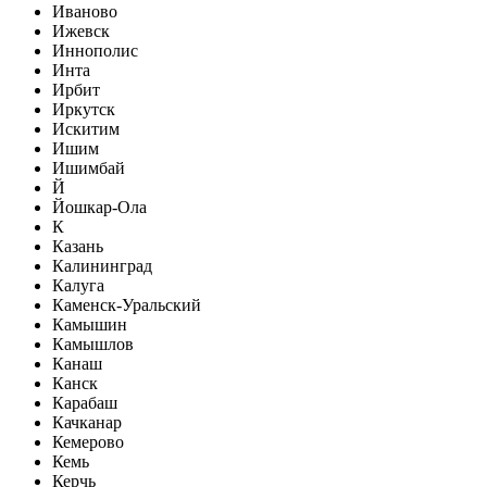
Иваново
Ижевск
Иннополис
Инта
Ирбит
Иркутск
Искитим
Ишим
Ишимбай
Й
Йошкар-Ола
К
Казань
Калининград
Калуга
Каменск-Уральский
Камышин
Камышлов
Канаш
Канск
Карабаш
Качканар
Кемерово
Кемь
Керчь