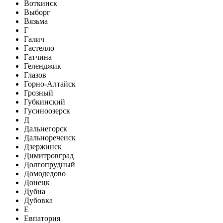
Воткинск
Выборг
Вязьма
Г
Галич
Гастелло
Гатчина
Геленджик
Глазов
Горно-Алтайск
Грозный
Губкинский
Гусиноозерск
Д
Дальнегорск
Дальнореченск
Дзержинск
Димитровград
Долгопрудный
Домодедово
Донецк
Дубна
Дубовка
Е
Евпатория