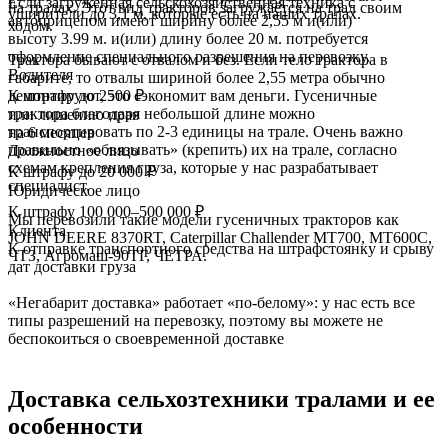
Если загруженная сельскохозяйственная техника с
на тралах. Этот вид тракторов загружается на трал своим
уширители до 3,1 м, которые есть на наших тралах.
автоприцепом имеют ширину более 2,55 м и(или)
ходом.
высоту 3.99 м. и(или) длину более 20 м. потребуется
оформление специального разрешения на перевозку.
Трактора бывают с отвалом и без. Если тело трактора в
Водителя
габарите, то отвалы шириной более 2,55 метра обычно
К штрафу до 2500 ₽
демонтируют, это сэкономит вам деньги. Гусеничные
трактора благодаря небольшой длине можно
или лишению прав
транспортировать по 2-3 единицы на трале. Очень важно
на 6 месяцев
правильно «обвязывать» (крепить) их на трале, согласно
Должностное лицо
схемам крепления груза, которые у нас разрабатывает
К штрафу до 20 000 ₽
специалист.
Юридическое лицо
К штрафу 100 000–500 000 ₽
Мы перевозили такие модели гусеничных тракторов как
Клиента
JOHN DEERE 8370RT, Caterpillar Challender МТ700, МТ600С,
К отправке транспортного средства на штрафстоянку и срыву
ЧТЗ, Агромаш-90ТГ, ЧЕТРА.
дат доставки груза
«Негабарит доставка» работает «по-белому»: у нас есть все
типы разрешений на перевозку, поэтому вы можете не
беспокоиться о своевременной доставке
Доставка
сельхозтехники тралами и ее
особенности