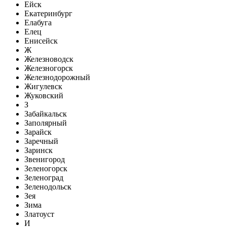
Ейск
Екатеринбург
Елабуга
Елец
Енисейск
Ж
Железноводск
Железногорск
Железнодорожный
Жигулевск
Жуковский
З
Забайкальск
Заполярный
Зарайск
Заречный
Заринск
Звенигород
Зеленогорск
Зеленоград
Зеленодольск
Зея
Зима
Златоуст
И