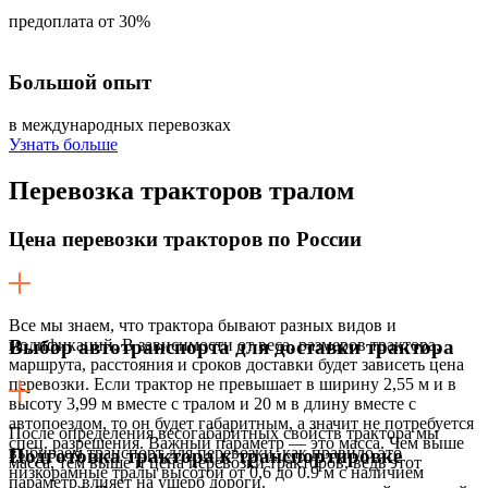
предоплата от 30%
Большой опыт
в международных перевозках
Узнать больше
Перевозка
тракторов тралом
Цена перевозки тракторов по России
Все мы знаем, что трактора бывают разных видов и
модификаций. В зависимости от веса, размеров трактора,
Выбор автотранспорта для доставки трактора
маршрута, расстояния и сроков доставки будет зависеть цена
перевозки. Если трактор не превышает в ширину 2,55 м и в
высоту 3,99 м вместе с тралом и 20 м в длину вместе с
автопоездом, то он будет габаритным, а значит не потребуется
После определения весогабаритных свойств трактора мы
спец. разрешения. Важный параметр — это масса. Чем выше
выбираем транспорт для перевозки, как правило это
Подготовка трактора к транспортировке
масса, тем выше и цена перевозки тракторов, ведь этот
низкорамные тралы высотой от 0,6 до 0.9 м с наличием
параметр влияет на ущерб дороги.