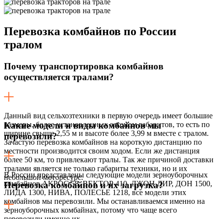
Перевозка
комбайнов по России
тралом
Почему транспортировка комбайнов
осуществляется тралами?
Данный вид сельхозтехники в первую очередь имеет большие
размеры, более установленных законом габаритов, то есть по
Какие модели и виды комбайнов мы
ширине свыше 2,55 м и высоте более 3,99 м вместе с тралом.
перевозили?
Зачастую перевозка комбайнов на короткую дистанцию по
местности производится своим ходом. Если же дистанция
более 50 км, то привлекают тралы. Так же причиной доставки
тралами является не только габариты техники, но и их
В России представлены следующие модели зерноуборочных
небольшой моторесурс.
комбайнов АКРОС 58, ВЕКТОР 410, ДЖОН ДИР, ДОН 1500,
Перевозка комбайнов и их загрузка?
ЛИДА 1300, НИВА, ПОЛЕСЬЕ 1218, все модели этих
комбайнов мы перевозили. Мы останавливаемся именно на
зерноуборочных комбайнах, потому что чаще всего
перевозили именно их.