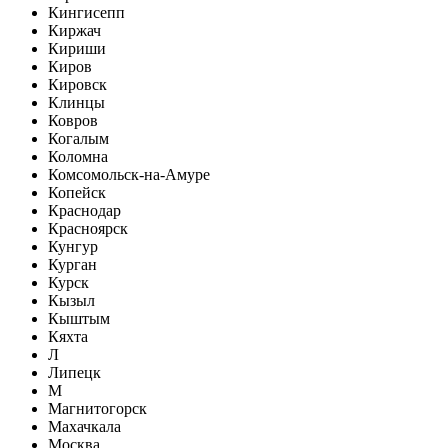
Кингисепп
Киржач
Кириши
Киров
Кировск
Клинцы
Ковров
Когалым
Коломна
Комсомольск-на-Амуре
Копейск
Краснодар
Красноярск
Кунгур
Курган
Курск
Кызыл
Кыштым
Кяхта
Л
Липецк
М
Магнитогорск
Махачкала
Москва