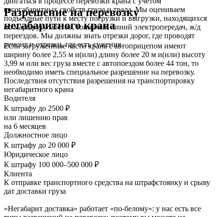
двигаться в процессе перевозки крана с учетом
весогабаритных свойств груза и трала. Мы оцениваем
Разрешение на перевозку
подъездные пути к месту погрузки и выгрузки, находящихся
негабаритного крана
по маршруту мостов, тоннелей, линий электропередач, ж/д
переездов. Мы должны знать отрезки дорог, где проводят
ремонт и отрезки, где есть сужения.
Если загруженные части крана с автоприцепом имеют
ширину более 2,55 м и(или) длину более 20 м и(или) высоту
3,99 м или вес груза вместе с автопоездом более 44 тон, то
необходимо иметь специальное разрешение на перевозку.
Последствия отсутствия разрешения на транспортировку
негабаритного крана
Водителя
К штрафу до 2500 ₽
или лишению прав
на 6 месяцев
Должностное лицо
К штрафу до 20 000 ₽
Юридическое лицо
К штрафу 100 000–500 000 ₽
Клиента
К отправке транспортного средства на штрафстоянку и срыву
дат доставки груза
«Негабарит доставка» работает «по-белому»: у нас есть все