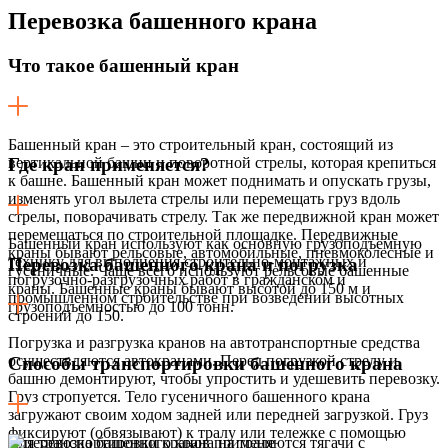
Перевозка
башенного крана
Что такое башенный кран
Башенный кран – это строительный кран, состоящий из
вертикальной башни и поворотной стрелы, которая крепиться
Где кран применяется?
к башне. Башенный кран может поднимать и опускать грузы,
изменять угол вылета стрелы или перемещать груз вдоль
стрелы, поворачивать стрелу. Так же передвижной кран может
перемещаться по строительной площадке. Передвижные
Башенный кран используют как основную грузоподъемную
краны бывают рельсовые, автомобильные, пневмоколесные и
технику для выполнения строительно-монтажных и
Перевозка башенного крана и погрузка
гусеничные. Чаще всего используют рельсовые башенные
погрузочно-разгрузочных работ в гражданском и
краны. Башенные краны бывают высотой до 150 м и
промышленном строительстве при возведении высотных
грузоподъемностью до 100 тонн.
строений до 150.
Погрузка и разгрузка кранов на автотранспортные средства
осуществляются автокранами. Перед погрузкой стрелу и
Способы транспортировки башенного крана
башню демонтируют, чтобы упростить и удешевить перевозку.
Груз стропуется. Тело гусеничного башенного крана
загружают своим ходом задней или передней загрузкой. Груз
фиксируют (обвязывают) к тралу или тележке с помощью
Для транспортировки кранов применяются тягачи с