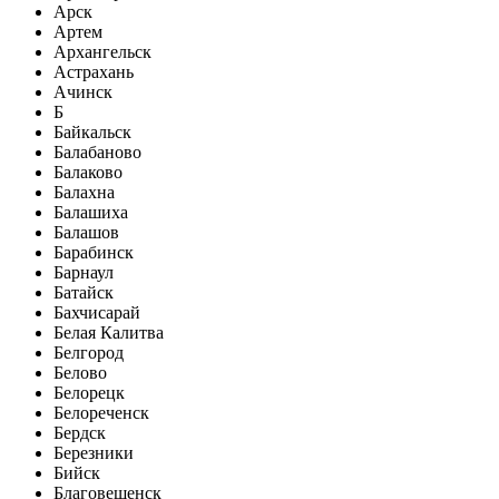
Арск
Артем
Архангельск
Астрахань
Ачинск
Б
Байкальск
Балабаново
Балаково
Балахна
Балашиха
Балашов
Барабинск
Барнаул
Батайск
Бахчисарай
Белая Калитва
Белгород
Белово
Белорецк
Белореченск
Бердск
Березники
Бийск
Благовещенск