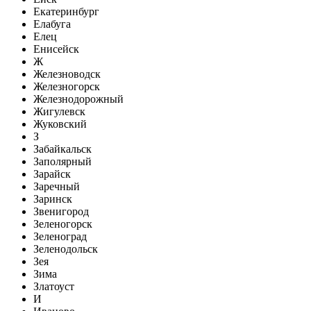
Екатеринбург
Елабуга
Елец
Енисейск
Ж
Железноводск
Железногорск
Железнодорожный
Жигулевск
Жуковский
З
Забайкальск
Заполярный
Зарайск
Заречный
Заринск
Звенигород
Зеленогорск
Зеленоград
Зеленодольск
Зея
Зима
Златоуст
И