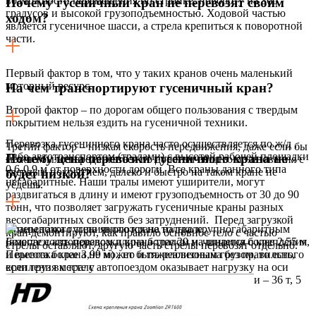
возможности перемещения по стройке, повороту на 360
Почему гусеничный кран не перевозят своим
градусов и высокой грузоподъемностью. Ходовой частью
ходом?
является гусеничное шасси, а стрела крепиться к поворотной
части.
Первый фактор в том, что у таких кранов очень маленький
моторный ресурс.
На чем транспортируют гусеничный кран?
Второй фактор – по дорогам общего пользования с твердым
покрытием нельзя ездить на гусеничной техники.
Перевозка гусеничного крана часто осуществляется по ж/д ,
Третий фактор – низкая скорость передвижения, даже если бы
либо автотранспортом (тралами) с высотой рабочей площадки
Почему цена перевозки гусеничного крана не
можно было передвигаться по дорогам общего пользования с
0,6-0,9 м от поверхности дороги. Все краны данного типа
твердым покрытием, далеко и быстро на таком кране не
будет низкой?
негабаритные. Наши тралы имеют уширители, могут
уедешь.
раздвигаться в длину и имеют грузоподъемность от 30 до 90
тонн, что позволяет загружать гусеничные краны разных
весогабаритных свойств без затруднений. Перед загрузкой
Краны такого типа являются не только крупногабаритным
кран демонтируют, как правило основное тело с частью
(вместе с автопоездом длина более 20 м., ширина более 2,55 м,
Безопасность перевозки крана тралом начинается с крепления
стрелы оставляют, другую часть стрелы перевозят отдельно.
и высота более 3,99 м) , но и тяжеловесным грузом, то есть,
Перевозка крана не может быть реализована без правильного
если груз вместе с автопоездом оказывает нагрузку на оси
крепления к тралу
более установленных пределов — 3 оси – 28 т, 4 оси – 36 т, 5
осей – 40 т, 6 осей – 44 т.