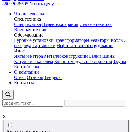
88003026505
Узнать цену
Что перевозим
Спецтехника
Спецтехника
Перевозка кранов
Сельхозтехника
Военная техника
Оборудование
Буровые установки
Трансформаторы
Реакторы
Котлы,
резервуары, емкости
Нефтегазовое оборудование
Иное
Яхты и катера
Металлоконструкции
Балки
Шины
Катушки с кабелем
Блочно-модульные строения
Трубы
Контейнеры
О компании
О нас
Отзывы
Тендеры
Контакты
Exact matches only