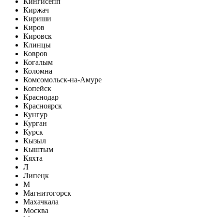
Кингисепп
Киржач
Кириши
Киров
Кировск
Клинцы
Ковров
Когалым
Коломна
Комсомольск-на-Амуре
Копейск
Краснодар
Красноярск
Кунгур
Курган
Курск
Кызыл
Кыштым
Кяхта
Л
Липецк
М
Магнитогорск
Махачкала
Москва