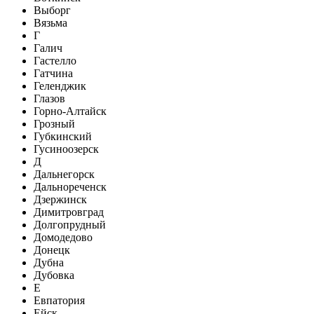
Выборг
Вязьма
Г
Галич
Гастелло
Гатчина
Геленджик
Глазов
Горно-Алтайск
Грозный
Губкинский
Гусиноозерск
Д
Дальнегорск
Дальнореченск
Дзержинск
Димитровград
Долгопрудный
Домодедово
Донецк
Дубна
Дубовка
Е
Евпатория
Ейск