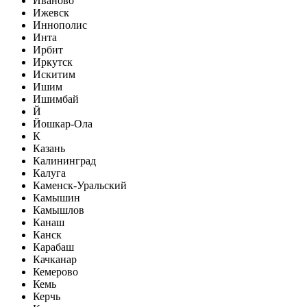
Иваново
Ижевск
Иннополис
Инта
Ирбит
Иркутск
Искитим
Ишим
Ишимбай
Й
Йошкар-Ола
К
Казань
Калининград
Калуга
Каменск-Уральский
Камышин
Камышлов
Канаш
Канск
Карабаш
Качканар
Кемерово
Кемь
Керчь