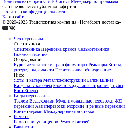
Водитель категорий С и Е
Логист
Менеджер по продажам
Сайт не является публичной офертой
Политика конфиденциальности
Карта сайта
© 2020–2023 Транспортная компания «Негабарит доставка»
Что перевозим
Спецтехника
Спецтехника
Перевозка кранов
Сельхозтехника
Военная техника
Оборудование
Буровые установки
Трансформаторы
Реакторы
Котлы,
резервуары, емкости
Нефтегазовое оборудование
Иное
Яхты и катера
Металлоконструкции
Балки
Шины
Катушки с кабелем
Блочно-модульные строения
Трубы
Контейнеры
Виды перевозок
Тралом
Вездеходами
Мультимодальные перевозки
ЖД
перевозки
Авиаперевозки
Морские и речные перевозки
Контейнерами
Международная доставка
Ремонт
Ремонт полуприцепов
Ремонт тягачей
Вакансии