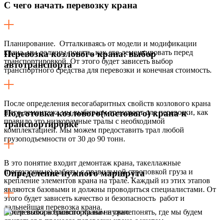
С чего начать перевозку крана
Планирование. Отталкиваясь от модели и модификации
крана, мы должны понять, как его демонтировать перед
Перевозка козлового крана: выбор
транспортировкой. От этого будет зависеть выбор
автотранспорта
транспортного средства для перевозки и конечная стоимость.
После определения весогабаритных свойств козлового крана
и его демонтажа мы выбираем транспорт для перевозки, как
Подготовка козлового(мостового) крана к
правило это низкорамные тралы с необходимой
транспортировке
комплектацией. Мы можем предоставить трал любой
грузоподъемности от 30 до 90 тонн.
В это понятие входит демонтаж крана, такеллажные
(погрузочные) работы с правильной строповкой груза и
Определение нужного маршрута
крепление элементов крана на трале. Каждый из этих этапов
являются базовыми и должны проводиться специалистами. От
этого будет зависеть качество и безопасность работ и
дальнейшая перевозка крана.
После выбора транспорта нам нужно понять, где мы будем