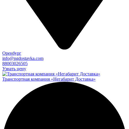
Оренбург
info@ngdostavka.com
88003026505
Узнать цену
Транспортная компания «Негабарит Доставка»