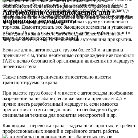
цена будет выше. Так же колеса снимают с целью
аппарелям, либо с парапета. Так же загрузка может быть
безопасности, если высота крана вместе с тралом выше 4,5
передней на трал с отстегивающимся гусаком. После заезда
Автомобили сопровождения
для
метров, а по маршруту движения будут искусственные
крана на рабочую площадку трала необходимо его поставить
преграды в виде мостов, тоннелей или линий электропередач
перевозки негабарита
на переднюю скорость и зафиксировать ручку стояночного
не превышающие эту высоту.
тормоза. Демонтировать все бьющиеся элементы и упаковать
в бумагу. После этого производится «обвязка» (крепление) к
Если длина крана вместе автопоездом более 24 м или же
тралу с помощью крепежных цепей
ширина более 3,49 м,
то необходима автомашина прикрытия.
Если же длина автопоезда c грузом более 30 м, а ширина
превышает 4 м, тогда
необходимо сопровождение автомобиля
ГАИ
с целью безопасной организации движения по маршруту
перевозки груза.
Также имеются ограничения относительно высоты
транспортируемого крана.
При высоте груза более 4 м вместе с автопоездом необходимо
разрешение на негабарит, если же высота превышает 4,5 м –
нужно иметь разработанный маршрут и, если имеются
препятствия на пути следования – то
необходима будет
специальная техника
для поднятия электросетей и др.
Как видим – перевозка крана – задача не из простых,
и требует
профессиональных знаний и серьёзного опыта работы.