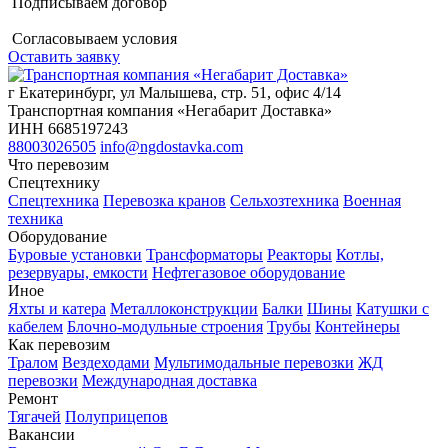
Подписываем договор
Согласовываем условия
Оставить заявку
г Екатеринбург, ул Малышева, стр. 51, офис 4/14
Транспортная компания «Негабарит Доставка»
ИНН 6685197243
88003026505
info@ngdostavka.com
Что перевозим
Спецтехнику
Спецтехника
Перевозка кранов
Сельхозтехника
Военная
техника
Оборудование
Буровые установки
Трансформаторы
Реакторы
Котлы,
резервуары, емкости
Нефтегазовое оборудование
Иное
Яхты и катера
Металлоконструкции
Балки
Шины
Катушки с
кабелем
Блочно-модульные строения
Трубы
Контейнеры
Как перевозим
Тралом
Вездеходами
Мультимодальные перевозки
ЖД
перевозки
Международная доставка
Ремонт
Тягачей
Полуприцепов
Вакансии