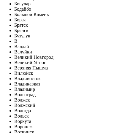
Богучар
Бодайбо
Большой Камень
Борзя
Братск
Брянск
Бузулук
В
Валдай
Валуйки
Великий Новгород
Великий Устюг
Верхняя Пышма
Вилюйск
Владивосток
Владикавказ
Владимир
Волгоград
Волжск
Волжский
Вологда
Вольск
Воркута
Воронеж
Воткинск