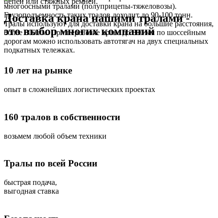
цепей или стяжных ремней.
многоосными тралами (полуприцепы-тяжеловозы).
Грузоподъемность таких тралов доходит до 90-100 тонн.
Доставка крана нашими тралами -
Тралы используют для доставки крана на большие расстояния,
это выбор многих компаний
более 800 км. При перевозке крана до 800 км по шоссейным
дорогам можно использовать автотягач на двух специальных
подкатных тележках.
10 лет на рынке
опыт в сложнейших логистических проектах
160 тралов в собственности
возьмем любой объем техники
Тралы по всей России
быстрая подача,
выгодная ставка