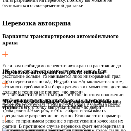
типы разрешений на перевозку, поэтому вы можете не
беспокоиться о своевременной доставке
Перевозка
автокрана
Варианты транспортировки автомобильного
крана
Если вам необходимо перевезти автокран на расстояние до
200 км, то сделать это вы можете своим ходом. Если
Перевозка автокрана на трале: нюансы
расстояние больше, то нанимается либо низкорамный трал,
либо перевозится по ж\д. Неудобство ж/д заключается в том,
что много требований и бюрократических моментов, доставка
дольше и техника не придет «до двери».
В зависимости от высоты крана в транспортном положении
необходимо принять решение будут ли сниматься или
Что нужно делать при загрузке автокрана на
В случае с тралом вы можете оперативно погрузить кран и
приспускаться колеса. Если высота крана с учетом высоты
трал
отправить его в точку выгрузки прямо «до двери».
трала равна 3.9 метров, то это габарит и заказывать
специальное разрешение не нужно. Если же этот параметр
выше, то принимаем решение о приспускании колес или их
снятии. В противном случае перевозка будет негабаритная и
Как правило автокран заезжает на трал своим ходом сзади по