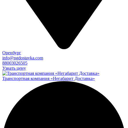
Оренбург
info@ngdostavka.com
88003026505
Узнать цену
Транспортная компания «Негабарит Доставка»