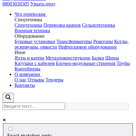
88003026505
Узнать цену
Что перевозим
Спецтехника
Спецтехника
Перевозка кранов
Сельхозтехника
Военная техника
Оборудование
Буровые установки
Трансформаторы
Реакторы
Котлы,
резервуары, емкости
Нефтегазовое оборудование
Иное
Яхты и катера
Металлоконструкции
Балки
Шины
Катушки с кабелем
Блочно-модульные строения
Трубы
Контейнеры
О компании
О нас
Отзывы
Тендеры
Контакты
Exact matches only