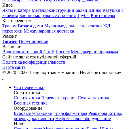
Иное
Яхты и катера
Металлоконструкции
Балки
Шины
Катушки с
кабелем
Блочно-модульные строения
Трубы
Контейнеры
Как перевозим
Тралом
Вездеходами
Мультимодальные перевозки
ЖД
перевозки
Международная доставка
Ремонт
Тягачей
Полуприцепов
Вакансии
Водитель категорий С и Е
Логист
Менеджер по продажам
Сайт не является публичной офертой
Политика конфиденциальности
Карта сайта
© 2020–2023 Транспортная компания «Негабарит доставка»
Что перевозим
Спецтехника
Спецтехника
Перевозка кранов
Сельхозтехника
Военная техника
Оборудование
Буровые установки
Трансформаторы
Реакторы
Котлы,
резервуары, емкости
Нефтегазовое оборудование
Иное
Яхты и катера
Металлоконструкции
Балки
Шины