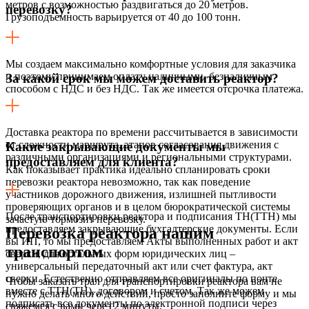
метров с возможностью раздвигаться до 20 метров.
перевозку?
Грузоподъемность варьируется от 40 до 100 тонн.
Мы создаем максимально комфортные условия для заказчика
и поэтому принимаем оплату наличными, безналичным
За какой срок мы можем доставить реактор?
способом с НДС и без НДС. Так же имеется отсрочка платежа.
Доставка реактора по времени рассчитывается в зависимости
от сложности маршрута, этапов согласования движения с
Какие закрывающие документы мы
различными организациями и региональными структурами.
предоставляем для клиента?
Как показывает практика идеально спланировать сроки
перевозки реактора невозможно, так как поведение
участников дорожного движения, излишней пытливости
проверяющих органов и в целом бюрократической системы
После транспортировки реактора и подписания ТН(ТТН) мы
зачастую тормозит перевозку.
предоставляем закрывающие бухгалтерские документы. Если
Перевозка реактора нашим
вы ИП, то мы предоставляем Акты выполненных работ и акт
транспортом
сверки, для остальных форм юридических лиц –
универсальный передаточный акт или счет фактура, акт
сверки. Естественно отправляем все оригиналы по почте
Чтобы заказать трал для транспортировки реактора вам не
вместе с ТТН(ТН), договором и счетом. Так же можем
нужно делать много действий, просто заполните форму и мы
подписать все документы по электронной подписи через
свяжемся с вами через 2 минуты.