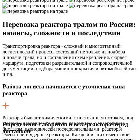
Перевозка реактора тралом по России:
нюансы, сложности и последствия
Транспортировка реактора - сложный и многоэтапный
логистический процесс, состоящий не только из подбора
и подачи трала, но и составления схем крепления, сюрвея
маршрута, подготовки разрешительной и сопроводительной
документации, подбора машин прикрытия и автомобилей гаи
и т.д.
Работа логиста начинается с уточнения типа
реактора
Реакторы бывают химическими, с постоянным потоком, под
высоким давлением, с низким давлением, с анаэробным
Определение габаритов и веса реактора перед
биогазом, периодически последовательными, реакторы
доставкой
смесители и ядерные реакторы. Каждый из них имеет свои