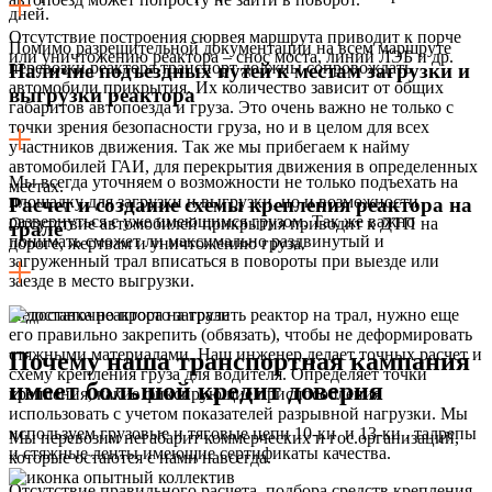
дней.
Отсутствие построения сюрвея маршрута приводит к порче
Помимо разрешительной документации на всем маршруте
или уничтожению реактора – снос моста, линий ЛЭБ и др.
перевозки реактора транспорт должны сопровождать
Наличие подъездных путей к местам загрузки и
автомобили прикрытия. Их количество зависит от общих
выгрузки реактора
габаритов автопоезда и груза. Это очень важно не только с
точки зрения безопасности груза, но и в целом для всех
участников движения. Так же мы прибегаем к найму
автомобилей ГАИ, для перекрытия движения в определенных
Мы всегда уточняем о возможности не только подъехать на
местах.
площадку для загрузки и выгрузки, но и возможности
Расчет и создание схемы крепления реактора на
развернуться с уже имеющимся грузом. Так же важно
Отсутствие автомобилей прикрытия приводит к ДТП на
трале
понимать сможет ли максимально раздвинутый и
дороге, жертвам и уничтожению груза.
загруженный трал вписаться в повороты при выезде или
заезде в место выгрузки.
Недостаточно просто загрузить реактор на трал, нужно еще
его правильно закрепить (обвязать), чтобы не деформировать
стяжными материалами. Наш инженер делает точных расчет и
Почему наша транспортная кампания
схему крепления груза для водителя. Определяет точки
имеет большой кредит доверия
крепления, какие фиксирующие приспособления
использовать с учетом показателей разрывной нагрузки. Мы
используем грузовые и тяговые цепи 10-ки и 13-ки , талрепы
Мы перевозим негабарит коммерческих и гос.организаций,
и стяжные ленты имеющие сертификаты качества.
которые остаются с нами навсегда.
Отсутствие правильного расчета, подбора средств крепления