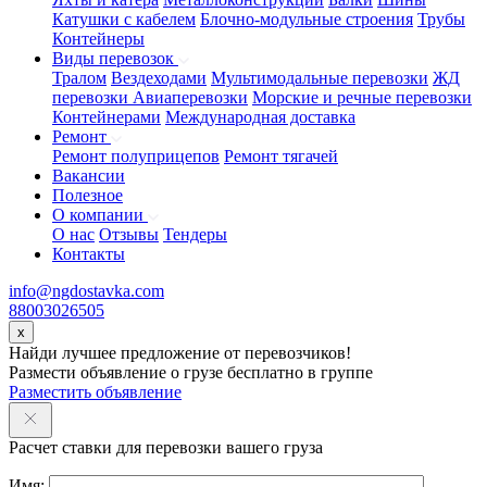
Катушки с кабелем
Блочно-модульные строения
Трубы
Контейнеры
Виды перевозок
Тралом
Вездеходами
Мультимодальные перевозки
ЖД
перевозки
Авиаперевозки
Морские и речные перевозки
Контейнерами
Международная доставка
Ремонт
Ремонт полуприцепов
Ремонт тягачей
Вакансии
Полезное
О компании
О нас
Отзывы
Тендеры
Контакты
info@ngdostavka.com
88003026505
x
Найди лучшее предложение от перевозчиков!
Размести объявление о грузе бесплатно в группе
Разместить объявление
Расчет ставки для перевозки вашего груза
Имя: