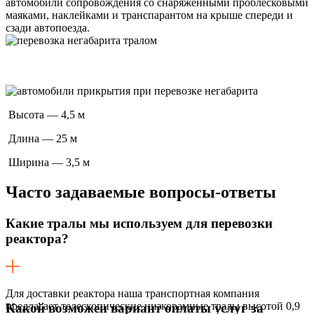
автомобили сопровождения со снаряженными проблесковыми
маяками, наклейками и транспарантом на крыше спереди и
сзади автопоезда.
Высота — 4,5 м
Длина — 25 м
Ширина — 3,5 м
Часто задаваемые
вопросы-ответы
Какие тралы мы используем для перевозки
реактора?
Для доставки реактора наша транспортная компания
предлагает телескопические низкорамные тралы высотой 0,9
Какой возможен вариант оплаты услуг за