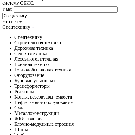
систему СБИС.
Имя:
Что везем
Спецтехнику
Спецтехнику
Строительная техника
Дорожная техника
Сельхозтехника
Лесозаготовительная
Военная техника
Горнодобывающая техника
Оборудование
Буровые установки
Трансформаторы
Реакторы
Котлы, резервуары, емкости
Нефтегазовое оборудование
Cуда
Металлоконструкции
ЖБИ изделия
Блочно-модульные строения
Шины
Трубы