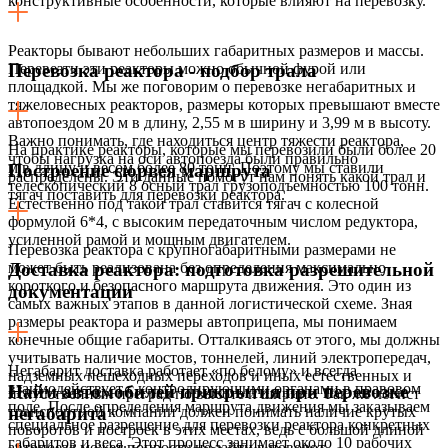
конструктивные особенности, которые влияют на перевозку.
Реакторы бывают небольших габаритных размеров и массы.
Перевезти эти реакторы можно обычной фурой или
Перевозка реактора - подбор трала
площадкой. Мы же поговорим о перевозке негабаритных и
тяжеловесных реакторов, размеры которых превышают вместе
автопоездом 20 м в длину, 2,55 м в ширину и 3,99 м в высоту.
Важно понимать, где находиться центр тяжести реактора,
На практике реакторы, которые мы перевозили были более 20
чтобы нагрузка на оси автопоезда были правильно
м в длину и весом более 80 тонн. Поэтому мы ставили
Построение сюрвея маршрута
распределены. Эти данные помогут нам понять какой трал и
телескопический 8 осный трал грузоподъемностью 100 тонн.
тягач поставить для перевозки реактора.
Естественно под такой трал ставится тягач с колесной
формулой 6*4, с высоким передаточным числом редуктора,
усиленной рамой и мощным двигателем.
Перевозка реактора с крупногабаритными размерами не
может быть реализована без определения максимально
Доставка реактора: подготовка разрешительной
короткого и безопасного маршрута движения. Это один из
документации
самых важных этапов в данной логистической схеме. Зная
размеры реактора и размеры автоприцепа, мы понимаем
конечные общие габариты. Отталкиваясь от этого, мы должны
учитывать наличие мостов, тоннелей, линий электропередач,
Негабарит доставка работает «по белому» и всегда
надземных пешеходных переходов и иных естественных и
взаимодействует с контролирующими органами в правовом
Найм автомобилей прикрытия при перевозке
искусственных преград по высоте и ширине. Так же логист
поле. После определения маршрута движения мы заказываем
транспортной компании должен понимать наличие крутых
негабарита
специальное разрешение для перевозки реактора конкретных
поворотов и построек в этих местах, ведь с большой длиной
габаритов и веса. Этот процесс занимает около 10 рабочих
автопоезд может попросту не зайти в поворот.