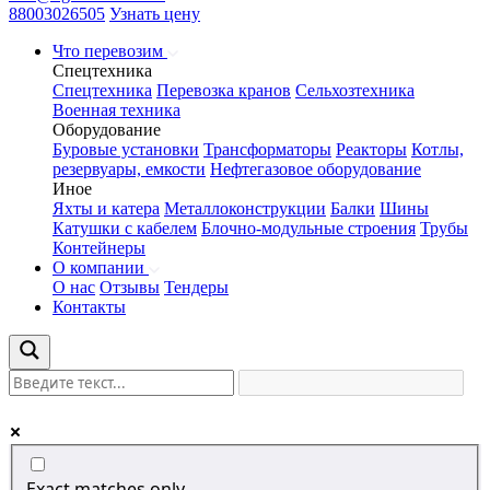
88003026505
Узнать цену
Что перевозим
Спецтехника
Спецтехника
Перевозка кранов
Сельхозтехника
Военная техника
Оборудование
Буровые установки
Трансформаторы
Реакторы
Котлы,
резервуары, емкости
Нефтегазовое оборудование
Иное
Яхты и катера
Металлоконструкции
Балки
Шины
Катушки с кабелем
Блочно-модульные строения
Трубы
Контейнеры
О компании
О нас
Отзывы
Тендеры
Контакты
Exact matches only