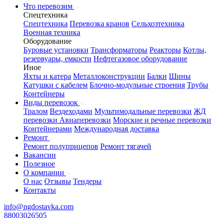
Что перевозим
Спецтехника
Спецтехника
Перевозка кранов
Сельхозтехника
Военная техника
Оборудование
Буровые установки
Трансформаторы
Реакторы
Котлы,
резервуары, емкости
Нефтегазовое оборудование
Иное
Яхты и катера
Металлоконструкции
Балки
Шины
Катушки с кабелем
Блочно-модульные строения
Трубы
Контейнеры
Виды перевозок
Тралом
Вездеходами
Мультимодальные перевозки
ЖД
перевозки
Авиаперевозки
Морские и речные перевозки
Контейнерами
Международная доставка
Ремонт
Ремонт полуприцепов
Ремонт тягачей
Вакансии
Полезное
О компании
О нас
Отзывы
Тендеры
Контакты
info@ngdostavka.com
88003026505