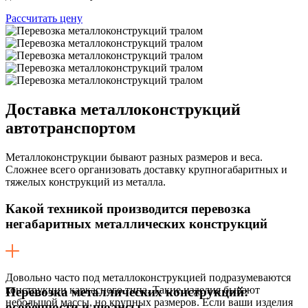
Рассчитать цену
Доставка
металлоконструкций
автотранспортом
Металлоконструкции бывают разных размеров и веса.
Сложнее всего организовать доставку крупногабаритных и
тяжелых конструкций из металла.
Какой техникой производится перевозка
негабаритных металлических конструкций
Довольно часто под металлоконструкцией подразумеваются
конструкции каркасного типа. Такие изделия бывают
Перевозка металлических конструкций:
небольшой массы, но крупных размеров. Если ваши изделия
особенности и нюансы