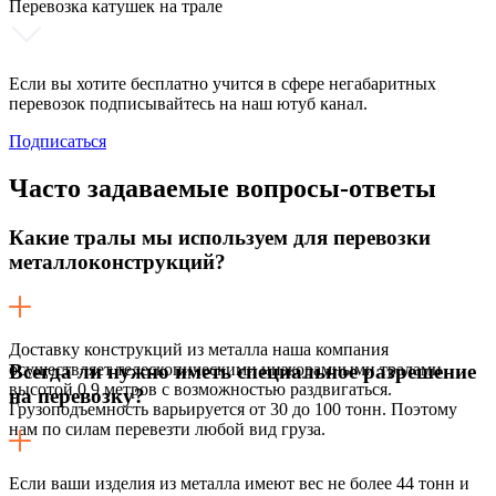
Перевозка катушек на трале
Если вы хотите бесплатно учится в сфере негабаритных
перевозок подписывайтесь на наш ютуб канал.
Подписаться
Часто задаваемые
вопросы-ответы
Какие тралы мы используем для перевозки
металлоконструкций?
Доставку конструкций из металла наша компания
осуществляет телескопическими низкорамными тралами
Всегда ли нужно иметь специальное разрешение
высотой 0,9 метров с возможностью раздвигаться.
на перевозку?
Грузоподъемность варьируется от 30 до 100 тонн. Поэтому
нам по силам перевезти любой вид груза.
Если ваши изделия из металла имеют вес не более 44 тонн и