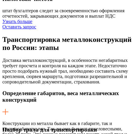
штат бухгалтеров следит за своевременностью оформления
отчетностей, закрывающих документов и выплат НДС
Узнать больше
Оставить запрос
Транспортировка металлоконструкций
по России:
этапы
Доставка металлоконструкций, в особенности негабаритных
требует просчета и контроля на каждом этапе. Недостаточно
просто подобрать нужный трал, необходимо составить схему
крепления, сюрвея маршрута, подготовки разрешительной и
сопроводительной документации, страхования.
Определение габаритов, веса металлических
конструкций
Конструкции из металла бывает как в габарите, так и
крупногабаритными. Так же они бывают тяжеловесными,
Подбор трала для транспортировки