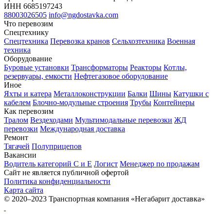
ИНН 6685197243
88003026505
info@ngdostavka.com
Что перевозим
Спецтехнику
Спецтехника
Перевозка кранов
Сельхозтехника
Военная
техника
Оборудование
Буровые установки
Трансформаторы
Реакторы
Котлы,
резервуары, емкости
Нефтегазовое оборудование
Иное
Яхты и катера
Металлоконструкции
Балки
Шины
Катушки с
кабелем
Блочно-модульные строения
Трубы
Контейнеры
Как перевозим
Тралом
Вездеходами
Мультимодальные перевозки
ЖД
перевозки
Международная доставка
Ремонт
Тягачей
Полуприцепов
Вакансии
Водитель категорий С и Е
Логист
Менеджер по продажам
Сайт не является публичной офертой
Политика конфиденциальности
Карта сайта
© 2020–2023 Транспортная компания «Негабарит доставка»