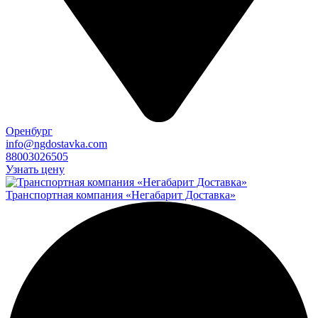
Оренбург
info@ngdostavka.com
88003026505
Узнать цену
Транспортная компания «Негабарит Доставка»