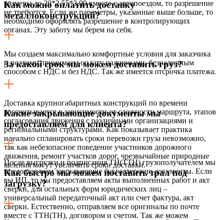
размеры до 20*2,55*3,99 вместе с автопоездом, то разрешение
Как можно оплатить доставку
не требуется. Если же параметры, указанные выше больше, то
металлоконструкций?
необходимо оформлять разрешение в контролирующих
органах. Эту заботу мы берем на себя.
Мы создаем максимально комфортные условия для заказчика
и поэтому принимаем оплату наличными, безналичным
За какой срок мы можем доставить груз?
способом с НДС и без НДС. Так же имеется отсрочка платежа.
Доставка крупногабаритных конструкций по времени
рассчитывается в зависимости от сложности маршрута, этапов
Какие закрывающие документы мы
согласования движения с различными организациями и
предоставляем для клиента?
региональными структурами. Как показывает практика
идеально спланировать сроки перевозки груза невозможно,
так как небезопасное поведение участников дорожного
движения, ремонт участков дорог, чрезвычайные природные
После выгрузки и подписания ТН(ТТН) грузополучателем мы
явления могут увеличить сроки доставки.
предоставляем закрывающие бухгалтерские документы. Если
Как быстро мы можем поставить трал под
вы ИП, то мы предоставляем акты выполненных работ и акт
загрузку?
сверки, для остальных форм юридических лиц –
универсальный передаточный акт или счет фактура, акт
сверки. Естественно, отправляем все оригиналы по почте
вместе с ТТН(ТН), договором и счетом. Так же можем