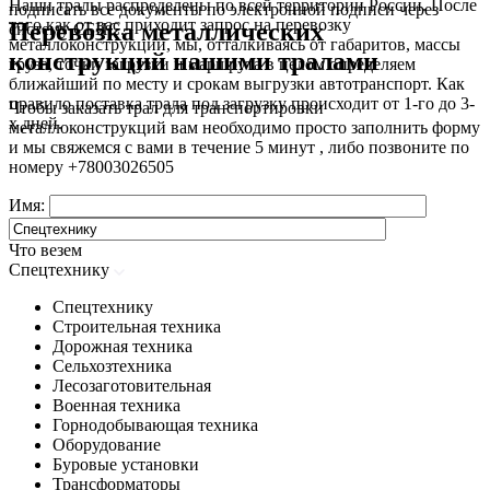
Наши тралы распределены по всей территории России. После
подписать все документы по электронной подписи через
того как от вас приходит запрос на перевозку
Перевозка металлических
систему СБИС.
металлоконструкций, мы, отталкиваясь от габаритов, массы
конструкций нашими тралами
груза, точки загрузки и маршрута в целом определяем
ближайший по месту и срокам выгрузки автотранспорт. Как
правило поставка трала под загрузку происходит от 1-го до 3-
Чтобы заказать трал для транспортировки
х дней.
металлоконструкций вам необходимо просто заполнить форму
и мы свяжемся с вами в течение 5 минут , либо позвоните по
номеру
+78003026505
Имя:
Что везем
Спецтехнику
Спецтехнику
Строительная техника
Дорожная техника
Сельхозтехника
Лесозаготовительная
Военная техника
Горнодобывающая техника
Оборудование
Буровые установки
Трансформаторы