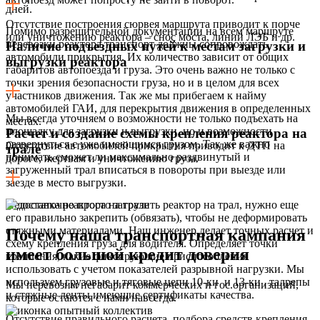
дней.
Отсутствие построения сюрвея маршрута приводит к порче
Помимо разрешительной документации на всем маршруте
или уничтожению реактора – снос моста, линий ЛЭБ и др.
перевозки реактора транспорт должны сопровождать
Наличие подъездных путей к местам загрузки и
автомобили прикрытия. Их количество зависит от общих
выгрузки реактора
габаритов автопоезда и груза. Это очень важно не только с
точки зрения безопасности груза, но и в целом для всех
участников движения. Так же мы прибегаем к найму
автомобилей ГАИ, для перекрытия движения в определенных
Мы всегда уточняем о возможности не только подъехать на
местах.
площадку для загрузки и выгрузки, но и возможности
Расчет и создание схемы крепления реактора на
развернуться с уже имеющимся грузом. Так же важно
Отсутствие автомобилей прикрытия приводит к ДТП на
трале
понимать сможет ли максимально раздвинутый и
дороге, жертвам и уничтожению груза.
загруженный трал вписаться в повороты при выезде или
заезде в место выгрузки.
Недостаточно просто загрузить реактор на трал, нужно еще
его правильно закрепить (обвязать), чтобы не деформировать
стяжными материалами. Наш инженер делает точных расчет и
Почему наша транспортная кампания
схему крепления груза для водителя. Определяет точки
имеет большой кредит доверия
крепления, какие фиксирующие приспособления
использовать с учетом показателей разрывной нагрузки. Мы
используем грузовые и тяговые цепи 10-ки и 13-ки , талрепы
Мы перевозим негабарит коммерческих и гос.организаций,
и стяжные ленты имеющие сертификаты качества.
которые остаются с нами навсегда.
Отсутствие правильного расчета, подбора средств крепления