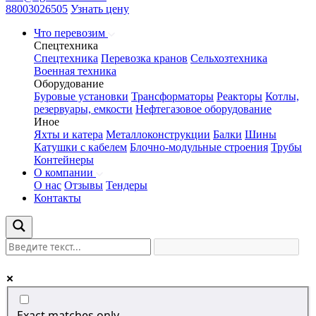
88003026505
Узнать цену
Что перевозим
Спецтехника
Спецтехника
Перевозка кранов
Сельхозтехника
Военная техника
Оборудование
Буровые установки
Трансформаторы
Реакторы
Котлы,
резервуары, емкости
Нефтегазовое оборудование
Иное
Яхты и катера
Металлоконструкции
Балки
Шины
Катушки с кабелем
Блочно-модульные строения
Трубы
Контейнеры
О компании
О нас
Отзывы
Тендеры
Контакты
Exact matches only