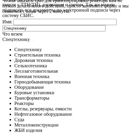
Чтобы заказать трал для транспортировки реактора вам не
вместе с ТТН(ТН), договором и счетом. Так же можем
нужно делать много действий, просто заполните форму и мы
подписать все документы по электронной подписи через
свяжемся с вами через 2 минуты.
систему СБИС.
Имя:
Что везем
Спецтехнику
Спецтехнику
Строительная техника
Дорожная техника
Сельхозтехника
Лесозаготовительная
Военная техника
Горнодобывающая техника
Оборудование
Буровые установки
Трансформаторы
Реакторы
Котлы, резервуары, емкости
Нефтегазовое оборудование
Cуда
Металлоконструкции
ЖБИ изделия