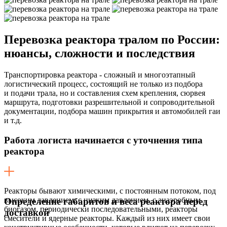
Перевозка реактора тралом по России:
нюансы, сложности и последствия
Транспортировка реактора - сложный и многоэтапный
логистический процесс, состоящий не только из подбора
и подачи трала, но и составления схем крепления, сюрвея
маршрута, подготовки разрешительной и сопроводительной
документации, подбора машин прикрытия и автомобилей гаи
и т.д.
Работа логиста начинается с уточнения типа
реактора
Реакторы бывают химическими, с постоянным потоком, под
высоким давлением, с низким давлением, с анаэробным
Определение габаритов и веса реактора перед
биогазом, периодически последовательными, реакторы
доставкой
смесители и ядерные реакторы. Каждый из них имеет свои