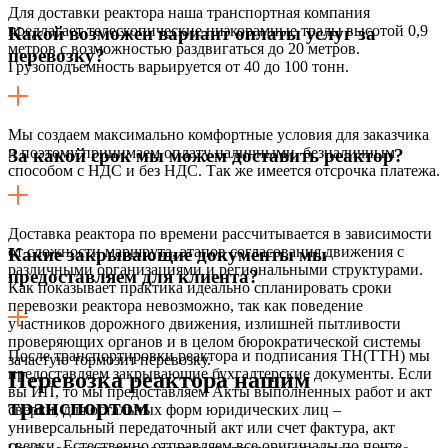
Для доставки реактора наша транспортная компания
предлагает телескопические низкорамные тралы высотой 0,9
Какой возможен вариант оплаты услуг за
метров с возможностью раздвигаться до 20 метров.
перевозку?
Грузоподъемность варьируется от 40 до 100 тонн.
Мы создаем максимально комфортные условия для заказчика
и поэтому принимаем оплату наличными, безналичным
За какой срок мы можем доставить реактор?
способом с НДС и без НДС. Так же имеется отсрочка платежа.
Доставка реактора по времени рассчитывается в зависимости
от сложности маршрута, этапов согласования движения с
Какие закрывающие документы мы
различными организациями и региональными структурами.
предоставляем для клиента?
Как показывает практика идеально спланировать сроки
перевозки реактора невозможно, так как поведение
участников дорожного движения, излишней пытливости
проверяющих органов и в целом бюрократической системы
После транспортировки реактора и подписания ТН(ТТН) мы
зачастую тормозит перевозку.
предоставляем закрывающие бухгалтерские документы. Если
Перевозка реактора нашим
вы ИП, то мы предоставляем Акты выполненных работ и акт
транспортом
сверки, для остальных форм юридических лиц –
универсальный передаточный акт или счет фактура, акт
сверки. Естественно отправляем все оригиналы по почте