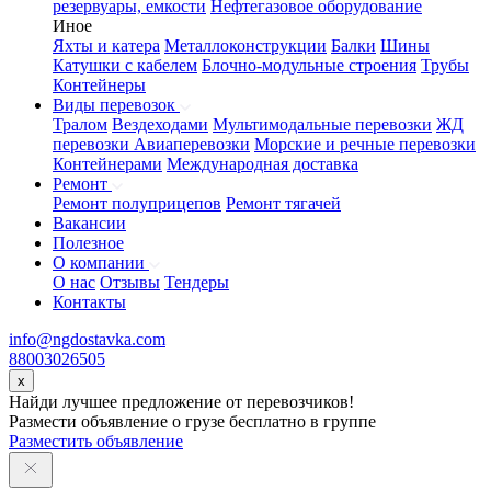
резервуары, емкости
Нефтегазовое оборудование
Иное
Яхты и катера
Металлоконструкции
Балки
Шины
Катушки с кабелем
Блочно-модульные строения
Трубы
Контейнеры
Виды перевозок
Тралом
Вездеходами
Мультимодальные перевозки
ЖД
перевозки
Авиаперевозки
Морские и речные перевозки
Контейнерами
Международная доставка
Ремонт
Ремонт полуприцепов
Ремонт тягачей
Вакансии
Полезное
О компании
О нас
Отзывы
Тендеры
Контакты
info@ngdostavka.com
88003026505
x
Найди лучшее предложение от перевозчиков!
Размести объявление о грузе бесплатно в группе
Разместить объявление