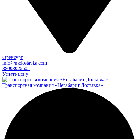
Оренбург
info@ngdostavka.com
88003026505
Узнать цену
Транспортная компания «Негабарит Доставка»