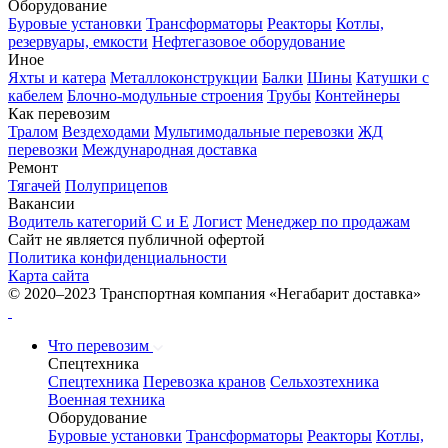
Оборудование
Буровые установки
Трансформаторы
Реакторы
Котлы,
резервуары, емкости
Нефтегазовое оборудование
Иное
Яхты и катера
Металлоконструкции
Балки
Шины
Катушки с
кабелем
Блочно-модульные строения
Трубы
Контейнеры
Как перевозим
Тралом
Вездеходами
Мультимодальные перевозки
ЖД
перевозки
Международная доставка
Ремонт
Тягачей
Полуприцепов
Вакансии
Водитель категорий С и Е
Логист
Менеджер по продажам
Сайт не является публичной офертой
Политика конфиденциальности
Карта сайта
© 2020–2023 Транспортная компания «Негабарит доставка»
Что перевозим
Спецтехника
Спецтехника
Перевозка кранов
Сельхозтехника
Военная техника
Оборудование
Буровые установки
Трансформаторы
Реакторы
Котлы,