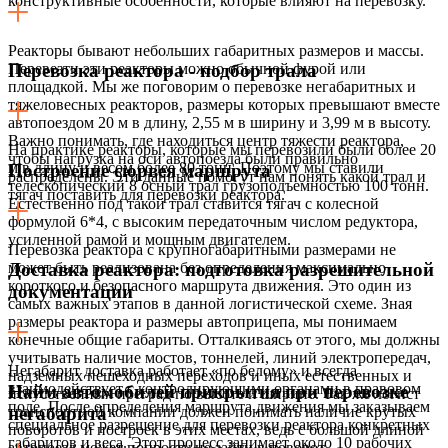
конструктивные особенности, которые влияют на перевозку.
Реакторы бывают небольших габаритных размеров и массы.
Перевезти эти реакторы можно обычной фурой или
Перевозка реактора - подбор трала
площадкой. Мы же поговорим о перевозке негабаритных и
тяжеловесных реакторов, размеры которых превышают вместе
автопоездом 20 м в длину, 2,55 м в ширину и 3,99 м в высоту.
Важно понимать, где находиться центр тяжести реактора,
На практике реакторы, которые мы перевозили были более 20
чтобы нагрузка на оси автопоезда были правильно
м в длину и весом более 80 тонн. Поэтому мы ставили
Построение сюрвея маршрута
распределены. Эти данные помогут нам понять какой трал и
телескопический 8 осный трал грузоподъемностью 100 тонн.
тягач поставить для перевозки реактора.
Естественно под такой трал ставится тягач с колесной
формулой 6*4, с высоким передаточным числом редуктора,
усиленной рамой и мощным двигателем.
Перевозка реактора с крупногабаритными размерами не
может быть реализована без определения максимально
Доставка реактора: подготовка разрешительной
короткого и безопасного маршрута движения. Это один из
документации
самых важных этапов в данной логистической схеме. Зная
размеры реактора и размеры автоприцепа, мы понимаем
конечные общие габариты. Отталкиваясь от этого, мы должны
учитывать наличие мостов, тоннелей, линий электропередач,
Негабарит доставка работает «по белому» и всегда
надземных пешеходных переходов и иных естественных и
взаимодействует с контролирующими органами в правовом
Найм автомобилей прикрытия при перевозке
искусственных преград по высоте и ширине. Так же логист
поле. После определения маршрута движения мы заказываем
транспортной компании должен понимать наличие крутых
негабарита
специальное разрешение для перевозки реактора конкретных
поворотов и построек в этих местах, ведь с большой длиной
габаритов и веса. Этот процесс занимает около 10 рабочих
автопоезд может попросту не зайти в поворот.