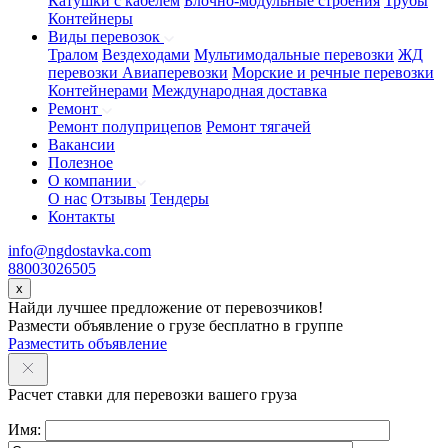
Катушки с кабелем
Блочно-модульные строения
Трубы
Контейнеры
Виды перевозок
Тралом
Вездеходами
Мультимодальные перевозки
ЖД
перевозки
Авиаперевозки
Морские и речные перевозки
Контейнерами
Международная доставка
Ремонт
Ремонт полуприцепов
Ремонт тягачей
Вакансии
Полезное
О компании
О нас
Отзывы
Тендеры
Контакты
info@ngdostavka.com
88003026505
x
Найди лучшее предложение от перевозчиков!
Размести объявление о грузе бесплатно в группе
Разместить объявление
Расчет ставки для перевозки вашего груза
Имя: