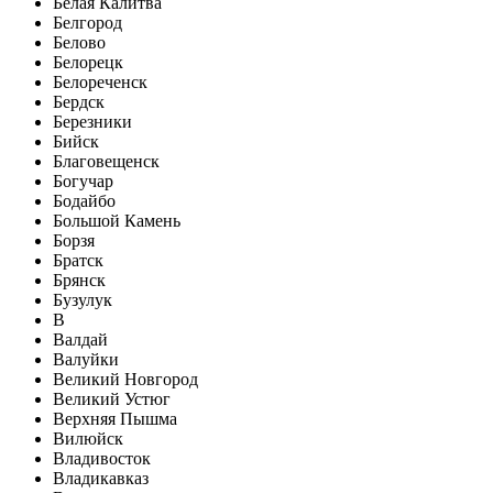
Белая Калитва
Белгород
Белово
Белорецк
Белореченск
Бердск
Березники
Бийск
Благовещенск
Богучар
Бодайбо
Большой Камень
Борзя
Братск
Брянск
Бузулук
В
Валдай
Валуйки
Великий Новгород
Великий Устюг
Верхняя Пышма
Вилюйск
Владивосток
Владикавказ