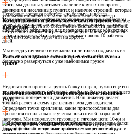
этого, мы должны учитывать наличие крутых поворотов,
движения в населенных пунктах и наличие строений, которые
Негабарит доставка работает «по белому» и всегда
усложняют повороты с такой длиной. Ведь автопоезд с
взаимодействует с контролирующими органами в правовом
Как доставляют балку к местам загрузки и
большой длиной попросту может не зайти в поворот. Главное
поле. После определения маршрута движения мы заказываем
в сюрвее маршрута это обеспечение безопасности движения.
выгрузки
специальное разрешение для перевозки катушек конкретных
Отсутствие построения расчета маршрута приводит к порче
габаритов и веса. Этот процесс занимает около 10 рабочих
или уничтожению груза, дтп на дороге.
дней.
Мы всегда уточняем о возможности не только подъехать на
площадку для загрузки и выгрузки, но и возможности
Расчет и создание схемы крепления балки на
безопасно развернуться с уже имеющимся грузом.
трале
Недостаточно просто загрузить балку на трал, нужно еще его
правильно закрепить (обвязать), чтобы не было ни малейшего
Найм автомобилей сопровождения и экипажа
продольно-поперечного движения. Наш инженер делает
ГАИ
точный расчет и схему крепления груза для водителя.
Определяет точки крепления, какие приспособления для
крепления использовать с учетом показателей разрывной
нагрузки. Мы используем грузовые и тяговые цепи 10-ки и
Для обеспечения безопасного движения при перевозке балки
13-ки , талрепы и стяжные ленты имеющие сертификаты
длиной более 25 метров мы привлекаем свои автомобили
Перевозка балок не начинается без схемы крепления груза и
качества.
прикрытия, которые благодаря проблесковым маячкам,
самого крепления