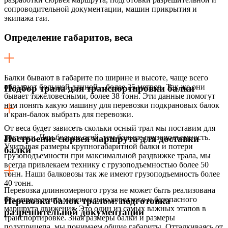
сопроводительной документации, машин прикрытия и
экипажа гаи.
Определение габаритов, веса
Балки бывают в габарите по ширине и высоте, чаще всего
обладают большой длиной – более 25 метров. Так же они
Подбор трала для транспортировки балки
бывает тяжеловесными, более 38 тонн. Эти данные помогут
нам понять какую машину для перевозки подкрановых балок
и кран-балок выбрать для перевозки.
От веса будет зависеть скольки осный трал мы поставим для
доставки. Чем больше осей, тем больше грузоподъемность.
Построение сюрвея маршрута для доставки
Учитывая размеры крупногабаритной балки и потери
балки
грузоподъемности при максимальной раздвижке трала, мы
всегда привлекаем технику с грузоподъемностью более 50
тонн. Наши балковозы так же имеют грузоподъемность более
40 тонн.
Перевозка длинномерного груза не может быть реализована
без определения максимально короткого и безопасного
Перевозка балок тралом: подготовка
маршрута движения. Это один из самых важных этапов в
разрешительной документации
транспортировке. Зная размеры балки и размеры
полуприцепа, мы понимаем общие габариты. Отталкиваясь от