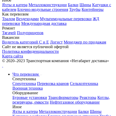
Иное
Яхты и катера
Металлоконструкции
Балки
Шины
Катушки с
кабелем
Блочно-модульные строения
Трубы
Контейнеры
Как перевозим
Тралом
Вездеходами
Мультимодальные перевозки
ЖД
перевозки
Международная доставка
Ремонт
Тягачей
Полуприцепов
Вакансии
Водитель категорий С и Е
Логист
Менеджер по продажам
Сайт не является публичной офертой
Политика конфиденциальности
Карта сайта
© 2020–2023 Транспортная компания «Негабарит доставка»
Что перевозим
Спецтехника
Спецтехника
Перевозка кранов
Сельхозтехника
Военная техника
Оборудование
Буровые установки
Трансформаторы
Реакторы
Котлы,
резервуары, емкости
Нефтегазовое оборудование
Иное
Яхты и катера
Металлоконструкции
Балки
Шины