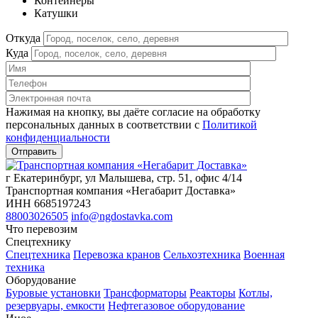
Контейнеры
Катушки
Откуда
Куда
Нажимая на кнопку, вы даёте согласие на обработку
персональных данных в соответствии c
Политикой
конфиденциальности
г Екатеринбург, ул Малышева, стр. 51, офис 4/14
Транспортная компания «Негабарит Доставка»
ИНН 6685197243
88003026505
info@ngdostavka.com
Что перевозим
Спецтехнику
Спецтехника
Перевозка кранов
Сельхозтехника
Военная
техника
Оборудование
Буровые установки
Трансформаторы
Реакторы
Котлы,
резервуары, емкости
Нефтегазовое оборудование