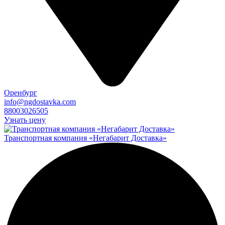
Оренбург
info@ngdostavka.com
88003026505
Узнать цену
Транспортная компания «Негабарит Доставка»