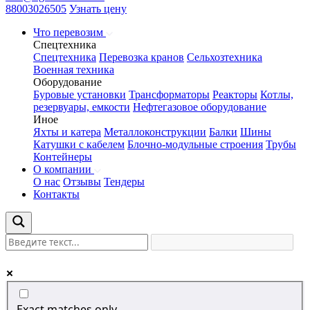
88003026505
Узнать цену
Что перевозим
Спецтехника
Спецтехника
Перевозка кранов
Сельхозтехника
Военная техника
Оборудование
Буровые установки
Трансформаторы
Реакторы
Котлы,
резервуары, емкости
Нефтегазовое оборудование
Иное
Яхты и катера
Металлоконструкции
Балки
Шины
Катушки с кабелем
Блочно-модульные строения
Трубы
Контейнеры
О компании
О нас
Отзывы
Тендеры
Контакты
Exact matches only