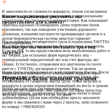
В зависимости от сложности маршрута, этапов согласования
движения с различными организациями и региональными
Какие закрывающие документы мы
структурами рассчитывается время доставки. Как показывает
предоставляем для клиента?
практика идеально спланировать сроки перевозки балок
невозможно, так как поведение участников дорожного
движения, излишняя пытливости проверяющих органов и в
целом бюрократическая система зачастую тормозит
После перевозки негабаритного груза и подписания ТН(ТТН)
транспортировку.
мы предоставляем закрывающие бухгалтерские документы.
Как быстро мы можем поставить трал под
Если вы ИП, то мы предоставляем акты выполненных работ и
загрузку?
акт сверки, для остальных форм юридических лиц –
универсальный передаточный акт или счет фактура, акт
сверки. Естественно, отправляем все оригиналы по почте
вместе с ТТН(ТН), договором и счетом. Так же можем
Наши тралы распределены по всей территории России. После
подписать все документы по электронной подписи через
того как от вас приходит запрос на перевозку балки, мы,
Перевозка балок нашими тралами
систему СБИС.
отталкиваясь от габаритов, массы груза, точки загрузки и
маршрута в целом определяем ближайший по месту и срокам
Чтобы заказать трал для перевозки мостовых,
выгрузки автотранспорт. Как правило поставка трала под
железобетонных, подкрановых балок, кран-балок и иных
загрузку происходит от 1-го до 3-х дней.
длинномерных грузов вам необходимо просто заполните
форму и мы свяжемся с вами через 2 минуты, либо позвоните
по номеру
+78003026505