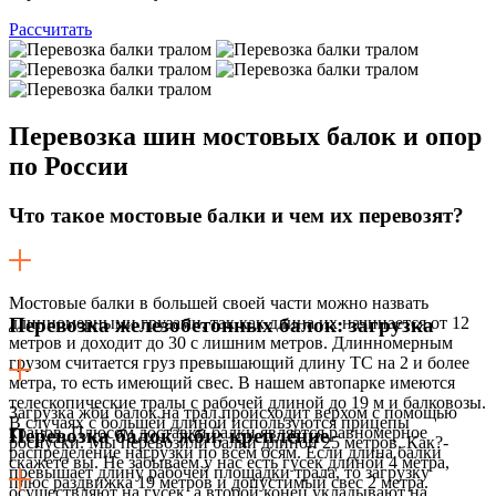
Рассчитать
Перевозка шин
мостовых балок и опор
по России
Что такое мостовые балки и чем их перевозят?
Мостовые балки в большей своей части можно назвать
длинномерными грузами, так как длина их начинается от 12
Перевозка железобетонных балок: загрузка
метров и доходит до 30 с лишним метров. Длинномерным
грузом считается груз превышающий длину ТС на 2 и более
метра, то есть имеющий свес. В нашем автопарке имеются
телескопические тралы с рабочей длиной до 19 м и балковозы.
Загрузка жби балок на трал происходит верхом с помощью
В случаях с большей длиной используются прицепы
кранов. Плюсом доставки балки является равномерное
Перевозка балок жби: крепление
роспуски. Мы перевозили балки длиной 25 метров. Как?-
распределение нагрузки по всем осям. Если длина балки
скажете вы. Не забываем у нас есть гусек длиной 4 метра,
превышает длину рабочей площадки трала, то загрузку
плюс раздвижка 19 метров и допустимый свес 2 метра.
осуществляют на гусек, а второй конец укладывают на