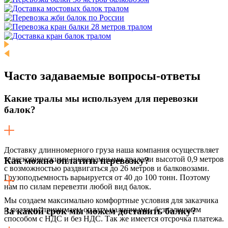
Часто задаваемые
вопросы-ответы
Какие тралы мы используем для перевозки
балок?
Доставку длинномерного груза наша компания осуществляет
телескопическими низкорамными тралами высотой 0,9 метров
Как можно оплатить перевозку?
с возможностью раздвигаться до 26 метров и балковозами.
Грузоподъемность варьируется от 40 до 100 тонн. Поэтому
нам по силам перевезти любой вид балок.
Мы создаем максимально комфортные условия для заказчика
и поэтому принимаем оплату наличными, безналичным
За какой срок мы можем доставить балку?
способом с НДС и без НДС. Так же имеется отсрочка платежа.