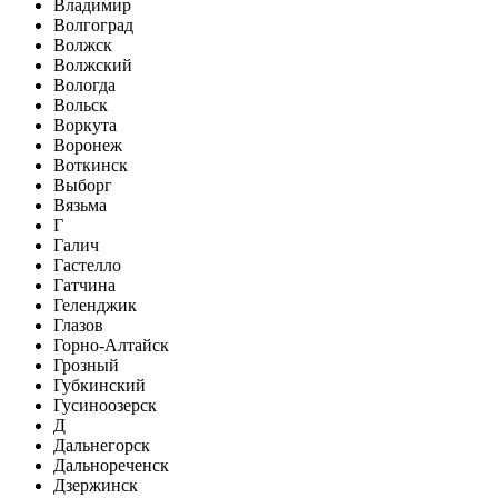
Владимир
Волгоград
Волжск
Волжский
Вологда
Вольск
Воркута
Воронеж
Воткинск
Выборг
Вязьма
Г
Галич
Гастелло
Гатчина
Геленджик
Глазов
Горно-Алтайск
Грозный
Губкинский
Гусиноозерск
Д
Дальнегорск
Дальнореченск
Дзержинск