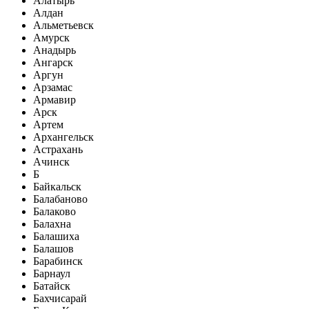
Алатырь
Алдан
Альметьевск
Амурск
Анадырь
Ангарск
Аргун
Арзамас
Армавир
Арск
Артем
Архангельск
Астрахань
Ачинск
Б
Байкальск
Балабаново
Балаково
Балахна
Балашиха
Балашов
Барабинск
Барнаул
Батайск
Бахчисарай