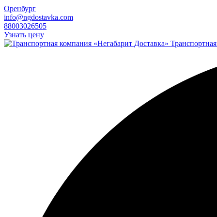
Оренбург
info@ngdostavka.com
88003026505
Узнать цену
Транспортная