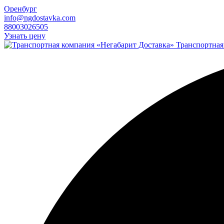
Оренбург
info@ngdostavka.com
88003026505
Узнать цену
Транспортная