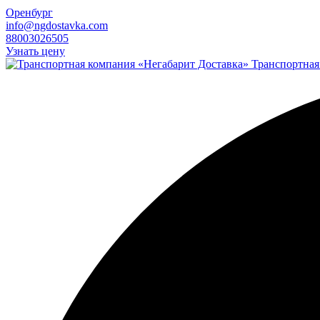
Оренбург
info@ngdostavka.com
88003026505
Узнать цену
Транспортная