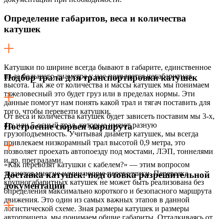
Определение габаритов, веса и количества
катушек
Катушки по ширине всегда бывают в габарите, единственное
из-за большого диаметра у нас появляется негабаритная
Подбор трала для транспортировки катушек
высота. Так же от количества и массы катушек мы понимаем
тяжеловесный это будет груз или в пределах нормы. Эти
данные помогут нам понять какой трал и тягач поставить для
того, чтобы перевезти катушки.
От веса и количества катушек будет зависеть поставим мы 3-х,
4-х или 5-осный трал, которые имеют разную
Построение сюрвея маршрута
грузоподъемность. Учитывая диаметр катушек, мы всегда
привлекаем низкорамный трал высотой 0,9 метра, это
позволяет проехать автопоезду под мостами, ЛЭП, тоннелями
и др. преградами.
«Как перевозят катушки с кабелем?» — этим вопросом
задаются многие начинающие перевозчики. Перевозка
Доставка катушек: подготовка разрешительной
крупногабаритных катушек не может быть реализована без
документации
определения максимально короткого и безопасного маршрута
движения. Это один из самых важных этапов в данной
логистической схеме. Зная размеры катушек и размеры
автоприцепа, мы понимаем общие габариты. Отталкиваясь от