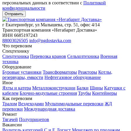
персональных данных в соответствии c
Политикой
конфиденциальности
г Екатеринбург, ул Малышева, стр. 51, офис 4/14
Транспортная компания «Негабарит Доставка»
ИНН 6685197243
88003026505
info@ngdostavka.com
Что перевозим
Спецтехнику
Спецтехника
Перевозка кранов
Сельхозтехника
Военная
техника
Оборудование
Буровые установки
Трансформаторы
Реакторы
Котлы,
резервуары, емкости
Нефтегазовое оборудование
Иное
Яхты и катера
Металлоконструкции
Балки
Шины
Катушки с
кабелем
Блочно-модульные строения
Трубы
Контейнеры
Как перевозим
Тралом
Вездеходами
Мультимодальные перевозки
ЖД
перевозки
Международная доставка
Ремонт
Тягачей
Полуприцепов
Вакансии
Водитель категорий С и Е
Логист
Менеджер по продажам