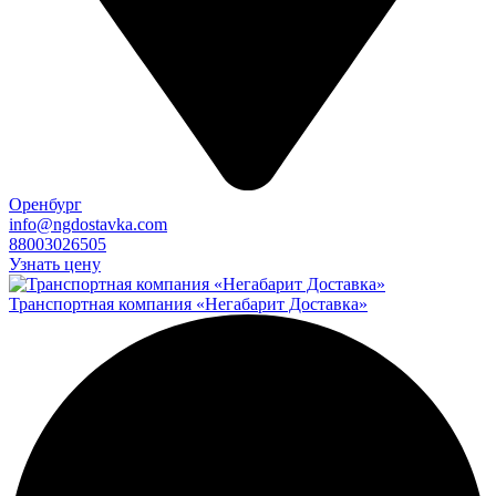
Оренбург
info@ngdostavka.com
88003026505
Узнать цену
Транспортная компания «Негабарит Доставка»