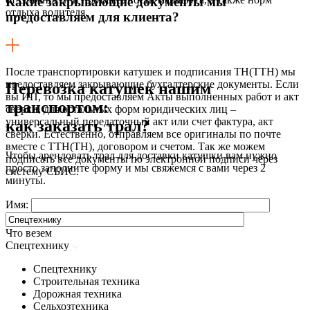
Какие закрывающие документы мы
отдыха водителя.
предоставляем для клиента?
После транспортировки катушек и подписания ТН(ТТН) мы
предоставляем закрывающие бухгалтерские документы. Если
Перевозка катушек нашим
вы ИП, то мы предоставляем Акты выполненных работ и акт
транспортом:
сверки, для остальных форм юридических лиц –
универсальный передаточный акт или счет фактура, акт
как заказать трал?
сверки. Естественно, отправляем все оригиналы по почте
вместе с ТТН(ТН), договором и счетом. Так же можем
Чтобы арендовать трал для доставки катушки вам нужно
подписать все документы по электронной подписи через
просто заполните форму и мы свяжемся с вами через 2
систему СБИС.
минуты.
Имя:
Что везем
Спецтехнику
Спецтехнику
Строительная техника
Дорожная техника
Сельхозтехника