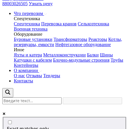
88003026505
Узнать цену
Что перевозим
Спецтехника
Спецтехника
Перевозка кранов
Сельхозтехника
Военная техника
Оборудование
Буровые установки
Трансформаторы
Реакторы
Котлы,
резервуары, емкости
Нефтегазовое оборудование
Иное
Яхты и катера
Металлоконструкции
Балки
Шины
Катушки с кабелем
Блочно-модульные строения
Трубы
Контейнеры
О компании
О нас
Отзывы
Тендеры
Контакты
Exact matches only