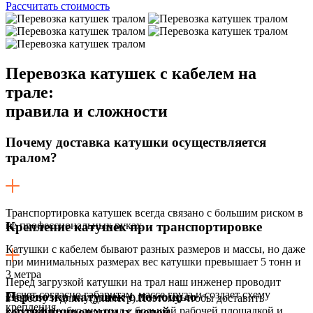
Рассчитать стоимость
Перевозка катушек с кабелем на
трале:
правила и сложности
Почему доставка катушки осуществляется
тралом?
Транспортировка катушек всегда связано с большим риском в
не профессиональных руках.
Крепление катушек при транспортировке
Катушки с кабелем бывают разных размеров и массы, но даже
при минимальных размерах вес катушки превышает 5 тонн и
3 метра
Перед загрузкой катушки на трал наш инженер проводит
расчет согласно габаритам, массе груза и создает схему
Перевозка катушек с помощью
в высоту и длину(диаметр).Поэтому, чтобы доставить
крепления.
катушки необходим трал с большой рабочей площадкой и
сертифицированных цепей