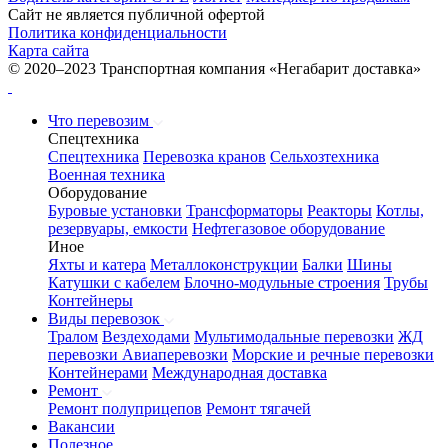
Сайт не является публичной офертой
Политика конфиденциальности
Карта сайта
© 2020–2023 Транспортная компания «Негабарит доставка»
Что перевозим
Спецтехника
Спецтехника
Перевозка кранов
Сельхозтехника
Военная техника
Оборудование
Буровые установки
Трансформаторы
Реакторы
Котлы,
резервуары, емкости
Нефтегазовое оборудование
Иное
Яхты и катера
Металлоконструкции
Балки
Шины
Катушки с кабелем
Блочно-модульные строения
Трубы
Контейнеры
Виды перевозок
Тралом
Вездеходами
Мультимодальные перевозки
ЖД
перевозки
Авиаперевозки
Морские и речные перевозки
Контейнерами
Международная доставка
Ремонт
Ремонт полуприцепов
Ремонт тягачей
Вакансии
Полезное