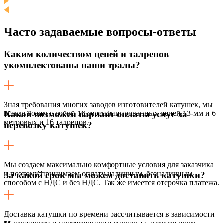
Часто задаваемые
вопросы-ответы
Каким количеством цепей и талрепов
укомплектованы наши тралы?
Зная требования многих заводов изготовителей катушек, мы
всегда возим с собой 16 сертифицированных цепей 13-мм и 6
Какой возможен вариант оплаты услуг за
метровых и 16 талрепов.
перевозку катушек?
Мы создаем максимально комфортные условия для заказчика
и поэтому принимаем оплату наличным, безналичным
За какой срок мы можем доставить катушки?
способом с НДС и без НДС. Так же имеется отсрочка платежа.
Доставка катушки по времени рассчитывается в зависимости
от сложности и протяженности маршрута, а также норм