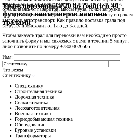
того как от вас приходит запрос на перевозку судна, мы,
Транспортировка 20 футового и 40
подписи через систему СБИС.
отталкиваясь от габаритов, массы груза, точки загрузки и
футового контейнеров нашими
маршрута в целом определяем ближайший по месту и срокам
выгрузки автотранспорт. Как правило поставка трала под
тралами
загрузку происходит от 1-го до 3-х дней.
Чтобы заказать трал для перевозки вам необходимо просто
заполнить форму и мы свяжемся с вами в течении 5 минут ,
либо позвоните по номеру
+78003026505
Имя:
Что везем
Спецтехнику
Спецтехнику
Строительная техника
Дорожная техника
Сельхозтехника
Лесозаготовительная
Военная техника
Горнодобывающая техника
Оборудование
Буровые установки
Трансформаторы