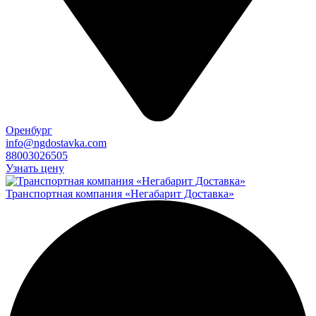
Оренбург
info@ngdostavka.com
88003026505
Узнать цену
Транспортная компания «Негабарит Доставка»