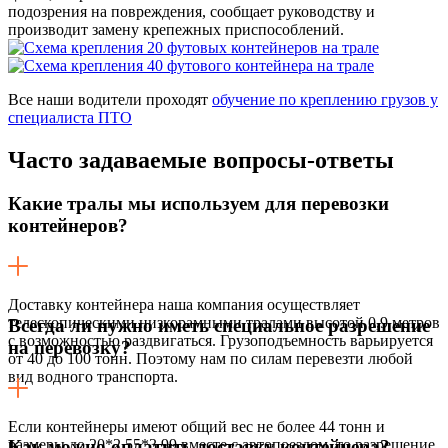
подозрения на повреждения, сообщает руководству и
производит замену крепежных приспособлений.
Все наши водители проходят
обучение по креплению грузов у
специалиста ПТО
Часто задаваемые
вопросы-ответы
Какие тралы мы используем для перевозки
контейнеров?
Доставку контейнера наша компания осуществляет
телескопическими низкорамными тралами высотой 0,9 метров
Всегда ли нужно иметь специальное разрешение
с возможностью раздвигаться. Грузоподъемность варьируется
на перевозку?
от 40 до 100 тонн. Поэтому нам по силам перевезти любой
вид водного транспорта.
Если контейнеры имеют общий вес не более 44 тонн и
размеры до 20*2,55*3,99 вместе с автопоездом, то разрешение
Как можно оплатить доставку контейнера?