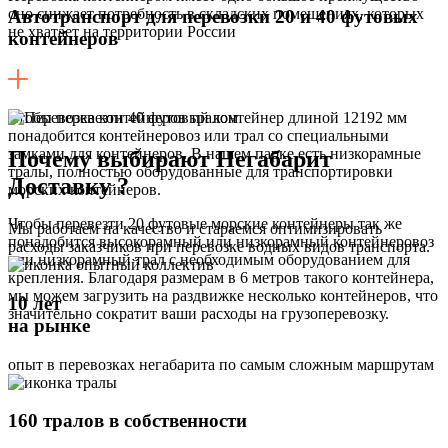
оно снижает потребность в складских помещениях, которых
Автотранспорт для перевозки 20 и 40 футовых
не хватает на территории России
контейнеров
Чтобы перевезти 40 футовый контейнер длиной 12192 мм
понадобится контейнеровоз или трал со специальными
замками для контейнеров. В нашем парке есть низкорамные
Почему выбирают Негабарит
тралы, полностью оборудованные для транспортировки
Доставку ?
морских контейнеров.
Чтобы перевезти 20 футовые морские контейнеры так же
Мы работаем на качество и стараемся оптимизировать
понадобится высокорамный или низкорамный контейнеровоз
расходы заказчиков при перевозке водных видов транспорта.
или низкорамный трал с необходимым оборудованием для
крепления. Благодаря размерам в 6 метров такого контейнера,
мы можем загрузить на раздвижке несколько контейнеров, что
10 лет
значительно сократит ваши расходы на грузоперевозку.
на рынке
опыт в перевозках негабарита по самым сложным маршрутам
160 тралов в собственности