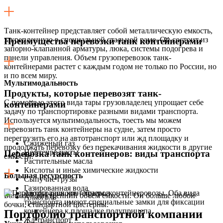
Танк-контейнер представляет собой металлическую емкость,
закрепленную в специальной стальной раме. Он состоит из
Преимущества перевозки танк контейнерами
запорно-клапанной арматуры, люка, системы подогрева и
панели управления. Объем грузоперевозок танк-
контейнерами растет с каждым годом не только по России, но
и по всем миру.
Мультимодальность
Продукты, которые перевозят танк-
C помощью этого вида тары грузовладелец упрощает себе
контейнерами
задачу по транспортировке разными видами транспорта.
Используется мультимодальность, тоесть мы можем
перевозить танк контейнеры на судне, затем просто
перегрузить его на автотранспорт или жд площадку и
Сжиженый газ
продолжать перевозку без перекачивания жидкости в другие
Нефтепродукты
Перевозка танк контейнеров: виды транспорта
емкости.
Растительные масла
Кислоты и иные химические жидкости
Большая ресурсность
Сыпучие грузы
Газированная вода
Автотранспорт – тралы, контейнеровозы. Оба вида
Большой внутренний объем емкости. Он больше любой
Алкоголь
транспорта имеют специальные замки для фиксации
бочки, стандартной цистерны.
контейнера к площадке полуприцепа.
Портфолио транспортной компании
Жд транспорт