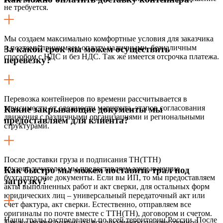
не требуется.
Мы создаем максимально комфортные условия для заказчика
и поэтому принимаем оплату наличными, безналичным
За какой срок мы можем осуществить
способом с НДС и без НДС. Так же имеется отсрочка платежа.
перевезку?
Перевозка контейнеров по времени рассчитывается в
зависимости от сложности маршрута, этапов согласования
Какие закрывающие документы мы
движения с различными организациями и региональными
предоставляем для клиента?
структурами.
После доставки груза и подписания ТН(ТТН)
грузополучателем мы предоставляем закрывающие
Как быстро мы можем поставить трал под
бухгалтерские документы. Если вы ИП, то мы предоставляем
загрузку?
акты выполненных работ и акт сверки, для остальных форм
юридических лиц – универсальный передаточный акт или
счет фактура, акт сверки. Естественно, отправляем все
оригиналы по почте вместе с ТТН(ТН), договором и счетом.
Наши тралы распределены по всей территории России. После
Так же можем подписать все документы по электронной