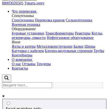
88003026505
Узнать цену
Что перевозим
Спецтехника
Спецтехника
Перевозка кранов
Сельхозтехника
Военная техника
Оборудование
Буровые установки
Трансформаторы
Реакторы
Котлы,
резервуары, емкости
Нефтегазовое оборудование
Иное
Яхты и катера
Металлоконструкции
Балки
Шины
Катушки с кабелем
Блочно-модульные строения
Трубы
Контейнеры
О компании
О нас
Отзывы
Тендеры
Контакты
Exact matches only